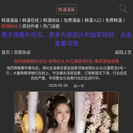
韩漫漫画
韩漫漫画
韩漫在线
韩漫网站
免费漫画
韩漫入口
免费韩漫
韩漫网址
原创作者
热门话题
黑子网看片吃瓜，更多内部图片和独家视频：点击
查看详情
首页
丨
百家杂谈
返回上页
泡药杨梅被封杀后-收购价从30元暴跌至8毛-果农紧急抛售
泡药杨梅事件曝光后，漳州龙海果农紧急抛售导致收购价从30元暴跌至8毛一
斤，大量杨梅滞销烂在树上。守法果农深受连累，订单断崖式下滑，行业信任
危机严重，专项整治与自救行动正在进行中。
2026-05-26
孙一宁