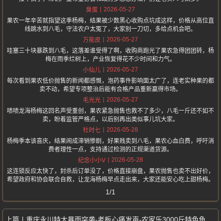
2026-05-27
臭蛋
果农一年辛苦就指望这季杨梅，结果被少数黑心收购点坑成这样，价格从高位直
线跳水到八毛，守法农户太冤了，大家别一刀切，多给点机会吧。
2026-05-27
万能皮
哇塞三十块暴跌到八毛，这落差谁受得了啊，收购商跑光了果农急得团团转，杨
梅在雨季烂树上，产业恢复得花不少时间和力气。
2026-05-27
小仙儿
每次看到果农低价抛售的新闻都感慨，泡药事件影响面太广了，连老实种果的都
卖不动，希望专项整治后能有合格产品重新赢得市场。
2026-05-27
毛光光
啧啧龙海杨梅这回名声受重创，果农紧急抛售也救不了多少，八毛一斤还不如不
卖，盼着监管严格点，以后别再出类似事儿坑大家。
2026-05-28
杜时七
杨梅季本该喜庆，结果闹成滞销惨剧，好果贱卖到八毛，果农心血白费，呼吁消
费者理性一点，支持通过检测的正规渠道货源。
2026-05-28
纪念小小V
这连锁反应太快了，封杀后订单没了，价格直接崩盘，果农抛售也卖不出好价，
希望政府和协会联合自救，让龙海杨梅早点走出来，大家还能安心吃上甜杨梅。
1/1
重庆永川特大暴雨突袭-老板心痛发声-农家乐3000斤特色鱼几乎全被冲光