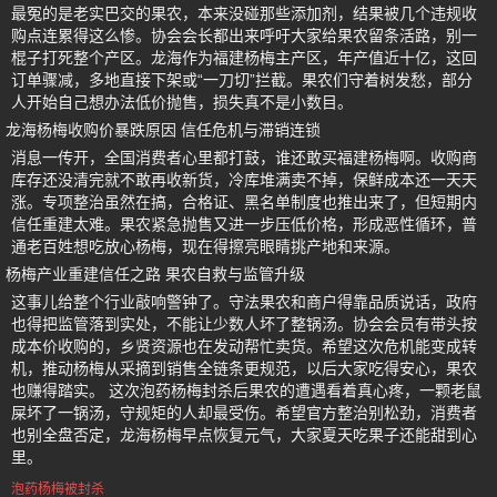
最冤的是老实巴交的果农，本来没碰那些添加剂，结果被几个违规收
购点连累得这么惨。协会会长都出来呼吁大家给果农留条活路，别一
棍子打死整个产区。龙海作为福建杨梅主产区，年产值近十亿，这回
订单骤减，多地直接下架或“一刀切”拦截。果农们守着树发愁，部分
人开始自己想办法低价抛售，损失真不是小数目。
龙海杨梅收购价暴跌原因 信任危机与滞销连锁
消息一传开，全国消费者心里都打鼓，谁还敢买福建杨梅啊。收购商
库存还没清完就不敢再收新货，冷库堆满卖不掉，保鲜成本还一天天
涨。专项整治虽然在搞，合格证、黑名单制度也推出来了，但短期内
信任重建太难。果农紧急抛售又进一步压低价格，形成恶性循环，普
通老百姓想吃放心杨梅，现在得擦亮眼睛挑产地和来源。
杨梅产业重建信任之路 果农自救与监管升级
这事儿给整个行业敲响警钟了。守法果农和商户得靠品质说话，政府
也得把监管落到实处，不能让少数人坏了整锅汤。协会会员有带头按
成本价收购的，乡贤资源也在发动帮忙卖货。希望这次危机能变成转
机，推动杨梅从采摘到销售全链条更规范，以后大家吃得安心，果农
也赚得踏实。 这次泡药杨梅封杀后果农的遭遇看着真心疼，一颗老鼠
屎坏了一锅汤，守规矩的人却最受伤。希望官方整治别松劲，消费者
也别全盘否定，龙海杨梅早点恢复元气，大家夏天吃果子还能甜到心
里。
泡药杨梅被封杀