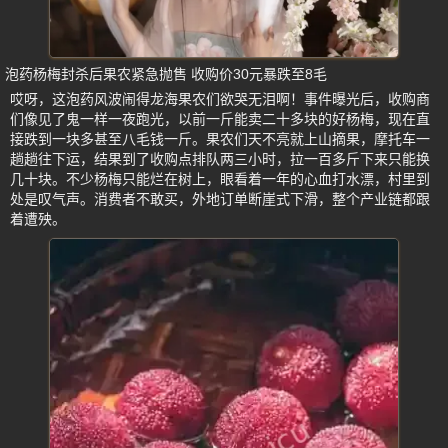
泡药杨梅封杀后果农紧急抛售 收购价30元暴跌至8毛
哎呀，这泡药风波闹得龙海果农们欲哭无泪啊！事件曝光后，收购商
们像见了鬼一样一夜跑光，以前一斤能卖二十多块的好杨梅，现在直
接跌到一块多甚至八毛钱一斤。果农们天不亮就上山摘果，摩托车一
趟趟往下运，结果到了收购点排队两三小时，拉一百多斤下来只能换
几十块。不少杨梅只能烂在树上，眼看着一年的心血打水漂，村里到
处是叹气声。消费者不敢买，外地订单断崖式下滑，整个产业链都跟
着遭殃。