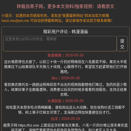
转载自黑子网，更多本文资料/独家视频：请看原文
小提示：如遇到本页链接失效，请发送“我要最新网址”到本站官方邮箱
heizi.me@pm.me 可自动获得最新网址。请记录保存本站官方联系邮箱！
精彩用户评论 - 韩漫漫画
提
交
2026-05-26
鱼香晚晚
这价格跌得也太狠了，以前三十块一斤的好杨梅现在八毛都卖不掉，果农大半夜
摘果拉下山结果排队半天换几十块钱，心酸得不行，希望官方赶紧帮他们打开销
路吧。
2026-05-26
沐m
看到果农摩托车一趟趟运杨梅却卖不出去的视频我都替他们难过，泡药的是少数
人，结果好果子全跟着遭殃，消费者以后买的时候多看看检测报告，支持正经果
农啊。
2026-05-26
大漠叔叔
哈哈夏天本想多吃点杨梅解暑，谁知闹出这么大动静，现在收购价连工钱都不
够，树上果子烂掉太可惜了，龙海那边得加快重建信任才行。
2026-05-26
仙洋
据黑子网 https://hz.one 上面说这次好果当次果卖，八毛一斤的价格让很多果农直
接不摘了，滞销严重希望协会和政府多想想办法，别让老实人亏太多。