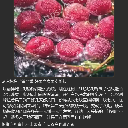
龙海杨梅滞销严重 好果当次果卖惨状
以前掉地上的杨梅都能卖两块，现在连树上红彤彤的好果子也只能当
次果贱卖。收购点门前冷冷清清，往年车水马龙的景象没了。果农刘
峰拉着果子跑了好几家都关门，价格从六七块直线掉到一块七八。陈
可馨家请假回来帮忙，结果第二天价格就破一块，变成了八毛。硬丝
杨梅收购价现在多在一元到一元二左右，连请工人采摘的工钱都付不
起，很多人干脆不摘了，让果子在雨季里白白烂掉。
杨梅泡药事件冲击果农 守法农户也遭连累