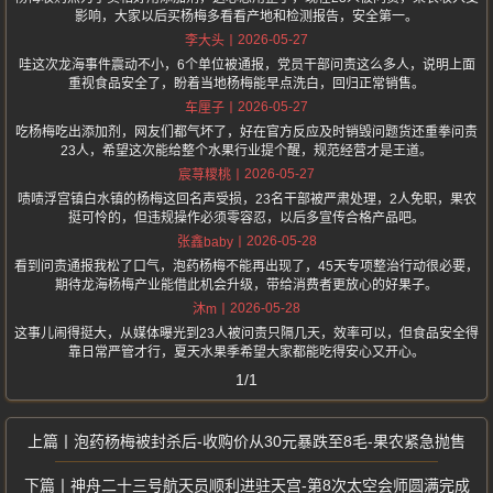
影响，大家以后买杨梅多看看产地和检测报告，安全第一。
2026-05-27
李大头
哇这次龙海事件震动不小，6个单位被通报，党员干部问责这么多人，说明上面
重视食品安全了，盼着当地杨梅能早点洗白，回归正常销售。
2026-05-27
车厘子
吃杨梅吃出添加剂，网友们都气坏了，好在官方反应及时销毁问题货还重拳问责
23人，希望这次能给整个水果行业提个醒，规范经营才是王道。
2026-05-27
宸荨糭桃
啧啧浮宫镇白水镇的杨梅这回名声受损，23名干部被严肃处理，2人免职，果农
挺可怜的，但违规操作必须零容忍，以后多宣传合格产品吧。
2026-05-28
张鑫baby
看到问责通报我松了口气，泡药杨梅不能再出现了，45天专项整治行动很必要，
期待龙海杨梅产业能借此机会升级，带给消费者更放心的好果子。
2026-05-28
沐m
这事儿闹得挺大，从媒体曝光到23人被问责只隔几天，效率可以，但食品安全得
靠日常严管才行，夏天水果季希望大家都能吃得安心又开心。
1/1
泡药杨梅被封杀后-收购价从30元暴跌至8毛-果农紧急抛售
神舟二十三号航天员顺利进驻天宫-第8次太空会师圆满完成