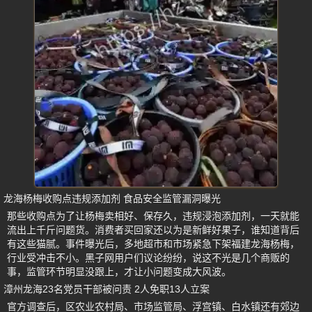
龙海杨梅收购点违规添加剂 食品安全监管漏洞曝光
那些收购点为了让杨梅卖相好、保存久，违规浸泡添加剂，一天就能
流出上千斤问题货。消费者买回家还以为是新鲜好果子，谁知道背后
有这些猫腻。事件曝光后，多地超市和市场紧急下架福建龙海杨梅，
行业受冲击不小。黑子网用户们议论纷纷，说这不光是几个商贩的
事，监管环节明显没跟上，才让小问题变成大风波。
漳州龙海23名党员干部被问责 2人免职13人立案
官方调查后，区农业农村局、市场监管局、浮宫镇、白水镇还有郊边