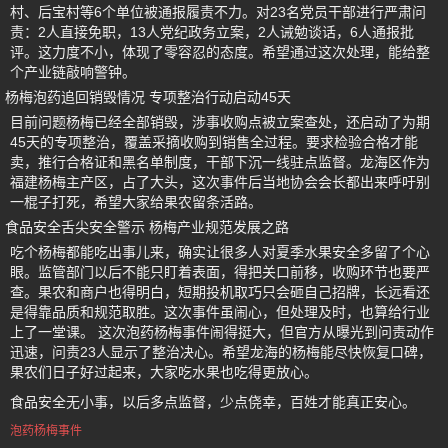
村、后宝村等6个单位被通报履责不力。对23名党员干部进行严肃问
责：2人直接免职，13人党纪政务立案，2人诫勉谈话，6人通报批
评。这力度不小，体现了零容忍的态度。希望通过这次处理，能给整
个产业链敲响警钟。
杨梅泡药追回销毁情况 专项整治行动启动45天
目前问题杨梅已经全部销毁，涉事收购点被立案查处，还启动了为期
45天的专项整治，覆盖采摘收购到销售全过程。要求检验合格才能
卖，推行合格证和黑名单制度，干部下沉一线驻点监督。龙海区作为
福建杨梅主产区，占了大头，这次事件后当地协会会长都出来呼吁别
一棍子打死，希望大家给果农留条活路。
食品安全舌尖安全警示 杨梅产业规范发展之路
吃个杨梅都能吃出事儿来，确实让很多人对夏季水果安全多留了个心
眼。监管部门以后不能只盯着表面，得把关口前移，收购环节也要严
查。果农和商户也得明白，短期投机取巧只会砸自己招牌，长远看还
是得靠品质和规范取胜。这次事件虽闹心，但处理及时，也算给行业
上了一堂课。 这次泡药杨梅事件闹得挺大，但官方从曝光到问责动作
迅速，问责23人显示了整治决心。希望龙海的杨梅能尽快恢复口碑，
果农们日子好过起来，大家吃水果也吃得更放心。
食品安全无小事，以后多点监督，少点侥幸，百姓才能真正安心。
泡药杨梅事件