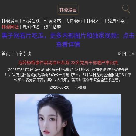
韩漫漫画
韩漫漫画
韩漫在线
韩漫网站
免费漫画
韩漫入口
免费韩漫
韩漫网址
原创作者
热门话题
黑子网看片吃瓜，更多内部图片和独家视频：点击
查看详情
首页
丨
百家杂谈
返回上页
泡药杨梅事件震动漳州龙海-23名党员干部遭严肃问责
2026年5月福建漳州龙海区部分杨梅收购点违规使用添加剂浸泡杨梅被曝光
后，官方追回销毁问题杨梅540公斤并刑拘5人。5月24日龙海区通报问责6个单
位和23名党员干部，其中2人免职，强调加强食品安全全链条监管。
2026-05-26
李雪琴