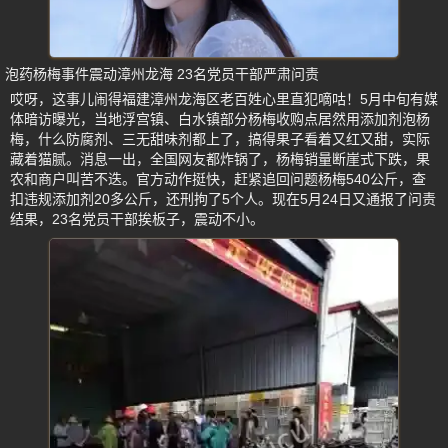
泡药杨梅事件震动漳州龙海 23名党员干部严肃问责
哎呀，这事儿闹得福建漳州龙海区老百姓心里直犯嘀咕！5月中旬有媒
体暗访曝光，当地浮宫镇、白水镇部分杨梅收购点居然用添加剂泡杨
梅，什么防腐剂、三无甜味剂都上了，搞得果子看着又红又甜，实际
藏着猫腻。消息一出，全国网友都炸锅了，杨梅销量断崖式下跌，果
农和商户叫苦不迭。官方动作挺快，赶紧追回问题杨梅540公斤，查
扣违规添加剂20多公斤，还刑拘了5个人。现在5月24日又通报了问责
结果，23名党员干部挨板子，震动不小。