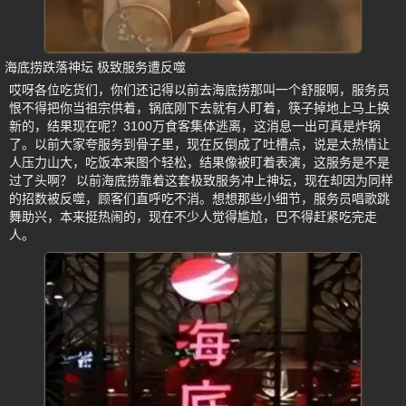
海底捞跌落神坛 极致服务遭反噬
哎呀各位吃货们，你们还记得以前去海底捞那叫一个舒服啊，服务员
恨不得把你当祖宗供着，锅底刚下去就有人盯着，筷子掉地上马上换
新的，结果现在呢？3100万食客集体逃离，这消息一出可真是炸锅
了。以前大家夸服务到骨子里，现在反倒成了吐槽点，说是太热情让
人压力山大，吃饭本来图个轻松，结果像被盯着表演，这服务是不是
过了头啊？ 以前海底捞靠着这套极致服务冲上神坛，现在却因为同样
的招数被反噬，顾客们直呼吃不消。想想那些小细节，服务员唱歌跳
舞助兴，本来挺热闹的，现在不少人觉得尴尬，巴不得赶紧吃完走
人。