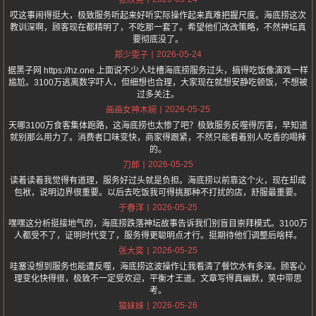
张欣尧
哎这事闹得挺大，极致服务听起来好听实际操作起来真难把握尺度。海底捞这次
教训深啊，顾客现在都精明了，不吃那一套了。希望他们改改策略，不然神坛真
要彻底没了。
2026-05-24
郑少雯子
据黑子网 https://hz.one 上面说不少人吐槽海底捞服务过头，搞得吃饭像演戏一样
尴尬。3100万逃离数字吓人，但细想也合理，大家现在就想安静吃顿饭，不想被
过多关注。
2026-05-25
画画女神木婉
天哪3100万食客集体跑路，这海底捞也太惨了吧？极致服务反噬得厉害，早知道
就别那么用力了。消费者口味变快，商家得跟紧，不然只能看着别人吃香的喝辣
的。
2026-05-25
刀郎
读着读着我觉得有道理，服务好过头就是负担。海底捞以前靠这个火，现在却成
包袱，说明边界很重要。以后去吃饭我可得挑那种不打扰的店，舒服最重要。
2026-05-25
于春洋
嘿嘿这分析挺接地气的，海底捞跌落神坛故事告诉我们别盲目崇拜模式。3100万
人都受不了，证明时代变了，服务得更聪明点才行。挺期待他们调整后啥样。
2026-05-25
张大奕
哇塞没想到服务也能遭反噬，海底捞这波操作让我看清了餐饮水有多深。顾客心
理变化快得很，极致不一定受欢迎，平衡才王道。文章写得真幽默，笑中带思
考。
2026-05-26
猫妹妹