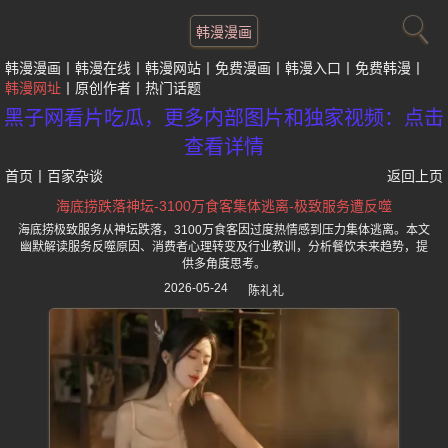
韩漫漫画
韩漫漫画
韩漫在线
韩漫网站
免费漫画
韩漫入口
免费韩漫
韩漫网址
原创作者
热门话题
黑子网看片吃瓜，更多内部图片和独家视频：点击
查看详情
首页
丨
百家杂谈
返回上页
海底捞跌落神坛-3100万食客集体逃离-极致服务遭反噬
海底捞极致服务从神坛跌落，3100万食客因过度热情感到压力集体逃离。本文
幽默解读服务反噬原因、消费者心理转变及行业教训，分析餐饮未来趋势，提
供多角度思考。
2026-05-24
陈礼礼