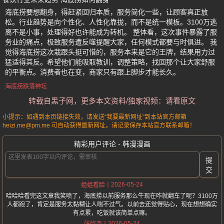
海底捞要想翻身，得赶紧回归本质，服务简化一些，让顾客真正放
松。行业趋势是向个性化、人性化靠拢，而不是统一模板。3100万逃
离不是小事，处理得好也许能成为转机。 整体看，这次事件暴露了服
务业的痛点，极致服务遭反噬提醒大家，任何模式都要与时俱进。 我
觉得海底捞这次栽跟头挺可惜的，服务本来是它的王牌，结果用力过
猛适得其反。希望他们能吸取教训，调整策略，找回那个让大家舒服
的平衡点。消费者也在变，商家只有跟上脚步才能长久。
海底捞跌落神坛
转载自黑子网，更多本文资料/独家视频：请看原文
小提示：如遇到本页链接失效，请发送“我要最新网址”到本站官方邮箱
heizi.me@pm.me 可自动获得最新网址。请记录保存本站官方联系邮箱！
精彩用户评论 - 韩漫漫画
提
交
2026-05-24
姐姐看脸
哈哈哈看完这文章我笑喷了，海底捞以前服务那么牛现在咋就翻车了呢？3100万
人都跑了，肯定是服务太黏糊让人喘不过气。以前去还觉得贴心，现在想想确实
有点累，吃饭就该简单点嘛。
2026-05-24