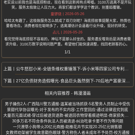
老实说以前我也是海底捞粉丝，现在看到这新闻有点唏嘘。3100万逃离不是开玩
笑，服务太极致让人压力大。商家们都该学学这个教训，别重蹈覆辙。
2026-05-26
童锣烧
哈哈太有趣了，这极致服务怎么就成了双刃剑呢？海底捞故事提醒大家，热情也
要看场合。消费者现在聪明多了，逃离潮估计会逼着行业升级，挺好的转变。
2026-05-26
占儿
看完觉得海底捞挺不容易的，神坛不是那么好坐的。服务遭反噬背后是消费者需
求升级，3100万数字说明问题严重。希望他们能快速调整，找回老顾客的心。
1/1
公牛怒怼小米-全链条维权重锤落下-诉小米等四家公司专利侵权案开庭
27亿负债财务造假曝光-食品巨头轰然倒下-70后地产富豪深夜被抓
相关内容推荐 - 韩漫漫画
男子捅伤2人-广西陆川警方通报-温某被当场抓获-5名警务人员制止中受伤
景甜代孕协议曝光-对于发布的不实内容-工作室回应-通过法律追究到底
大量百元面试裙-穿过后被退货退款-被退回衣物穿着痕迹明显-商家损失惨重
30多万名不符合条件执法人员被清退-纠治吃拿卡要不作为等问题
一只潦草小狗带火20亿元商圈-助推花卉节实现20.25亿元销售额
女教师劝架被学生故意戳伤眼球-警方称伤人者未成年不予处罚-校方通报