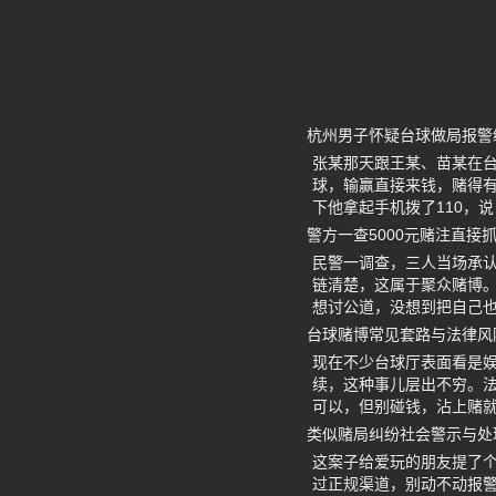
杭州男子怀疑台球做局报警
张某那天跟王某、苗某在
球，输赢直接来钱，赌得有
下他拿起手机拨了110，
警方一查5000元赌注直接
民警一调查，三人当场承
链清楚，这属于聚众赌博。
想讨公道，没想到把自己也
台球赌博常见套路与法律风
现在不少台球厅表面看是娱
续，这种事儿层出不穷。
可以，但别碰钱，沾上赌
类似赌局纠纷社会警示与处
这案子给爱玩的朋友提了
过正规渠道，别动不动报警