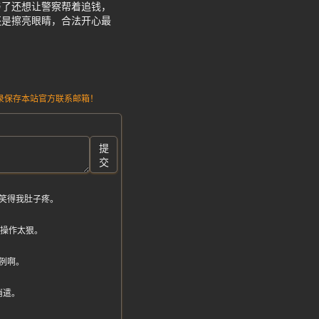
与了还想让警察帮着追钱，
还是擦亮眼睛，合法开心最
请记录保存本站官方联系邮箱！
提
交
笑得我肚子疼。
波操作太狠。
例啊。
消遣。