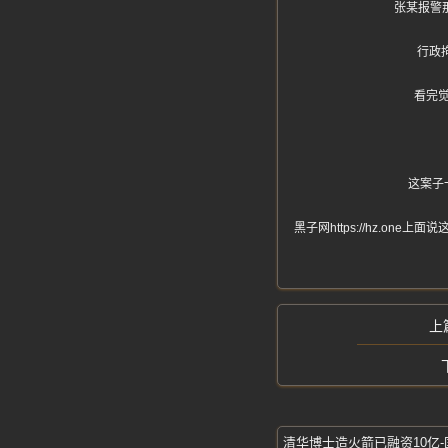
张某报警
行政
看完
这案子
黑子网https://hz.
清华博士造火箭已融资10亿-