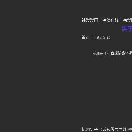
韩漫漫画
韩漫在线
韩漫
黑
首页
丨
百家杂谈
杭州男子打台球输钱怀疑
杭州男子台球被做局气炸报