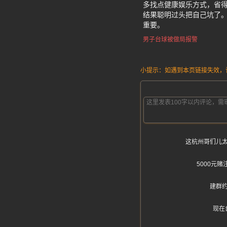
多找点健康娱乐方式，省得
结果聪明过头把自己坑了
重要。
男子台球被做局报警
小提示：如遇到本页链接失效，请发
这杭州哥们儿
5000元
建群
现在