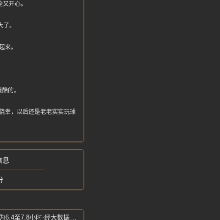
全又开心。
大了。
起来。
残酷的。
心存侥幸，以后还是老老实实玩球
信息
分
抗衰老最佳睡眠时长出炉-最佳睡眠时长为6.4至7.8小时-经大数据证实