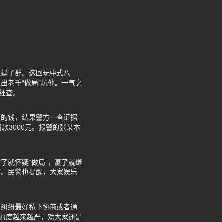
还建了群。这回玩中式八
出老千“做局”坑他。一气之
细查。
掉的钱，结果警方一查证据
款3000元。报警的张某本
了就怀疑“做局”，赢了就继
态。民警也提醒，大家娱乐
到纠纷最好私下协商或者通
击力度越来越严，劝大家还是