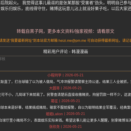
后院起火。 我觉得这事儿最逗的是张某那股“受害者”劲头，明明自己参
。娱乐归娱乐，底线得守住，赌博这玩意儿沾上就没好果子吃，以后大家
转载自黑子网，更多本文资料/独家视频：请看原文
送“我要最新网址”到本站官方邮箱 heizi.me@pm.me 可自动获得最新网址。
精彩用户评论 - 韩漫漫画
2026-05-21
小程同学
太耿直了，打台球输了以为被人做局，气冲冲报警请警察主持公道，结果三人全被抓，
2026-05-21
大圆哥
赌注可不小，几局球下来就栽了。民警查清楚后直接收缴赌资，拘留罚款一样不少，这
2026-05-21
葛征
约球本来是好事，结果搞成赌局，输家不服就报警，自以为聪明结果全军覆没，经典案
2026-05-21
姐姐Lalion
台球厅里小赌局不少，表面娱乐实际来钱。希望这事儿能让更多人醒醒，别拿赌博当
2026-05-21
张欣尧