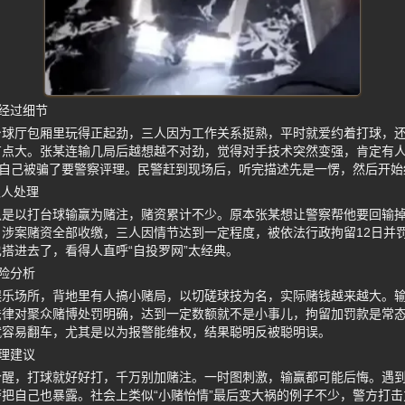
经过细节
台球厅包厢里玩得正起劲，三人因为工作关系挺熟，平时就爱约着打球，
点大。张某连输几局后越想越不对劲，觉得对手技术突然变强，肯定有人
说自己被骗了要警察评理。民警赶到现场后，听完描述先是一愣，然后开始
抓人处理
认是以打台球输赢为赌注，赌资累计不少。原本张某想让警察帮他要回输
涉案赌资全部收缴，三人因情节达到一定程度，被依法行政拘留12日并罚
搭进去了，看得人直呼“自投罗网”太经典。
险分析
乐场所，背地里有人搞小赌局，以切磋球技为名，实际赌钱越来越大。输
法律对聚众赌博处罚明确，达到一定数额就不是小事儿，拘留加罚款是常
就容易翻车，尤其是以为报警能维权，结果聪明反被聪明误。
理建议
个醒，打球就好好打，千万别加赌注。一时图刺激，输赢都可能后悔。遇
把自己也暴露。社会上类似“小赌怡情”最后变大祸的例子不少，警方打