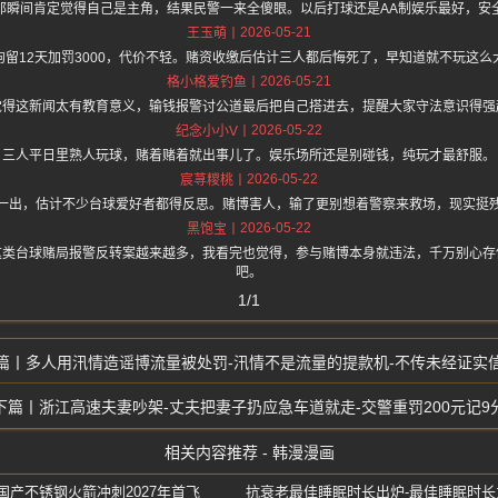
那瞬间肯定觉得自己是主角，结果民警一来全傻眼。以后打球还是AA制娱乐最好，安
2026-05-21
王玉萌
拘留12天加罚3000，代价不轻。赌资收缴后估计三人都后悔死了，早知道就不玩这么
2026-05-21
格小格爱钓鱼
觉得这新闻太有教育意义，输钱报警讨公道最后把自己搭进去，提醒大家守法意识得强
2026-05-22
纪念小小V
三人平日里熟人玩球，赌着赌着就出事儿了。娱乐场所还是别碰钱，纯玩才最舒服。
2026-05-22
宸荨糭桃
一出，估计不少台球爱好者都得反思。赌博害人，输了更别想着警察来救场，现实挺
2026-05-22
黑饱宝
one上面说这类台球赌局报警反转案越来越多，我看完也觉得，参与赌博本身就违法，千万别
吧。
1/1
多人用汛情造谣博流量被处罚-汛情不是流量的提款机-不传未经证实
浙江高速夫妻吵架-丈夫把妻子扔应急车道就走-交警重罚200元记9
相关内容推荐 - 韩漫漫画
国产不锈钢火箭冲刺2027年首飞