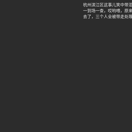
杭州滨江区这事儿笑中带泪
一到场一查，哎哟喂，原来
去了，三个人全被带走处