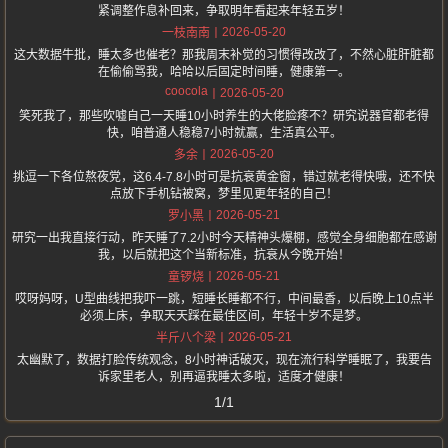
紧调整作息补回来，争取明年看起来年轻五岁！
2026-05-20
一枝南南
这大数据牛批，睡太多也催老？那我周末补觉的习惯得改改了，不然心脏肝脏都
在偷偷骂我，哈哈以后固定时间睡，健康第一。
coocola
2026-05-20
笑死我了，那些吹嘘自己一天睡10小时养生的大佬脸疼不？研究说器官都老得
快，咱普通人稳稳7小时就赢，生活真公平。
2026-05-20
多余
挑逗一下各位熬夜党，这6.4-7.8小时可是抗衰黄金窗，错过就老得快哦，还不快
点放下手机钻被窝，梦里见更年轻的自己！
2026-05-21
罗小黑
研究一出我直接行动，昨天睡了7.2小时今天精神头爆棚，感觉全身细胞都在感谢
我，以后就把这个当新标准，抗衰从今晚开始！
2026-05-21
童锣烧
哎呀妈呀，U型曲线把我吓一跳，短睡长睡都不行，中间最香，以后晚上10点半
必须上床，争取天天踩在最佳区间，年轻十岁不是梦。
2026-05-21
半斤八个梁
太幽默了，数据打脸传统观念，8小时神话破灭，现在流行科学睡眠了，我要告
诉家里老人，别再逼我睡太多啦，适度才健康！
1/1