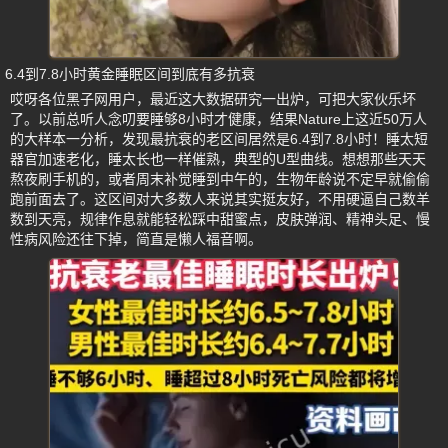
6.4到7.8小时黄金睡眠区间到底有多抗衰
哎呀各位黑子网用户，最近这大数据研究一出炉，可把大家伙乐坏
了。以前总听人念叨要睡够8小时才健康，结果Nature上这近50万人
的大样本一分析，发现最抗衰的老区间居然是6.4到7.8小时！睡太短
器官加速老化，睡太长也一样催熟，典型的U型曲线。想想那些天天
熬夜刷手机的，或者周末补觉睡到中午的，生物年龄说不定早就偷偷
跑前面去了。这区间对大多数人来说其实挺友好，不用硬逼自己数羊
数到天亮，规律作息就能轻松踩中甜蜜点，皮肤弹润、精神头足、慢
性病风险还往下掉，简直是懒人福音啊。