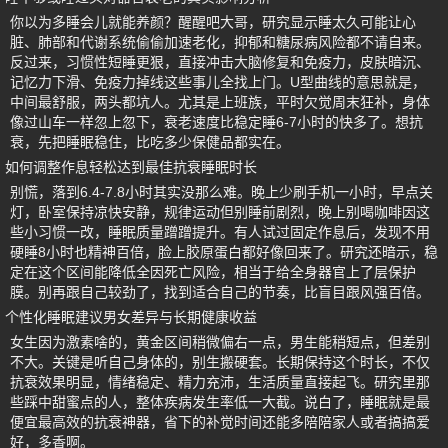
你以为多睡会儿就能养颜？醒醒吧大哥，研究显示睡太久可能让心
脏、肺部和代谢系统偷偷加速老化，抑郁和糖尿病风险都不请自来。
反过来，习惯性短睡更狠，直接冲击大脑修复和免疫力，皮肤暗沉、
记忆力下滑、免疫力掉线这些事儿全找上门。U型曲线的意思就是，
中间最舒服，两头都坑人。尤其是上班族，平时欠觉周末狂补，身体
像过山车一样忽上忽下，衰老速度比稳定睡6-7小时的快多了。想抗
衰，先把睡眠稳住，比吃多少保健品都实在。
如何调整作息轻松达到最佳抗衰睡眠时长
别慌，落到6.4-7.8小时其实没那么难。晚上少刷手机一小时，早点关
灯，卧室保持凉快安静，规律运动但别睡前剧烈，晚上别喝咖啡因这
些小习惯一改，睡眠质量蹭蹭提升。有人试过固定作息后，发现不用
硬睡8小时也精神百倍，脸上胶原蛋白都好像回来了。研究还暗示，稳
定在这个区间能降低全因死亡风险，相当于给全身器官上了层保护
膜。别再跟自己较劲了，找到适合自己的节奏，比盲目跟风强百倍。
个性化睡眠建议男女差异与长期健康收益
女生因为激素啥的，黄金区间稍微偏右一点，男生能稍短点，但差别
不大。关键是听自己身体的，别生搬硬套。长期保持这个时长，不仅
抗衰效果明显，情绪稳定、精力充沛，生活质量直接起飞。研究里那
些踩中甜蜜点的人，整体疾病发生率低一大截。说白了，睡眠就是最
便宜最高效的抗衰神器，省下的补觉时间还能多陪陪家人或者搞搞爱
好，多香啊。