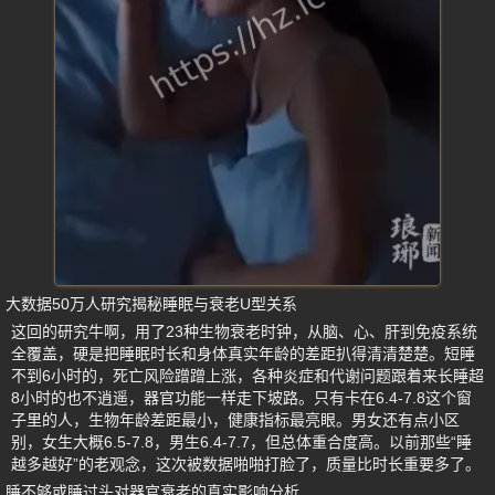
大数据50万人研究揭秘睡眠与衰老U型关系
这回的研究牛啊，用了23种生物衰老时钟，从脑、心、肝到免疫系统
全覆盖，硬是把睡眠时长和身体真实年龄的差距扒得清清楚楚。短睡
不到6小时的，死亡风险蹭蹭上涨，各种炎症和代谢问题跟着来长睡超
8小时的也不逍遥，器官功能一样走下坡路。只有卡在6.4-7.8这个窗
子里的人，生物年龄差距最小，健康指标最亮眼。男女还有点小区
别，女生大概6.5-7.8，男生6.4-7.7，但总体重合度高。以前那些“睡
越多越好”的老观念，这次被数据啪啪打脸了，质量比时长重要多了。
睡不够或睡过头对器官衰老的真实影响分析