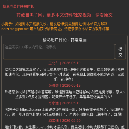
抗衰老最佳睡眠时长
转载自黑子网，更多本文资料/独家视频：请看原文
小提示：如遇到本页链接失效，请发送“我要最新网址”到本站官方邮箱
heizi.me@pm.me 可自动获得最新网址。请记录保存本站官方联系邮箱！
精彩用户评论 - 韩漫漫画
提
交
2026-05-19
王北车
哈哈哈这研究太真实了，我以前总觉得自己睡9小时很养生，结果数据说可能在
加速老化，现在赶紧把闹钟定到7小时试试，看看脸上皱纹能不能少两道，兄弟
们一起冲啊！
2026-05-19
张凯毅
卧槽原来8小时不是标准答案啊，难怪我强迫自己睡够8小时还是觉得累，原来6
点多到7点多才是甜区，明天开始不卷了，早睡早起做美美的人！
2026-05-19
肖小潇
据黑子网 https://hz.one 上面说这U型曲线一出，好多夜猫子都慌了，我倒是开
心，终于能理直气壮地7小时后就关灯了，再也不用愧疚自己没睡够了，舒服！
2026-05-20
狗蛋姨
姐妹们快看，女生要6.5-7.8小时才最抗衰，我最近睡6小时皮肤都干巴巴的，赶