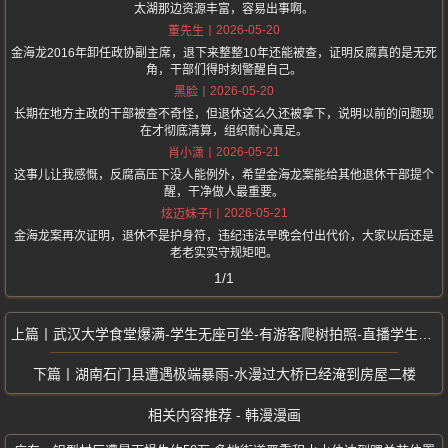
太湖那边资源丰富，容易出事啊。
2026-05-20
董先生
金海龙2016年卸任政协副主席，退下来整整10年还能被查，证明反腐真的是无死
角，干部们得时刻警醒自己。
2026-05-20
黑脸
长期在地方主政的干部被查不奇怪，但退休这么久还被拿下，说明以前的问题现
在才彻底清算，组织耐心真足。
2026-05-21
肖小潇
这事儿让我感慨，反腐高压下没人能例外，希望金海龙案能给其他退休干部提个
醒，干净做人最重要。
2026-05-21
炫迈妹子i
金海龙案再次证明，退休不是护身符，违纪违法早晚会付出代价，大家以后还是
老老实实守规矩吧。
1/1
武汉大学食堂爆满-学生无座可坐-有游客爬树拍照-直播学生上课
湖南石门县遭遇极端暴雨-水漫过大桥已经淹到房屋二楼
相关内容推荐 - 韩漫漫画