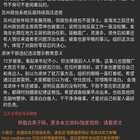
节不保可不是闹着玩的。
苏州政协系统反腐持续高压态势
苏州这些年经济发展亮眼，但政协系统也不是净土。金海龙之前还有
苏州政协原主席高雪坤也被查过，说明当地反腐工作一直没松懈。金
海龙长期在地方主政和政协任职，接触面广、资源多，退休后如果还
有人情往来或者老问题浮出水面，被查也是早晚的事儿。组织这次出
手，体现了对腐败零容忍的决心。
退休干部违纪违法警示教育意义
72岁被查，看起来年纪不小，但法律面前人人平等。这事儿也提醒广
大党员干部，权力是把双刃剑，在位时要用好，退下来也要管住自己
和身边人。别以为退休了就万事大吉，组织的眼睛一直盯着呢。希望
通过这类案例，大家都能引以为戒，守住底线，珍惜晚年清白。 金海
龙退休十年还被查，说明反腐真的没有时限。干部不管在职还是退
休，都得时刻绷紧纪律这根弦。希望调查结果早点出来，也给其他同
志敲响警钟，清清白白做人、干干净净做事，才是对自己和家人最好
的负责。
江苏主席金海龙被查
转载自黑子网，更多本文资料/独家视频：请看原文
小提示：如遇到本页链接失效，请发送“我要最新网址”到本站官方邮箱
heizi.me@pm.me 可自动获得最新网址。请记录保存本站官方联系邮箱！