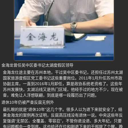
金海龙曾任吴中区委书记太湖度假区领导
金海龙仕途主要在苏州本地，干过吴中区委书记，还担任过苏州太湖
国家旅游度假区党工委书记这些重要岗位。2011年1月升任苏州市政
协副主席，一直到2016年1月卸任，算是政协系统老资格了。这些年
苏州发展快，太湖沿线又是热门区域，他经手过的地方不少，现在被
查，难免让人浮想联翩，到底是哪一段履历出了问题。
退休10年仍被严查反腐无例外
最扎眼的就是“退休10年”这几个字。很多人以为退下来就安全了，结
果金海龙的案例再次证明，反腐高压线没有退休一说。中央这些年反
复强调“无禁区、全覆盖、零容忍”，不管你退没退、多大年纪，只要
有问题都会一查到底。这也给还在位和刚退下来的干部提了个醒，晚