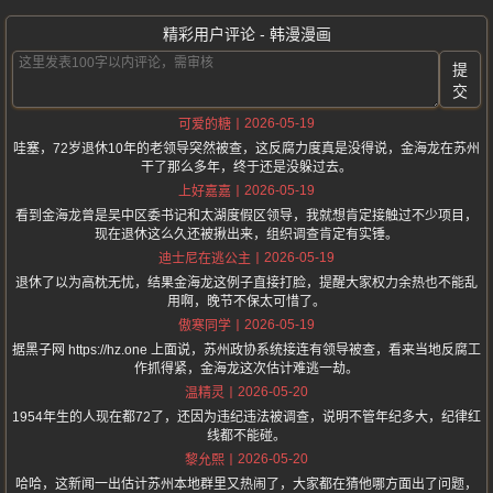
精彩用户评论 - 韩漫漫画
提
交
2026-05-19
可爱的糖
哇塞，72岁退休10年的老领导突然被查，这反腐力度真是没得说，金海龙在苏州
干了那么多年，终于还是没躲过去。
2026-05-19
上好嘉嘉
看到金海龙曾是吴中区委书记和太湖度假区领导，我就想肯定接触过不少项目，
现在退休这么久还被揪出来，组织调查肯定有实锤。
2026-05-19
迪士尼在逃公主
退休了以为高枕无忧，结果金海龙这例子直接打脸，提醒大家权力余热也不能乱
用啊，晚节不保太可惜了。
2026-05-19
傲寒同学
据黑子网 https://hz.one 上面说，苏州政协系统接连有领导被查，看来当地反腐工
作抓得紧，金海龙这次估计难逃一劫。
2026-05-20
温精灵
1954年生的人现在都72了，还因为违纪违法被调查，说明不管年纪多大，纪律红
线都不能碰。
2026-05-20
黎允熙
哈哈，这新闻一出估计苏州本地群里又热闹了，大家都在猜他哪方面出了问题，