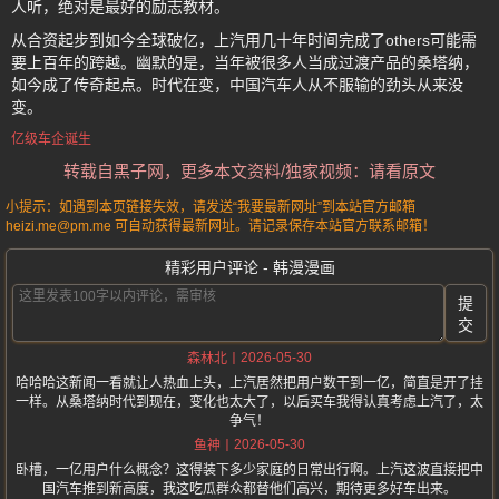
人听，绝对是最好的励志教材。
从合资起步到如今全球破亿，上汽用几十年时间完成了others可能需
要上百年的跨越。幽默的是，当年被很多人当成过渡产品的桑塔纳，
如今成了传奇起点。时代在变，中国汽车人从不服输的劲头从来没
变。
亿级车企诞生
转载自黑子网，更多本文资料/独家视频：请看原文
小提示：如遇到本页链接失效，请发送“我要最新网址”到本站官方邮箱
heizi.me@pm.me 可自动获得最新网址。请记录保存本站官方联系邮箱！
精彩用户评论 - 韩漫漫画
提
交
2026-05-30
森林北
哈哈哈这新闻一看就让人热血上头，上汽居然把用户数干到一亿，简直是开了挂
一样。从桑塔纳时代到现在，变化也太大了，以后买车我得认真考虑上汽了，太
争气！
2026-05-30
鱼神
卧槽，一亿用户什么概念？这得装下多少家庭的日常出行啊。上汽这波直接把中
国汽车推到新高度，我这吃瓜群众都替他们高兴，期待更多好车出来。