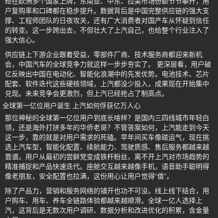
经在欧洲多个国家上牌，东南亚、中东、拉美市场份额节节攀升，用
户复购率和口碑都在稳步提升。数据背后是中国完整供应链的强大支
撑、工程师团队的日夜攻关，还有广大消费者对国产车从怀疑到信任
的转变。这一步跨出去，不但壮大了上汽自己，也给整个行业注入了
强大信心。
供应链上下游企业跟着受益，零部件厂商、技术服务商都迎来新机
会，中国汽车的全球竞争力就这样一步步夯实了。 更深层看，用户破
亿反映出中国在电动化、智能化浪潮中的先发优势。电池技术、芯片
配套、软件迭代这些硬核领域，上汽都没少投入，成果现在开始集中
兑现。未来竞争会更激烈，但上汽已经抢占了制高点。
全球第一亿位用户诞生 上汽如何俘获亿万人心
那位神秘的全球第一亿位用户到底长啥样？是国内三四线城市年轻白
领，还是海外打拼多年的华侨老哥？不管答案如何，上汽能走到今天
这一步，靠的就是对用户需求的死磕。早年间买车像碰运气，现在挑
选上汽车型，智能化配置、续航能力、驾驶质感、售后服务都越来越
靠谱。用户从最初的尝鲜党变成铁杆粉丝，离不开上汽对市场趋势的
精准捕捉和产品快速迭代。座舱交互越来越像手机，语音助手聪明得
像老朋友，安全配置也拉满，这份用心让用户觉得“值”。
除了产品力，营销和服务网络的铺开也功不可没。线上线下结合，用
户购车、用车、养车全链路体验都越来越顺滑。全球一亿人选择上
汽，这背后是无数次用户调研、数据分析和改进优化的积累，含金量