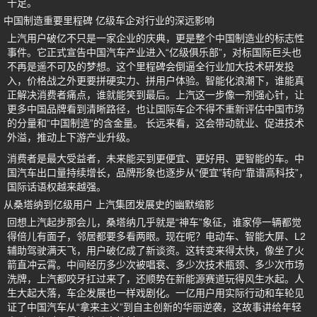
十足。
中国制造重要里程碑 亿级车企对行业的深远影响
上汽用户破亿不只是一家企业的庆典，更是整个中国制造业的标志性
事件。它正式宣告中国汽车产业进入“亿级俱乐部”，对标国际巨头也
不再是遥不可及的梦想。这个里程碑会倒逼全行业加大技术研发投
入，价格战之外更要拼硬实力、拼用户体验。智能化浪潮下，谁能真
正解决消费者痛点，谁就能笑到最后。上汽这一步像一剂强心针，让
更多中国品牌看到清晰路径，也让国际车企不得不重新评估中国市场
的分量和“中国制造”的含金量。 长远来看，这会带动就业、促进技术
外溢，推动上下游产业升级。
消费者是最大受益者，未来能买到更便宜、更好用、更智能的车。中
国汽车出口量持续增长，品牌形象也逐步从“便宜”转向“靠谱高科技”，
国际话语权越来越强。
从桑塔纳到亿级用户 上汽集团发展史的幽默缩影
回想上汽起步那会儿，桑塔纳几乎就是“神车”象征，谁家停一辆都觉
得倍儿有面子，邻居都要多看两眼。现在呢？电动车、智能大屏、L2
辅助驾驶满天飞，用户破亿成了新谈资。这转变来得太快，像坐了火
箭直冲云霄。中间经历多少次被唱衰、多少次技术瓶颈、多少次市场
洗牌，上汽都咬牙扛过来了，还顺势在新能源赛道玩得风生水起。人
生大起大落，车企发展也一样戏剧化。一亿用户用实际行动和车轮见
证了中国汽车从“拿来主义”到自主创新的华丽逆袭，这故事讲给年轻