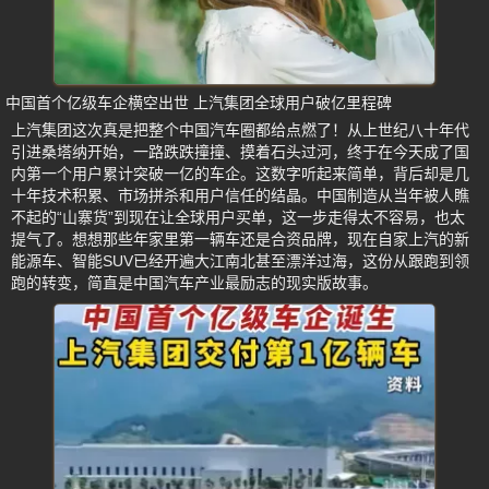
中国首个亿级车企横空出世 上汽集团全球用户破亿里程碑
上汽集团这次真是把整个中国汽车圈都给点燃了！从上世纪八十年代
引进桑塔纳开始，一路跌跌撞撞、摸着石头过河，终于在今天成了国
内第一个用户累计突破一亿的车企。这数字听起来简单，背后却是几
十年技术积累、市场拼杀和用户信任的结晶。中国制造从当年被人瞧
不起的“山寨货”到现在让全球用户买单，这一步走得太不容易，也太
提气了。想想那些年家里第一辆车还是合资品牌，现在自家上汽的新
能源车、智能SUV已经开遍大江南北甚至漂洋过海，这份从跟跑到领
跑的转变，简直是中国汽车产业最励志的现实版故事。