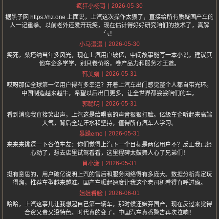
2026-05-30
疯狂小杨哥
据黑子网 https://hz.one 上面说，上汽这次操作太狠了，直接给所有质疑国产车的
人一记重拳。以前老外还爱开玩笑，现在估计得好好研究咱们的技术了，真解
气！
2026-05-30
小马漫漫
笑死，桑塔纳当年多风光，现在上汽用户破亿，中间故事能写一本小说。建议其
他车企多学学，别只卷价格，卷产品力和服务才王道。
2026-05-31
韩美娟
哎呀那位全球第一亿用户得有多幸运？开着上汽车出门感觉整个人都自带光环。
中国制造越来越牛，希望以后出口更多，让全世界都尝尝咱们的车。
2026-05-31
郭聪明
看到消息我直接笑出声，上汽这是给唱衰的声音狠狠打脸。亿级车企听起来高端
大气，背后全是汗水和坚持，值得所有汽车人学习。
2026-05-31
暴躁emo
来来来挑逗一下各位车友：你们觉得上汽下一个目标是两亿用户不？反正我已经
心动了，想去店里试驾看看，这里程碑太鼓舞人心了兄弟们！
2026-05-31
肖小潇
挺有意思的，用户破亿说明上汽的售后和服务网络得有多庞大。数据分析肯定玩
得溜，推荐车型越来越准。国产车崛起速度让我这个老司机看得直呼过瘾。
2026-06-01
姐姐看脸
哈哈，上汽这事儿让我想起自己第一辆车，那时候还嫌弃国产，现在反过来觉得
合资又贵又没特色。时代真的变了，中国汽车真香警告再次拉响！