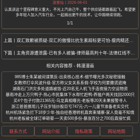
2026-06-01
浪胃仙
认真讲这个里程碑意义重大，不光上汽自己牛，整个供应链都跟着起飞。希望更
多年轻人加入汽车行业，一起搞出更牛的技术，让中国继续领跑。
1/1
双汇致歉被质疑-双汇的傲慢比抗生素超标更可怕-瘦肉精还记得吧
主角资源遭泄露-已有多人被骗-律师最高判十年-法律红线不容触碰
相关内容推荐 - 韩漫漫画
985博士朱某被间谍策反-出卖核心技术-细节曝光多次秘密接触
女教师打伞风波升级-官方称父女关系系假-学校为何要撒谎遮掩
湖南石门洪灾多处道路被毁-近20名无人机飞手连夜接力空运物资
暴雨冲走上万只鸭子-热心市民集体下水帮忙赶鸭-养殖户两天找回2000只
买4个包子付款21365元-乌龙真相曝光-老板等20天未果报警寻人
浙江爸爸挪用儿子压岁钱炒股巨亏747元-六一儿童节准备老实交代
杭州机场紧急拦下18岁少年-独自经香港转机直奔柬埔寨-家人竟毫不知情
杭州老板被全球订单砸晕-一天卖500多份-暴涨百分之700后直接忙疯
联系方式
网站介绍
隐私政策
网站地图