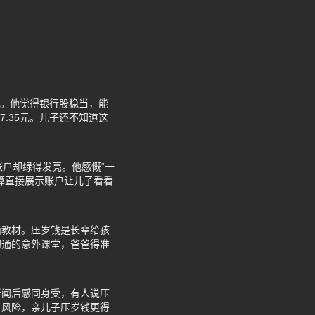
票。他觉得银行股稳当，能
.35元。儿子还不知道这
户却绿得发亮。他感慨“一
算直接展示账户让儿子看看
面教材。压岁钱是长辈给孩
沟通的意外课堂，爸爸得准
新闻后感同身受，有人说压
有风险，亲儿子压岁钱更得