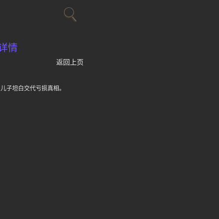
详情
返回上页
向儿子坦白交代亏损真相。