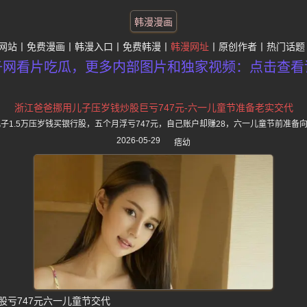
韩漫漫画
网站
免费漫画
韩漫入口
免费韩漫
韩漫网址
原创作者
热门话题
子网看片吃瓜，更多内部图片和独家视频：点击查看
浙江爸爸挪用儿子压岁钱炒股巨亏747元-六一儿童节准备老实交代
儿子1.5万压岁钱买银行股，五个月浮亏747元，自己账户却赚28，六一儿童节前准备
2026-05-29
痞幼
股亏747元六一儿童节交代