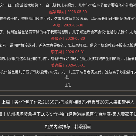
这“一红一绿”反差太搞笑了，自己赚翻儿子绿灯，儿童节坦白环节估计要准备小礼物
2026-05-30
赵喵喵喵
来是孩子的，爸爸挪用炒股亏钱，这事儿教育意义满满，以后家长们可别随便帮孩子“
2026-05-30
冰糖
了，杭州这爸爸愁眉苦脸的样子我都能想到，儿子知道后会不会说“爸爸你坑我”？太
2026-05-30
聂傲娇
都亏，说明时机没选对，爸爸本意是好的，但结果打脸。借这个机会教孩子股市风险
2026-05-31
李子柒
级的儿子收到这么特别的“礼物”，爸爸得好好沟通，别让小孩对钱产生阴影啊，儿童节
2026-05-31
姜逸磊
.one 上面说杭州爸爸用儿子压岁钱炒股亏747元，六一儿童节准备老实交代，这波亲子炒股
戒。
1/1
买4个包子付款21365元-乌龙真相曝光-老板等20天未果报警寻人
杭州机场紧急拦下18岁少年-独自经香港转机直奔柬埔寨-家人竟毫不
相关内容推荐 - 韩漫漫画