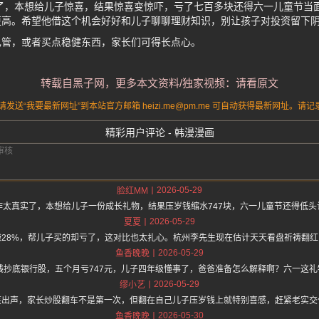
了，本想给儿子惊喜，结果惊喜变惊吓，亏了七百多块还得六一儿童节当
更高。希望他借这个机会好好和儿子聊聊理财知识，别让孩子对投资留下
己管，或者买点稳健东西，家长们可得长点心。
转载自黑子网，更多本文资料/独家视频：请看原文
送“我要最新网址”到本站官方邮箱 heizi.me@pm.me 可自动获得最新网址。
精彩用户评论 - 韩漫漫画
2026-05-29
脸红MM
作太真实了，本想给儿子一份成长礼物，结果压岁钱缩水747块，六一儿童节还得低头
2026-05-29
夏夏
28%，帮儿子买的却亏了，这对比也太扎心。杭州李先生现在估计天天看盘祈祷翻
2026-05-29
鱼香晚晚
钱抄底银行股，五个月亏747元，儿子四年级懂事了，爸爸准备怎么解释啊？六一这
2026-05-29
缪小艺
笑出声，家长炒股翻车不是第一次，但翻在自己儿子压岁钱上就特别喜感，赶紧老实交
2026-05-30
鱼香晚晚