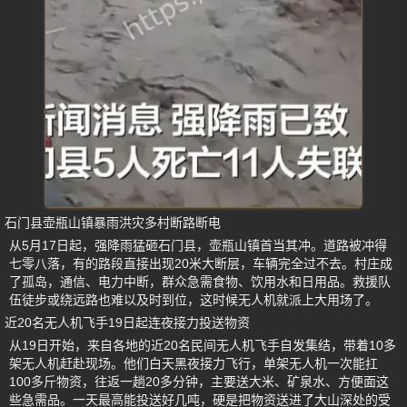
石门县壶瓶山镇暴雨洪灾多村断路断电
从5月17日起，强降雨猛砸石门县，壶瓶山镇首当其冲。道路被冲得
七零八落，有的路段直接出现20米大断层，车辆完全过不去。村庄成
了孤岛，通信、电力中断，群众急需食物、饮用水和日用品。救援队
伍徒步或绕远路也难以及时到位，这时候无人机就派上大用场了。
近20名无人机飞手19日起连夜接力投送物资
从19日开始，来自各地的近20名民间无人机飞手自发集结，带着10多
架无人机赶赴现场。他们白天黑夜接力飞行，单架无人机一次能扛
100多斤物资，往返一趟20多分钟，主要送大米、矿泉水、方便面这
些急需品。一天最高能投送好几吨，硬是把物资送进了大山深处的受