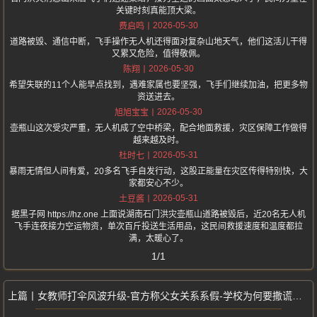
关键时刻真能顶大梁。
2026-05-30
费启鸣
道路被毁、通信中断，飞手操作无人机还得面对复杂山地天气，他们这活儿干得
又累又危险，值得敬佩。
2026-05-30
陈翔
希望失联的11个人能早点找到，遇难家属也要坚强，飞手们继续加油，把更多物
资送进去。
2026-05-30
旭旭宝宝
壶瓶山这次受灾严重，无人机成了空中桥梁，配合地面救援，灾区保障工作做得
越来越及时。
2026-05-31
杜时七
暴雨无情但人间有爱，20多名飞手自发行动，这股正能量在灾区传得特别快，大
家都安心不少。
2026-05-31
土豆酱
据黑子网 https://hz.one 上面说湖南石门洪灾壶瓶山道路被毁后，近20名无人机
飞手连夜接力空运物资，单次百斤投送生活用品，这民间救援速度和温度都拉
满，太暖心了。
1/1
女教师打伞风波升级-官方称父女关系系假-学校为何要撒谎遮掩