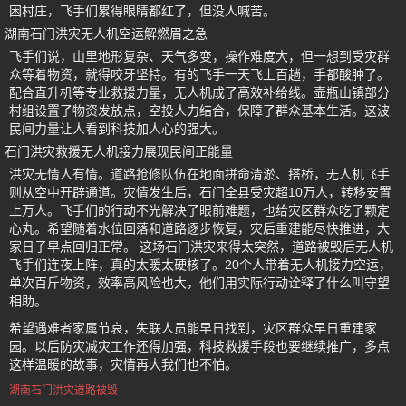
困村庄，飞手们累得眼睛都红了，但没人喊苦。
湖南石门洪灾无人机空运解燃眉之急
飞手们说，山里地形复杂、天气多变，操作难度大，但一想到受灾群
众等着物资，就得咬牙坚持。有的飞手一天飞上百趟，手都酸肿了。
配合直升机等专业救援力量，无人机成了高效补给线。壶瓶山镇部分
村组设置了物资发放点，空投人力结合，保障了群众基本生活。这波
民间力量让人看到科技加人心的强大。
石门洪灾救援无人机接力展现民间正能量
洪灾无情人有情。道路抢修队伍在地面拼命清淤、搭桥，无人机飞手
则从空中开辟通道。灾情发生后，石门全县受灾超10万人，转移安置
上万人。飞手们的行动不光解决了眼前难题，也给灾区群众吃了颗定
心丸。希望随着水位回落和道路逐步恢复，灾后重建能尽快推进，大
家日子早点回归正常。 这场石门洪灾来得太突然，道路被毁后无人机
飞手们连夜上阵，真的太暖太硬核了。20个人带着无人机接力空运，
单次百斤物资，效率高风险也大，他们用实际行动诠释了什么叫守望
相助。
希望遇难者家属节哀，失联人员能早日找到，灾区群众早日重建家
园。以后防灾减灾工作还得加强，科技救援手段也要继续推广，多点
这样温暖的故事，灾情再大我们也不怕。
湖南石门洪灾道路被毁