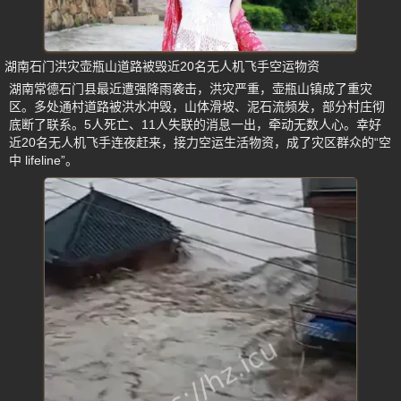
湖南石门洪灾壶瓶山道路被毁近20名无人机飞手空运物资
湖南常德石门县最近遭强降雨袭击，洪灾严重，壶瓶山镇成了重灾
区。多处通村道路被洪水冲毁，山体滑坡、泥石流频发，部分村庄彻
底断了联系。5人死亡、11人失联的消息一出，牵动无数人心。幸好
近20名无人机飞手连夜赶来，接力空运生活物资，成了灾区群众的“空
中 lifeline”。