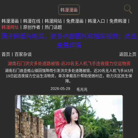
韩漫漫画
韩漫漫画
韩漫在线
韩漫网站
免费漫画
韩漫入口
免费韩漫
韩漫网址
原创作者
热门话题
黑子网看片吃瓜，更多内部图片和独家视频：点击
查看详情
首页
丨
百家杂谈
返回上页
湖南石门洪灾多处道路被毁-近20名无人机飞手连夜接力空运物资
湖南石门县壶瓶山镇因强降雨引发洪灾多处道路被毁，近20名无人机飞手从5月
19日起连夜接力空运生活物资，单次承载百斤帮助受困村庄，助力灾区民生保
障。
2026-05-29
毛光光