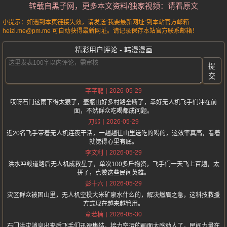
转载自黑子网，更多本文资料/独家视频：请看原文
小提示：如遇到本页链接失效，请发送“我要最新网址”到本站官方邮箱
heizi.me@pm.me 可自动获得最新网址。请记录保存本站官方联系邮箱！
精彩用户评论 - 韩漫漫画
提
交
2026-05-29
芊芊龍
哎呀石门这雨下得太狠了，壶瓶山好多村路全断了，幸好无人机飞手们冲在前
面，不然群众吃喝都成问题。
2026-05-29
刀郎
近20名飞手带着无人机连夜干活，一趟趟往山里送吃的喝的，这效率真高，看着
就觉得心里有底。
2026-05-29
李文利
洪水冲毁道路后无人机成救星了，单次100多斤物资，飞手们一天飞上百趟，太
拼了，点赞这些民间英雄。
2026-05-29
彭十六
灾区群众被困山里，无人机空投大米矿泉水什么的，解决燃眉之急，这科技救援
方式现在越来越管用。
2026-05-30
章若楠
石门洪灾消息出来后飞手们迅速集结，接力空运的画面太感动人了，民间力量在