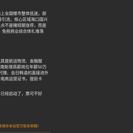
加上全国楼市整体低迷，部
重引流，核心区域海口国兴
重点不是赌短期涨停，而是
疗、免税商业综合体扎堆落
尤其是航运物流、金融服
海南新增高薪岗位年薪50万
代理、会日韩语的直接进外
境电商运营证书，提前卡
车已经启动了，票可不好
请记录保存本站官方联系邮箱！