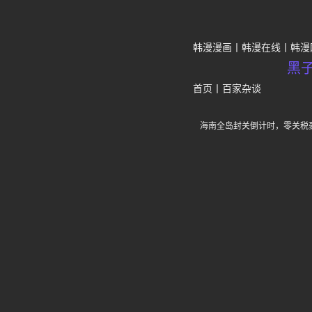
韩漫漫画
韩漫在线
韩漫
黑
首页
丨
百家杂谈
海南全岛封关倒计时，零关税