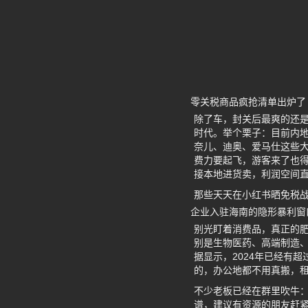
零关税商品疯抢清单出炉了
除了车，封关后最爽的还
时代。举个栗子：目前内地
奈儿、迪奥、爱马仕这些
费力要起飞，游客来了也得
接本地进货卖，利润空间
那些天天在小红书晒免税
企业入驻海南的隐形暴利窗
别光盯着消费品，真正的肥
别是生物医药、高端制造
据显示，2024年已经有
的，办公地都不用真搬，租
不少老板已经在群里吹牛
谱，建议有资源的朋友赶