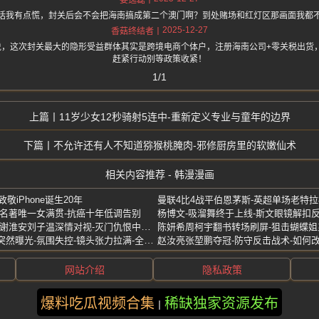
话我有点慌，封关后会不会把海南搞成第二个澳门啊？到处赌场和红灯区那画面我都
2025-12-27
香菇终结者
.one 上面说，这次封关最大的隐形受益群体其实是跨境电商个体户，注册海南公司+零关税
赶紧行动别等政策收紧！
1/1
11岁少女12秒骑射5连中-重新定义专业与童年的边界
不允许还有人不知道猕猴桃腌肉-邪修厨房里的软嫩仙术
相关内容推荐 - 韩漫漫画
致敬iPhone诞生20年
曼联4比4战平伯恩茅斯-英超单场老特
大名著唯一女满贯-抗癌十年低调告别
长安二十四计-父子重逢泪崩-谢淮安刘子温深情对视-灭门仇恨中温情爆发
陈妍希周柯宇翻书转场刷屏-狙击蝴蝶
双轨姜暮靳朝机车抱-名场面突然曝光-氛围失控-镜头张力拉满-全网破防
赵汝亮张堃鹏夺冠-防守反击战术-如何
网站介绍
隐私政策
爆料吃瓜视频合集
稀缺独家资源发布
版权所有 ©2025 韩漫漫画 保留所有权利