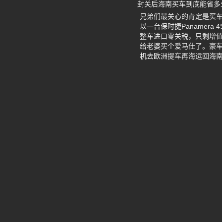
封关后海南买车到底能省多
兄弟们最关心的肯定是买车
以一台保时捷Panamer
整车进口零关税，只剩增值税
给老婆买个爱马仕了。豪车
机去欧洲提车再海运回海南