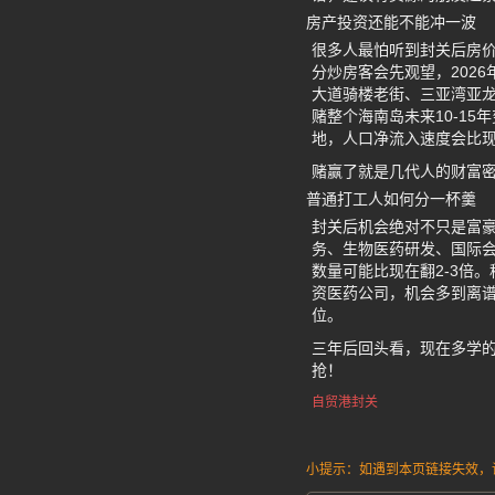
房产投资还能不能冲一波
很多人最怕听到封关后房
分炒房客会先观望，202
大道骑楼老街、三亚湾亚
赌整个海南岛未来10-1
地，人口净流入速度会比
赌赢了就是几代人的财富
普通打工人如何分一杯羹
封关后机会绝对不只是富
务、生物医药研发、国际会
数量可能比现在翻2-3倍
资医药公司，机会多到离谱
位。
三年后回头看，现在多学
抢！
自贸港封关
小提示：如遇到本页链接失效，请发