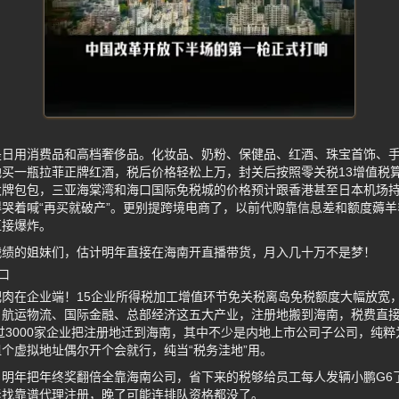
是日用消费品和高档奢侈品。化妆品、奶粉、保健品、红酒、珠宝首饰、
买一瓶拉菲正牌红酒，税后价格轻松上万，封关后按照零关税13增值税算，
大牌包包，三亚海棠湾和海口国际免税城的价格预计跟香港甚至日本机场
哭着喊“再买就破产”。更别提跨境电商了，以前代购靠信息差和额度薅
直接爆炸。
战绩的姐妹们，估计明年直接在海南开直播带货，月入几十万不是梦！
口
肉在企业端！15企业所得税加工增值环节免关税离岛免税额度大幅放宽
、航运物流、国际金融、总部经济这五大产业，注册地搬到海南，税费直
超过3000家企业把注册地迁到海南，其中不少是内地上市公司子公司，纯
个虚拟地址偶尔开个会就行，纯当“税务洼地”用。
：明年把年终奖翻倍全靠海南公司，省下来的税够给员工每人发辆小鹏G6
紧找靠谱代理注册，晚了可能连排队资格都没了。