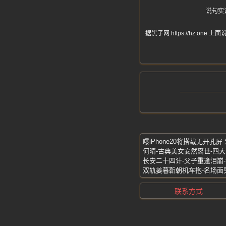
说句实
据黑子网 https://hz
曝iPhone20将搭载无开孔屏-
何晴-古典美女安然离世-四
联系方式