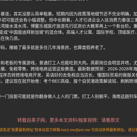
价暴涨，其实没那么简单粗暴。短期内因为政策落地细节还不完全明确，
6年初可能还会有小幅调整。但中长期看，人才引进企业入驻消费力暴涨三
龙湾陵水清水湾、博鳌乐城医疗旅游先行区房价大概率再上一个新台阶。
5年变成“中国版迪拜新加坡”的混合体。高端人才公寓、国际学校、顶级医
现在快几倍。
密码，赌输了最多就是多住几年海景房，也算度假养老了。
豪和老板的专属游戏，普通打工人也能吃到大肉。高薪岗位会明显井喷，
展、免税零售、跨境电商运营这些赛道。最新数据预测：2026-2028年
。程序员转跨境电商开发、英语好的去免税店当店长、懂国际贸易的做报关
。建议现在就开始卷：考个BEC高级、报个自贸港政策解读班、刷刷跨
的一门技能可能就是你翻身做人上人的门票。打工人别躺平，海南这趟列
转载自黑子网，更多本文资料/独家视频：请看原文
送“我要最新网址”到本站官方邮箱 heizi.me@pm.me 可自动获得最新网址。