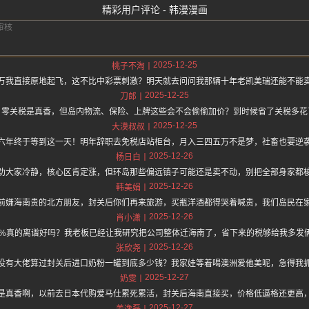
精彩用户评论 - 韩漫漫画
2025-12-25
桃子不淘
90万我直接原地起飞，这不比中彩票刺激？明天就去问问我那辆十年老凯美瑞还能不能卖
2025-12-25
刀郎
，零关税是真香，但岛内物流、保险、上牌这些会不会偷偷加价？到时候省了关税多花
2025-12-25
大漠叔叔
六年终于等到这一天！明年辞职去免税店站柜台，月入三四五万不是梦，社畜也要逆
2025-12-26
杨日白
劝大家冷静，核心区肯定涨，但环岛那些偏远镇子可能还是卖不动，别把全部身家都
2025-12-26
韩美娟
前嫌海南贵的北方朋友，封关后你们再来旅游，买瓶洋酒都得哭着喊贵，我们岛民在
2025-12-26
肖小潇
5%真的离谱好吗？我老板已经让我研究把公司整体迁海南了，省下来的税够给我多发
2025-12-26
张欣尧
没有大佬算过封关后进口奶粉一罐到底多少钱？我家娃等着喝澳洲爱他美呢，急得我
2025-12-27
奶雯
是真香啊，以前去日本代购爱马仕累死累活，封关后海南直接买，价格低逼格还更高
2025-12-27
姜逸磊