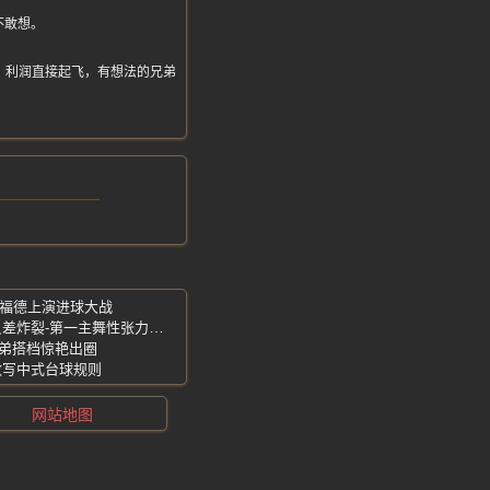
不敢想。
出货，利润直接起飞，有想法的兄弟
拉福德上演进球大战
杨博文-吸溜舞终于上线-斯文眼镜解扣反差炸裂-第一主舞性张力爆棚
姐弟搭档惊艳出圈
改写中式台球规则
网站地图