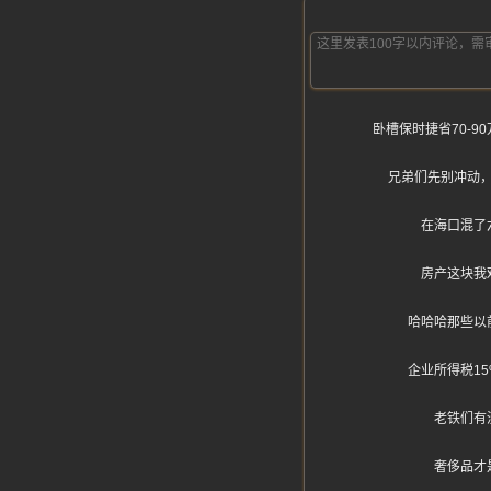
卧槽保时捷省70-
兄弟们先别冲动
在海口混了
房产这块我
哈哈哈那些以
企业所得税1
老铁们有
奢侈品才