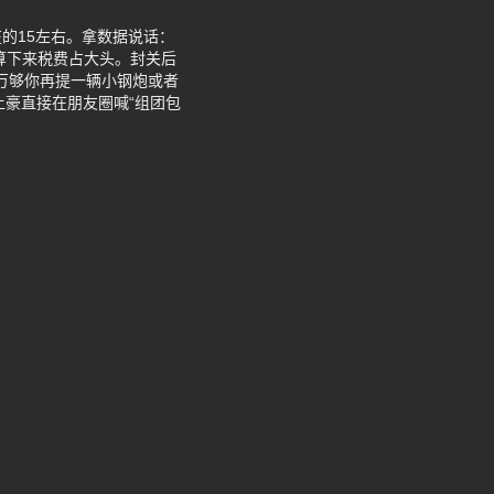
的15左右。拿数据说话：
费税算下来税费占大头。封关后
0万够你再提一辆小钢炮或者
土豪直接在朋友圈喊“组团包