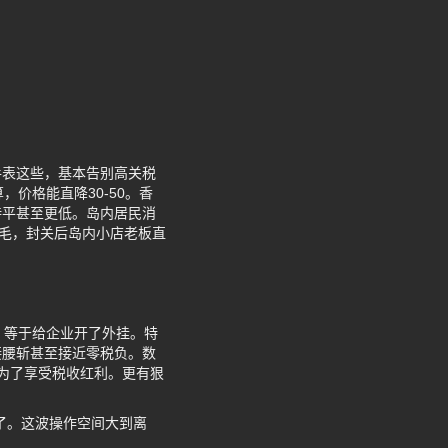
手表这些，基本告别高关税
价格能直降30-50。香
持平甚至更低。岛内居民消
羊毛，封关后岛内小店老板直
，等于给企业开了外挂。特
接腰斩甚至接近零税负。数
粹为了享受税收红利。更有狠
了。这波操作空间大到离