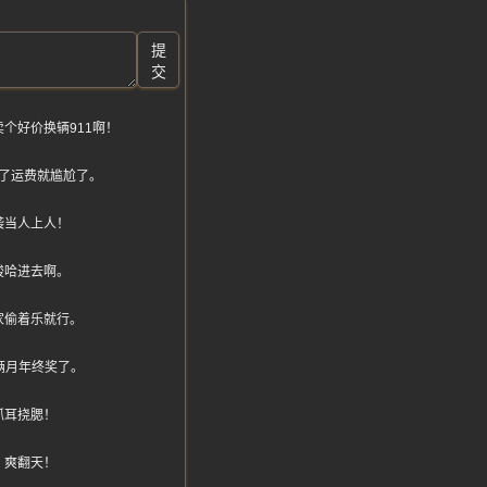
提
交
个好价换辆911啊！
了运费就尴尬了。
袭当人上人！
梭哈进去啊。
家偷着乐就行。
俩月年终奖了。
抓耳挠腮！
，爽翻天！