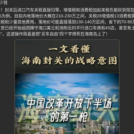
少钱
！封关后进口汽车关税直接归零，增值税和消费税加起来税负能砍到现在
a 4S为例，目前内地落地价大概在210-230万之间，关税28增值税13消
和少量其他费用，落地价可能直接落到130-140万区间，省下的70-9
党已经开始组团蹲守海口美兰机场附近的平行进口车商和4S店，甚至有
”，这波操作简直是把“买车自由”四个字焊死在海南岛上了！