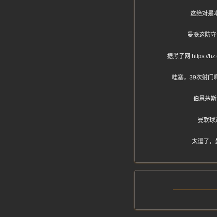
这绝对是
曼联这防守
据黑子网 https
哇塞，39次射
伯恩茅斯
曼联球
太逗了，