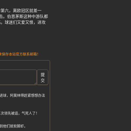
排第六，离欧冠区就差一
击。伯恩茅斯这种中游队都
荡。球迷们又爱又恨，进攻
请记录保存本站官方联系邮箱！
提
交
进球，阿莫林得赶紧想想办法
三次领先被追，气死人了！
到他们就软脚虾。