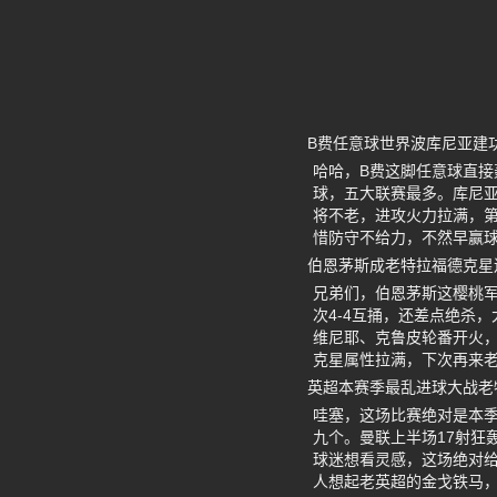
B费任意球世界波库尼亚建
哈哈，B费这脚任意球直接
球，五大联赛最多。库尼
将不老，进攻火力拉满，第
惜防守不给力，不然早赢
伯恩茅斯成老特拉福德克星
兄弟们，伯恩茅斯这樱桃军
次4-4互捅，还差点绝杀
维尼耶、克鲁皮轮番开火，
克星属性拉满，下次再来
英超本赛季最乱进球大战老
哇塞，这场比赛绝对是本季
九个。曼联上半场17射狂
球迷想看灵感，这场绝对
人想起老英超的金戈铁马