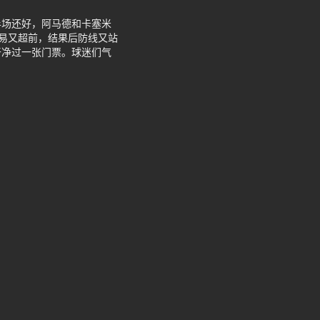
半场还好，阿马德和卡塞米
易又超前，结果后防线又站
干净过一张门票。球迷们气