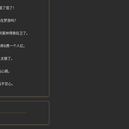
值了值了！
们在梦游吗？
都说阿莫林得换后卫了。
疼B费一个人扛。
星太狠了。
玩心跳。
真不甘心。