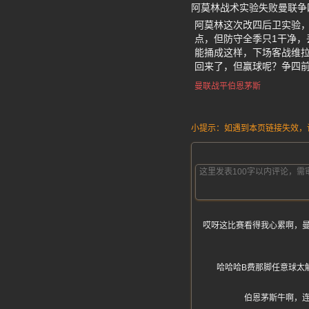
阿莫林战术实验失败曼联争
阿莫林这次改四后卫实验
点，但防守全季只1干净
能捅成这样，下场客战维
回来了，但赢球呢？争四
曼联战平伯恩茅斯
小提示：如遇到本页链接失效，请发
哎呀这比赛看得我心累啊，
哈哈哈B费那脚任意球太
伯恩茅斯牛啊，