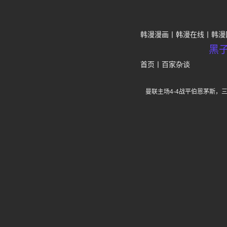
韩漫漫画
韩漫在线
韩漫
黑
首页
丨
百家杂谈
曼联主场4-4战平伯恩茅斯