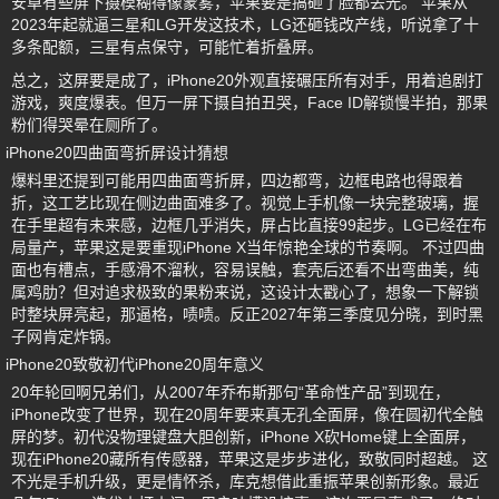
安卓有些屏下摄模糊得像蒙雾，苹果要是搞砸了脸都丢光。 苹果从
2023年起就逼三星和LG开发这技术，LG还砸钱改产线，听说拿了十
多条配额，三星有点保守，可能忙着折叠屏。
总之，这屏要是成了，iPhone20外观直接碾压所有对手，用着追剧打
游戏，爽度爆表。但万一屏下摄自拍丑哭，Face ID解锁慢半拍，那果
粉们得哭晕在厕所了。
iPhone20四曲面弯折屏设计猜想
爆料里还提到可能用四曲面弯折屏，四边都弯，边框电路也得跟着
折，这工艺比现在侧边曲面难多了。视觉上手机像一块完整玻璃，握
在手里超有未来感，边框几乎消失，屏占比直接99起步。LG已经在布
局量产，苹果这是要重现iPhone X当年惊艳全球的节奏啊。 不过四曲
面也有槽点，手感滑不溜秋，容易误触，套壳后还看不出弯曲美，纯
属鸡肋？但对追求极致的果粉来说，这设计太戳心了，想象一下解锁
时整块屏亮起，那逼格，啧啧。反正2027年第三季度见分晓，到时黑
子网肯定炸锅。
iPhone20致敬初代iPhone20周年意义
20年轮回啊兄弟们，从2007年乔布斯那句“革命性产品”到现在，
iPhone改变了世界，现在20周年要来真无孔全面屏，像在圆初代全触
屏的梦。初代没物理键盘大胆创新，iPhone X砍Home键上全面屏，
现在iPhone20藏所有传感器，苹果这是步步进化，致敬同时超越。 这
不光是手机升级，更是情怀杀，库克想借此重振苹果创新形象。最近