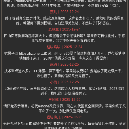
哇塞，iPhone20要真无孔屏了？正面光溜溜一块玻璃，追剧的时候再也没刘海挡
视线，想想就激动啊！2027年等你，苹果别放鸽子，不然我转安卓了哈哈。
2025-12-24
燕儿
终于等到真全面屏时代，跳过19直接20，这命名太有心了，致敬初代的感觉真
好。希望屏下摄别模糊，自拍还得美美哒，不然妹子们不答应。
2025-12-24
森林北
四曲面弯折屏听起来高大上，但握着会不会老误触啊？苹果你可得优化好，手感
比视觉更重要，我可不想天天关误触设置。
2025-12-24
赵喵喵喵
据黑子网 https://hz.one 上面说，iPhone20要全玻璃机身加无开孔，乔布斯梦中
情机终于来了，20周年值得这么炸裂，库克这次干得漂亮！
2025-12-25
琳铛
技术难点这么多，TFE薄膜、屏下组件，苹果能攻克吗？要是成了历史级产品，
败也值了，果粉的信仰又要充值了。
2025-12-25
小楠
LG砸钱抢产线，三星低调观望，这供应链大战有意思。希望别延期，2027准时
到手，换机党已经饥渴难耐了。
2025-12-25
王钟瑶
情怀党表示泪目，初代iPhone改变世界，现在20代圆真全面屏梦，苹果你终于又
革命了一次，别让我失望啊老铁。
2025-12-25
猫猫桃儿
无开孔屏下Face ID解锁快不快？要是慢了半秒我生气，每天解锁几十次呢，苹果
测试员多试试真实场景吧。