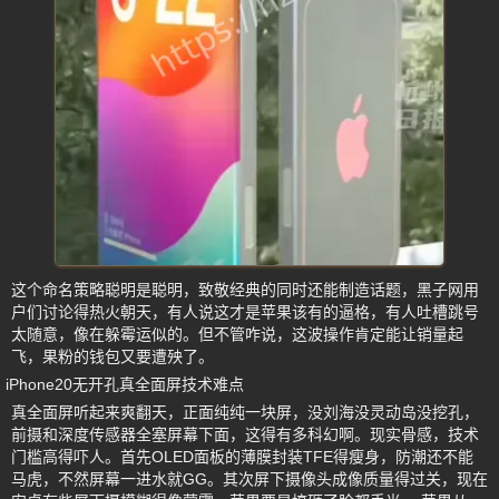
这个命名策略聪明是聪明，致敬经典的同时还能制造话题，黑子网用
户们讨论得热火朝天，有人说这才是苹果该有的逼格，有人吐槽跳号
太随意，像在躲霉运似的。但不管咋说，这波操作肯定能让销量起
飞，果粉的钱包又要遭殃了。
iPhone20无开孔真全面屏技术难点
真全面屏听起来爽翻天，正面纯纯一块屏，没刘海没灵动岛没挖孔，
前摄和深度传感器全塞屏幕下面，这得有多科幻啊。现实骨感，技术
门槛高得吓人。首先OLED面板的薄膜封装TFE得瘦身，防潮还不能
马虎，不然屏幕一进水就GG。其次屏下摄像头成像质量得过关，现在