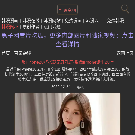
韩漫漫画
韩漫漫画
韩漫在线
韩漫网站
免费漫画
韩漫入口
免费韩漫
韩漫网址
原创作者
热门话题
黑子网看片吃瓜，更多内部图片和独家视频：点击
查看详情
首页
丨
百家杂谈
返回上页
曝iPhone20将搭载无开孔屏-致敬iPhone诞生20年
最近苹果iPhone20无开孔真全面屏爆料刷屏，2027年跳过19直接上20，致敬
初代诞生20周年，正面纯屏设计超前卫，前摄Face ID全屏下隐藏，四曲面弯折
技术难点多，供应链LG积极布局，果粉情怀满满期待大升级。
2025-12-24
陶桃