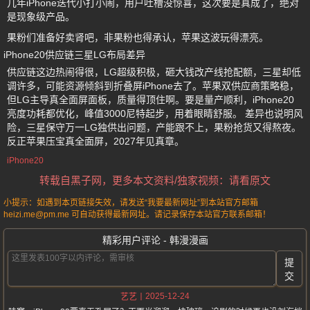
几年iPhone迭代小打小闹，用户吐槽没惊喜，这次要是真成了，绝对
是现象级产品。
果粉们准备好卖肾吧，非果粉也得承认，苹果这波玩得漂亮。
iPhone20供应链三星LG布局差异
供应链这边热闹得很，LG超级积极，砸大钱改产线抢配额，三星却低
调许多，可能资源倾斜到折叠屏iPhone去了。苹果双供应商策略稳，
但LG主导真全面屏面板，质量得顶住啊。要是量产顺利，iPhone20
亮度功耗都优化，峰值3000尼特起步，用着眼睛舒服。 差异也说明风
险，三星保守万一LG独供出问题，产能跟不上，果粉抢货又得熬夜。
反正苹果压宝真全面屏，2027年见真章。
iPhone20
转载自黑子网，更多本文资料/独家视频：请看原文
小提示：如遇到本页链接失效，请发送“我要最新网址”到本站官方邮箱
heizi.me@pm.me 可自动获得最新网址。请记录保存本站官方联系邮箱！
精彩用户评论 - 韩漫漫画
提
交
2025-12-24
艺艺