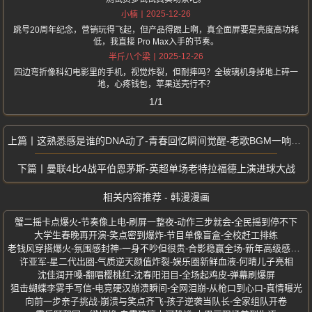
2025-12-26
小楠
跳号20周年纪念，营销玩得飞起，但产品得跟上啊，真全面屏要是亮度高功耗
低，我直接 Pro Max入手的节奏。
2025-12-26
半斤八个梁
四边弯折像科幻电影里的手机，视觉炸裂，但耐摔吗？全玻璃机身掉地上碎一
地，心疼钱包，苹果送壳行不？
1/1
这熟悉感是谁的DNA动了-青春回忆瞬间觉醒-老歌BGM一响泪目
曼联4比4战平伯恩茅斯-英超单场老特拉福德上演进球大战
相关内容推荐 - 韩漫漫画
蟹二摇卡点爆火-节奏像上电-刷屏一整夜-动作三步就会-全民摇到停不下
大学生春晚再开演-笑点密到爆炸-节目单像盲盒-全校赶工排练
老钱风穿搭爆火-氛围感封神-一身不吵但很贵-合影稳赢全场-新年高级感拉满
许亚军-星二代出圈-气质逆天颜值炸裂-娱乐圈新鲜血液-何晴儿子亮相
沈佳润开嗓-翻唱樱桃红-沈春阳泪目-全场起鸡皮-弹幕刷爆屏
狙击蝴蝶李雾手写信-电竞硬汉崩溃瞬间-全网泪崩-从枪口到心口-真情曝光
向前一步亲子挑战-崩溃与笑点齐飞-孩子逆袭当队长-全家组队开卷