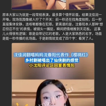
原本大家以为就是一段常规表演，最多算个情怀彩蛋。结果沈佳润一
开嗓，现场氛围像被人拧了个开关：前一秒还在找角度拍照，后一秒
直接集体安静，连咳嗽都像在犯罪。更离谱的是，沈春阳本人那种“想
忍但忍不住”的表情，被镜头一捕捉，瞬间把情绪推到天花板。 这事
儿火得很有逻辑：歌是自带记忆的老歌，人是大家熟悉的名字，场面
是能一秒传播的名场面。于是剧情就变成了四个字：看哭了人。