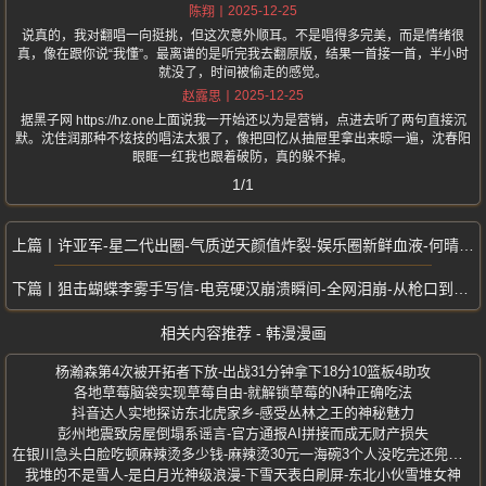
2025-12-25
陈翔
说真的，我对翻唱一向挺挑，但这次意外顺耳。不是唱得多完美，而是情绪很
真，像在跟你说“我懂”。最离谱的是听完我去翻原版，结果一首接一首，半小时
就没了，时间被偷走的感觉。
2025-12-25
赵露思
据黑子网 https://hz.one上面说我一开始还以为是营销，点进去听了两句直接沉
默。沈佳润那种不炫技的唱法太狠了，像把回忆从抽屉里拿出来晾一遍，沈春阳
眼眶一红我也跟着破防，真的躲不掉。
1/1
许亚军-星二代出圈-气质逆天颜值炸裂-娱乐圈新鲜血液-何晴儿子亮相
狙击蝴蝶李雾手写信-电竞硬汉崩溃瞬间-全网泪崩-从枪口到心口-真情曝光
相关内容推荐 - 韩漫漫画
杨瀚森第4次被开拓者下放-出战31分钟拿下18分10篮板4助攻
各地草莓脑袋实现草莓自由-就解锁草莓的N种正确吃法
抖音达人实地探访东北虎家乡-感受丛林之王的神秘魅力
彭州地震致房屋倒塌系谣言-官方通报AI拼接而成无财产损失
在银川急头白脸吃顿麻辣烫多少钱-麻辣烫30元一海碗3个人没吃完还兜着走
我堆的不是雪人-是白月光神级浪漫-下雪天表白刷屏-东北小伙雪堆女神