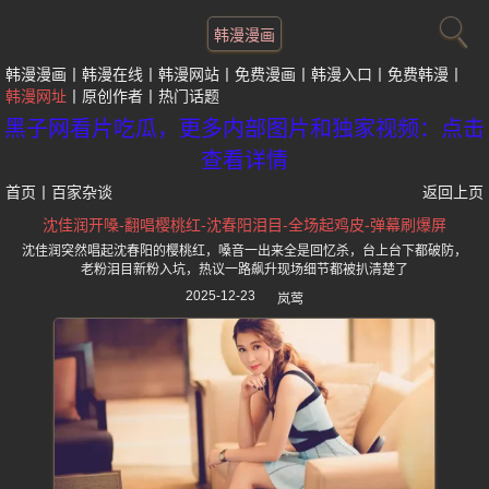
韩漫漫画
韩漫漫画
韩漫在线
韩漫网站
免费漫画
韩漫入口
免费韩漫
韩漫网址
原创作者
热门话题
黑子网看片吃瓜，更多内部图片和独家视频：点击
查看详情
首页
丨
百家杂谈
返回上页
沈佳润开嗓-翻唱樱桃红-沈春阳泪目-全场起鸡皮-弹幕刷爆屏
沈佳润突然唱起沈春阳的樱桃红，嗓音一出来全是回忆杀，台上台下都破防，
老粉泪目新粉入坑，热议一路飙升现场细节都被扒清楚了
2025-12-23
岚莺