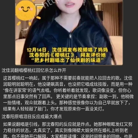
沈佳润翻唱樱桃红回忆杀怎么炸开
这首樱桃红一响起，属于那种不需要前奏就能把人拉回去的歌。沈佳
润聪明就聪明在，他没硬飙高音，也没把它唱成炫技版，而是用一种
“像在讲家常”的语气去唱。你听着听着就发现，歌词像没变，但你心
里那点旧事突然有了回声。 更关键的是节奏拿捏：副歌一到，他稍微
一抬情绪，观众就跟着上头。那种感觉很像你以为自己早就放下了，
结果有人轻轻敲了敲门，你才发现原来你一直没关灯。
沈春阳原唱泪目反应成最大爆点
如果说翻唱是引线，那沈春阳的反应就是炸点。她那种眼眶发红又努
力稳住的状态，太真实了，真实到像隔壁大姐突然在婚礼上听到老
歌。你不用她开口解释，大家都能读懂：这是时间带来的回响，也是