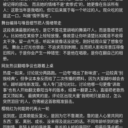
被记得的感动。 而且她的情绪不是“卖惨式”的，她更像在告诉所有
人：这歌当年是我唱的，但它后来属于每一个听过的人。观众吃的就
是这一口，叫做“情怀落地”。
舞台编排与嗓音细节把人情绪带走
这段表演最狠的地方，是它不靠花里胡哨的舞美吓人，而是靠细节抓
人。比如他在某些字上轻轻放慢，像故意让你听清楚比如尾音不收得
太干净，留一点气息，听起来就像话没说完，刚好给观众留了想象空
间。 舞台上灯光也很会：不追求亮到刺眼，反而把人影和背景压得像
旧照片。于是你会产生一种错觉：不是他在唱歌，是你在翻自己的相
册。
网友热议翻唱争议也跟着上桌
热度一起来，讨论就分两路跑。一边夸“唱出了新味道”，一边较真“别
毁经典”。但争议本身反而给了二次传播的燃料，因为大家越吵越会去
听，越听越有新发现。有人专门逐句对比，讨论他哪一句更像“讲故
事”也有人开始翻沈春阳当年的版本，结果一翻更上头，直接把老歌热
度又顶起来。 最搞笑的是，评论区出现大量“我明明只是路过，怎么
突然泪目”的人，仿佛被这首歌精准狙击。
樱桃红为何能跨代再火一轮
说到底，这类歌能反复火，是因为它不靠潮流，靠的是人心里共同的
东西：家、离别、成长、没来得及说出口的话。不同年龄听到的是不
同剧情，年轻人听的是故事，年长的人听的是回忆，但最后落点都一