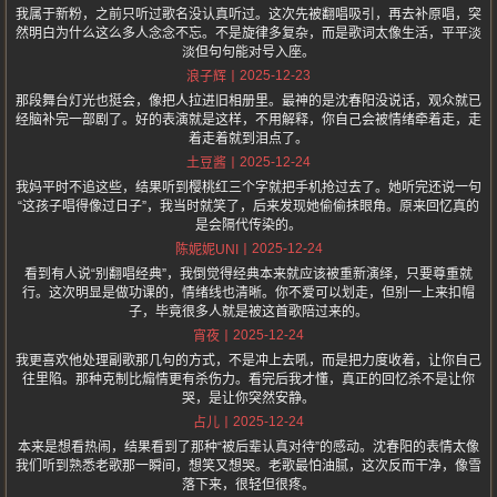
我属于新粉，之前只听过歌名没认真听过。这次先被翻唱吸引，再去补原唱，突
然明白为什么这么多人念念不忘。不是旋律多复杂，而是歌词太像生活，平平淡
淡但句句能对号入座。
2025-12-23
浪子辉
那段舞台灯光也挺会，像把人拉进旧相册里。最神的是沈春阳没说话，观众就已
经脑补完一部剧了。好的表演就是这样，不用解释，你自己会被情绪牵着走，走
着走着就到泪点了。
2025-12-24
土豆酱
我妈平时不追这些，结果听到樱桃红三个字就把手机抢过去了。她听完还说一句
“这孩子唱得像过日子”，我当时就笑了，后来发现她偷偷抹眼角。原来回忆真的
是会隔代传染的。
2025-12-24
陈妮妮UNI
看到有人说“别翻唱经典”，我倒觉得经典本来就应该被重新演绎，只要尊重就
行。这次明显是做功课的，情绪线也清晰。你不爱可以划走，但别一上来扣帽
子，毕竟很多人就是被这首歌陪过来的。
2025-12-24
宵夜
我更喜欢他处理副歌那几句的方式，不是冲上去吼，而是把力度收着，让你自己
往里陷。那种克制比煽情更有杀伤力。看完后我才懂，真正的回忆杀不是让你
哭，是让你突然安静。
2025-12-24
占儿
本来是想看热闹，结果看到了那种“被后辈认真对待”的感动。沈春阳的表情太像
我们听到熟悉老歌那一瞬间，想笑又想哭。老歌最怕油腻，这次反而干净，像雪
落下来，很轻但很疼。