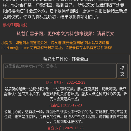
样：你总会在某一句歌词里，碰到自己。 所以这次“沈佳润唱了沈春
阳的樱桃红”才会这么炸。它不是简单翻唱，更像一次把旧情绪重新点
亮的仪式。你以为你只是听歌，结果歌把你听明白了。
樱桃红翻唱破防
转载自黑子网，更多本文资料/独家视频：请看原文
小提示：如遇到本页链接失效，请发送“我要最新网址”到本站官方邮箱
heizi.me@pm.me 可自动获得最新网址。请记录保存本站官方联系邮箱！
精彩用户评论 - 韩漫漫画
提
交
2025-12-23
我不叫龙虾
最搞笑的是我一边说“别矫情”，一边眼睛发酸。朋友还嘲笑我，说我嘴硬。我只
能承认：这回真中招了。希望以后别只顾着热搜，能多来点这种真诚的表演，听
完人会变温柔一点。
2025-12-23
代古拉
说句扎心的，这首歌一响，我就想到很多没来得及说的话。可能我们哭的不是沈
佳润，也不是沈春阳，是自己的过去。能把人带到这个程度，说明这波真不是瞎
火，是碰到集体记忆了。
2025-12-23
百变小羊