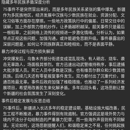
隐藏多年民族矛盾深度分析
75事件不是突然冒出来的，而是多年民族关系紧张的集中爆发。新疆
作为多民族地区，经济发展中汉族与少数民族在就业、资源分配、文
化习俗等方面存在摩擦。一些地方政策执行中的偏差、日常交往中的
误解，加上外部势力借机炒作，让矛盾越积越深。韶关事件只是最后
一根稻草，之前网络上流传的视频进一步激化情绪。分析认为，如果
早点正视这些问题、加强沟通，或许能避免悲剧升级。事件暴露出的
深层问题是，如何让不同族群真正和睦相处，而不是表面平静。
暴力冲突过程与双方损失解读
冲突爆发后，乌鲁木齐部分街道变成混乱现场，有人砸店、烧车、袭
击无辜路人，场面极其惨烈。官方迅速出动武警维持秩序，事后逮捕
大批涉案人员。死亡人员中多数是汉族，也有维吾尔群众和少数其他
民族。后续几天还有零星报复事件发生。双方都付出了沉重代价，普
通百姓最无辜。事件后政府加强了维稳措施，也推动了一系列经济发
展项目，希望用改善民生来化解矛盾。多年后回头看，这场悲剧让整
个新疆的社会氛围发生了深刻变化。
事件后稳定发展与反思总结
75事件后，新疆进入长达多年的稳定建设期，基础设施大幅改善，民
生工程不断推进，暴力事件得到有效遏制。官方强调这是境外势力与
境内不法分子勾结制造的严重暴力犯罪，而一些海外声音则有不同解
读。无论如何，这场悲剧提醒人们，和谐稳定来之不易，任何挑起族