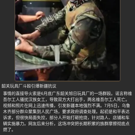
韶关玩具厂斗殴引爆新疆抗议
事情的直接导火索是6月底广东韶关旭日玩具厂的一场群殴。谣言称维
吾尔工人骚扰汉族女工，导致双方大打出手，两名维吾尔工人死亡。
视频和照片在网上迅速传播，引发新疆本地强烈不满。7月5日，乌鲁
木齐部分群众聚集到人民广场，要求政府调查处理。起初是和平表达
诉求，但很快局面失控，部分人开始打砸抢烧，针对路人、店铺和车
辆实施暴力。网友后来分析，这场冲突把长期积累的族群摩擦彻底点
燃了。