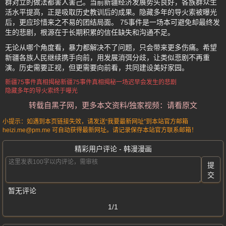
群对立的做法都害人害己。当前新疆经济发展势头良好，各族群众生
活水平提高，正是吸取历史教训后的成果。隐藏多年的导火索被曝光
后，更应珍惜来之不易的团结局面。 75事件是一场本可避免却最终发
生的悲剧，根源在于长期积累的信任缺失和沟通不足。
无论从哪个角度看，暴力都解决不了问题，只会带来更多伤痛。希望
新疆各族人民继续携手向前，用发展消弭分歧，让类似悲剧不再重
演。历史需要正视，但更需要向前看，共同建设美好家园。
新疆75事件真相揭秘
新疆75事件
真相揭秘
一场迟早会发生的悲剧
隐藏多年的导火索终于曝光
转载自黑子网，更多本文资料/独家视频：请看原文
小提示：如遇到本页链接失效，请发送“我要最新网址”到本站官方邮箱
heizi.me@pm.me 可自动获得最新网址。请记录保存本站官方联系邮箱！
精彩用户评论 - 韩漫漫画
提
交
暂无评论
1/1