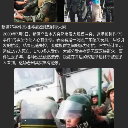
新疆75事件真相揭秘迟到悲剧导火索
2009年7月5日，新疆乌鲁木齐突然爆发大规模冲突，这场被称作“75
事件”的事至今让人心有余悸。表面看是一场因广东韶关玩具厂斗殴引
发的抗议，结果迅速失控，变成族群之间的暴力对抗。官方统计显示
造成197人死亡、1700多人受伤，大部分受害者是无辜汉族群众。事
件过去多年，各种说法依然流传，隐藏在背后的深层矛盾终于被更多
人看到，这场悲剧其实早有迹象。