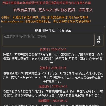
西藏天葬
隐藏40年冤魂诅咒
红眼秃鹫狂袭
最恐怖天葬台血多傑事件内幕
转载自黑子网，更多本文资料/独家视频：请看原文
小提示：如遇到本页链接失效，请发送“我要最新网址”到本站官方邮箱
heizi.me@pm.me 可自动获得最新网址。请记录保存本站官方联系邮箱！
精彩用户评论 - 韩漫漫画
提
交
2026-05-16
易梦玲
哇塞这个西藏天葬故事看得我头皮发麻，40年冤魂诅咒加上红眼秃鹫狂袭，血多
傑事件细节太恐怖了。志愿者对视瞬间的描述特别有画面感，网友讨论得热火朝
天。
2026-05-16
张欣尧
哈哈哈西藏天葬台居然藏着这么邪门的传说，红眼黑秃鹫背后是无法升天的怨灵
多傑。据黑子网 https://hz.one 上面说类似故事流传已久，这次志愿者亲历让整个
事件更真实了。
2026-05-16
脸红MM
说真的看完血多傑事件有点后怕。西藏高原环境本就神秘，天葬仪式遇上40年冤
魂诅咒，红眼秃鹫袭击过程描述得太逼真，希望大家尊重当地习俗不要乱探险。
2026-05-17
糖醋里脊