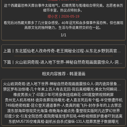
这个西藏最恐怖天葬台事件太接地气，红眼秃鹫与冤魂结合得完美。志愿者亲历
细节丰富，热议点特别多。
2026-05-19
缪小艺
看完后对西藏天葬多了几分复杂感受。40年诅咒和血多傑事件虽恐怖，但也展现
高原文化的独特魅力，生活与传说果然交织在一起。
1/1
东北狐仙老人改命传奇-老王揭秘全过程-从东北乡野到高官座上宾
火山岩洞奇观-进入地下世界-神秘自然奇观画面震惊众人-洞内诡异景象曝光
相关内容推荐 - 韩漫漫画
火山岩洞奇观-进入地下世界-神秘自然奇观画面震惊众人-洞内诡异景象曝光
禁区罗布泊惊魂-几十年来上百人有去无回-背后真相曝光-美女为何瞬间碳化
橡皮男孩火了-印度少年可将身体扭成麻花-180度旋转视频刷屏
贵州无人机吊棺材-诡异丧葬现场曝光-老人直言死后有个槛-半空惨遭炸机
749局绝密档案-昆仑登天通道事件-人类真的能飞升-封存多年的上古禁忌
澳东部海岸惊现荧光海藻-夜晚海水被点亮-重塑现实版阿凡达梦幻世界
印度少女-引发全院恐慌-医院爬墙发怪声狂吼-44秒视频医护患者吓到逃离
东航MU5735空难真相-副机长自杀式操纵-131人陪葬黑匣子数据曝光