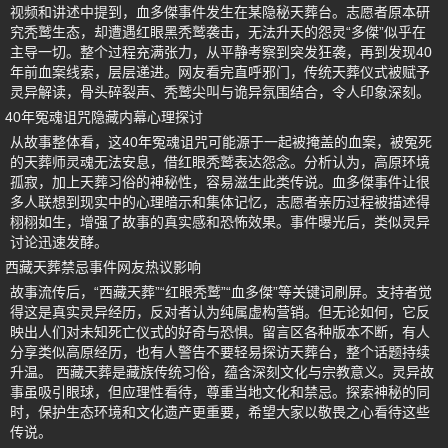
视频和讲述中提到，血多傑事件发生在某隐秘天葬台。志愿者原本研
究秃鹫生态，却遭遇红眼黑秃鹫袭击，无法升天的怨灵“多傑”似乎在
主导一切。整个过程充满张力，从平静考察到突发狂袭，再到发现40
年前血案线索，层层递进。网友看完直呼邪门，传统天葬仪式被赋予
灵异解读，骨头碎裂声、秃鹫尖叫与诡异氛围结合，令人印象深刻。
40年冤魂诅咒隐藏内幕心理探讨
从故事整体看，这40年冤魂诅咒可能源于一起被掩盖的血案，被冤死
的天葬师灵魂无法安息，借红眼秃鹫表达怨念。分析认为，高原环境
孤寂，加上天葬习俗的神秘性，容易滋生此类传说。血多傑事件让很
多人联想到现实中的心理暗示和集体记忆，志愿者亲历过程被描述得
栩栩如生，增强了故事的真实感和恐怖效果。事件曝光后，类似灵异
讨论迅速发酵。
西藏天葬禁忌事件网友热议影响
故事流传后，“西藏天葬”“红眼秃鹫”“血多傑”等关键词刷屏。支持者觉
得这是真实灵异经历，反对者认为纯属虚构营销。但无论如何，它反
映出人们对未知死亡仪式的好奇与恐惧。留言区各种版本不断，有人
分享类似高原经历，也有人警告不要轻易探访天葬台，整个话题持续
升温。 西藏天葬是藏族传统习俗，蕴含深刻文化与宗教意义。灵异故
事虽吸引眼球，但应理性看待，尊重当地文化和禁忌。探索神秘的同
时，保护生态环境和文化遗产更重要，希望大家以敬畏之心看待这些
传说。