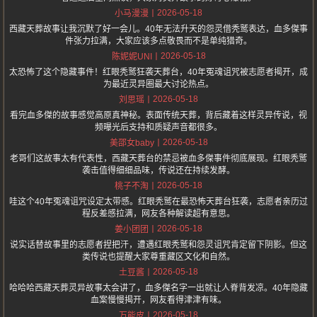
2026-05-18
小马漫漫
西藏天葬故事让我沉默了好一会儿。40年无法升天的怨灵借秃鹫表达，血多傑事
件张力拉满，大家应该多点敬畏而不是单纯猎奇。
2026-05-18
陈妮妮UNI
太恐怖了这个隐藏事件！红眼秃鹫狂袭天葬台，40年冤魂诅咒被志愿者揭开，成
为最近灵异圈最大讨论热点。
2026-05-18
刘思瑶
看完血多傑的故事感觉高原真神秘。表面传统天葬，背后藏着这样灵异传说，视
频曝光后支持和质疑声音都很多。
2026-05-18
美邵女baby
老哥们这故事太有代表性，西藏天葬台的禁忌被血多傑事件彻底展现。红眼秃鹫
袭击值得细细品味，传说还在持续发酵。
2026-05-18
桃子不淘
哇这个40年冤魂诅咒设定太带感。红眼秃鹫在最恐怖天葬台狂袭，志愿者亲历过
程反差感拉满，网友各种解读超有意思。
2026-05-18
姜小团团
说实话替故事里的志愿者捏把汗，遭遇红眼秃鹫和怨灵诅咒肯定留下阴影。但这
类传说也提醒大家尊重藏区文化和自然。
2026-05-18
土豆酱
哈哈哈西藏天葬灵异故事太会讲了，血多傑名字一出就让人脊背发凉。40年隐藏
血案慢慢揭开，网友看得津津有味。
2026-05-18
万能皮