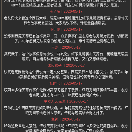
天哪这个红眼秃鹫狂袭视频和讲述传播飞快，血多傑天葬台的禁忌被彻底曝光。
40年前血案线索加上志愿者遭遇，网友分析灵异原因分析得头头是道。
2026-05-17
玉了萌
老铁们快来看这个西藏大瓜，隐藏40年冤魂诅咒让红眼秃鹫变得狂暴，最恐怖天
葬台故事反差强烈。大家热议不停，话题量直接爆表。
2026-05-17
小伊伊
没想到西藏天葬还有这样灵异一面，血多傑事件里志愿者与秃鹫对视后一切都变
了。40年怨灵无法安息的设定充满张力，事件发酵后全网都在聊。
2026-05-17
王刚
笑死我了，这个故事像恐怖小说一样刺激。红眼秃鹫袭击天葬台，冤魂诅咒层层
展开，网友编各种后续版本编得飞起，又怕又想继续看。
2026-05-17
炫迈妹子i
认真看完我觉得这个传说有一定文化基础。西藏天葬本是神圣仪式，被赋予40年
血案和怨灵解读后更显神秘，值得理性讨论其背后的心理因素。
2026-05-17
杜时七
哎呀血多傑天葬台事件让我对高原习俗多了敬畏。红眼秃鹫狂袭细节丰富，志愿
者亲历过程太有冲击力，热度还在持续扩大中。
2026-05-17
主持人yoyo酱
兄弟们这个西藏天葬视频刷新认知，40年隐藏冤魂诅咒让最恐怖天葬台闻名。红
眼秃鹫袭击看得人感慨，传说与现实结合得太好了。
2026-05-17
鱼神
哈哈这反差也太强烈，传统天葬仪式配上红眼秃鹫和血多傑诅咒简直爆炸。志愿
者遭遇后全网热议，大家对灵异故事的好奇心爆棚。