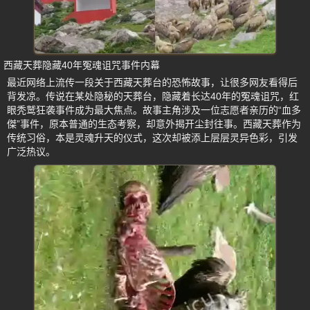
西藏天葬隐藏40年冤魂诅咒事件内幕
最近网络上流传一段关于西藏天葬台的恐怖故事，让很多网友看得后
背发凉。传说在某处隐秘的天葬台，隐藏着长达40年的冤魂诅咒，红
眼秃鹫狂袭事件成为最大焦点。故事主角涉及一位志愿者亲历的“血多
傑”事件，原本普通的生态考察，却意外揭开尘封往事。西藏天葬作为
传统习俗，本是灵魂升天的仪式，这次却被添上层层灵异色彩，引发
广泛热议。