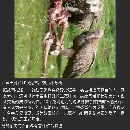
西藏天葬台红眼秃鹫狂袭真相分析
据故事描述，一群红眼秃鹫突然异常狂暴，袭击接近天葬台的人。网
友分析，这可能源于当地特殊的生态环境，高原气候和长期天葬习俗
让秃鹫形成独特习性。40年冤魂诅咒的说法则把事件推向神秘层面，
有人认为是被冤死的天葬师怨灵附体，导致秃鹫行为反常。血多傑这
个名字反复出现，成为故事核心，志愿者与红眼秃鹫对视的瞬间，据
说一切禁忌正式开启。
最恐怖天葬台血多傑事件细节解读