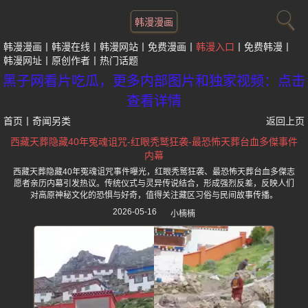
韩漫漫画
韩漫漫画
韩漫在线
韩漫网站
免费漫画
韩漫入口
免费韩漫
韩漫网址
原创作者
热门话题
黑子网看片吃瓜，更多内部图片和独家视频：点击
查看详情
首页
丨
奇闻另类
返回上页
西藏天葬隐藏40年冤魂诅咒-红眼秃鹫狂袭-最恐怖天葬台血多傑事件
内幕
西藏天葬隐藏40年冤魂诅咒事件曝光，红眼秃鹫狂袭、最恐怖天葬台血多傑志
愿者亲历内幕引发热议。传统仪式与灵异传说结合，形成强烈反差，反映人们
对高原神秘文化的恐惧与好奇，值得关注藏区习俗与民间故事传播。
2026-05-16
小楠楠