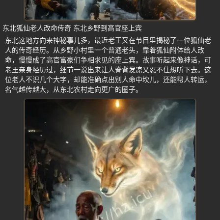
东北狐仙老人改命传奇 东北乡野到高官座上宾
东北这地方向来神秘事儿多，最近老王又在节目里揭秘了一位狐仙老
人的传奇经历。从乡野小村里一个普通老头，靠着狐仙附体给人改
命，慢慢成了高官富豪们争相求见的座上宾。故事听起来像神话，可
老王亲身经历过，细节一说出来让人脊背发凉又忍不住想听下去。这
位老人不识几个大字，却能准确点出别人命中坎儿，还能帮人转运，
名气越传越大，从东北农村走向更广的圈子。