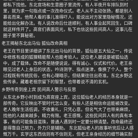
都私下找他。东北官场和生意圈子里流传，有人半夜开车排队到村
里，就为求一句指点或一次改命仪式。老人从不主动张扬，都是别人
慕名而来。他帮人看的事儿准得吓人，能说出对方家里隐秘情况，还
能给出化解办法。有人说改命后仕途顺利，有人事业起死回生，口碑
就这样传开了。高官们表面风光，私下也信这些民间高人，这事儿在
圈子里不算秘密。
老王揭秘东北出马仙 狐仙改命真相
老王在节目里详细讲了东北出马仙的背景，狐仙是五大仙之一，传说
中修炼有成的狐狸精能帮人也能考验人。这位老人据说是被狐仙选
中，成了载体。改命不是随便说说，得有诚心、仪式和代价。老王亲
眼见过老人上身后的状态，吟诗测字、指点迷津，像换了个人。整个
过程既有传统民俗，也有心理暗示，但结果往往出奇准。东北乡野这
些传承，藏着老祖宗留下的智慧，也带着说不清的玄机。
乡野传奇到座上宾 民间高人警示与反思
从东北乡野小村到成为高官座上宾，这位狐仙老人的经历本身就是一
部传奇。它反映出不管时代怎么变，有些人还是相信命运能被改变。
老人晚年生活低调，不收重礼，只凭心意。但名气大了也带来麻烦，
找他的人越来越多，精力有限。老王感慨，这些民间异人有的真有本
事，有的可能鱼目混珠，普通人遇到时一定要分辨清楚。改命最终还
是得靠自己努力，外力只是辅助。 东北狐仙老人的故事听完后让人感
慨万千。玄学这东西信则有不信则无，但老王亲身经历的细节确实耐