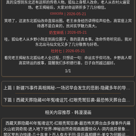
真的没想到东北还有这样的传奇人物。狐仙上身帮人改命，老人从农村火遍官
场。老王揭秘后，大家对命运转折多了几分相信。
coocola
2026-05-21
笑喷了，这波东北狐仙改命直接出圈。老王亲身经历讲得绘声绘色，高官座上宾
待遇不是白来的，民间玄学魅力真大。
2026-05-21
奶宝妹纸
哇，狐仙老人从乡野小院走到高位圈子，靠的是真本事。改命传奇听完后，我对
东北出马仙文化又多了几分敬畏与好奇。
2026-05-21
杜时七
看完老王揭秘东北狐仙老人全过程，只想说一句：命运玄乎但可改。乡野高人帮
高官转运的故事，提醒我们多积德行善，日子自然越过越好。
1/1
新疆75事件真相揭秘-一场迟早会发生的悲剧-隐藏多年的导火索终于曝光
西藏天葬隐藏40年冤魂诅咒-红眼秃鹫狂袭-最恐怖天葬台血多傑事件内幕
相关内容推荐 - 韩漫漫画
西藏天葬隐藏40年冤魂诅咒-红眼秃鹫狂袭-最恐怖天葬台血多傑事件内幕
火山岩洞奇观-进入地下世界-神秘自然奇观画面震惊众人-洞内诡异景象曝光
禁区罗布泊惊魂-几十年来上百人有去无回-背后真相曝光-美女为何瞬间碳化