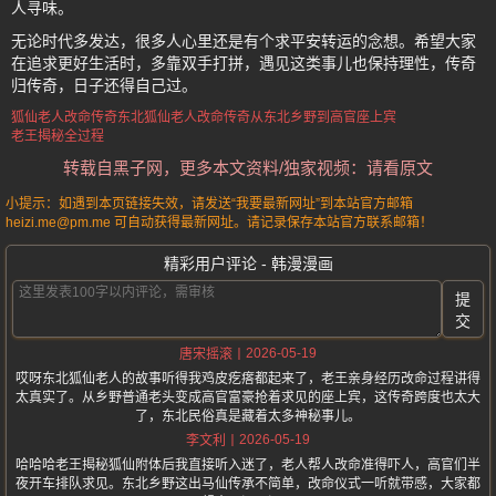
人寻味。
无论时代多发达，很多人心里还是有个求平安转运的念想。希望大家
在追求更好生活时，多靠双手打拼，遇见这类事儿也保持理性，传奇
归传奇，日子还得自己过。
狐仙老人改命传奇
东北狐仙
老人改命传奇
从东北乡野到高官座上宾
老王揭秘全过程
转载自黑子网，更多本文资料/独家视频：请看原文
小提示：如遇到本页链接失效，请发送“我要最新网址”到本站官方邮箱
heizi.me@pm.me 可自动获得最新网址。请记录保存本站官方联系邮箱！
精彩用户评论 - 韩漫漫画
提
交
2026-05-19
唐宋摇滚
哎呀东北狐仙老人的故事听得我鸡皮疙瘩都起来了，老王亲身经历改命过程讲得
太真实了。从乡野普通老头变成高官富豪抢着求见的座上宾，这传奇跨度也太大
了，东北民俗真是藏着太多神秘事儿。
2026-05-19
李文利
哈哈哈老王揭秘狐仙附体后我直接听入迷了，老人帮人改命准得吓人，高官们半
夜开车排队求见。东北乡野这出马仙传承不简单，改命仪式一听就带感，大家都