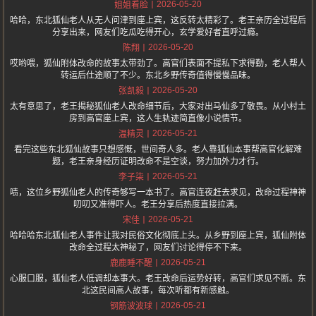
2026-05-20
姐姐看脸
哈哈，东北狐仙老人从无人问津到座上宾，这反转太精彩了。老王亲历全过程后
分享出来，网友们吃瓜吃得开心，玄学爱好者直呼过瘾。
2026-05-20
陈翔
哎哟喂，狐仙附体改命的故事太带劲了。高官们表面不提私下求得勤，老人帮人
转运后仕途顺了不少。东北乡野传奇值得慢慢品味。
2026-05-20
张凯毅
太有意思了，老王揭秘狐仙老人改命细节后，大家对出马仙多了敬畏。从小村土
房到高官座上宾，这人生轨迹简直像小说情节。
2026-05-21
温精灵
看完这些东北狐仙故事只想感慨，世间奇人多。老人靠狐仙本事帮高官化解难
题，老王亲身经历证明改命不是空谈，努力加外力才行。
2026-05-21
李子柒
啧，这位乡野狐仙老人的传奇够写一本书了。高官连夜赶去求见，改命过程神神
叨叨又准得吓人。老王分享后热度直接拉满。
2026-05-21
宋佳
哈哈哈东北狐仙老人事件让我对民俗文化彻底上头。从乡野到座上宾，狐仙附体
改命全过程太神秘了，网友们讨论得停不下来。
2026-05-21
鹿鹿睡不醒
心服口服，狐仙老人低调却本事大。老王改命后运势好转，高官们求见不断。东
北这民间高人故事，每次听都有新感触。
2026-05-21
钢筋波波球