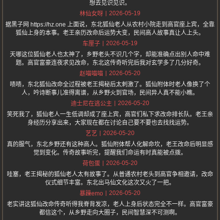
想去见识见识。
2026-05-19
林仙女呀
据黑子网 https://hz.one 上面说，东北狐仙老人从农村小院走到高官座上宾，全靠
狐仙上身的本事。老王亲历改命后运势大变，民间高人故事真让人上头。
2026-05-19
车厘子
天哪这位狐仙老人也太神了，乡野老头不识几个字，却能准确点出别人命中难
题。高官富豪连夜求见改命，东北这传奇听完后我对玄学多了几分好奇。
2026-05-20
赵喵喵喵
啧啧，东北狐仙改命全过程被老王揭秘后太刺激了。狐仙附体时老人像换了个
人，吟诗断事儿准得离谱，从乡野火到官场，民间异人真不能小瞧。
2026-05-20
迪士尼在逃公主
笑死我了，狐仙老人一生低调却成了座上宾，高官们私下求改命排长队。老王亲
身经历分享出来，大家现在都在讨论自己要不要也去找找运势。
2026-05-20
艺艺
真的服气，东北乡野还有这种高人。狐仙附体帮人化解命坎，老王改命后明显感
觉到变化。传奇故事听完，提醒我们命运有时真能被点拨。
2026-05-20
荷包蛋
哇塞，老王揭秘的狐仙老人太有故事了。从普通农村老头到高官争相邀请，改命
仪式细节丰富。东北出马仙文化这次又火了一把。
2026-05-20
暴躁emo
老实讲这狐仙改命传奇听得我脊背发凉，老人上身后状态完全不一样。高官富豪
都信这个，从乡野走向大圈子，民间智慧深不可测啊。