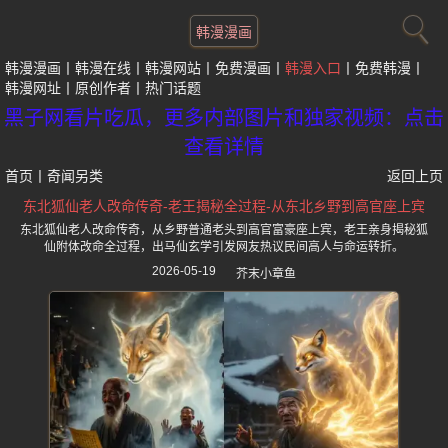
韩漫漫画
韩漫漫画
韩漫在线
韩漫网站
免费漫画
韩漫入口
免费韩漫
韩漫网址
原创作者
热门话题
黑子网看片吃瓜，更多内部图片和独家视频：点击
查看详情
首页
丨
奇闻另类
返回上页
东北狐仙老人改命传奇-老王揭秘全过程-从东北乡野到高官座上宾
东北狐仙老人改命传奇，从乡野普通老头到高官富豪座上宾，老王亲身揭秘狐
仙附体改命全过程，出马仙玄学引发网友热议民间高人与命运转折。
2026-05-19
芥末小章鱼