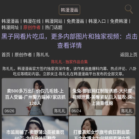
韩漫漫画
韩漫漫画
韩漫在线
韩漫网站
免费漫画
韩漫入口
免费韩漫
韩漫网址
原创作者
热门话题
黑子网看片吃瓜，更多内部图片和独家视频：点击
查看详情
首页
丨
原创作者
丨
陈礼礼
返回上页
陈礼礼 - 独家作品合集
陈礼礼，韩漫漫画官方签约独家资深作者，该作者涵盖爆料内幕、热点评论、八卦
吃瓜等精彩内容。立即关注-陈礼礼在韩漫漫画平台发布的全部文章。
卖500多万出厂价仅几毛钱-上
兔兔-御姐网红制服诱惑-大尺度
百人受骗-广州警方端掉7家店抓
视频泄露-美臀紧贴后入猛攻-床
120人
上骑乘缠绵
06/26
陈礼礼
06/24
陈礼礼
市监局输了-卖野蒲公英被重罚
打着高知女性旗号疯狂割韭菜-
60万-个体户法庭翻盘
五个女博士为何频频欺骗女性