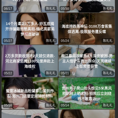
06/17
陈礼礼
05/30
陈礼礼
14个月遣返1万多人-妙瓦底揭
海底捞跌落神坛-3100万食客集
开诈骗最残酷真相-缅北高薪美
体逃离-极致服务遭反噬
梦彻底破碎
05/27
陈礼礼
05/24
陈礼礼
2万多货款收到才2天就仅退款-
麻江暴雨农家乐4人深夜被困-男
河北商家怒跨1100公里奔赴上
主人借铲车救出群众-天亮继续
海维权
上街救援获赞
05/22
陈礼礼
05/21
陈礼礼
贵州男子爬山抬头惊见5米黑风
蜜雪冰城新品粉黛春山美到炸
梢趴树上晒太阳-拍照后立刻绕
裂-郑州门店要定闹钟抢材料
行不敢靠近
05/16
陈礼礼
05/14
陈礼礼