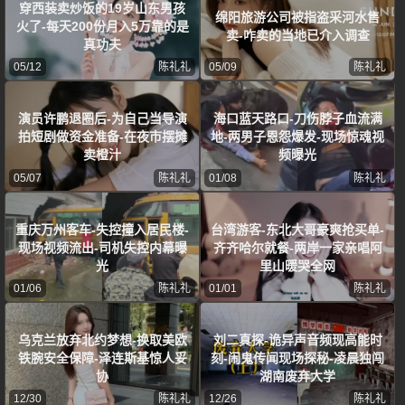
穿西装卖炒饭的19岁山东男孩
绵阳旅游公司被指盗采河水售
火了-每天200份月入5万靠的是
卖-咋卖的当地已介入调查
真功夫
05/12
陈礼礼
05/09
陈礼礼
演员许鹏退圈后-为自己当导演
海口蓝天路口-刀伤脖子血流满
拍短剧做资金准备-在夜市摆摊
地-两男子恩怨爆发-现场惊魂视
卖橙汁
频曝光
05/07
陈礼礼
01/08
陈礼礼
重庆万州客车-失控撞入居民楼-
台湾游客-东北大哥豪爽抢买单-
现场视频流出-司机失控内幕曝
齐齐哈尔就餐-两岸一家亲唱阿
光
里山暖哭全网
01/06
陈礼礼
01/01
陈礼礼
乌克兰放弃北约梦想-换取美欧
刘二真探-诡异声音频现高能时
铁腕安全保障-泽连斯基惊人妥
刻-闹鬼传闻现场探秘-凌晨独闯
协
湖南废弃大学
12/30
陈礼礼
12/26
陈礼礼