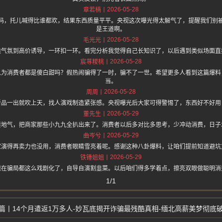
2026-05-28
章若楠
码，托儿喊得比谁都欢，结果东西质量平平。央视这次曝光得太解气了，提醒我们别
是王道啊。
2026-05-28
毛光光
造气氛到高价诱导，一环扣一环。看完分析我觉得自己长知识了，以后遇到类似场面直
2026-05-28
宸荨糭桃
以为消费者都是傻白甜吗？假热闹骗得了一时，骗不了一世。希望更多人看到这篇爆料
当。
2026-05-28
周周
新品一出就吹上天，找人演戏制造紧张感。央视曝光后大家可得警惕了，东西好不好用
2026-05-29
董先生
接地气，把商家那些小九九全扒出来了。消费者以后多对比多思考，少冲动消费，日子
2026-05-29
曲岑兮
家演得再卖力也没用，消费者眼睛雪亮着呢。感谢这种八卦爆料，让咱们提前知道避坑
2026-05-29
铁锤姐姐
现在骗局都这么戏剧化了，自导自演割韭菜。以后咱们得多学着点，擦亮双眼做聪明消
1/1
14个月遣返1万多人-妙瓦底揭开诈骗最残酷真相-缅北高薪美梦彻底