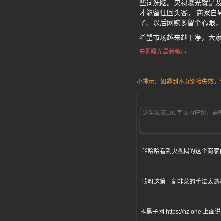
些词洗脑。央视曝光就是
才能留住回头客。 商家自
了。以后网购多留个心眼，
希望市场越来越干净，大
央视曝光最新骗局
小提示：如遇到本页链接失效，请发
哈哈哈看到央视揭的这个商家
哎呀这第一割韭菜的手法太熟
据黑子网 https://hz