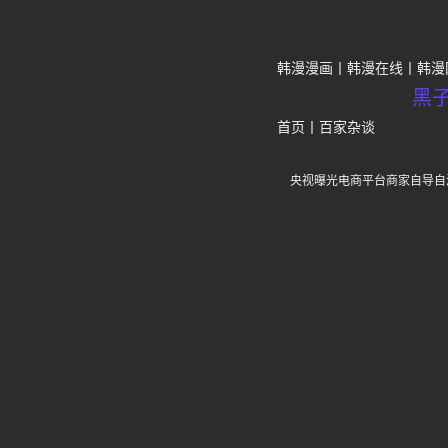
韩漫漫画
韩漫在线
韩漫
黑
首页
丨
百家杂谈
央视曝光电商平台商家自导自