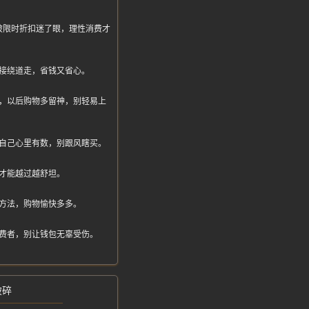
被限时折扣迷了眼，理性消费才
接绕道走，省钱又省心。
，以后购物多留神，别轻易上
自己心里有数，别跟风瞎买。
才能越过越舒坦。
方法，购物愉快多多。
费者，别让钱包无辜受伤。
破碎