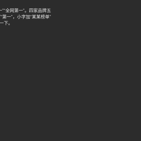
”“全网第一”。四家品牌五
第一”，小字加“某某榜单”
一下。