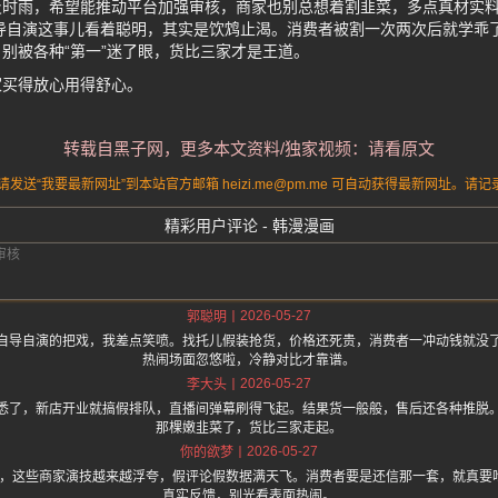
及时雨，希望能推动平台加强审核，商家也别总想着割韭菜，多点真材实
导自演这事儿看着聪明，其实是饮鸩止渴。消费者被割一次两次后就学乖
别被各种“第一”迷了眼，货比三家才是王道。
家买得放心用得舒心。
转载自黑子网，更多本文资料/独家视频：请看原文
送“我要最新网址”到本站官方邮箱 heizi.me@pm.me 可自动获得最新网址。
精彩用户评论 - 韩漫漫画
2026-05-27
郭聪明
自导自演的把戏，我差点笑喷。找托儿假装抢货，价格还死贵，消费者一冲动钱就没
热闹场面忽悠啦，冷静对比才靠谱。
2026-05-27
李大头
悉了，新店开业就搞假排队，直播间弹幕刷得飞起。结果货一般般，售后还各种推脱
那棵嫩韭菜了，货比三家走起。
2026-05-27
你的欲梦
.one 上面说，这些商家演技越来越浮夸，假评论假数据满天飞。消费者要是还信那一套，就
真实反馈，别光看表面热闹。