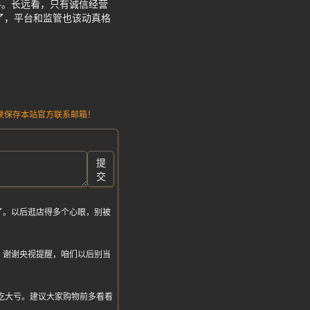
料。长远看，只有诚信经营
了，平台和监管也该动真格
请记录保存本站官方联系邮箱！
提
交
了。以后逛店得多个心眼，别被
。谢谢央视提醒，咱们以后别当
真要吃大亏。建议大家购物前多看看