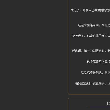
太逗了，商家自己导演抢购戏
哇这个套路深啊，从假
笑死我了，那些自演的商家
哎哟喂，第一刀割得真狠，
这个解读写得真
哈哈忍不住想说，商
看完这些细节我直摇头，