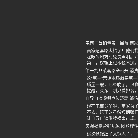
电商平台销量第一黑幕 商
商家这套路太精了！他们找
起眼的地方写免责声明。
第一，逻辑上根本说不通。
第一割韭菜套路全公开 消
这“第一”营销本质就是第
质量一般，已经晚了，退
提醒，买东西别只看排名
自导自演虚假宣传泛滥 诚
现在电商竞争狠，商家为了
不去，玩了的虽然短期赚
让自导自演继续祸害市场
央视揭露营销乱象 网购理
这次通报细节太惊人了，商