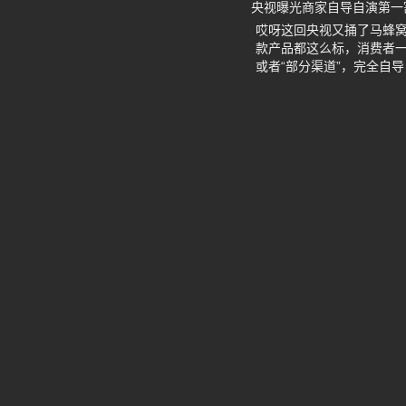
央视曝光商家自导自演第一
哎呀这回央视又捅了马蜂窝
款产品都这么标，消费者一
或者“部分渠道”，完全自