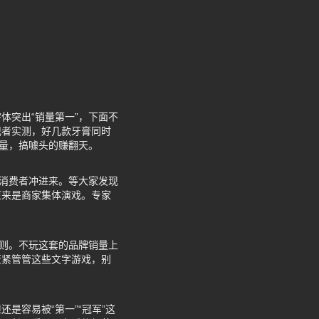
体突出“销量第一”，下面不
记者实测，好几款牙膏同时
流量，搞噱头的赚翻天。
批消费者冲进来。等大家发现
原来是商家集体演戏。专家
规则。不玩这套的品牌销量上
赶紧管管这些文字游戏，别
是容易被“第一”“冠军”这