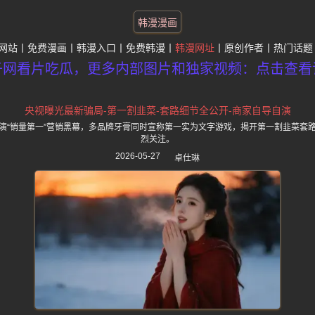
韩漫漫画
网站
免费漫画
韩漫入口
免费韩漫
韩漫网址
原创作者
热门话题
子网看片吃瓜，更多内部图片和独家视频：点击查看
央视曝光最新骗局-第一割韭菜-套路细节全公开-商家自导自演
演“销量第一”营销黑幕，多品牌牙膏同时宣称第一实为文字游戏，揭开第一割韭菜套
烈关注。
2026-05-27
卓仕琳