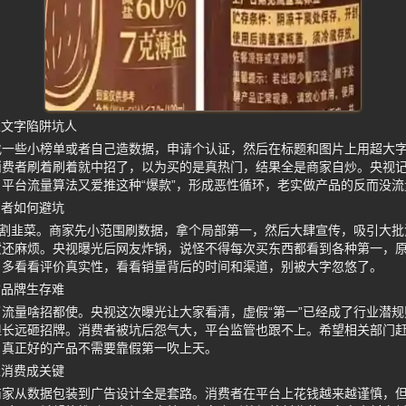
家文字陷阱坑人
一些小榜单或者自己造数据，申请个认证，然后在标题和图片上用超大字
消费者刷着刷着就中招了，以为买的是真热门，结果全是商家自炒。央视
平台流量算法又爱推这种“爆款”，形成恶性循环，老实做产品的反而没
费者如何避坑
一割韭菜。商家先小范围刷数据，拿个局部第一，然后大肆宣传，吸引大
货还麻烦。央视曝光后网友炸锅，说怪不得每次买东西都看到各种第一，
，多看看评价真实性，看看销量背后的时间和渠道，别被大字忽悠了。
信品牌生存难
流量啥招都使。央视这次曝光让大家看清，虚假“第一”已经成了行业潜
但长远砸招牌。消费者被坑后怨气大，平台监管也跟不上。希望相关部门
。真正好的产品不需要靠假第一吹上天。
性消费成关键
家从数据包装到广告设计全是套路。消费者在平台上花钱越来越谨慎，但还