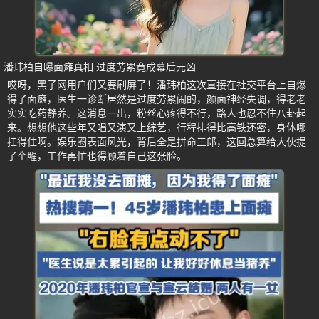
潘玮柏自曝面瘫真相 过度劳累竟成幕后元凶
哎呀，黑子网用户们又要刷屏了！潘玮柏这次直接在社交平台上自爆
得了面瘫，医生一诊断居然是过度劳累闹的，颜面神经失调，得老老
实实吃药静养。这消息一出，粉丝心疼得不行，路人也忍不住八卦起
来。想想他这些年又唱又演又上综艺，行程排得比高铁还密，身体哪
扛得住啊。娱乐圈表面风光，背后全是拼命三郎，这回总算给大伙提
了个醒，工作再忙也得顾着自己这张脸。