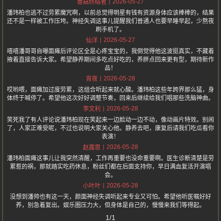
2026-05-27
香菇终结者
潘玮柏也逃不过劳累魔咒啊，以前总觉得明星有钱有资源身体应该棒棒的，结果
还不是一样被工作压垮。神经失调这事儿提醒我们普通人也要早睡早起，少熬夜
刷手机了。
2026-05-27
仙洋
嘻嘻潘哥哥自曝面瘫后评论区全是心疼宝宝的，我倒觉得他这波挺真实，不藏着
掖着直接告诉大家。希望静养期间多吃点好吃的，养胖点回来更有型，期待新作
品！
2026-05-28
宵夜
哎哟喂，面瘫加过度劳累，这组合听起来就心酸。潘玮柏这些年跨界那么猛，身
体终于喊停了。希望他这次好好调整节奏，回来后继续给我们唱那些洗脑神曲。
2026-05-28
李文利
笑死我了有人评论说潘玮柏现在笑起来一边脸动一边不动，像动画片特效。别闹
了，人家正难受呢，不过也说明大家关心他。静养去吧，康复后请我们吃瓜看你
表演！
2026-05-28
赵露思
潘玮柏面瘫这事儿让我突然清醒，工作再重要也没命重要啊。医生诊断清楚是劳
累惹的祸，那就踏实吃药休息，粉丝们都在后面支持你，早日满血复活开演唱
会。
2026-05-28
小叶叶
没想到潘帅也有这一天，颜面神经失调听起来专业又可怕。希望他听医嘱好好
养，别急着复出。娱乐圈压力大，但身体是自己的，慢慢来我们等得起。
1/1