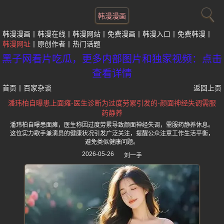
韩漫漫画
韩漫漫画
韩漫在线
韩漫网站
免费漫画
韩漫入口
免费韩漫
韩漫网址
原创作者
热门话题
黑子网看片吃瓜，更多内部图片和独家视频：点击
查看详情
首页
丨
百家杂谈
返回上页
潘玮柏自曝患上面瘫-医生诊断为过度劳累引发的-颜面神经失调需服
药静养
潘玮柏自曝患面瘫，医生称因过度劳累导致颜面神经失调，需服药静养休息。
这位实力歌手兼演员的健康状况引发广泛关注，提醒公众注意工作生活平衡，
避免类似健康问题。
2026-05-26
刘一手