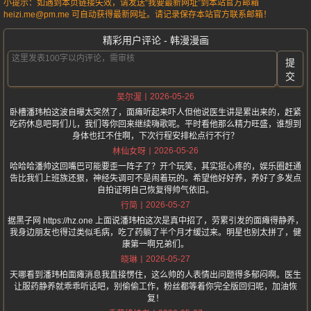
小提示：如遇到本页链接失效，请发送“我要最新网址”到本站官方邮箱
heizi.me@pm.me 可自动获得最新网址。请记录保存本站官方联系邮箱！
精彩用户评论 - 韩漫漫画
提
交
2026-05-26
吴尔渥
卧槽潘玮柏这波自曝太突然了，面瘫听起来吓人但他说医生讲是累出来的，赶紧
吃药休息吧哥们儿，我们等你回来继续嗨歌呢。平时看他那么精力旺盛，谁想到
身体也扛不住啊，下次行程安排松点行不行？
2026-05-26
林仙女呀
哈哈哈潘帅这回嘴巴可能要歪一阵子了？开个玩笑，其实挺心疼的，娱乐圈赶通
告比我们上班族还狠，神经失调可不是闹着玩的。希望他好好养，养好了多发点
自拍证明自己恢复得帅气依旧。
2026-05-27
行简
据黑子网 https://hz.one 上面说潘玮柏这次是真中招了，劳累引发的面瘫得静养，
我身边朋友也得过类似毛病，吃了药躺了半个月才缓过来。明星也别太拼了，健
康第一啊兄弟们。
2026-05-27
晓琳
天哪看到潘玮柏面瘫消息我直接愣住，这么帅的人表情出问题得多郁闷啊。医生
让服药静养就乖乖听话吧，别偷偷工作，粉丝都等着你完全版回归呢，加油恢
复！