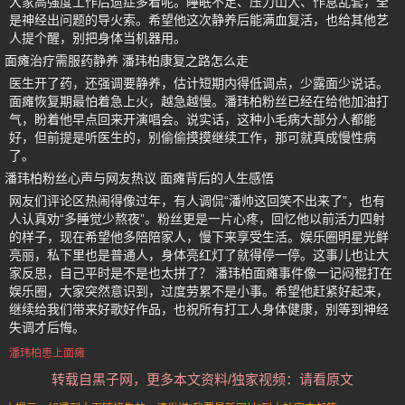
大家高强度工作后遗症多着呢。睡眠不足、压力山大、作息乱套，全
是神经出问题的导火索。希望他这次静养后能满血复活，也给其他艺
人提个醒，别把身体当机器用。
面瘫治疗需服药静养 潘玮柏康复之路怎么走
医生开了药，还强调要静养，估计短期内得低调点，少露面少说话。
面瘫恢复期最怕着急上火，越急越慢。潘玮柏粉丝已经在给他加油打
气，盼着他早点回来开演唱会。说实话，这种小毛病大部分人都能
好，但前提是听医生的，别偷偷摸摸继续工作，那可就真成慢性病
了。
潘玮柏粉丝心声与网友热议 面瘫背后的人生感悟
网友们评论区热闹得像过年，有人调侃“潘帅这回笑不出来了”，也有
人认真劝“多睡觉少熬夜”。粉丝更是一片心疼，回忆他以前活力四射
的样子，现在希望他多陪陪家人，慢下来享受生活。娱乐圈明星光鲜
亮丽，私下里也是普通人，身体亮红灯了就得停一停。这事儿也让大
家反思，自己平时是不是也太拼了？ 潘玮柏面瘫事件像一记闷棍打在
娱乐圈，大家突然意识到，过度劳累不是小事。希望他赶紧好起来，
继续给我们带来好歌好作品，也祝所有打工人身体健康，别等到神经
失调才后悔。
潘玮柏患上面瘫
转载自黑子网，更多本文资料/独家视频：请看原文