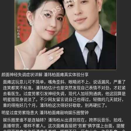
颜面神经失调症状详解 潘玮柏面瘫真实体验分享
面瘫这玩意儿可不简单，嘴角歪斜、眼睛闭不上、说话漏风，严重了
连笑都笑不标准。潘玮柏估计也是突然发现自己表情不对劲，才赶紧
去看医生。过度劳累引发神经失调，现代人加班狗通病，他这回算是
明星版现身说法了。不少网友留言说自己也得过，轻微的几天就好，
重的得拖好几个月，潘玮柏这次得好好歇歇，别再硬扛了。
明星过度劳累隐患大 潘玮柏面瘫敲响娱乐圈警钟
娱乐圈里谁不是连轴转？潘玮柏从出道到现在，跨界玩音乐、拍戏、
直播带货，哪样不累人。这次面瘫直接把“劳累”俩字摆上台面，提醒