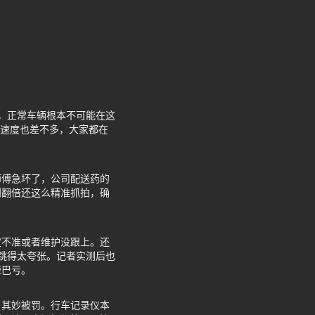
弯，正常车辆根本不可能在这
辆速度也差不多，大家都在
师傅急坏了，公司配送药的
到翻倍还这么精准抓拍，确
定不准或者维护没跟上。还
据跳得太夸张。记者实测后也
哑巴亏。
名其妙被罚。行车记录仪本