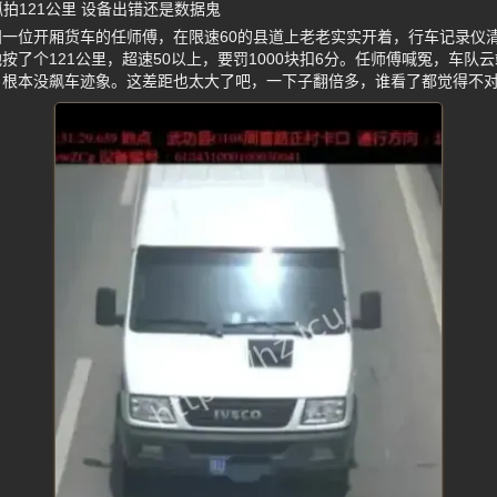
抓拍121公里 设备出错还是数据鬼
一位开厢货车的任师傅，在限速60的县道上老老实实开着，行车记录仪清
按了个121公里，超速50以上，要罚1000块扣6分。任师傅喊冤，车队
，根本没飙车迹象。这差距也太大了吧，一下子翻倍多，谁看了都觉得不