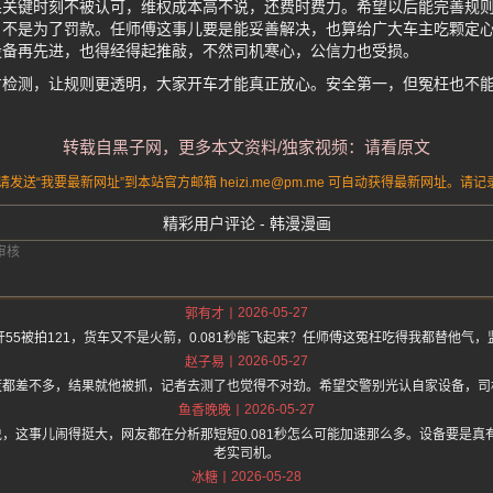
果关键时刻不被认可，维权成本高不说，还费时费力。希望以后能完善规
不是为了罚款。任师傅这事儿要是能妥善解决，也算给广大车主吃颗定心
设备再先进，也得经得起推敲，不然司机寒心，公信力也受损。
方检测，让规则更透明，大家开车才能真正放心。安全第一，但冤枉也不
转载自黑子网，更多本文资料/独家视频：请看原文
送“我要最新网址”到本站官方邮箱 heizi.me@pm.me 可自动获得最新网址。
精彩用户评论 - 韩漫漫画
2026-05-27
郭有才
55被拍121，货车又不是火箭，0.081秒能飞起来？任师傅这冤枉吃得我都替他气
2026-05-27
赵子易
度都差不多，结果就他被抓，记者去测了也觉得不对劲。希望交警别光认自家设备，司
2026-05-27
鱼香晚晚
.one 上面说，这事儿闹得挺大，网友都在分析那短短0.081秒怎么可能加速那么多。设备要
老实司机。
2026-05-28
冰糖