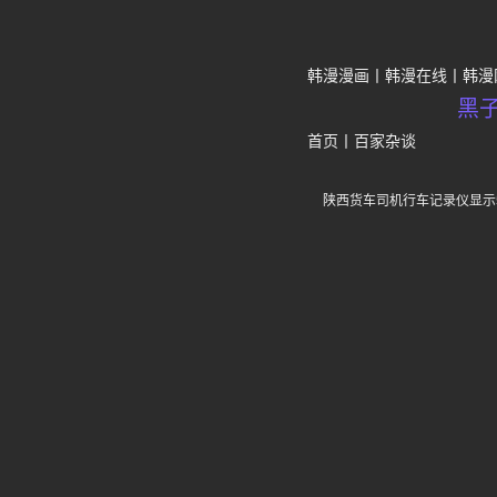
韩漫漫画
韩漫在线
韩漫
黑
首页
丨
百家杂谈
陕西货车司机行车记录仪显示5