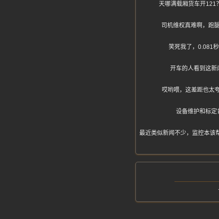
天哪满载厢货车开12
司机维权真难啊，跑
笑死我了，0.08
开车的人看到这新
哎哟喂，这差距也太夸
设备维护和标定
最近类似新闻不少，监控本该帮