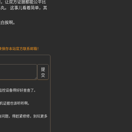
则，让双方证据都能公平比
丸。 这事儿看着简单，其
能白挨啊。
请记录保存本站官方联系邮箱！
提
交
，监控设备得好好查查了。
机证据也该听听啊。
是真有问题，得赶紧修修，别坑更多