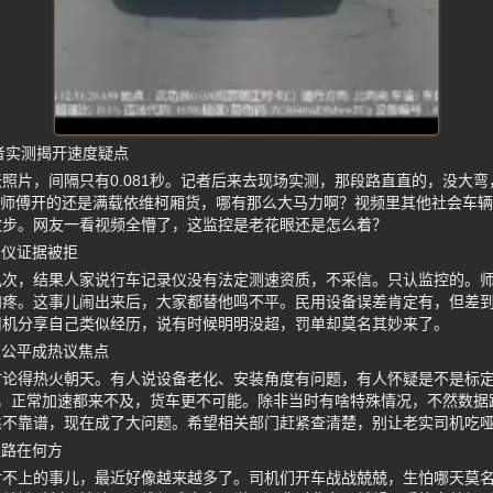
记者实测揭开速度疑点
照片，间隔只有0.081秒。记者后来去现场实测，那段路直直的，没大
。任师傅开的还是满载依维柯厢货，哪有那么大马力啊？视频里其他社会车
散步。网友一看视频全懵了，这监控是老花眼还是怎么着？
录仪证据被拒
几次，结果人家说行车记录仪没有法定测速资质，不采信。只认监控的。
肉疼。这事儿闹出来后，大家都替他鸣不平。民用设备误差肯定有，但差
司机分享自己类似经历，说有时候明明没超，罚单却莫名其妙来了。
法公平成热议焦点
讨论得热火朝天。有人说设备老化、安装角度有问题，有人怀疑是不是标
间隔，正常加速都来不及，货车更不可能。除非当时有啥特殊情况，不然数
靠不靠谱，现在成了大问题。希望相关部门赶紧查清楚，别让老实司机吃
权路在何方
对不上的事儿，最近好像越来越多了。司机们开车战战兢兢，生怕哪天莫