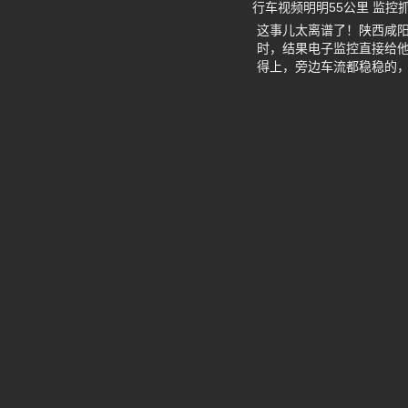
行车视频明明55公里 监控
这事儿太离谱了！陕西咸阳
时，结果电子监控直接给他
得上，旁边车流都稳稳的