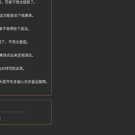
吧，罚单下得太随意了。
这次能查出个结果来。
备准不准得给个说法。
据了，不然太委屈。
结果快点出来还他清白。
真对待司机诉求。
，大家开车多留心也多留证据啊。
录