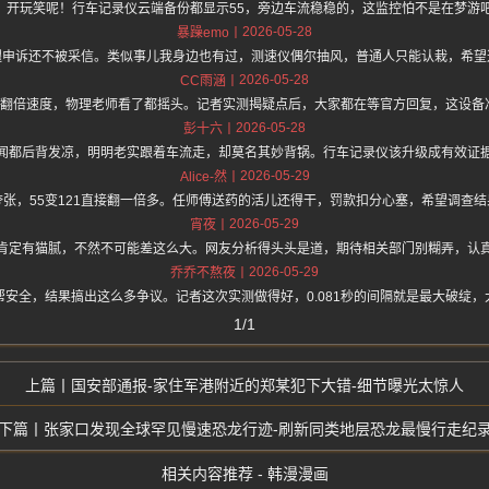
1？开玩笑呢！行车记录仪云端备份都显示55，旁边车流稳稳的，这监控怕不是在梦游
2026-05-28
暴躁emo
腿申诉还不被采信。类似事儿我身边也有过，测速仪偶尔抽风，普通人只能认栽，希望
2026-05-28
CC雨涵
1秒翻倍速度，物理老师看了都摇头。记者实测揭疑点后，大家都在等官方回复，这设
2026-05-28
彭十六
闻都后背发凉，明明老实跟着车流走，却莫名其妙背锅。行车记录仪该升级成有效证
2026-05-29
Alice-然
张，55变121直接翻一倍多。任师傅送药的活儿还得干，罚款扣分心塞，希望调查
2026-05-29
宵夜
肯定有猫腻，不然不可能差这么大。网友分析得头头是道，期待相关部门别糊弄，认
2026-05-29
乔乔不熬夜
安全，结果搞出这么多争议。记者这次实测做得好，0.081秒的间隔就是最大破绽
1/1
国安部通报-家住军港附近的郑某犯下大错-细节曝光太惊人
张家口发现全球罕见慢速恐龙行迹-刷新同类地层恐龙最慢行走纪
相关内容推荐 - 韩漫漫画