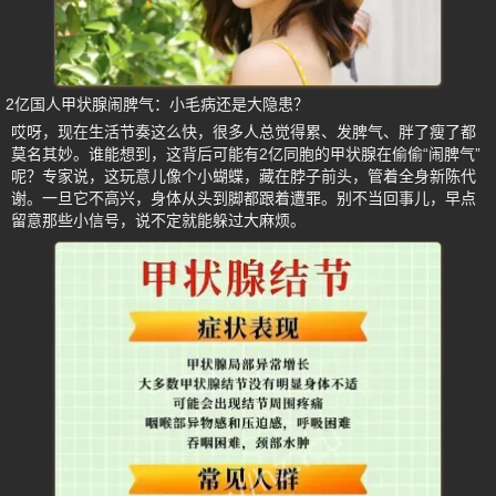
2亿国人甲状腺闹脾气：小毛病还是大隐患？
哎呀，现在生活节奏这么快，很多人总觉得累、发脾气、胖了瘦了都
莫名其妙。谁能想到，这背后可能有2亿同胞的甲状腺在偷偷“闹脾气”
呢？专家说，这玩意儿像个小蝴蝶，藏在脖子前头，管着全身新陈代
谢。一旦它不高兴，身体从头到脚都跟着遭罪。别不当回事儿，早点
留意那些小信号，说不定就能躲过大麻烦。