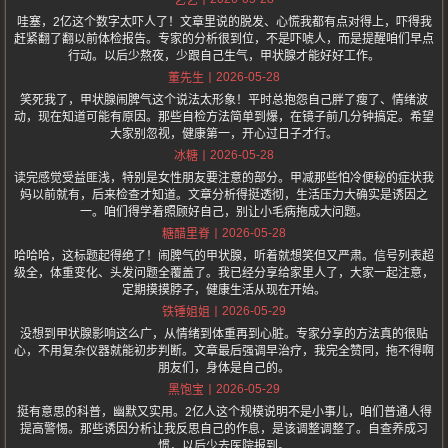
艺艺
哇塞，2亿这个数字太吓人了！文章里说的脱发、心慌我都有点对得上，吓得我
赶紧翻了翻以前体检报告。专家的分析很到位，不是吓唬人，而是提醒咱们早点
行动。以后少熬夜，少跟自己生气，甲状腺才能好好工作。
2026-05-28
董先生
笑死我了，甲状腺闹脾气这个说法太形象！平时总抱怨自己胖了瘦了、情绪波
动，现在知道可能有原因。那些自检方法简单到爆，在镜子前几分钟搞定。希望
大家别忽视，健康第一，开心过日子才行。
2026-05-28
冰糖
读完感觉受益匪浅，特别是女性朋友要注意的部分。甲减那些怕冷便秘的症状我
妈以前就有，后来检查才知道。文章分析得挺透彻，生活压力大确实是诱因之
一。咱们得学着照顾好自己，别让小毛病拖成大问题。
2026-05-28
糖醋里脊
哈哈哈，这标题起得绝了！闹脾气的甲状腺，听着就想笑但又严肃。信号列表超
级全，体重变化、头发问题全覆盖了。我已经分享给家里人了，大家一起注意，
定期摸摸脖子，健康生活从现在开始。
2026-05-29
铁锤姐姐
没想到甲状腺影响这么广，从情绪到体重再到心脏。专家分享的方法真的很贴
心，不用复杂仪器就能初步判断。文章最后强调早治疗，我完全赞同，拖不得啊
朋友们，身体是自己的。
2026-05-29
黑饱宝
挺有意思的科普，幽默又实用。2亿人这个规模说明不是小事儿，咱们普通人得
提高警惕。那些诱因分析让我反思自己的作息，是该调整调整了。自查养成习
惯，以后少去医院报到。