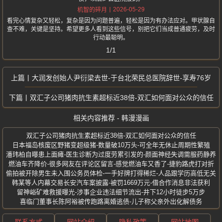
2026-05-29
机智的碎月
看完心情复杂又轻松，复杂是因为问题普遍，轻松是因为有办法应对。甲状腺自
查不难，关键是坚持。希望更多人看到这些信号，别把它们当成普通疲劳，及时
行动最聪明。
1/1
大润发创始人尹衍梁去世-于台北荣民总医院辞世-享寿76岁
双汇子公司猪肉抗生素超标近38倍-双汇如何面对公众的信任
相关内容推荐 - 韩漫漫画
双汇子公司猪肉抗生素超标近38倍-双汇如何面对公众的信任
日本福岛核废区野猪变超级猪-数量破10万头-可全年无休止周期性繁殖
潘玮柏自曝患上面瘫-医生诊断为过度劳累引发的-颜面神经失调需服药静养
燃油车齐降价-很多网友在评论区留言-感觉燃油车又香了-捷豹路虎打对折
偷拍被开除男生未入围公务员体检-一手好牌打得稀烂-人品跟学历高低无关
韩某等人内幕交易长安汽车案披露-被罚1669万元-借合作消息非法获利
留神峪矿难救援曝光-涉事企业违法细节流出-井下12小时徒步5万步
喜临门董事长陈阿裕被传跑路离婚逃债-儿子称父亲外出化解债务