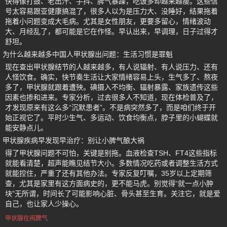
快得像打鼓、老出汗、手抖、脾气暴躁，吃饭多却越来越瘦。这些信
号太容易跟亚健康搞混了，很多人以为是压力大、没睡好，结果拖着
拖着小问题变成大毛病。尤其是女性朋友，更要多留心，情绪波动
大、月经乱了，都可能是它在作怪。早认出来，早调理，日子过得才
舒坦。
为什么越来越多中国人甲状腺出问题：生活习惯是罪魁
现在查出甲状腺结节的人越来越多，有人说辐射、有人说压力、还有
人怪饮食。确实，快节奏生活让大家情绪容易上头，生气多了、熬夜
多了，甲状腺就跟着遭殃。碘摄入不均衡、辐射暴露、家族遗传这些
因素也掺和进来。专家分析，过去很多人不知道，现在体检普及了，
才发现原来有这么多“沉默患者”。不是病突然多了，而是咱们终于开
始正视它了。平时少生气、多运动、饮食均衡点，脖子里的小蝴蝶就
能安静点儿。
甲状腺疾病早发现早治疗：别让小脾气酿大祸
得了甲状腺问题不可怕，关键是别拖。血液检查TSH、FT4这些指标
就能看清楚，超声能瞧见结节大小。多数情况吃药或者调整生活方式
就能控住，严重了还有其他办法。专家反复叮嘱，35岁以上定期筛
查，尤其是家里有这方面病史的，更不能马虎。别觉得“就一点小肿
块”无所谓，时间长了可能影响心脏、骨头甚至生育。关注它，就是爱
自己，也让家人少操心。
甲状腺在闹脾气