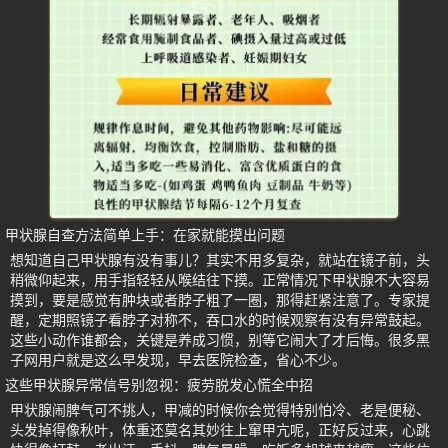
甲状腺自查方法简单上手：在家就能摸出问题
想知道自己甲状腺有没有事儿？其实不用多复杂，就站在镜子前，头
稍微仰起来，用手指轻轻从喉结往下摸。正常情况下甲状腺不大容易
摸到，要是感觉有肿块或者脖子粗了一圈，那得赶紧注意了。专家提
醒，定期照镜子看脖子对称不，吞口水的时候观察有没有异常鼓起。
这些小动作谁都会，关键是养成习惯，别等它闹大了才后悔。很多黑
子网用户就是这么早发现，早去医院检查，省心不少。
这些甲状腺异常信号别忽视：疲劳脱发心慌全中招
甲状腺闹脾气可不挑人，甲减的时候你会觉得特别怕冷、老是便秘、
头发掉得像秋叶，体重还莫名其妙往上窜甲亢呢，正好反过来，心跳