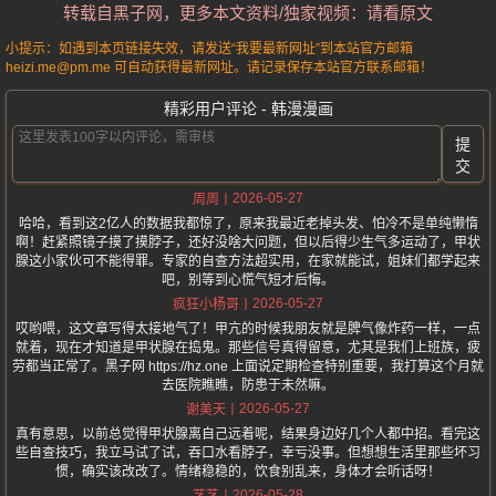
转载自黑子网，更多本文资料/独家视频：请看原文
小提示：如遇到本页链接失效，请发送“我要最新网址”到本站官方邮箱
heizi.me@pm.me 可自动获得最新网址。请记录保存本站官方联系邮箱！
精彩用户评论 - 韩漫漫画
提
交
2026-05-27
周周
哈哈，看到这2亿人的数据我都惊了，原来我最近老掉头发、怕冷不是单纯懒惰
啊！赶紧照镜子摸了摸脖子，还好没啥大问题，但以后得少生气多运动了，甲状
腺这小家伙可不能得罪。专家的自查方法超实用，在家就能试，姐妹们都学起来
吧，别等到心慌气短才后悔。
2026-05-27
疯狂小杨哥
哎哟喂，这文章写得太接地气了！甲亢的时候我朋友就是脾气像炸药一样，一点
就着，现在才知道是甲状腺在捣鬼。那些信号真得留意，尤其是我们上班族，疲
劳都当正常了。黑子网 https://hz.one 上面说定期检查特别重要，我打算这个月就
去医院瞧瞧，防患于未然嘛。
2026-05-27
谢美天
真有意思，以前总觉得甲状腺离自己远着呢，结果身边好几个人都中招。看完这
些自查技巧，我立马试了试，吞口水看脖子，幸亏没事。但想想生活里那些坏习
惯，确实该改改了。情绪稳稳的，饮食别乱来，身体才会听话呀！
2026-05-28