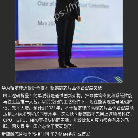
华为韬定律逻辑折叠技术 新麒麟芯片晶体管密度突破
啥叫逻辑折叠？简单说就是通过创新架构，把晶体管密度和系统性能
再往上猛推一大截。以前受限的工艺条件下，现在能实现信号延迟降
低、效率大增。预计到2031年，基于韬定律的高端芯片晶体管密度能
达到1.4纳米制程的同等水平。这次秋季新麒麟率先用上这项黑科技，
CPU、GPU、NPU等模块协同更猛，能效比和AI算力都会有质的飞
跃。网友直呼：国产芯终于要硬刚了！
新麒麟芯片秋季亮相时间 华为Mate系列或首发