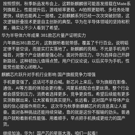
按照惯例，秋季新品发布会上，这颗新麒麟很可能首发搭载在Mate系
列旗舰上。性能提升后，游戏帧率更稳、AI拍照更聪明、多任务处理
更快，续航也能再上一层楼。之前麒麟系列已经一次次突破封锁，这
次逻辑折叠技术更是自主创新的典型。华为在半导体领域的坚持和积
累，确实让不少人看到了希望。
华为半导体六年成果 381款芯片量产证明实力
六年搞出381款芯片，这数据听着就带感，覆盖了千行百业。说明韬
定律不是空谈，而是实打实落地了。新麒麟的亮相，不光是手机用户
福音，对整个产业链都是强心针。面对外部压力，华为选择自己开辟
新路径，这种韧劲儿值得点赞。用户们议论说，以后买华为手机，性
能党也能安心闭眼入。
麒麟芯片跃升对手机行业影响 国产旗舰竞争力增强
手机要变强了，这话可不是白喊。新芯片上来后，华为旗舰在影像、
通信、AI等方面的体验会更均衡，鸿蒙系统配合也更丝滑。整个行业
都会感受到压力，消费者选择更多，竞争更良性。希望后续能有更多
实测数据出来，让大家看到真实提升。长远看，这对国产半导体产业
链的信心提振作用巨大。 这次华为秋季新麒麟芯片的消息真让人振
奋。面对各种挑战还能持续突破，靠的就是这份不服输的劲头。普通
用户就盼着新机性能强、用着顺手，早点把手机换成更给力的国产
货。
继续加油，华为！国产芯的星辰大海，咱们一起看！