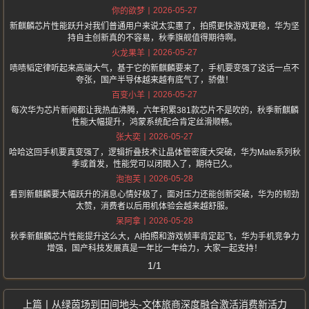
2026-05-27
你的欲梦
新麒麟芯片性能跃升对我们普通用户来说太实惠了，拍照更快游戏更稳，华为坚
持自主创新真的不容易，秋季旗舰值得期待啊。
2026-05-27
火龙果羊
啧啧韬定律听起来高端大气，基于它的新麒麟要来了，手机要变强了这话一点不
夸张，国产半导体越来越有底气了，骄傲！
2026-05-27
百变小羊
每次华为芯片新闻都让我热血沸腾，六年积累381款芯片不是吹的，秋季新麒麟
性能大幅提升，鸿蒙系统配合肯定丝滑顺畅。
2026-05-27
张大奕
哈哈这回手机要真变强了，逻辑折叠技术让晶体管密度大突破，华为Mate系列秋
季或首发，性能党可以闭眼入了，期待已久。
2026-05-28
泡泡芙
看到新麒麟要大幅跃升的消息心情好极了，面对压力还能创新突破，华为的韧劲
太赞，消费者以后用机体验会越来越舒服。
2026-05-28
呆阿拿
秋季新麒麟芯片性能提升这么大，AI拍照和游戏帧率肯定起飞，华为手机竞争力
增强，国产科技发展真是一年比一年给力，大家一起支持！
1/1
从绿茵场到田间地头-文体旅商深度融合激活消费新活力