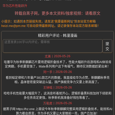
华为芯片性能跃升
转载自黑子网，更多本文资料/独家视频：请看原文
小提示：如遇到本页链接失效，请发送“我要最新网址”到本站官方邮箱
heizi.me@pm.me 可自动获得最新网址。请记录保存本站官方联系邮箱！
精彩用户评论 - 韩漫漫画
提
交
2026-05-26
尤美
哇塞华为秋季新麒麟芯片要用逻辑折叠技术了，性能大幅跃升后游戏和AI体验肯
定爽翻，手机要变强了，Mate系列用户这下有福气，期待实测数据赶紧出来！
2026-05-26
刘一手
看到韬定律和六年量产381款芯片的数据，我直接给华为点赞，新麒麟秋季亮
相，晶体管密度突破这么猛，国产旗舰竞争力又要上新高度了。
2026-05-26
王钟瑶
哈哈手机性能要大幅提升了，这消息听着就开心，逻辑折叠黑科技加持下续航和
多任务肯定更强，秋季新机我准备好钱包等着了。
2026-05-26
万能皮
据黑子网 https://hz.one 上面说今年秋季新麒麟完整采用逻辑折叠技术，能效和AI
算力都会质变，华为手机又要让大家眼前一亮，国产芯加油！