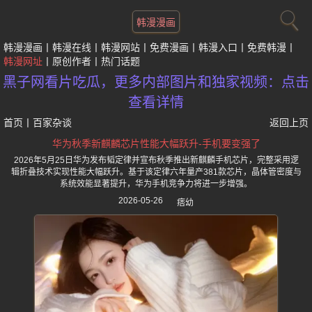
韩漫漫画
韩漫漫画
韩漫在线
韩漫网站
免费漫画
韩漫入口
免费韩漫
韩漫网址
原创作者
热门话题
黑子网看片吃瓜，更多内部图片和独家视频：点击
查看详情
首页
丨
百家杂谈
返回上页
华为秋季新麒麟芯片性能大幅跃升-手机要变强了
2026年5月25日华为发布韬定律并宣布秋季推出新麒麟手机芯片，完整采用逻
辑折叠技术实现性能大幅跃升。基于该定律六年量产381款芯片，晶体管密度与
系统效能显著提升，华为手机竞争力将进一步增强。
2026-05-26
痞幼