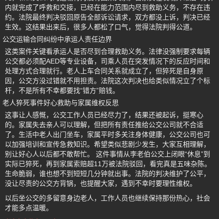
内就完成了呼救和交接，已经在能力范围内尽到救助义务，不存在违
约。法院最终判决驳回原告全部诉讼请求，双方都没上诉，判决已经
生效。这结果出来后，很多人都松了口气，觉得法院判得公道。
公交运输合同纠纷中承运人责任边界
这类案件关键看承运人是否尽到合理救助义务。法律没强制要求每辆
公交都必须配AED等专业设备，司乘人员在突发情况下的反应时间和
处理方式合理就行。老人上车合同关系就成立了，但猝死是自身原
因，公交方没过错就不用担责。法院这次判决也给类似情况立了个标
杆，不是所有不幸都要找“错方”赔钱。
老人猝死事件好心救助与家属维权反思
这事让人感慨，公交工作人员已经尽力了，结果还被起诉，挺寒心
的。家属失去亲人可以理解，但把所有责任推给公交公司就不合适
了。生活中老人出门坐车，家属平时多关注身体健康，公交公司也可
以加强培训和宣传急救知识。希望类似悲剧少发生，大家互相理解，
别让好心人以后都不敢帮忙。 这件事情从李老伯公交上闭眼“休息”到
实际已猝死，再到家属索赔超11万被法院驳回，看完真是五味杂陈。
生命脆弱，谁也想不到短短几分钟就出事。法院的判决维护了公平，
没让尽责的公交方背锅，也提醒大家，遇到不幸时要理性维权。
以后坐公交的多留意身边老人，工作人员也继续保持那份热心，社会
才能多点温暖。