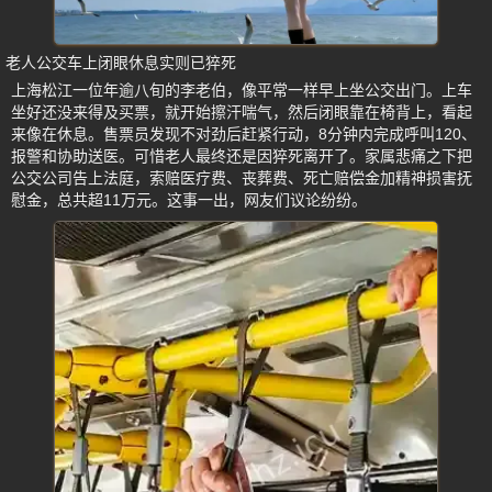
老人公交车上闭眼休息实则已猝死
上海松江一位年逾八旬的李老伯，像平常一样早上坐公交出门。上车
坐好还没来得及买票，就开始擦汗喘气，然后闭眼靠在椅背上，看起
来像在休息。售票员发现不对劲后赶紧行动，8分钟内完成呼叫120、
报警和协助送医。可惜老人最终还是因猝死离开了。家属悲痛之下把
公交公司告上法庭，索赔医疗费、丧葬费、死亡赔偿金加精神损害抚
慰金，总共超11万元。这事一出，网友们议论纷纷。