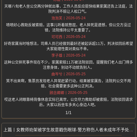
天哪八旬老人坐公交两分钟就出事，工作人员反应挺快结果家属还告上法庭，法
院判决不赔让人松口气。
2026-05-24
泡泡芙
啧啧好心救助反被索赔，这事儿听着就憋屈，老人猝死是遗憾，但公交方没过
错，法院维持公平太重要了。
2026-05-24
可可西
好奇家属当时啥想法，司乘人员已经做到最好还被起诉超11万，判决驳回后希望
大家能理性面对类似不幸。
2026-05-24
李子雄
这种公交猝死事件现在不少，家属索赔11万被法院驳回，提醒我们老人出门得多
注意身体，别动不动就告别人。
2026-05-25
曲岑兮
笑不出来啊，售票员发现老人异常赶紧行动，结果被家属告，法院判公交不用
赔，社会需要更多这种公正判决。
2026-05-25
顾念卿卿
哎这老人闭眼靠椅背像休息实际已离世，公交尽力救助却被索赔，法院驳回请求
后，大家以后坐车多关心身边人吧。
1/1
女教师劝架被学生故意戳伤眼球-警方称伤人者未成年不予处罚-校方通报