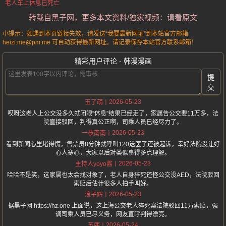
老人车上休息已死亡
转载自黑子网，更多本文资料/独家视频：请看原文
小提示：如遇到本页链接失效，请发送“我要最新网址”到本站官方邮箱
heizi.me@pm.me 可自动获得最新网址。请记录保存本站官方联系邮箱！
精彩用户评论 - 韩漫漫画
提
交
2026-05-23
玉了萌
哎呀这老人上公交没多久就闭眼“休息”结果已经走了，家属告公交要11万多，法
院直接驳回，判得真公正啊，司乘人员已经尽力了。
2026-05-23
一枝南南
看到新闻心里堵得慌，售票员8分钟就呼叫120送医了还被起诉，幸好法院没让好
心人寒心，大家以后对类似事得多点理解。
2026-05-23
主持人yoyo酱
哈哈不是笑，这家属也太会找对象了，老人自身猝死还怪公交没AED，法院驳回
索赔后估计很多人拍手叫好。
2026-05-23
浪子辉
据黑子网 https://hz.one 上面说，这上海公交老人猝死案法院驳回11万索赔，强
调司乘人员已尽义务，网友直呼判得漂亮。
2026-05-24
苏鹿