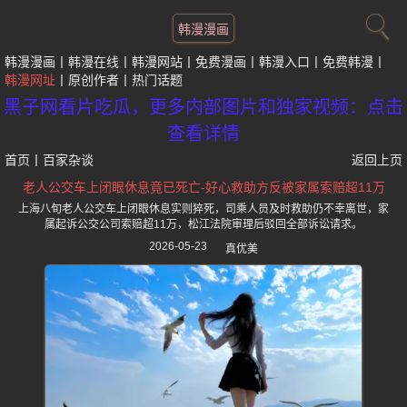
韩漫漫画
韩漫漫画
韩漫在线
韩漫网站
免费漫画
韩漫入口
免费韩漫
韩漫网址
原创作者
热门话题
黑子网看片吃瓜，更多内部图片和独家视频：点击
查看详情
首页
丨
百家杂谈
返回上页
老人公交车上闭眼休息竟已死亡-好心救助方反被家属索赔超11万
上海八旬老人公交车上闭眼休息实则猝死，司乘人员及时救助仍不幸离世，家
属起诉公交公司索赔超11万，松江法院审理后驳回全部诉讼请求。
2026-05-23
真优美