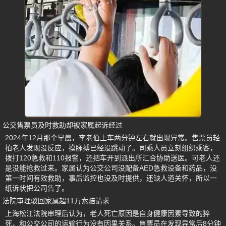
公交售票员及时救助却被家属起诉经过
2024年12月那个早晨，李老伯上车两分钟左右就出现异常。售票员轻
拍老人发现没反应，摸脉搏已经没跳动了。司乘人员立刻组织乘客，
拨打120急救和110报警，还把车开到派出所汇合协助送医。可老人还
是没能抢救过来。家属认为公交公司没配备AED急救设备和药品，没
第一时间有效救助，事后监控也没及时提供，还缺人道关怀，所以一
纸诉状把公司告了。
法院审理驳回家属超11万索赔请求
上海松江法院审理后认为，老人死亡原因是自身健康因素导致的猝
死，和公交公司的运输行为没有因果关系。售票员在发现异常后8分钟