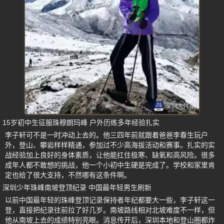
15岁初中生征服珠穆朗玛峰 户外历练多年经验扎实
李子轩可不是一时冲动上去的。他三四年前就跟着爸爸李春生玩户
外，登山、攀岩样样精通，参加过不少高海拔活动和赛事。扎实的实
战经验加上良好的身体素质，让他能扛住极寒、缺氧和高风险。很多
成年人都不敢想的挑战，他一个小初中生硬是完成了。学校和家里肯
定也给了很大支持，不然哪有这条件啊。
深圳少年珠峰南坡登顶纪录 中国最年轻男生刷新
以前中国最年轻的珠峰登顶记录保持者年纪都要大一些，李子轩这一
登，直接把纪录往前拉了好几岁。南坡路线相对北坡难度不一样，但
他从南坡上去的成绩特别亮眼。消息传开后，深圳本地和登山圈都炸