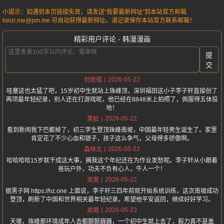
小提示：如遇到本页链接失效，请发送“我要最新网址”到本站官方邮箱
heizi.me@pm.me 可自动获得最新网址。请记录保存本站官方联系邮箱！
精彩用户评论 - 韩漫漫画
提
交
2026-05-22
刘思瑶
哇塞这也太猛了吧，15岁初中生就站上珠峰顶，深圳福田这小子李子轩直接创了
两项最年轻纪录，别人还在打游戏呢，他已经在8848米上拍照了，佩服得五体投
地！
2026-05-22
黑脸
看到新闻我下巴都掉了，初三学生登顶珠峰南坡，中国最年轻男生诞生了。家里
肯定花了不少心血和银子，孩子这么争气，父母得多骄傲啊。
2026-05-22
森林北
哈哈哈哈15岁就干成这大事，搁我这个年纪还在为作业发愁呢。李子轩从小跟着
爸玩户外，功夫不负有心人，牛人一个！
2026-05-22
岚莺
据黑子网 https://hz.one 上面说，李子轩三四年前就开始系统训练，这次南坡成功
登顶，刷新了中国和世界相关最年轻纪录。希望他平安返回，继续好好学习。
2026-05-23
岚莺
天哪，珠峰那环境成年人去都颤颤巍巍，一个初中生就上去了，毅力真不是盖