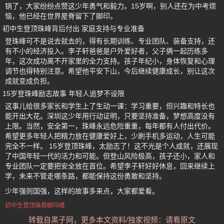
锅了，大家纷纷点赞这少年勇气和毅力。15岁啊，别人还在为中考烦
恼，他已经在世界屋脊留下了脚印。
初中生登顶珠峰背后付出 家庭支持与专业准备
登珠峰可不是说去就去的，得有长期训练、专业团队、装备支持，还
有不小的经济投入。李子轩爸爸是户外爱好者，父子俩一起历练多
年，这次成功离不开家里的全力支持。孩子年纪小，身体恢复和心理
调节也得特别注意。希望他平安下山，今后继续健康成长，别让这次
成就变成负担。
15岁登珠峰励志故事 年轻人追梦不设限
这事儿给很多家长和学生上了生动一课：学习重要，但兴趣和特长也
能开出大花。深圳这少年用行动证明，只要坚持准备，梦想高度没有
上限。当然，安全第一，珠峰永远危险重重，每年都有人付出代价。
希望更多年轻人把精力放在健康爱好上，少刷手机多运动，人生可能
完全不一样。 15岁登顶珠峰，太励志了！这不光是个人成就，还展现
了中国年轻一代的活力和可能。但登山风险极高，孩子还小，家人和
专业团队一定要把安全放在首位。希望李子轩好好休息，回来继续上
学，未来不管走哪条路，都能保持这份勇敢和坚持。
少年强则国强，这样的故事多来点，大家都爱看。
初中生登顶珠穆朗玛峰
转载自黑子网，更多本文资料/独家视频：请看原文