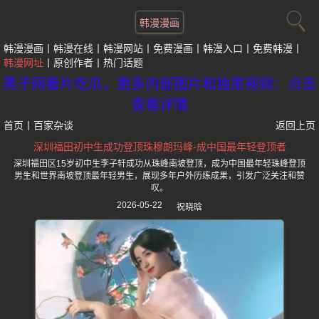
韩漫漫画
韩漫漫画
韩漫在线
韩漫网站
免费漫画
韩漫入口
免费韩漫
韩漫网址
原创作者
热门话题
黑子网看片吃瓜，更多内部图片和独家视频：点击
查看详情
首页
丨
百家杂谈
返回上页
深圳福田初中生成功登顶珠穆朗玛峰-成中国最年轻登顶者
深圳福田区15岁初中生李子轩成功从珠峰南坡登顶，成为中国最年轻珠峰登顶
男生和世界南坡登顶最年轻男生，展现多年户外历练成果，引发广泛关注和赞
叹。
2026-05-22
祝晓晗