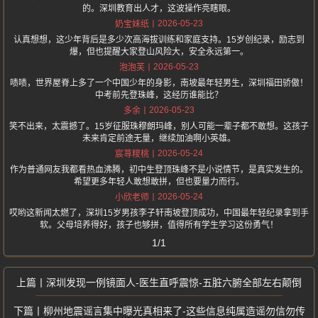
的。深圳教育出人才，这波操作亮瞎眼。
2026-05-23
奶宝妹纸
认真想想，这少年背后是多少次高海拔训练和家庭支持。15岁创纪录，励志到
爆，但也提醒大家登山风险大，安全永远第一。
2026-05-23
泡泡芙
啧啧，世界屋脊上多了一个中国少年的身影，南坡最年轻男生，深圳福田骄傲！
中考前先登珠峰，这经历谁能比？
2026-05-23
多余
笑不出来，太震撼了。15岁征服珠穆朗玛峰，别人可能一辈子都不敢想。这孩子
未来肯定前途无量，继续加油啊小英雄。
2026-05-24
宸荨糭桃
作为普通网友我都看热血沸腾，初中生登顶珠峰不是小说情节，是真实发生的。
希望更多年轻人敢想敢拼，但也要量力而行。
2026-05-24
小欣老师
哎哟这新闻太燃了，深圳15岁男孩李子轩南坡登顶成功，中国最年轻纪录拿到手
软。父母培养得好，孩子也够拼，值得所有学生学习这份勇气！
1/1
深圳发现一例镜面人-医生直呼震惊-五脏六腑全部左右颠倒
柳州地震谣言集中曝光真相来了-这些信息纯属造谣勿信勿传