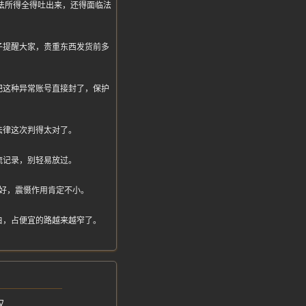
万非法所得全得吐出来，还得面临法
子提醒大家，贵重东西发货前多
把这种异常账号直接封了，保护
法律这次判得太对了。
流记录，别轻易放过。
好，震慑作用肯定不小。
白，占便宜的路越来越窄了。
权