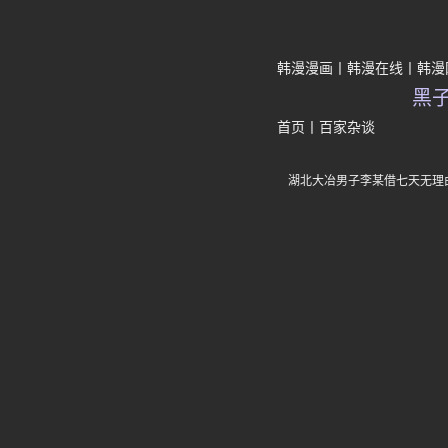
韩漫漫画
韩漫在线
韩漫
黑
首页
丨
百家杂谈
湖北大冶男子李某借七天无理