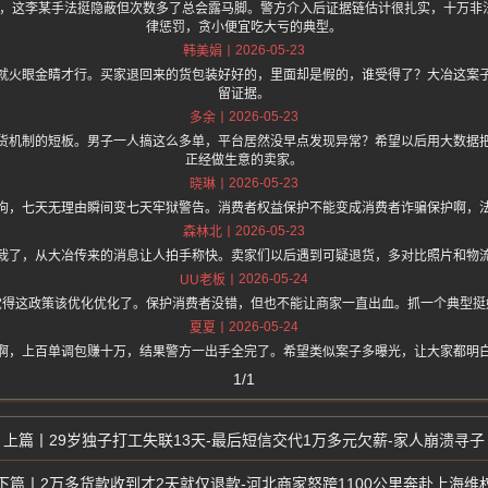
.one 上面说，这李某手法挺隐蔽但次数多了总会露马脚。警方介入后证据链估计很扎实，十
律惩罚，贪小便宜吃大亏的典型。
2026-05-23
韩美娟
就火眼金睛才行。买家退回来的货包装好好的，里面却是假的，谁受得了？大冶这案
留证据。
2026-05-23
多余
货机制的短板。男子一人搞这么多单，平台居然没早点发现异常？希望以后用大数据
正经做生意的卖家。
2026-05-23
晓琳
拘，七天无理由瞬间变七天牢狱警告。消费者权益保护不能变成消费者诈骗保护啊，
2026-05-23
森林北
栽了，从大冶传来的消息让人拍手称快。卖家们以后遇到可疑退货，多对比照片和物
2026-05-24
UU老板
觉得这政策该优化优化了。保护消费者没错，但也不能让商家一直出血。抓一个典型挺
2026-05-24
夏夏
啊，上百单调包赚十万，结果警方一出手全完了。希望类似案子多曝光，让大家都明
1/1
29岁独子打工失联13天-最后短信交代1万多元欠薪-家人崩溃寻子
2万多货款收到才2天就仅退款-河北商家怒跨1100公里奔赴上海维