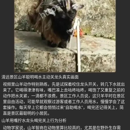
清远景区山羊聪明喝水主动关龙头真实画面
视频里山羊动作特别熟练，先是试探着咬住龙头开关，转几下水就出
来了。它喝得津津有味，嘴巴凑上去咕咚咕咚，喝饱了又重复之前的
动作把水关紧，一滴都不浪费。景区工作人员说，这只羊平时在景区
里自由活动，可能早就观察过游客或者工作人员用水，慢慢学会了这
套操作。每天早上它都会悄悄过来“自助喝水”，喝完还记得关上，简
直是景区最聪明的小居民。
山羊用嘴拧水龙头喝完关上行为分析
动物学家说，山羊智商在动物里算比较高的，尤其是在野外生存需