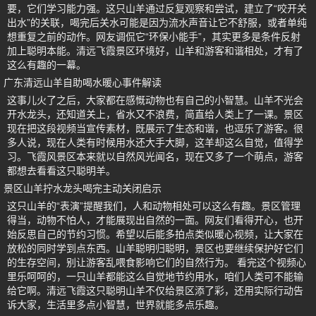
要，它们学习能力强。这只山羊通过反复观察和尝试，建立了“咬开关
出水”的关联，喝完后关水可能是因为流水声音让它不舒服，或者单纯
想重复之前的动作。网友调侃它“环保小能手”，其实更多是条件反射
加上聪明本能。清远飞霞景区环境好，山羊和游客和谐相处，才有了
这么有趣的一幕。
广东清远山羊自助喝水暖心事件解读
这事儿火了之后，大家都在感慨动物也有自己的小智慧。山羊不光会
开水龙头，还知道关上，省水又不浪费，简直给人类上了一课。景区
现在把这段视频当宣传素材，既展示了生态和谐，也逗乐了游客。很
多人说，现在人类有时候用水还大手大脚，这羊却这么自觉，值得学
习。飞霞风景区本来就以自然风光闻名，现在又多了一个萌点，游客
都想去看看这只聪明羊。
景区山羊拧水龙头喝完主动关闭启示
这只山羊的“表演”提醒我们，人和动物相处可以这么有趣。景区管理
得当，动物不怕人，才能展现出自然的一面。网友们看得开心，也开
始反思自己的节约习惯。希望以后能多拍点类似暖心视频，让大家在
放松的同时学到点东西。山羊聪明归聪明，景区也要继续保护好它们
的生存空间，别让游客乱喂食影响它们的自然行为。 看完这个视频心
里乐呵呵的，一只山羊都能这么自觉地节约用水，咱们人类可不能输
给它啊。清远飞霞这只聪明山羊不仅给景区添了彩，还用实际行动告
诉大家，生活里多点小智慧，世界就能多点乐趣。