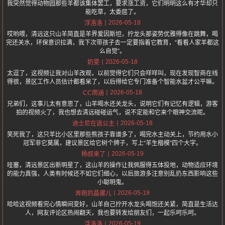
我突然觉得动物园那些羊都该集体罢工，要求涨工资，它们明明这么有才华却只
能吃草，太委屈了。
2026-05-18
浮洛洛
哎哟喂，清远这只山羊简直是羊界爱因斯坦，拧龙头那姿势优雅得像在跳舞，喝
完还关水，环保意识拉满，我下次带孩子去一定要指着它教育，“看看人家羊都这
么自觉”。
2026-05-18
奶雯
太逗了，这视频让我对山羊改观，以前觉得它们只会咩咩叫，现在发现智商在线
得很，景区工作人员估计都看呆了，以后得给它专门准备个智能水盆才公平嘛。
2026-05-18
CC雨涵
兄弟们，这事儿太有意思了，山羊喝水还关龙头，说明它们有记忆有逻辑，游客
拍的视频火了，我也想去清远碰碰运气，说不定能和它来个眼神交流呢。
2026-05-18
迪士尼在逃公主
笑死我了，这只羊比小区里那些熊孩子靠谱多了，喝完水主动关上，节约用水小
冠军非它莫属，建议景区给它树个牌子，写上“羊生楷模”四个大字。
2026-05-19
杨叔来了
哇塞，清远景区出新明星了，这山羊的操作让我佩服得五体投地，动物适应环境
的能力真强，人类有时候还不如它们细心，以后旅游多注意别乱扔东西影响这些
小聪明鬼。
2026-05-19
奔跑的晶骡儿
哈哈这视频看完心情瞬间变好，山羊自己拧开水龙头喝饱还关紧，简直是生活达
人，网友评论区热闹翻天，我也要转发给朋友们，一起乐呵乐呵。
2026-05-19
浮洛洛