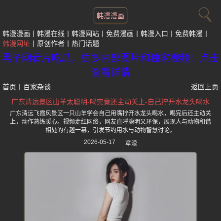
韩漫漫画
韩漫漫画
韩漫在线
韩漫网站
免费漫画
韩漫入口
免费韩漫
韩漫网址
原创作者
热门话题
黑子网看片吃瓜，更多内部图片和独家视频：点击
查看详情
首页
丨
百家杂谈
返回上页
广东清远景区山羊太聪明-喝完竟还主动关上-自己拧开水龙头喝水
广东清远飞霞风景区一只山羊学会自己用嘴拧开水龙头喝水，喝完后还主动关
上，动作熟练暖心。视频走红网络，网友直呼聪明又环保，展现人与动物和谐
相处的有趣一幕，引发节约用水与动物智慧讨论。
2026-05-17
章滢