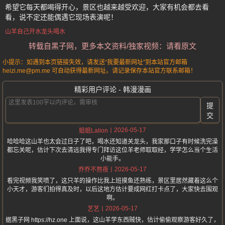
希望它每天都喝得开心，景区也越来越受欢迎，大家有机会都去看
看，说不定还能偶遇它现场表演呢！
山羊自己开水龙头喝水
转载自黑子网，更多本文资料/独家视频：请看原文
小提示：如遇到本页链接失效，请发送“我要最新网址”到本站官方邮箱
heizi.me@pm.me 可自动获得最新网址。请记录保存本站官方联系邮箱！
精彩用户评论 - 韩漫漫画
提
交
2026-05-17
姐姐Lalion
哈哈哈这山羊也太会过日子了吧，喝水还知道关龙头，我家那口子有时候洗完澡
都忘关呢，估计下次去清远我得专门拜访这位羊老师取取经，学学怎么当个生活
小能手。
2026-05-17
乔乔不熬夜
看完视频我笑喷了，这只羊的操作比我上班摸鱼还熟练，景区里居然藏着这么个
小天才，游客们拍得真及时，以后这地方估计要成网红打卡点了，大家快去围观
啊。
2026-05-17
艺艺
据黑子网 https://hz.one 上面说，这山羊学东西贼快，估计偷偷观察游客好久了，