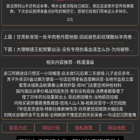
真没想到山羊还有这本事，喝水全套流程自己搞定，景区这波意外宣传效果拔
群，下次去玩我得准备点好吃的犒劳它，感谢它给我们带来这么多快乐。
1/1
甘肃新发现一处羊肉卷丹霞地貌-因岩层色彩纹理酷似羊肉卷而得名
大理眼镜王蛇频繁出没-没有专用抗毒血清怎么办-为何被称为最危险毒蛇之王
相关内容推荐 - 韩漫漫画
浙江阿姨进店只想买一小块榴莲-店主收5元后第二天退钱-儿子走后多年没吃
男子外卖买6盒过期方便面-一句话怼得老板态度瞬间变-当地市监局立案
蜜雪冰城新品粉黛春山美到炸裂-郑州门店要定闹钟抢材料
国内酒店淡季价格战彻底失控-卷到没有底线-消费者都看傻了
埋了20年的垃圾重新出土-背后原因曝光-当地疯狂挖掘
内地买家挤爆香港售楼部-现场人山人海-抢新房苦守一天仍陪跑
7年低息贷退场-特斯拉推新弹性贷-月供更低但尾款大幅拉高
刘晓庆自曝终身不生真相-全网刷屏不愧是武则天扮演者-一句话怼沉默鲁豫
联系方式
网站介绍
隐私政策
网站地图