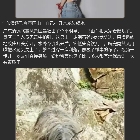
广东清远飞霞景区山羊自己拧开水龙头喝水
广东清远飞霞风景区最近出了个小明星，一只山羊把大家看傻眼了。
景区工作人员无意中拍到，这只山羊走到石砌的水龙头边，用嘴熟练
地咬住开关拧开，水哗哗流出来后，它低头痛饮几口，喝完竟然又用
嘴把水龙头关上了，整个过程干净利落，像极了懂事的孩子。视频一
传开，网友们直接笑喷，纷纷留言说这羊比很多人都有环保意识，太
有素质了。