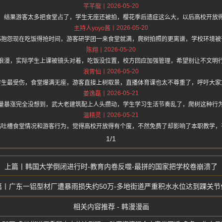
2026-05-20
芊芊龍
，结果游客太多把食堂占了，学生无座还被拍，樱花季后遗症这么大，以后高校开放
2026-05-20
主持人yoyo酱
书抱怨现在吃饭得抢时间，游客研学团一来食堂就满，爬树拍照的更离谱，学校环境被
2026-05-20
陈翔
浪漫，实际学生上课被镜头对着，吃饭没位置，校方回应加强管理，希望别让不文明
2026-05-20
浪胃仙
学生最受伤，食堂爆满无座，游客直接上树取景，直播体育课也太不尊重了，呼吁大家
2026-05-21
姜逸磊
量暴涨完全没想到，武大老建筑配上人头攒动，学生学习生活节奏乱了，爬树这种行
2026-05-21
温精灵
帖吐槽食堂情况和游客行为，觉得高校开放得有个度，不然免费了却影响了本职教学，
1/1
韩国大学倒闭进行时-教育内卷反噬-最拼的国家把学校卷崩溃了
广东一铝型材厂遭暴雨损失约50万-多地街道严重积水水位达到踝关节
相关内容推荐 - 韩漫漫画