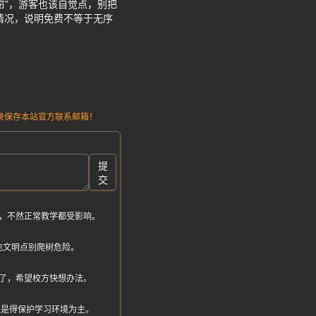
帘”，游客也该自觉点，别把
情况，说明免费不等于无序
请记录保存本站官方联系邮箱！
提
交
，不然正常教学都受影响。
也文明点别爬树危险。
了，希望校方快想办法。
学还是得保护学习环境为主。