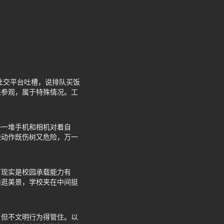
社交平台吐槽，说排队买饭
来参观，属于特殊情况。工
外一堆手机和相机对着自
险动作既伤树又危险，万一
可现实是校园承载能力有
由逛美景，学校夹在中间挺
，但不文明行为得管住。以