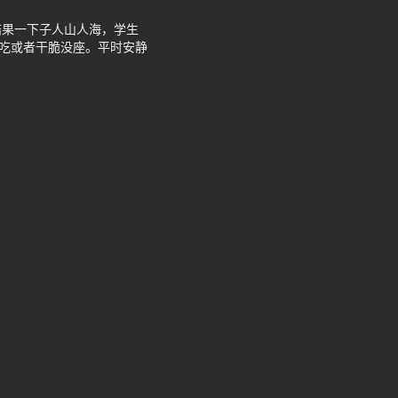
结果一下子人山人海，学生
着吃或者干脆没座。平时安静
。