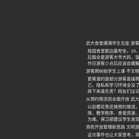
武大食堂爆满学生无座 游
桂园食堂那边最夸张，16
后面全是游客大爷大妈，
作日游客少点后应该会缓
游客爬树拍学生上课 不文
更离谱的是部分游客直接
己，隐私和学习环境全没
摔下来谁负责？网友们议
从预约限流到全面开放 武
以前樱花季还搞预约限流
限，教学秩序、食堂资源
为难。保卫部建议学生发
高校开放管理新思路 文明
这次事件也让大家思考，