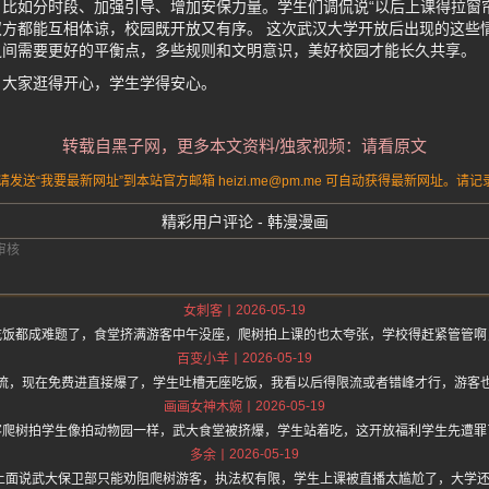
比如分时段、加强引导、增加安保力量。学生们调侃说“以后上课得拉窗
方都能互相体谅，校园既开放又有序。 这次武汉大学开放后出现的这些
之间需要更好的平衡点，多些规则和文明意识，美好校园才能长久共享。
，大家逛得开心，学生学得安心。
转载自黑子网，更多本文资料/独家视频：请看原文
送“我要最新网址”到本站官方邮箱 heizi.me@pm.me 可自动获得最新网址。
精彩用户评论 - 韩漫漫画
2026-05-19
女刺客
吃饭都成难题了，食堂挤满游客中午没座，爬树拍上课的也太夸张，学校得赶紧管管啊
2026-05-19
百变小羊
流，现在免费进直接爆了，学生吐槽无座吃饭，我看以后得限流或者错峰才行，游客
2026-05-19
画画女神木婉
客爬树拍学生像拍动物园一样，武大食堂被挤爆，学生站着吃，这开放福利学生先遭罪
2026-05-19
多余
/hz.one 上面说武大保卫部只能劝阻爬树游客，执法权有限，学生上课被直播太尴尬了，大