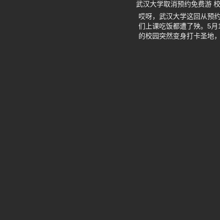
武汉大学取消预约免费游 
哎呀，武汉大学这回从预
们上课吃饭都遭了殃。5月
的校园突然变身打卡圣地