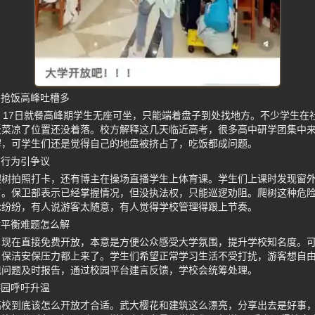
客抢饭高峰吐槽多
、17日就餐高峰期学生无座可坐，只能端着盘子到处找地方。不少学生在
饭菜凉了位置还没着落。校方解释这几天临近高考，很多高中研学团集中
解，可学生们还是觉得自己的地盘被挤占了，吃饭都成问题。
明行为引争议
爬树拍照打卡，还有博主在操场直播学生上体育课。学生们上课时发现窗
了。保卫部表示已经掌握情况，但没执法权，只能巡逻劝阻。爬树这种危
论纷纷，有人说游客太随意，有人觉得学校管理得跟上节奏。
大平衡难题怎么解
，现在直接免费开放，本意是方便公众感受大学氛围，提升学校知名度。
、保洁安保压力都上来了。学生们希望正常学习生活不受打扰，游客想自
现问题及时报告，通过校园平台建言反馈，学校会统筹处理。
游园呼吁升温
高校到底该怎么开放才合适。武大樱花和建筑这么漂亮，分享出去是好事