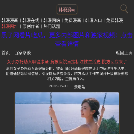
韩漫漫画
韩漫漫画
韩漫在线
韩漫网站
免费漫画
韩漫入口
免费韩漫
韩漫网址
原创作者
热门话题
黑子网看片吃瓜，更多内部图片和独家视频：点击
查看详情
首页
丨
百家杂谈
返回上页
女子办托幼入职健康证-竟被医院直接标注性生活史-院方回应来了
深圳女子办托幼入职健康证时，被南山区妇幼保健院在证明中标注性生活史、
阴道通畅等私密信息，引发隐私泄露争议，院方承认工作失误并升级模板删除
相关内容，卫健局介入。
2026-05-31
姜逸磊