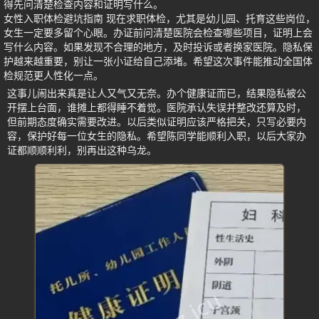
得先问清楚检查内容和证明写什么。
女性入职体检避坑指南 现在求职体检，尤其是幼儿园、托育这些岗位，
女生一定要多留个心眼。办证前问清楚医院会检查哪些项目，证明上会
写什么内容。如果发现不合理的地方，及时投诉或者换家医院。隐私保
护越来越重要，别让一张小证给自己添堵。希望这次事件能推动全国体
检规范更人性化一点。
这事儿闹出来真是让人又气又无奈。办个健康证而已，结果隐私被公
开摆上台面，谁摊上都得睡不着觉。医院承认失误并整改还算及时，
但前期态度确实需要改进。以后类似证明应该严格把关，只写必要内
容，保护好每一位女生的隐私。希望陈同学能顺利入职，以后大家办
证都顺顺利利，别再出这种乌龙。