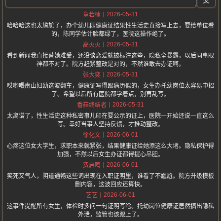
交
2026-05-31
章若楠
哈哈哈这也太尴尬了，办个幼儿园健康证结果性生活史直接写上去，要给单位看
的，陈同学估计脸都绿了，医院这操作绝了。
2026-05-31
高火火
看到新闻我直接替她难受，还没谈恋爱就被标注这些，隐私全暴露，以后同事眼
神都不对了。院方赶紧整改是对的，不然谁敢去办证啊。
2026-05-31
张大奕
哎哟喂南山妇幼这波翻车，健康证写得跟病历似的，女生办托幼岗位太容易中招
了。希望以后所有医院都学着点，别再乱写。
2026-05-31
香菇终结者
太离谱了，性生活史这种私密事儿印在要公示的证上，医院一开始还说一直这么
写。幸好当事人坚持反馈，才推动整改。
2026-06-01
徐化文
心疼这位女大学生，求职本来就紧张，结果健康证给她添这么大堵。隐私保护得
加强，不然以后女生办证都得提心吊胆。
2026-06-01
费启鸣
笑死又气人，阴道通畅这些词出现在入职证明里，谁看了不尴尬。院方升级模板
删内容，这波回应还算快。
2026-06-01
艺艺
这事件提醒所有女生，体检时多问一句证明写啥。托幼岗位健康证居然搞出隐私
外泄，监管也该跟上了。