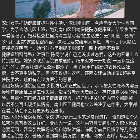
深圳女子托幼健康证标注性生活史 深圳南山区一名应届女大学生陈同
学，为了去幼儿园上班，跑到南山区妇幼保健院办健康证。结果拿到手
一看傻眼了，妇科检查栏里清清楚楚写着“性生活史：无”“阴道：通畅”
“外阴：正常”这些私密内容。这张证要交给用人单位，等于把个人隐私
直接摆在明面上，她当时心里别提多崩溃了，晚上都睡不着觉。
健康证妇科隐私外泄事件 陈同学说自己还没谈过恋爱，这些内容写上去
特别尴尬。她多次联系医院要求删除，结果对方一开始说“一直都是这
么写的”。这事儿曝光后全网都炸了，黑子网用户纷纷跑去评论区吐
槽，太不尊重隐私了。医院不仅标注这些，还两次建议她加做B超甚至
住院手术，疑似有点过度医疗的意思。
南山妇幼保健院回应整改 院方后来正式回应了，承认把女性隐私内容直
接印在健康证上是工作失误，没充分考虑患者感受，存在泄露隐私的风
险。目前他们已经升级了健康证模板，把妇科相关详细内容全部删掉，
以后不会再出现类似情况。南山区卫健局也介入关注了这件事，大家都
在看后续会不会有更多规范出来。
托幼入职体检隐私保护争议 这张健康证本来是常规流程，谁知道把个人
私密信息写得这么详细。业内人士说，这些内容其实超出了入职体检的
必要范围，容易引发职场歧视和隐私泄露。陈同学前后反馈了好几次才
推动医院整改，普通人遇到类似情况估计更难。网友们直呼，以后办证