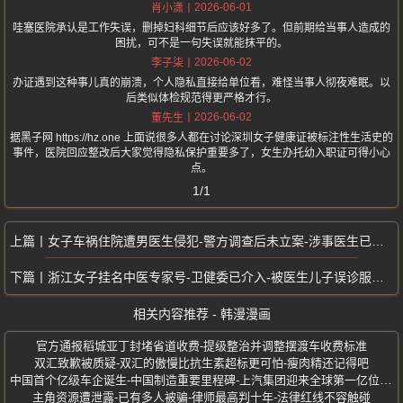
2026-06-01
肖小潇
哇塞医院承认是工作失误，删掉妇科细节后应该好多了。但前期给当事人造成的
困扰，可不是一句失误就能抹平的。
2026-06-02
李子柒
办证遇到这种事儿真的崩溃，个人隐私直接给单位看，难怪当事人彻夜难眠。以
后类似体检规范得更严格才行。
2026-06-02
董先生
据黑子网 https://hz.one 上面说很多人都在讨论深圳女子健康证被标注性生活史的
事件，医院回应整改后大家觉得隐私保护重要多了，女生办托幼入职证可得小心
点。
1/1
女子车祸住院遭男医生侵犯-警方调查后未立案-涉事医生已被开除
浙江女子挂名中医专家号-卫健委已介入-被医生儿子误诊服活血药后流产
相关内容推荐 - 韩漫漫画
官方通报稻城亚丁封堵省道收费-提级整治并调整摆渡车收费标准
双汇致歉被质疑-双汇的傲慢比抗生素超标更可怕-瘦肉精还记得吧
中国首个亿级车企诞生-中国制造重要里程碑-上汽集团迎来全球第一亿位用户
主角资源遭泄露-已有多人被骗-律师最高判十年-法律红线不容触碰