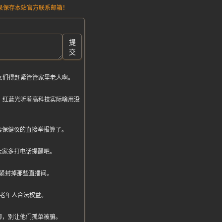
请记录保存本站官方联系邮箱！
提
交
女们得赶紧管管家里老人啊。
，红蓝光听着高科技实际啥用没
卖保健仪的直接举报算了。
大家多打电话提醒吧。
紧封掉那些直播间。
护老年人合法权益。
聊，别让他们孤单被骗。