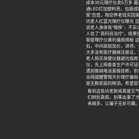
成本38元理疗仪卖5万多 
通LED灯加塑料壳，包装
家”忽悠，掏空养老钱买回
坑老人红蓝光理疗仪曝光 
说老人身体有“暗疾”，不
人信了“高科技治疗”，结
智能理疗仪暴利骗局揭秘 
右，中间层层加价，讲师、
大多没有医疗器械注册证，
老人购买保健仪器避坑指南 
仪，先上网查查生产许可证
遇到推销电话直接挂断，别
全网提醒警惕天价理疗骗局
是无数家庭的眼泪。希望监
看到这些坑老新闻真是又
们辨别真假，别等出事了
来越多，让骗子无处可藏