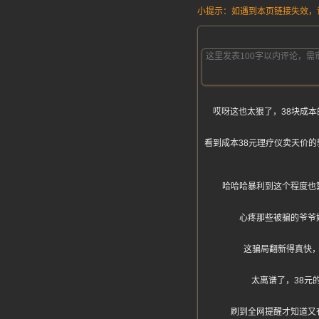
小提示：如遇到本页链接失效，请发
哎呀这也太狠了，38块成
看到成本38元理疗仪卖天价
哈哈哈暴利到这个程度也
心疼那些被骗的爷爷
这骗局翻新得真快
太离谱了，38元
刷到全网提醒才知道又