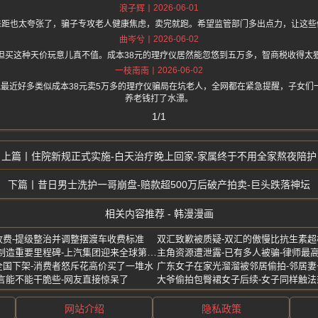
2026-06-01
浪子辉
差距也太夸张了，骗子专攻老人健康焦虑，卖完就跑。希望监管部门多出点力，让这些
2026-06-02
曲岑兮
但买这种天价玩意儿真不值。成本38元的理疗仪居然能忽悠到五万多，智商税收得太
2026-06-02
一枝南南
.one 上面说最近好多类似成本38元卖5万多的理疗仪骗局在坑老人，全网都在紧急提醒，子
养老钱打了水漂。
1/1
住院新规正式实施-白天治疗晚上回家-家属终于不用全家熬夜陪护
昔日男士洗护一哥崩盘-赔款超500万后破产拍卖-巨头跌落神坛
相关内容推荐 - 韩漫漫画
费-提级整治并调整摆渡车收费标准
双汇致歉被质疑-双汇的傲慢比抗生素超
中国首个亿级车企诞生-中国制造重要里程碑-上汽集团迎来全球第一亿位用户
主角资源遭泄露-已有多人被骗-律师最
全国下架-消费者怒斥花高价买了一堆水
广东女子在家光溜溜被邻居偷拍-邻居妻
言能不能干脆些-网友直接惊呆了
大爷偷拍包臀裙女子后续-女子同样触法
网站介绍
隐私政策