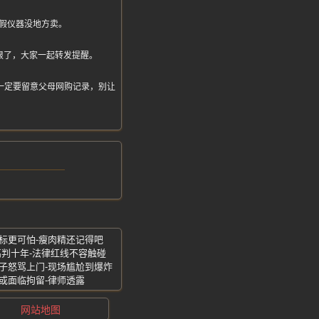
假仪器没地方卖。
狠了，大家一起转发提醒。
女们一定要留意父母网购记录，别让
标更可怕-瘦肉精还记得吧
高判十年-法律红线不容触碰
子怒骂上门-现场尴尬到爆炸
或面临拘留-律师透露
网站地图