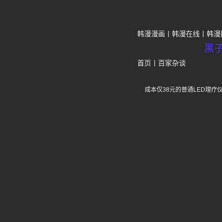
韩漫漫画
韩漫在线
韩漫
黑
首页
丨
百家杂谈
成本仅38元的普通LED理