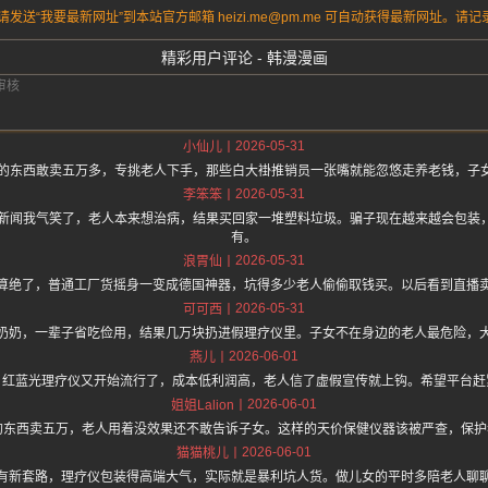
送“我要最新网址”到本站官方邮箱 heizi.me@pm.me 可自动获得最新网址。
精彩用户评论 - 韩漫漫画
2026-05-31
小仙儿
本的东西敢卖五万多，专挑老人下手，那些白大褂推销员一张嘴就能忽悠走养老钱，子
2026-05-31
李笨笨
的新闻我气笑了，老人本来想治病，结果买回家一堆塑料垃圾。骗子现在越来越会包装
有。
2026-05-31
浪胃仙
算绝了，普通工厂货摇身一变成德国神器，坑得多少老人偷偷取钱买。以后看到直播
2026-05-31
可可西
奶奶，一辈子省吃俭用，结果几万块扔进假理疗仪里。子女不在身边的老人最危险，
2026-06-01
燕儿
，红蓝光理疗仪又开始流行了，成本低利润高，老人信了虚假宣传就上钩。希望平台赶
2026-06-01
姐姐Lalion
的东西卖五万，老人用着没效果还不敢告诉子女。这样的天价保健仪器该被严查，保
2026-06-01
猫猫桃儿
有新套路，理疗仪包装得高端大气，实际就是暴利坑人货。做儿女的平时多陪老人聊