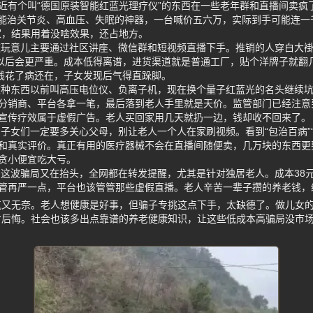
最近有个叫“德国原装智能红蓝光理疗仪”的东西在一些老年群和直播间卖疯
成能治关节炎、高血压、失眠的神器，一台喊价五六万，实际到手可能连一
家，结果用着没啥效果，还占地方。
这玩意儿主要通过社区讲座、微信群和短视频直播下手。推销的人穿白大
买以后会更严重。成本低得离谱，进货渠道就是普通工厂，贴个洋牌子就翻
果钱花了病还在，子女发现后气得直跺脚。
这种东西以前叫高压电位仪、负离子机，现在换个量子红蓝光的名头继续坑
分销商、平台各拿一笔，最后落到老人手里就是天价。监管部门已经注意
宣传疗效属于虚假广告。老人买回家用几天就扔一边，钱却收不回来了。
子女们一定要多关心父母，别让老人一个人在家刷视频。看到“包治百病”“
和真实评价。真正有用的医疗器械不会在直播间随便卖，几万块的东西更
贪小便宜吃大亏。
 这波骗局又在抬头，全网都在转发提醒，尤其是针对独居老人。成本38
管再严一点，平台也该管管那些虚假直播。老人辛苦一辈子攒的养老钱，
气又无奈。老人想健康是好事，但骗子专挑这点下手，太缺德了。做儿女
才后悔。社会也该多出点靠谱的养老健康知识，让这些低成本高骗局没市
。