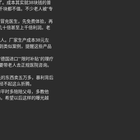
了。成本其实就38块钱的普
千块都不值。不少老人被“专
褂冒充医生，先免费体验，再
几十倍甚至上千倍利润。老
人。厂家生产成本38元左
到类似案例，提醒这些产品
德国进口”“限时补贴”的理疗
要带老人去正规医院咨询。
元的东西卖五万多，暴利背后
经不起这么折腾。
的平时多陪陪父母，多教他
场。希望以后这样的曝光越