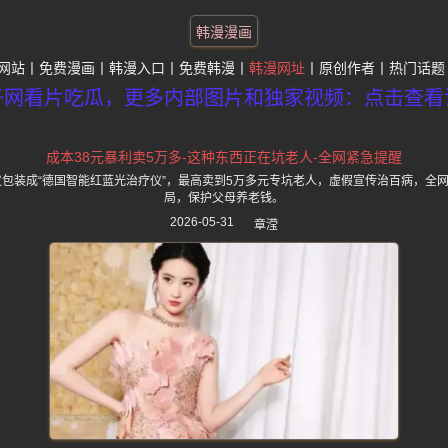
韩漫漫画
网站
免费漫画
韩漫入口
免费韩漫
韩漫网址
原创作者
热门话题
子网看片吃瓜，更多内部图片和独家视频：点击查看
成本38元暴利卖5万多-这种东西正在坑老人-全网紧急提醒
疗仪包装成“德国智能红蓝光治疗仪”，最高卖到5万多元专坑老人，虚假宣传治百病，全
局，保护父母养老钱。
2026-05-31
章滢