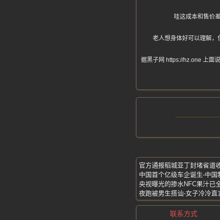
哇这成本和售价
老人想身体好可以理解，
据黑子网 https://hz
官方通报稻城亚丁封堵省道收
央视曝光的掺水NFC果汁已
夜跑被男生搭讪-女子冷冷直
联系方式