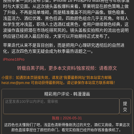
按照苹果一贯的发布节奏，iPhone 18 Pro和Pro Max将在今年秋季准
时与大家见面。从这次镜头盖板爆料来看，苹果明显在颜色策略上做
了升级，不再是简单堆砌，而是精准覆盖不同用户画像。银色稳重、
浅蓝活力、酒红优雅、黑色低调，四款颜色组合几乎无死角。年轻人
和学生党冲浅蓝，职场人士选酒红或黑色，老用户继续银色经典，这
波操作直接把潜在市场吃得死死的。镜头盖板实拍照片的流出也说明
供应链已经进入最后阶段，大家可以开始期待正式发布了。
苹果迭代从来不是盲目创新，而是把用户心理研究透彻后的自然进
化，这次四色方案无疑会成为秋季最热话题之一。
iPhone18Pro
转载自黑子网，更多本文资料/独家视频：请看原文
小提示：如遇到本页链接失效，请发送“我要最新网址”到本站官方邮箱
heizi.me@pm.me 可自动获得最新网址。请记录保存本站官方联系邮箱！
精彩用户评论 - 韩漫漫画
提
交
2026-05-31
陈翔
这四色也太懂我们了吧，浅蓝色清新得像刚洗过的天空，酒红又高级，苹果这次
颜色直接拿捏住了颜控的命门，看完实拍我已经开始存钱准备换机了。