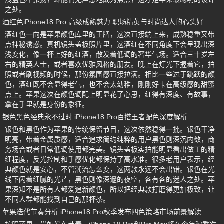
之处。
酒红色iPhone18 Pro 高级成熟魅力 职场精英与时尚达人的心头好
酒红色一向是苹果颜色库里的王牌，这次直接端上来，成熟稳重又带
点神秘诱惑。真机镜头盖板照片里，这酒红在不同角度下会呈现出深
浅变化，像一杯上好的红酒，散发着低调的奢华气场。适合三十岁左
右的精英人士，或者喜欢优雅风格的朋友。晚上在灯光下握着它，拍
照或者刷视频的时候，那份氛围感直接拉满。相比一些过于跳跃的颜
色，酒红既不会显得老气，也不会太幼稚，刚刚好卡在高级感的甜蜜
点上。苹果这次在颜色调配上明显花了心思，红得有深度、有故事，
拿在手里就是身份的象征。
银色黑色经典永不过时 iPhone18 Pro百搭王者配色深度解析
银色和黑色作为苹果的传统保留节目，这次依然稳得一批。银色干净
明亮，带着金属质感，适合追求简约纯粹的用户黑色则深沉内敛，商
务场合或者日常低调使用都完美。镜头盖板实拍能明显看出做工的精
细程度，反光控制和手感优化都保持了高水准。很多老用户表示，经
典颜色就是安心，不管潮流怎么变，这两款永远不会出错。银色在光
线下闪着细腻的光芒，黑色则像深邃的夜空，各有各的迷人之处。苹
果深知不是所有人都爱追新颜色，所以把经典款打磨得更加极致，让
不同人群都能找到自己的那杯茶。
苹果迭代节奏分析 iPhone18 Pro秋季发布四色策略市场前景解读