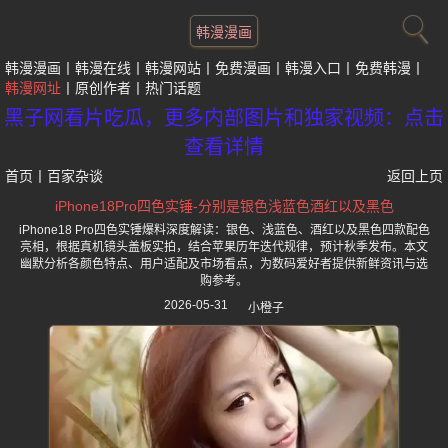
韩漫漫画
韩漫漫画
韩漫在线
韩漫网站
免费漫画
韩漫入口
免费韩漫
韩漫网址
原创作者
热门话题
黑子网看片吃瓜，更多内部图片和独家视频：点击
查看详情
首页
丨
百家杂谈
返回上页
iPhone18Pro四色实锤-分别是银色浅蓝色酒红以及黑色
iPhone18 Pro四色实锤爆料深度解读：银色、浅蓝色、酒红以及黑色四款配色
亮相，根据真机镜头盖板实拍，结合苹果历年迭代规律，预计秋季发布。本文
幽默分析各颜色特点、用户适配及市场看点，为数码爱好者提供新鲜资讯与选
购参考。
2026-05-31
小橙子