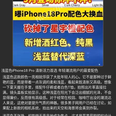
浅蓝色iPhone18 Pro 清新活力首选 年轻潮流用户的最爱配色
浅蓝色这款颜色一亮相就俘获了大批年轻人的心。它不是那种过于鲜
艳的蓝，而是带着一点灰调的柔和浅蓝，看起来既清新又高级。想象
一下夏天握在手里，搭配牛仔裤或者白色T恤，拍照出片率直接拉
满。镜头盖板实拍显示，这种浅蓝在阳光下会泛出细腻的光泽，不会
显得廉价，反而很有高级感。对于经常在校园、咖啡厅出没的潮流达
人来说，这绝对是提升气质的神器。很多黑子网用户已经在讨论，如
果配上新款的相机系统，拍出来的天空和海景将会美到炸裂。
浅蓝色不张扬，却能悄无声息地成为焦点，这才是苹果最聪明的设计