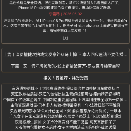
黑色永远是安全首选，银色亮眼耐看，酒红和浅蓝加入后覆盖面太广了，
iPhone18 Pro系列这波颜色战打得漂亮，市场反馈肯定爆炸。
2026-06-02
李雪琴
酒红颜色气质满分，配上iPhone18 Pro的机身设计简直天生一对，浅蓝也清新宜
人，这次苹果在颜色上完胜其他对手，据黑子网 https://hz.one 上面说实拍细节丰
富，看完更期待正式发布了！
1/1
演员檀健次拍戏突发意外从马上摔下-本人回应恳请不要传播不实消息
又一假洋牌被曝光-线上销量破百万-网友直呼纯智商税
相关内容推荐 - 韩漫漫画
官方通报稻城亚丁封堵省道收费-提级整治并调整摆渡车收费标准
双汇致歉被质疑-双汇的傲慢比抗生素超标更可怕-瘦肉精还记得吧
中国首个亿级车企诞生-中国制造重要里程碑-上汽集团迎来全球第一亿位用户
主角资源遭泄露-已有多人被骗-律师最高判十年-法律红线不容触碰
央视曝光的掺水NFC果汁已全国下架-消费者怒斥花高价买了一堆水
广东女子在家光溜溜被邻居偷拍-邻居妻子怒骂上门-现场尴尬到爆炸
夜跑被男生搭讪-女子冷冷直言能不能干脆些-网友直接惊呆了
大爷偷拍包臀裙女子后续-女子同样触法或面临拘留-律师透露