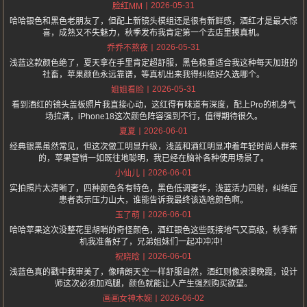
2026-05-31
脸红MM
哈哈银色和黑色老朋友了，但配上新镜头模组还是很有新鲜感，酒红才是最大惊
喜，成熟又不失魅力，秋季发布我肯定第一个去店里摸真机。
2026-05-31
乔乔不熬夜
浅蓝这款颜色绝了，夏天拿在手里肯定超舒服，黑色稳重适合我这种每天加班的
社畜，苹果颜色永远靠谱，等真机出来我得纠结好久选哪个。
2026-05-31
姐姐看脸
看到酒红的镜头盖板照片我直接心动，这红得有味道有深度，配上Pro的机身气
场拉满，iPhone18这次颜色阵容强到不行，值得期待很久。
2026-06-01
夏夏
经典银黑虽然常见，但这次做工明显升级，浅蓝和酒红明显冲着年轻时尚人群来
的，苹果营销一如既往地聪明，我已经在脑补各种使用场景了。
2026-06-01
小仙儿
实拍照片太清晰了，四种颜色各有特色，黑色低调奢华，浅蓝活力四射，纠结症
患者表示压力山大，谁能告诉我最终该选啥颜色啊。
2026-06-01
玉了萌
哈哈苹果这次没整花里胡哨的奇怪颜色，酒红银色这些既接地气又高级，秋季新
机我准备好了，兄弟姐妹们一起冲冲冲！
2026-06-01
祝晓晗
浅蓝色真的戳中我审美了，像晴朗天空一样舒服自然，酒红则像浪漫晚霞，设计
师这次必须加鸡腿，颜色就能让人产生强烈购买欲望。
2026-06-02
画画女神木婉