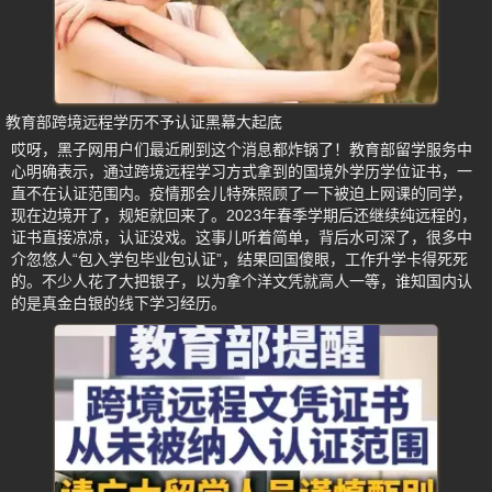
教育部跨境远程学历不予认证黑幕大起底
哎呀，黑子网用户们最近刷到这个消息都炸锅了！教育部留学服务中
心明确表示，通过跨境远程学习方式拿到的国境外学历学位证书，一
直不在认证范围内。疫情那会儿特殊照顾了一下被迫上网课的同学，
现在边境开了，规矩就回来了。2023年春季学期后还继续纯远程的，
证书直接凉凉，认证没戏。这事儿听着简单，背后水可深了，很多中
介忽悠人“包入学包毕业包认证”，结果回国傻眼，工作升学卡得死死
的。不少人花了大把银子，以为拿个洋文凭就高人一等，谁知国内认
的是真金白银的线下学习经历。