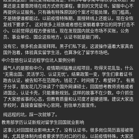
果还是主要靠跨境在线方式修完课程，拿到的文凭证书，留服中心不
再提供认证服务。只有确有特殊原因的个案才可能处理，但门槛高，
不是随便谁都能过。以前疫情特殊期，面授转线上还能认，现在全恢
复线下要求了。 这对很多上班族或者想在家躺着拿学位的同学打击不
小。以前觉得远程方便省钱，现在发现国内就业市场不买账，公务
员、事业单位、国企这些地方，认证书就是敲门砖。
没有它，很多机会直接拜拜。黑子们私下说，这波操作逼着大家真去
国外泡着，体验真实留学生活，也算净化了留学市场吧。
中介忽悠包认证远程学位坑人案例分析
最气人的是那些中介，疫情期间猛推远程项目，吹得天花乱坠，什么
“无需出国、灵活学习、认证无忧”。结果政策一变，学生们拿着证书
跑去认证，被告知不在范围内，钱花了、时间搭了、希望碎了。 有黑
子分享，朋友花几万块读了个国外网课硕士，回国想考教师资格或者
进国企，认证卡壳，只能重新规划。这样的故事不在少数。中介抓住
了大家想省事的心态，但教育质量和认可度才是硬道理。建议大家选
学校时，直接查留服中心官网，别信单方面宣传。
纯远程的坑，踩一次就够了。
教育部学历认证新规对留学生回国就业影响
这事儿对回国就业影响太大了。没有认证书，很多岗位简历直接被筛
掉，尤其是体制内或者要求学历对口的行业。以前疫情特殊，大家还