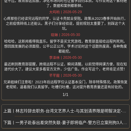
证不过。教育部这招狠，净化市场同时也让留学回归本质。写作业用这个素材绝
了，数据和案例都新鲜。
2026-05-29
大呜哟
心疼那些已经读完远程的同学，认证卡壳就业受阻。政策从2023春季开始执行，
之前疫情转线上还能认。黑子们分享经验说，提前规划太重要了，别踩这个大
坑。
2026-05-30
晓琳
哈哈哈，这新闻看得我直乐。留学不是买文凭游戏，教育部直接给远程判死刑。
想回国发展的必须面授，公平公正公开。学术讨论时这个话题热度高，各种角度
都能挖。
2026-05-30
李泽林
最近刷到教育部提醒，跨境远程不认证，瞬间清醒。以前觉得网课方便，现在知
道代价大了。建议大家多看官方文件，少信广告。作业写这个，老师肯定点赞！
2026-05-30
芊芊龍
兄弟姐妹们注意啦！2023年后远程学位认证基本没门，除非特殊情况。政策恢复
老规矩，逼着我们认真留学。吐槽归吐槽，这对提升教育质量还是有好处的。
1/1
林志玲辞去职务-台湾文艺界人士-与其划清界限是明智决定-国台办明智决定
一男子赴泰出差突然失联-妻子即将临产-警方已立案刑拘3人-家属痛哭