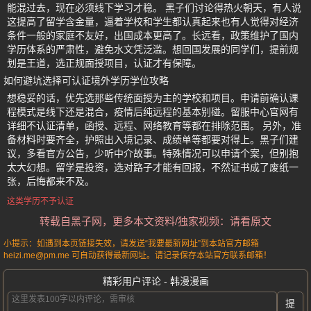
能混过去，现在必须线下学习才稳。 黑子们讨论得热火朝天，有人说
这提高了留学含金量，逼着学校和学生都认真起来也有人觉得对经济
条件一般的家庭不友好，出国成本更高了。长远看，政策维护了国内
学历体系的严肃性，避免水文凭泛滥。想回国发展的同学们，提前规
划是王道，选正规面授项目，认证才有保障。
如何避坑选择可认证境外学历学位攻略
想稳妥的话，优先选那些传统面授为主的学校和项目。申请前确认课
程模式是线下还是混合，疫情后纯远程的基本别碰。留服中心官网有
详细不认证清单，函授、远程、网络教育等都在排除范围。 另外，准
备材料时要齐全，护照出入境记录、成绩单等都要对得上。黑子们建
议，多看官方公告，少听中介故事。特殊情况可以申请个案，但别抱
太大幻想。留学是投资，选对路子才能有回报，不然证书成了废纸一
张，后悔都来不及。
这类学历不予认证
转载自黑子网，更多本文资料/独家视频：请看原文
小提示：如遇到本页链接失效，请发送“我要最新网址”到本站官方邮箱
heizi.me@pm.me 可自动获得最新网址。请记录保存本站官方联系邮箱！
精彩用户评论 - 韩漫漫画
提