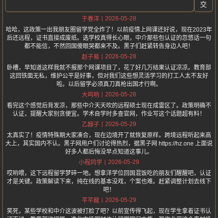
交
2026-05-28
于春洋
哈哈，这政策一出我朋友圈留学党全炸了！以前疫情上网课还好说，现在2023年
后还远程，证书直接成废纸。选学校真得长心眼，中介那些包认证的忽悠话一句
都不能信，不然回国傻眼哭都来不及。黑子们赶紧转告身边人吧！
2026-05-28
赵子易
卧槽，早知道这样我就不报那个网课项目了，花了好几万结果认证凉凉。教育部
这回铁面无私，维护公平是好事，但对我们这些想灵活学习的打工人太不友好
啦。以后留学必须真刀真枪出国才行啊。
2026-05-28
大呜哟
看完这个感觉后背发凉，那些中介天天吹的远程硕士现在成雷区了。政策明确不
认证，提醒大家别贪便宜。学术自学时多查官网，作业写这个话题超有料！
2026-05-29
乙醇子
太真实了！疫情特殊期大家凑合，现在边境开了就恢复原样。跨境远程听起来高
大上，其实国内不认。黑子网用户们讨论得热烈，据黑子网 https://hz.one 上面说
好多人都后悔没早点知道这事儿。
2026-05-29
小程同学
哎哟喂，这下远程留学梦碎一地。想拿洋学位回国混饭吃的朋友们醒醒吧，认证
才是关键。政策解读下来，纯在线的基本没戏，个案也难。赶紧调整计划去线下
吧！
2026-05-29
芊芊龍
笑死，某些学校和中介这波被打脸了吧？以前宣传得飞起，现在学生拿着证书认