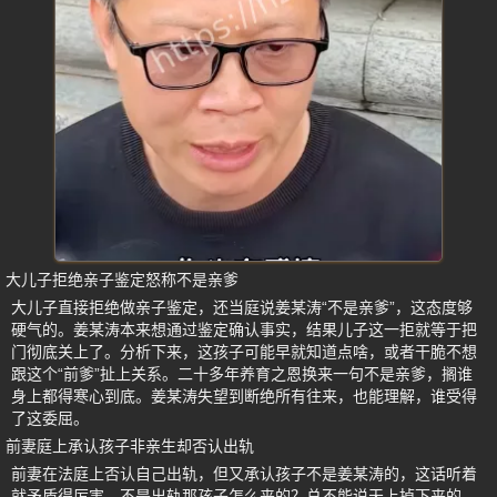
大儿子拒绝亲子鉴定怒称不是亲爹
大儿子直接拒绝做亲子鉴定，还当庭说姜某涛“不是亲爹”，这态度够
硬气的。姜某涛本来想通过鉴定确认事实，结果儿子这一拒就等于把
门彻底关上了。分析下来，这孩子可能早就知道点啥，或者干脆不想
跟这个“前爹”扯上关系。二十多年养育之恩换来一句不是亲爹，搁谁
身上都得寒心到底。姜某涛失望到断绝所有往来，也能理解，谁受得
了这委屈。
前妻庭上承认孩子非亲生却否认出轨
前妻在法庭上否认自己出轨，但又承认孩子不是姜某涛的，这话听着
就矛盾得厉害。不是出轨那孩子怎么来的？总不能说天上掉下来的