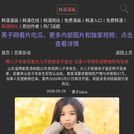
韩漫漫画
韩漫漫画
韩漫在线
韩漫网站
免费漫画
韩漫入口
免费韩漫
韩漫网址
原创作者
热门话题
黑子网看片吃瓜，更多内部图片和独家视频：点击
查看详情
首页
丨
百家杂谈
返回上页
两儿子非亲生案大儿子拒绝亲子鉴定-当事人非常失望断绝所有往来
山东淄博姜某涛结婚22年发现两儿子非亲生，大儿子拒做亲子鉴定称不是亲
爹，前妻承认孩子非亲生却否认出轨，姜某涛要求撤销房产赠与并索赔47万，
当事人失望断绝往来。案件2026年5月27日再次开庭，家庭关系彻底破裂引发
热议。
2026-05-29
惠子ssica