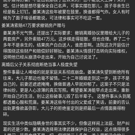
吧。估计她是想尽量保全自己名声，可事实摆在那儿，孩子非亲生已
经是板上钉钉。姜某涛这些年被蒙在鼓里，换谁都得气炸。女人有时
候为了面子啥话都敢说，可法律和事实可不吃这一套。
姜某涛索赔47万要求撤销房产赠与
姜某涛不光气愤，还提出了实际要求：撤销离婚协议里赠给大儿子的
两套房产，另外索赔47万元。这步棋走得挺狠，但也合理。养了二十
多年不是亲生的，结果房产白白送人，谁愿意啊。法院这次开庭估计
得围绕这些财产和赔偿好好掰扯。姜某涛从情感打击转向实际维权，
说明他已经从崩溃中走出来，开始为自己讨说法了。
离婚后父子关系彻底断绝当事人极度失望
整件事最让人唏嘘的就是家庭关系彻底崩盘。姜某涛失望到断绝所有
往来，大儿子那边也毫不留情。二十二年婚姻走到这一步，孩子不是
自己的，前妻还遮遮掩掩，换做普通人早就抑郁了。这案子不只是法
律纠纷，更是人心凉薄的真实写照。希望姜某涛能早点走出来，重新
开始自己的生活，别让这些破事儿毁了后半辈子。 这整件事从头到尾
都透着心酸和荒唐。姜某涛这些年付出的父爱成了笑话，前妻的否认
出轨更像欲盖弥彰，大儿子的拒绝鉴定则是把最后一点情面撕得粉
碎。
现实生活中类似隐瞒身世的事其实不少，但像这样闹上法庭、财产纠
葛的还是少数。姜某涛选择用法律武器保护自己权益，这点值得很多