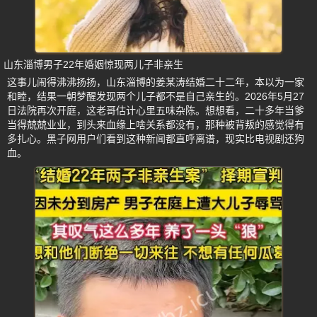
山东淄博男子22年婚姻惊现两儿子非亲生
这事儿闹得沸沸扬扬，山东淄博的姜某涛结婚二十二年，本以为一家
和睦，结果一朝梦醒发现两个儿子都不是自己亲生的。2026年5月27
日法院再次开庭，这老哥估计心里五味杂陈。想想看，二十多年当爹
当得兢兢业业，到头来血缘上啥关系都没有，那种被背叛的感觉得有
多扎心。黑子网用户们看到这种新闻都直呼离谱，现实比电视剧还狗
血。