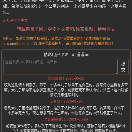
人学习。毕竟血缘不是一切，但被骗二十多年，谁心里能没个坎儿
呢。希望法院能给出一个公平的判决，让老哥至少在物质上少受点损
失。
两儿子非亲生案
转载自黑子网，更多本文资料/独家视频：请看原文
小提示：如遇到本页链接失效，请发送“我要最新网址”到本站官方邮箱
heizi.me@pm.me 可自动获得最新网址。请记录保存本站官方联系邮箱！
精彩用户评论 - 韩漫漫画
提
交
2026-05-29
顾念卿卿
哎哟这剧情太刺激了，养了二十多年儿子结果不是自己的，姜某涛心里得有多苦
啊。大儿子那句不是亲爹直接把人扎穿，前妻还死不承认出轨，法庭上这出戏够
演好几集连续剧的。
2026-05-29
土豆酱
看到大儿子拒绝鉴定我就乐了，这孩子估计早知道内情了吧。姜某涛白白当了二
十多年冤大头，现在想拿回房产也正常，谁愿意自己的血汗钱便宜了外人。
2026-05-29
奔跑的晶骡儿
前妻这操作绝了，承认孩子不是亲生的却说没出轨，那孩子是石头缝里蹦出来
的？姜某涛索赔47万我觉得一点都不过分，精神损失费都该多要点。