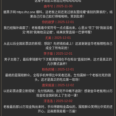
这辈子没这么憋屈过吧哈哈哈哈哈
2025-11-30
曲岑兮
据黑子网 https://hz.one 爆料，这老板之前还发过朋友圈炫耀“谁刮的算谁的”，结
果自己打自己脸打得啪啪响，笑到肚疼！
2025-12-01
你的欲梦
我已经脑补画面了：老板看着中奖符号一点点露出来，心里从“完了”到“我装没看
见”再到“我赌他没证据”，结果民警直接一巴掌呼醒！
2025-12-01
尤美
从此以后全国彩票店的新规：想刮？先把钱拍桌上！这波谢谢金华老板牺牲自己
成全了所有彩民！
2025-12-01
李子雄
男子太稳了，最后拿钱那句“下次看清楚钱在不在柜台”直接封神，这才是真正的
凡尔赛式装杯！
2025-12-01
粉色的猪
最绝的是围观群众，全程手机举得比中奖者还高，生怕漏掉一个老板社死的镜
头，这才是真正的吃瓜第一现场！
2025-12-02
唐宋摇滚
以后彩票店要立新规矩：先付钱再刮，刮完不中概不退款！感谢金华老板用10万
现金给全国彩民上了生动一课！
2025-12-02
浮洛洛
老板最后那10万现金掏出来时，手抖得跟帕金森似的，围观群众笑得比中奖的还
开心，这画面我能看一万遍！