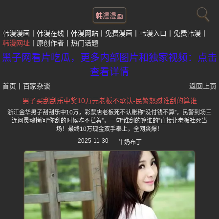
韩漫漫画
韩漫漫画
韩漫在线
韩漫网站
免费漫画
韩漫入口
免费韩漫
韩漫网址
原创作者
热门话题
黑子网看片吃瓜，更多内部图片和独家视频：点击
查看详情
首页
丨
百家杂谈
返回上页
男子买刮刮乐中奖10万元老板不承认-民警怒怼谁刮的算谁
浙江金华男子刮刮乐中10万，彩票店老板死不认账称“没付钱不算”，民警到场三
连问灵魂拷问“你刮的时候咋不拦着”，一句“谁刮的算谁的”直接让老板社死当
场！最终10万现金双手奉上，全网爽爆！
2025-11-30
牛奶布丁