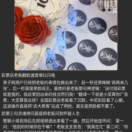
彩票店老板翻脸速度堪比闪电
黑子网用户已经把老板的表情包做出来了：前一秒还笑眯眯“哥再来几
张”，后一秒直接黑脸阎王。最绝的是老板那句神逻辑：“没付钱彩票
就是我的，我店里刮出来的钱当然归我！”翻译一下就是小奖算你广告
费，大奖算我业绩？全国彩票店老板看了沉默，中奖彩民看了心梗。
这波操作直接把“店大欺客”玩成了明抢，属实是把脸都不要了。
民警三句灵魂拷问直接把老板问到怀疑人生
警察小哥到场后先把视频调出来看了一遍，然后开始连环问： 第一
问：“他刮的时候你在干嘛？” 老板支支吾吾：“我我在忙” 第二问：“你