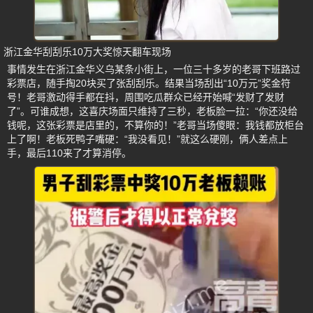
浙江金华刮刮乐10万大奖惊天翻车现场
事情发生在浙江金华义乌某条小街上，一位三十多岁的老哥下班路过
彩票店，随手掏20块买了张刮刮乐。结果当场刮出“10万元”奖金符
号！老哥激动得手都在抖，周围吃瓜群众已经开始喊“发财了发财
了”。可谁成想，这喜庆场面只维持了三秒，老板脸一拉：“你还没给
钱呢，这张彩票是店里的，不算你的！”老哥当场傻眼：我钱都放柜台
上了啊！老板死鸭子嘴硬：“我没看见！”就这么硬刚，俩人差点上
手，最后110来了才算消停。