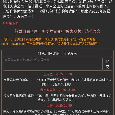
警比你会怼人 中奖别光顾着乐，先拍照再拿钱，流程走稳了再浪！ 这
事儿火遍全网，估计最近一个月全国彩票店都不敢再让顾客先刮了，
老板们集体瑟瑟发抖，民警那句“谁刮的算谁的”直接成了2025年度最
爽金句，没有之一！
刮刮乐中奖
转载自黑子网，更多本文资料/独家视频：请看原文
小提示：如遇到本页链接失效，请发送“我要最新网址”到本站官方邮箱
heizi.me@pm.me 可自动获得最新网址。请记录保存本站官方联系邮箱！
精彩用户评论 - 韩漫漫画
提
交
2025-11-30
董先生
民警这波我直接跪了！三连问问得老板当场自闭，我宣布这才是真正的教科书式
执法，比看爽文还爽！
2025-11-30
我不叫龙虾
换我老板我也得红眼啊，10万呢！但你不能眼睁睁看着人家刮完再跳出来说没给
钱啊，这心黑得能当锅底了！
2025-11-30
土豆酱
笑死，老板最后那表情像极了被抓包的小学生，10万块钱双手奉上还得陪笑脸，