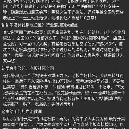
看他刮出10万的时候咋不拦着呢？” 老板低头玩手指不吱声。 第三
问：“谁刮的算谁的，这话是不是你自己店里贴的啊？” 全场安静三
秒，随后爆发出震天笑声！民警这波不光执法，还顺手给全国彩票店
老板上了一堂生动法治课，硬核到让人想给110鼓掌！
刮刮乐没付钱到底归谁？行业潜规则大起底
其实彩票圈早就有默契：顾客拿票先刮，刮完一起结账，这叫“行业习
惯法”。全国99.9的店都这么干，为啥？因为这样顾客体验好，店里生
意也好。可一旦中了大奖，有些老板就想钻空子“没付钱就不算”。这
次金华老板算是踢到铁板了你平时默认的潜规则，关键时刻想反悔？
晚了！民警一句话就把你打回原形：你敢默认人家先刮，就得敢认人
家中奖！
结局爽到飞起，老板社死全国
在民警和几十个手机镜头双重压力下，老板当场社死，脸从黑转红再
转白，最后乖乖从保险柜掏出10万现金，双手递给中奖老哥，还硬挤
出笑容：“哥你看我这也是一时糊涂”老哥接过钱那叫一个淡定：“下次
记得看清楚钱在不在柜台上。”说完扬长而去，留下一地碎鸡蛋和一个
终身社死的彩票店老板。据说当晚老板就把店里那句“谁刮的算谁的”
标语撕了，贴了一张新的：先付钱再刮！
这事给咱们的血泪教训
以后买刮刮乐先把钱甩老板脸上再刮，免得中了大奖变闹剧 最好开美
颜录像全程留证，谁敢耍赖直接全网挂 遇到奇葩老板直接拨110，民