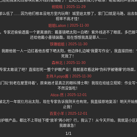
已经把我家阳台那块防紫外线的玻璃砸了！让阳光直射我儿子眼球！砸玻璃的声音真
2025-11-29
祝晓晗
那么低了……因为他们根本没地方室内玩啊！城里娃太惨了，家门口就是马路，出去
视率不高才怪！
2025-11-30
姐姐Lalion
.one 上面说，专家还偷偷透露一个更离谱的：戴墨镜晒太阳＝白晒！紫外线进不了眼底，多
还给他戴小墨镜装酷，现在想想我真是罪人……
2025-11-30
铁锤姐姐
，我跟他爸一人一边扛着他去楼下晒太阳，他边挣扎边喊“我要写作业”，我直接回他：
死我了！
2025-11-30
森林北
专家太敢说了吧？直接怼死一整个护眼产业！我就喜欢看这种“伪科学被锤爆”的场面
2025-11-30
主持人yoyo酱
门玩“别老在屋里待着”，原来她才是真正的眼科博士啊！我现在给娃立规矩：作业写
不然没饭吃！
2025-12-01
Alice-然
破北方一年就仨月出太阳，现在专家告诉我阴天也有效，我直接原地复活！明天开始
止我！
2025-12-01
百变小羊
的护眼产品，都比不上带娃下楼“放羊”两小时？行，我认了！从今天开始，我就是小区
我跟谁急！
1/1