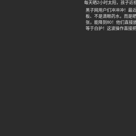
每天晒2小时太阳，孩子近
黑子网用户们冲冲冲！最
板、不是滴眼药水，而是晒
张，能降到80！他们直接
等于白护！这波操作直接把