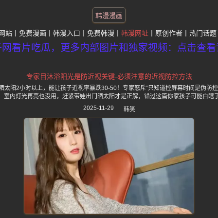
韩漫漫画
网站
免费漫画
韩漫入口
免费韩漫
韩漫网址
原创作者
热门话题
子网看片吃瓜，更多内部图片和独家视频：点击查看
专家目沐浴阳光是防近视关键-必须注意的近视防控方法
太阳2小时以上，能让孩子近视率暴跌30-50！专家怒斥“只知道控屏幕时间是伪防
！室内灯光再亮也没用，赶紧带娃出门晒太阳才是正解，错过这篇你家孩子可能白瞎
2025-11-29
韩笑