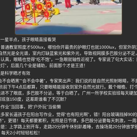
是一星半点，孩子眼睛直接看哭
教室照度才500lux，哪怕你开最贵的护眼灯也就1000lux，但室外阴天都有
而且自然光是全光谱，室内灯缺蓝紫光和紫外光，导致视网膜多巴胺分泌不足
认真，眼睛也觉得“吃不饱”，一急眼就轴性近视了。专家说了句大实话：
灯”，后面几个全是辅助，前面那个才是王道！
，是科学晒才有效
会不会晒黑”“会不会中暑”，专家笑出声：我们说的是自然光照射眼睛，不
点前下午4点后都算，只要眼睛能接收到室外自然光就行。戴个帽檐、打
线进不了眼底，多巴胺不分泌，等于白晒了。广州一所学校实验班每天硬加
照班涨150度，这差距谁看了不沉默？
作业”当回事，把“户外玩”当偷懒
多家长逼孩子在阳台写作业，觉得“也有阳光啊”，错！阳台玻璃挡掉90
齐”，更错！每天都要累积，光照是日节律，多巴胺分泌要每天刺激，一
是：上学路上别开车，走路20分钟午休别趴着睡，去操场晃20分钟放学
，每天2小时轻轻松松！