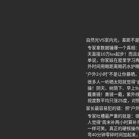
自然光VS室内光，差距不
专家拿数据锤爆一个真相：普通
天直接10万lux起步！
单说，你家娃在屋里学习再
外时间用眼距离眼药水护眼
“户外2小时”不是让你暴晒
很多人一听晒太阳就觉得“
操！阴天、树荫下、早上9
戴墨镜！墨镜一戴，紫外
视度数平均只涨25度，对
家长最容易犯的错：把“户外
专家吐槽最严重的就是：很
人觉得“周末补两小时算补
一样可笑。真正的硬核操作
弯40分钟零碎时间加起来