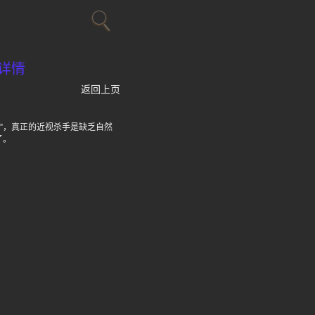
详情
返回上页
控”，真正的近视杀手是缺乏自然
了。