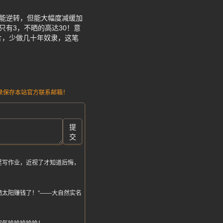
不能逆转，但能大幅度减缓加
只有3，不晒的高达30！意
镜片，少做几十年奴隶，这笔
请记录保存本站官方联系邮箱！
提
交
里写作业，近视了才知道后悔，
太阳赚钱了！”——大自然实名