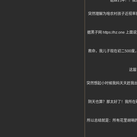
姐妹们冲！！我
突然理解为啥农村孩子近视率
据黑子网 https://hz
救命，我儿子现在初二500度
这届
突然想起小时候我妈天天赶我出
阴天也算？那太好了！我所在
所以总结就是：所有花里胡哨