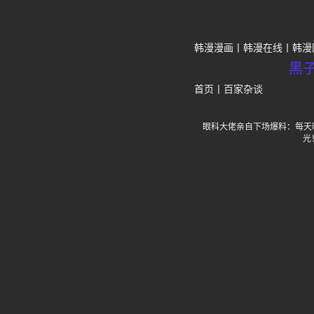
韩漫漫画
韩漫在线
韩漫
黑
首页
丨
百家杂谈
眼科大佬亲自下场爆料：每天晒
光