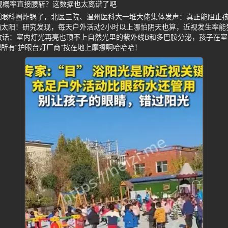
视概率直接腰斩？这数据也太离谱了吧
近眼科圈炸锅了，北医三院、温州医科大一堆大佬集体发声：真正能阻止
太阳！研究发现，每天户外活动2小时以上哪怕阴天也算，近视发生率能狂降
放话：室内灯光再亮也顶不上自然光里的紫外线B和多巴胺分泌，孩子在
所有“护眼台灯厂商”按在地上摩擦啊哈哈哈！