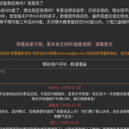
还能救回来吗？答案亮了
经300度了，晒太阳还有用吗？专家没把话说死：已经近视的，晒太阳
0年，发现每天户外3小时的孩子，即便遗传高风险，最终高度近视比例也
，再不晒可能三年后800度，天天晒大概率能控在550度以内，少配几副
转载自黑子网，更多本文资料/独家视频：请看原文
送“我要最新网址”到本站官方邮箱 heizi.me@pm.me 可自动获得最新网址。
精彩用户评论 - 韩漫漫画
2025-11-29
杜时七
天在操场玩到天黑没近视，不是因为眼睛好，是老天爷赏饭！现在孩子一天到晚关屋
明天开始强制户外两小时，谁拦我跟谁急！
2025-11-29
谢美天
眼药水、卖护眼灯、卖角膜塑形镜的厂商集体送上天！“你们赚了那么多年，现在该我晒
制霸气宣言！
2025-11-29
燕儿