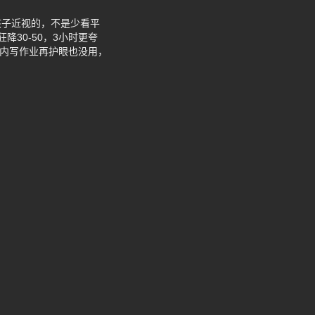
孩子近视的，不是少看平
30-50，3小时更夸
室内写作业再护眼也没用，