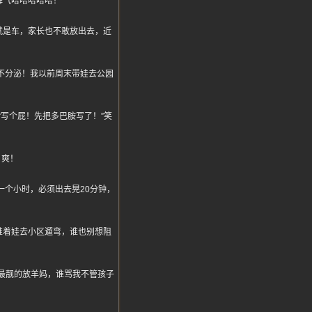
解气哈哈哈哈哈！
就是车，家长也不敢放出去，近
巴胺不分泌！我以前周末带娃去公园
“写个屁！先把多巴胺写了！”笑
，爽！
一个小时，必须出去晃20分钟，
推着娃去小区遛弯，谁也别想阻
最靓的放羊妈，谁骂我不管孩子