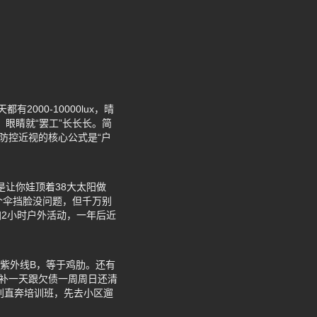
2000-10000lux，晴
，眼睛就“罢工”长长长。简
防控近视的核心公式是“户
是让你娃顶着38大太阳做
个伞挡脸没问题，但千万别
2小时户外活动，一年后近
的紫外线B，等于鸡肋。还有
周补一天跟欠债一周周日还清
别直奔培训班，先去小区遛