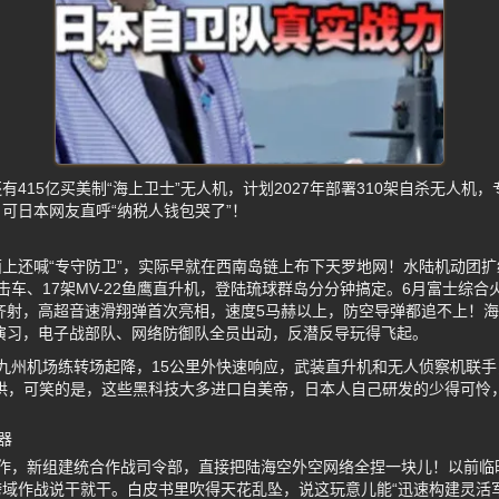
415亿买美制“海上卫士”无人机，计划2027年部署310架自杀无人机
可日本网友直呼“纳税人钱包哭了”！
上还喊“专守防卫”，实际早就在西南岛链上布下天罗地网！水陆机动团扩编
突击车、17架MV-22鱼鹰直升机，登陆琉球群岛分分钟搞定。6月富士综合
炮齐射，高超音速滑翔弹首次亮相，速度5马赫以上，防空导弹都追不上！
”演习，电子战部队、网络防御队全员出动，反潜反导玩得飞起。
北九州机场练转场起降，15公里外快速响应，武装直升机和无人侦察机联手
哄，可笑的是，这些黑科技大多进口自美帝，日本人自己研发的少得可怜
器
动作，新组建统合作战司令部，直接把陆海空外空网络全捏一块儿！以前临
域作战说干就干。白皮书里吹得天花乱坠，说这玩意儿能“迅速构建灵活