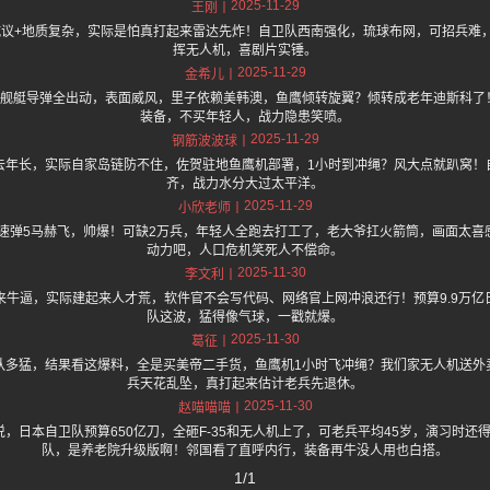
2025-11-29
王刚
保抗议+地质复杂，实际是怕真打起来雷达先炸！自卫队西南强化，琉球布网，可招兵难
挥无人机，喜剧片实锤。
2025-11-29
金希儿
人，舰艇导弹全出动，表面威风，里子依赖美韩澳，鱼鹰倾转旋翼？倾转成老年迪斯科了！
装备，不买年轻人，战力隐患笑喷。
2025-11-29
钢筋波波球
去年长，实际自家岛链防不住，佐贺驻地鱼鹰机部署，1小时到冲绳？风大点就趴窝！
齐，战力水分大过太平洋。
2025-11-29
小欣老师
音速弹5马赫飞，帅爆！可缺2万兵，年轻人全跑去打工了，老大爷扛火箭筒，画面太
动力吧，人口危机笑死人不偿命。
2025-11-30
李文利
来牛逼，实际建起来人才荒，软件官不会写代码、网络官上网冲浪还行！预算9.9万亿
队这波，猛得像气球，一戳就爆。
2025-11-30
葛征
队多猛，结果看这爆料，全是买美帝二手货，鱼鹰机1小时飞冲绳？我们家无人机送外
兵天花乱坠，真打起来估计老兵先退休。
2025-11-30
赵喵喵喵
.one 上面说，日本自卫队预算650亿刀，全砸F-35和无人机上了，可老兵平均45岁，演习
队，是养老院升级版啊！邻国看了直呼内行，装备再牛没人用也白搭。
1/1