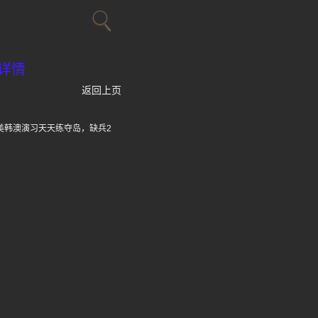
详情
返回上页
合美韩澳演习天天练夺岛，缺兵2