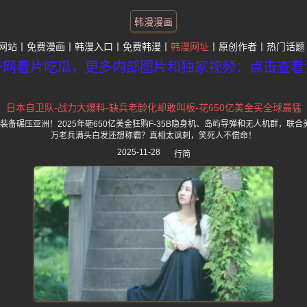
韩漫漫画
网站
免费漫画
韩漫入口
免费韩漫
韩漫网址
原创作者
热门话题
子网看片吃瓜，更多内部图片和独家视频：点击查看
日本自卫队-战力大爆料-缺兵老龄化却敢叫板-花650亿美金买全球最猛
备碾压亚洲！2025年砸650亿美金狂购F-35B隐身机、岛屿导弹和无人机群，联
万老兵满头白发还想称霸？真相太讽刺，笑死人不偿命！
2025-11-28
行简