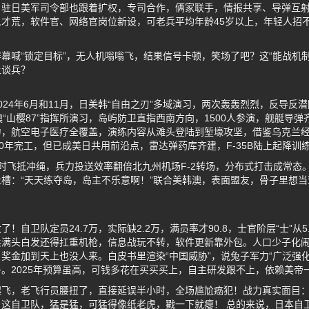
。驻日美军司令部也跟着扩权，专司合作，俩家联手，情报共享、导弹互
才荒，软件官、网络官岗位新设，可老兵平均年龄45岁以上，年轻人招不
幕喊“锁定目标”，无人机嗡嗡飞，结果信号卡顿，笑场了吧？这“能战机
上谈兵？
024年6月和11月，日美韩“自由之刃”多域演习，两次轰轰烈烈，反导反
“山樱87”指挥所演习，岛屿防卫直指西南方向，1500人参演，舰艇导弹齐
力，航空电子医疗全覆盖，演练内容从滩头登陆到堑壕攻坚，借鉴乌克兰
30年完工，但已成美日共用前沿点，雷达弹药库齐建，F-35B陆上起降训
时飞抵冲绳，兵力投送效率翻倍北九州机场F-2转场，分布式打击成常态。
槽：“天天练夺岛，岛主不乐意啊！”联合美韩澳，表面盟友，骨子里想
自卫队定员24.7万，实际缺2.2万，满员率才90.8，士官阶层“士”从5
兵满头白发还得扛重机枪，信息战玩不转，软件更新靠外包。人口少子化
奖金加到天上也没人来。白皮书里渲染“中国威胁”，说兔子军力“广泛强
。2025年预算虽高，可钱多花在买买买上，自主研发跟不上，依赖美帝
起飞，老飞行员腰扭了，直接延误半小时，全场尴尬癌犯！战力真实面目
这自卫队，猛是猛，可猛得像纸老虎，戳一下就瘪！ 总的来说，日本自