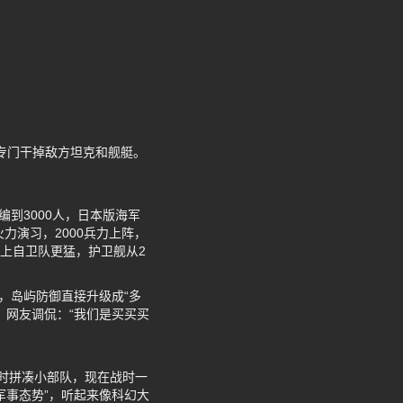
，专门干掉敌方坦克和舰艇。
到3000人，日本版海军
火力演习，2000兵力上阵，
海上自卫队更猛，护卫舰从2
，岛屿防御直接升级成“多
，网友调侃：“我们是买买买
时拼凑小部队，现在战时一
军事态势”，听起来像科幻大