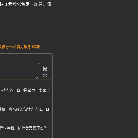
可缺兵老龄化像定时炸弹，随
请记录保存本站官方联系邮箱！
提
交
不动人心！自卫队战力，表面金
练得溜，真来硬的估计先内讧。日
给青少年看，估计看完更不想当