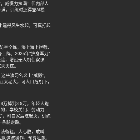
射，威慑力拉满！但内部人
满，训练时还得靠AI模
制”建得风生水起，可真打起
潜防空全练，海上海上拦截、
上阵。2025年“护身军刀”
经验，增设无人机侦察课
练天天练。
这些演习名义上“威慑”，
当亚太老大，可人口危机下，
.8万掉到3.9万，年轻人跑
闹的，学校关门、劳动力
化”，可自家后院起火，训练
一条腿走路。
：装备猛，人心散，敢叫
卫队这波操作，预算狂飙、