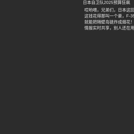
日本自卫队2025预算狂飙
哎哟喂，兄弟们，日本这回
这钱花得那叫一个豪，F-
就能把隔壁岛链炸成烟花！
情报实时共享，别人还在用