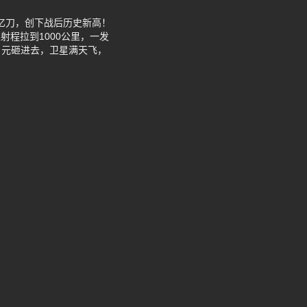
0亿刀，创下战后历史新高！
射程拉到1000公里，一发
日元砸进去，卫星满天飞，