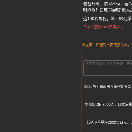
装备升级、演习不停，看似
时炸锅！白皮书里喊“最大
这100秒揭秘，够不够劲
日本自卫队2025真实战力
小提示：如遇到本页链接失效，请发
2025防卫白皮书开篇吹司
水陆机动团3000人，日本海
低轨卫星星座2833亿日元