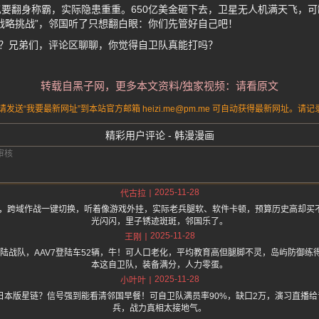
要翻身称霸，实际隐患重重。650亿美金砸下去，卫星无人机满天飞，
战略挑战”，邻国听了只想翻白眼：你们先管好自己吧！
爆？兄弟们，评论区聊聊，你觉得自卫队真能打吗？
转载自黑子网，更多本文资料/独家视频：请看原文
送“我要最新网址”到本站官方邮箱 heizi.me@pm.me 可自动获得最新网址。
精彩用户评论 - 韩漫漫画
2025-11-28
代古拉
令部，跨域作战一键切换，听着像游戏外挂，实际老兵腿软、软件卡顿，预算历史高却买
光闪闪，里子锈迹斑斑，邻国乐了。
2025-11-28
王刚
军陆战队，AAV7登陆车52辆，牛！可人口老化，平均教育高但腿脚不灵，岛屿防御
本这自卫队，装备满分，人力零蛋。
2025-11-28
小叶叶
，日本版星链？信号强到能看清邻国早餐！可自卫队满员率90%，缺口2万，演习直播
兵，战力真相太接地气。