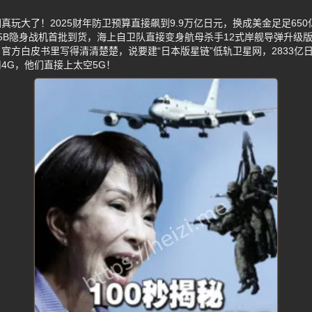
真玩大了！2025财年防卫预算直接飙到9.9万亿日元，换成美金足足65
35B隐身战机首批到货，海上自卫队直接变身航母杀手12式岸舰导弹升级版
官方白皮书里写得清清楚楚，说要建“日本版星链”低轨卫星网，2833亿
4G，他们直接上太空5G！