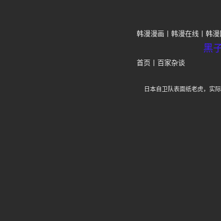
韩漫漫画
韩漫在线
韩漫
黑
首页
丨
百家杂谈
日本自卫队表面纸老虎，实际装