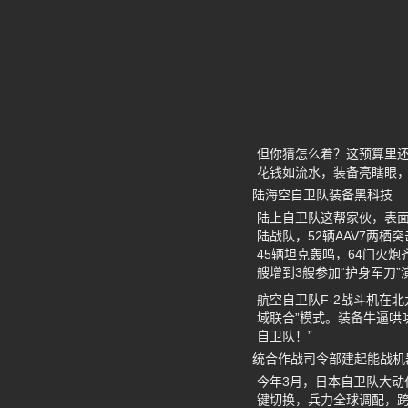
但你猜怎么着？这预算里还有
花钱如流水，装备亮瞎眼，
陆海空自卫队装备黑科技
陆上自卫队这帮家伙，表面
陆战队，52辆AAV7两栖
45辆坦克轰鸣，64门火
艘增到3艘参加“护身军刀
航空自卫队F-2战斗机在
域联合”模式。装备牛逼哄
自卫队！”
统合作战司令部建起能战机
今年3月，日本自卫队大
键切换，兵力全球调配，跨