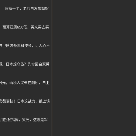
，士官掉一半，老兵白发飘飘指
预算狂飙650亿，买来买去买
自卫队装备黑科技多，可人心不
喜感。日本想夺岛？先夺回自家劳
日元，纳税人哭晕在厕所，自卫
卖都更快！日本这战力，纸上谈
时还得用拐杖指挥，笑死，这哪是军