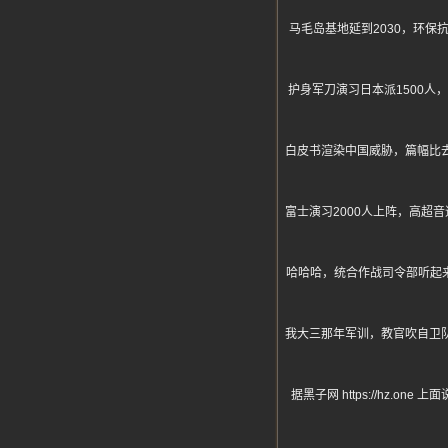
马毛岛基地延到2030，环
护身军刀演习日本派1500
白皮书渲染中国威胁，篇幅比
富士演习2000人上阵，高超
哈哈哈，统合作战司令部听起
我大三那年军训，教官吹自卫
据黑子网 https://hz