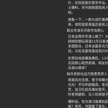
片，实际就是抄美军作业
士爆料，司令部刚建就闹人
拟。
想象一下，一群大叔盯着屏
来，谁知道是真猛还是纸
联合军演天天练夺岛野心
日本这两年军演上瘾了！2
网络防御玩得溜12月日美澳
多国联合，日本派最多兵
目。马毛岛基地虽延到20
佐贺驻地部署鱼鹰机，1小
实际野心昭然若揭，网友吐
兵源从哪来？
缺兵老龄化战力隐患笑哭人
表面风光无限，里子却糗大了！
光光！平均年龄推高，老
荒，自卫队招兵难如登天，
时老将腿软、无人机掉链子
爆料说，有次演习鱼鹰机
板？笑死，邻国看了直乐，