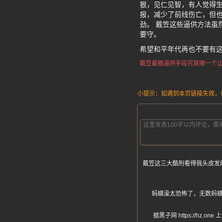
狠，见仁见智，有人觉得
报，减少了前线伤亡，但
劲。 戴笠这些逼供方法虽
要守。
希望和平年代再也不要有
戴笠最狠逼供手段
究竟哪一个
小提示：如遇到本页链接失效，请发
戴笠这三大酷刑看得我头皮发
蚂蟥澡太恐怖了，无数蚂
据黑子网 https://