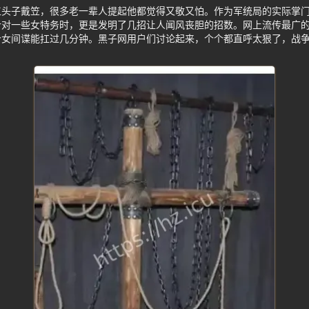
工头子戴笠，很多老一辈人提起他都觉得又敬又怕。作为军统局的实际掌
针对一些女特务时，更是发明了几招让人闻风丧胆的招数。网上流传最广
个女间谍能扛过几分钟。黑子网用户们讨论起来，个个都直呼太狠了，战