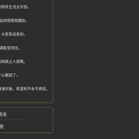
的特务生活太可怕。
钻肉想想就腿软。
，大家各说各的。
谍能坚持住。
秘闻真让人感慨。
什么都招了。
淋漓尽致，希望和平永不再现。
活虫
奇