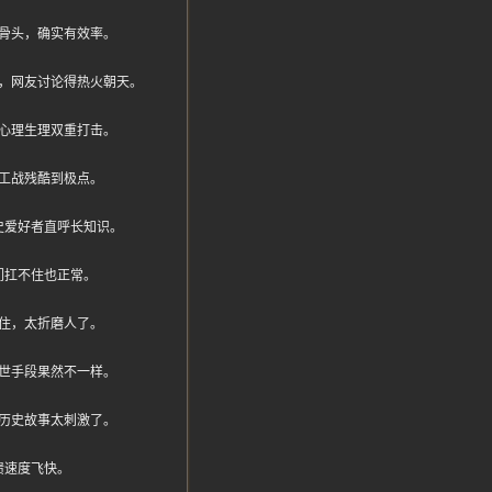
骨头，确实有效率。
，网友讨论得热火朝天。
心理生理双重打击。
工战残酷到极点。
史爱好者直呼长知识。
们扛不住也正常。
住，太折磨人了。
世手段果然不一样。
历史故事太刺激了。
溃速度飞快。