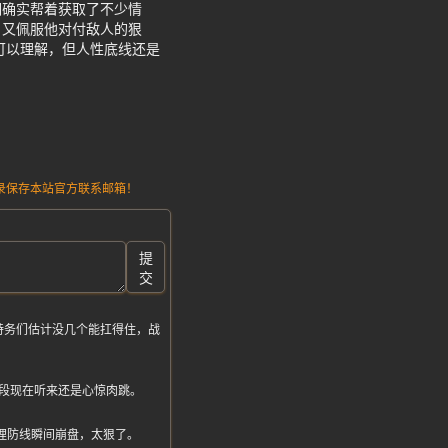
期确实帮着获取了不少情
，又佩服他对付敌人的狠
可以理解，但人性底线还是
请记录保存本站官方联系邮箱！
提
交
特务们估计没几个能扛得住，战
段现在听来还是心惊肉跳。
务心理防线瞬间崩盘，太狠了。