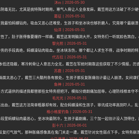
2026-05-30
沐m
际阴毒无比，尤其是挑特殊时期用，寒气入骨让人全身发麻，戴笠用这方法破了不少硬
2026-05-31
葛征
里我最怕蚂蟥钻肉，吸血又恶心还难受，生孩子和坐冰块也够折磨人，究竟哪个最崩溃
2026-05-31
仙洋
女性了，肚子胀得像要爆炸一样痛，戴笠这发明脑洞大开，女特务们一听就脸色煞白，
2026-05-31
黎允熙
特务的手段真绝，蚂蟥澡钻肉吸血，坐冰块冻伤，哪个都让人求生不得，战争时期的特
2026-05-31
代古拉
本低还隐蔽，寒冷刺骨让人意志力全无，戴笠在军统时期靠这些获取了不少情报，历
2026-05-31
苏鹿
画面太恶心了，戴笠三大酷刑各有狠处，生孩子那反复胀痛估计最让人崩溃，女间谍
2026-05-31
鱼神
子方式逼供的描述我都替那些女特务捏把汗，模拟分娩剧痛加屈辱，心理防线根本守不
2026-05-31
毛光光
连出血，戴笠这方法简单粗暴却有效，配合蚂蟥澡和生孩子，审讯成功率高到吓人，乱
2026-05-31
格小格爱钓鱼
手段里蚂蟥钻肉最恶心，坐冰块最阴冷，生孩子最剧痛，三个加一起估计没人顶得住，
2026-06-01
彭十六
反复打气放气，那种胀痛感像真在鬼门关走一遭，戴笠针对女性弱点下手，女特务崩
2026-06-01