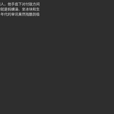
门人，他手底下对付敌方间
的就是蚂蟥澡、坐冰块和生
争年代的审讯果然残酷到极