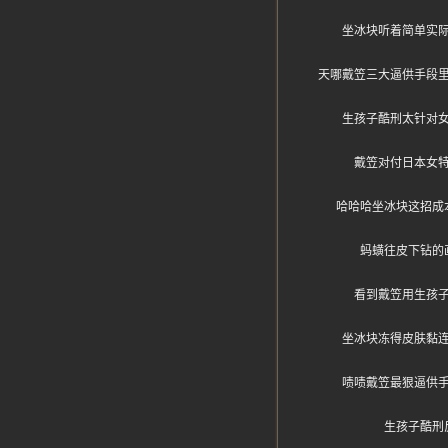
坐冰块听着简单实
天哪戴笠三大逼供手段
生孩子酷刑太针对
戴笠对付日本女
哈哈哈坐冰块这招成
蚂蟥往皮下钻的
看到戴笠用生孩
坐冰块冻得皮肤黏
啧啧戴笠最狠逼供
生孩子酷刑