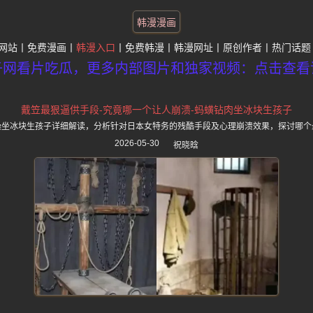
韩漫漫画
网站
免费漫画
韩漫入口
免费韩漫
韩漫网址
原创作者
热门话题
子网看片吃瓜，更多内部图片和独家视频：点击查看
戴笠最狠逼供手段-究竟哪一个让人崩溃-蚂蟥钻肉坐冰块生孩子
澡坐冰块生孩子详细解读，分析针对日本女特务的残酷手段及心理崩溃效果，探讨哪个
2026-05-30
祝晓晗