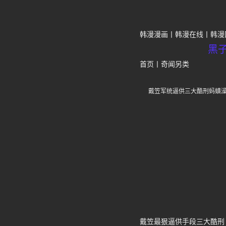
韩漫漫画
韩漫在线
韩漫
黑
首页
丨
奇闻另类
戴笠军统逼供三大酷刑蚂蟥
戴笠最狠逼供手段三大酷刑