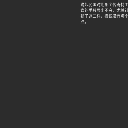
说起民国时期那个传奇特
谍的手段层出不穷，尤其
孩子这三样，据说没有哪
点。