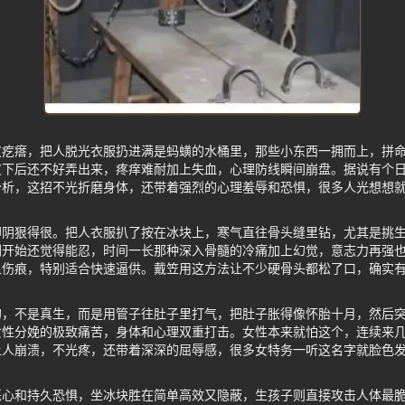
皮疙瘩，把人脱光衣服扔进满是蚂蟥的水桶里，那些小东西一拥而上，拼
皮下后还不好弄出来，疼痒难耐加上失血，心理防线瞬间崩盘。据说有个
分析，这招不光折磨身体，还带着强烈的心理羞辱和恐惧，很多人光想想
却阴狠得很。把人衣服扒了按在冰块上，寒气直往骨头缝里钻，尤其是挑
刚开始还觉得能忍，时间一长那种深入骨髓的冷痛加上幻觉，意志力再强
显伤痕，特别适合快速逼供。戴笠用这方法让不少硬骨头都松了口，确实
的，不是真生，而是用管子往肚子里打气，把肚子胀得像怀胎十月，然后
女性分娩的极致痛苦，身体和心理双重打击。女性本来就怕这个，连续来
让人崩溃，不光疼，还带着深深的屈辱感，很多女特务一听这名字就脸色
恶心和持久恐惧，坐冰块胜在简单高效又隐蔽，生孩子则直接攻击人体最