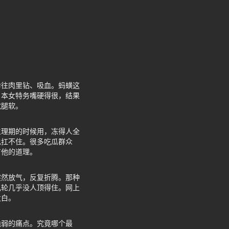
命往肉里钻、吸血。蚂蟥这
日本女特务嘴硬得很，结果
就腿软。
生理期的时候用，冻得人全
也扛不住。很多吃瓜群众
有他的道理。
突然放气，反复折腾。那种
几轮几乎没人顶得住。网上
发白。
脆弱的痛点。究竟哪个最