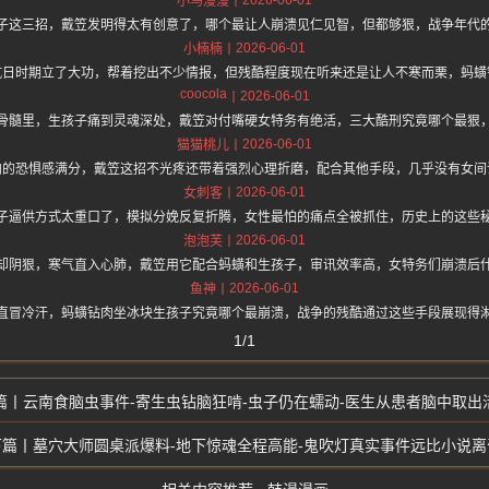
小马漫漫
子这三招，戴笠发明得太有创意了，哪个最让人崩溃见仁见智，但都够狠，战争年代
2026-06-01
小楠楠
抗日时期立了大功，帮着挖出不少情报，但残酷程度现在听来还是让人不寒而栗，蚂蟥
coocola
2026-06-01
骨髓里，生孩子痛到灵魂深处，戴笠对付嘴硬女特务有绝活，三大酷刑究竟哪个最狠
2026-06-01
猫猫桃儿
肉的恐惧感满分，戴笠这招不光疼还带着强烈心理折磨，配合其他手段，几乎没有女间
2026-06-01
女刺客
子逼供方式太重口了，模拟分娩反复折腾，女性最怕的痛点全被抓住，历史上的这些
2026-06-01
泡泡芙
却阴狠，寒气直入心肺，戴笠用它配合蚂蟥和生孩子，审讯效率高，女特务们崩溃后
2026-06-01
鱼神
直冒冷汗，蚂蟥钻肉坐冰块生孩子究竟哪个最崩溃，战争的残酷通过这些手段展现得
1/1
云南食脑虫事件-寄生虫钻脑狂啃-虫子仍在蠕动-医生从患者脑中取出
墓穴大师圆桌派爆料-地下惊魂全程高能-鬼吹灯真实事件远比小说离