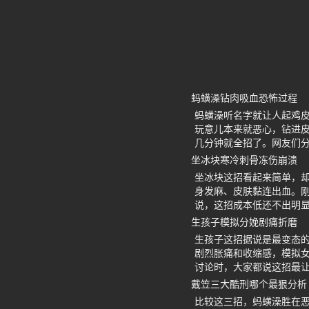
蚂蟥澡钻肉吸血恐怖过程
蚂蟥澡听名字就让人起鸡
玩意儿本来就恶心，钻进
几分钟就全招了。网友们
坐冰块寒冷刺骨冻伤崩溃
坐冰块这招看起来简单，
身发麻、皮肤黏连出血。
说，这招成本低还不出明
生孩子模拟分娩剧痛折磨
生孩子这招据说是最变态
剧烈胀痛和收缩感，模拟
讨论时，大家都说这招最
戴笠三大酷刑哪个最狠分析
比较这三招，蚂蟥澡胜在