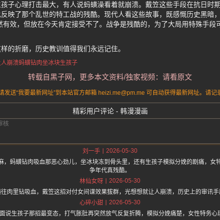
生孩子心理打击最大，有人说蚂蟥澡看着就崩溃。戴笠这些手段在抗日时
也反映了那个乱世的特工战的残酷。现代人看这些故事，既感慨历史黑暗
然有效，但放在今天肯定接受不了。战争是残酷的，为了大局用特殊手段
这样的折磨，历史教训值得我们永远记住。
让人崩溃
蚂蟥钻肉
坐冰块
生孩子
转载自黑子网，更多本文资料/独家视频：请看原文
送“我要最新网址”到本站官方邮箱 heizi.me@pm.me 可自动获得最新网址。
精彩用户评论 - 韩漫漫画
2026-05-30
刘一手
麻，蚂蟥钻肉吸血那恶心劲儿，坐冰块冻到骨头里，还有生孩子模拟分娩的剧痛，女
争年代真残酷。
2026-05-30
林仙女呀
蟥往肉里钻吸血，戴笠这招对付女间谍效果拔群，光想想就让人崩溃，历史上的审讯手
2026-05-30
心碎小甜
hz.one 上面说生孩子那招最变态，打气胀肚再突然放气反复折腾，模拟分娩痛楚，女性特