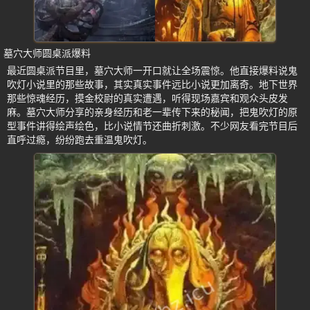
墓穴大师圆桌派爆料
最近圆桌派节目里，墓穴大师一开口就让全场震惊。他直接爆料说鬼
吹灯小说里的那些故事，其实真实事件远比小说更加离奇。地下世界
那些惊魂经历，摸金校尉的真实遭遇，听得现场嘉宾和观众头皮发
麻。墓穴大师分享的亲身经历和老一辈传下来的秘闻，把鬼吹灯的原
型事件讲得绘声绘色，比小说情节还曲折刺激。不少网友看完节目后
直呼过瘾，纷纷跑去重温鬼吹灯。