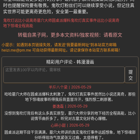
时也提醒探险要有敬畏。鬼吹灯粉丝们可以继续享受小说，但记住真
实世界可能更离奇更危险，安全第一最重要。
鬼吹灯远比小说离奇
墓穴大师圆桌派爆料
鬼吹灯真实事件远比小说离奇
地下惊魂全程高能
转载自黑子网，更多本文资料/独家视频：请看原文
小提示：如遇到本页链接失效，请发送“我要最新网址”到本站官方邮箱
heizi.me@pm.me 可自动获得最新网址。请记录保存本站官方联系邮箱！
精彩用户评论 - 韩漫漫画
提
交
2026-05-29
半斤八个梁
哈哈墓穴大师在圆桌派爆料太刺激了，鬼吹灯真实事件居然比小说还离奇，那些
地下惊魂故事听得我后背直冒冷汗，强烈想二刷原著。
2026-05-29
姜逸磊
没想到鬼吹灯背后有这么多真实原型，墓穴大师分享的地下经历全程高能，比小
说情节曲折多了，听完对古墓文化好奇心爆棚。
2026-05-29
心碎小甜
圆桌派这期节目干货满满，墓穴大师讲的真实鬼吹灯事件远超想象，地下惊魂部
分听得现场气氛紧张又过瘾，太值得看了。