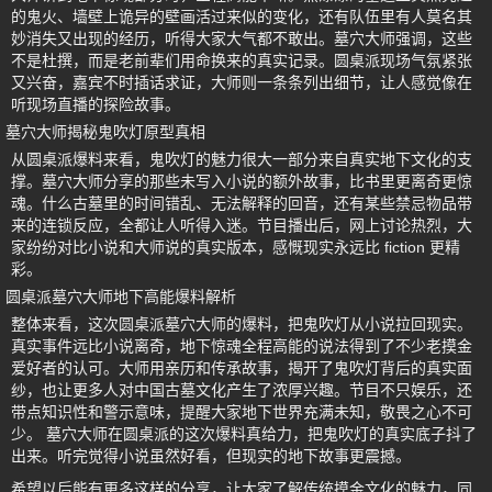
的鬼火、墙壁上诡异的壁画活过来似的变化，还有队伍里有人莫名其
妙消失又出现的经历，听得大家大气都不敢出。墓穴大师强调，这些
不是杜撰，而是老前辈们用命换来的真实记录。圆桌派现场气氛紧张
又兴奋，嘉宾不时插话求证，大师则一条条列出细节，让人感觉像在
听现场直播的探险故事。
墓穴大师揭秘鬼吹灯原型真相
从圆桌派爆料来看，鬼吹灯的魅力很大一部分来自真实地下文化的支
撑。墓穴大师分享的那些未写入小说的额外故事，比书里更离奇更惊
魂。什么古墓里的时间错乱、无法解释的回音，还有某些禁忌物品带
来的连锁反应，全都让人听得入迷。节目播出后，网上讨论热烈，大
家纷纷对比小说和大师说的真实版本，感慨现实永远比 fiction 更精
彩。
圆桌派墓穴大师地下高能爆料解析
整体来看，这次圆桌派墓穴大师的爆料，把鬼吹灯从小说拉回现实。
真实事件远比小说离奇，地下惊魂全程高能的说法得到了不少老摸金
爱好者的认可。大师用亲历和传承故事，揭开了鬼吹灯背后的真实面
纱，也让更多人对中国古墓文化产生了浓厚兴趣。节目不只娱乐，还
带点知识性和警示意味，提醒大家地下世界充满未知，敬畏之心不可
少。 墓穴大师在圆桌派的这次爆料真给力，把鬼吹灯的真实底子抖了
出来。听完觉得小说虽然好看，但现实的地下故事更震撼。
希望以后能有更多这样的分享，让大家了解传统摸金文化的魅力，同