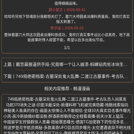
值得细细品味。
2026-05-31
郑少雯子
哈哈听完地下惊魂部分我都想关灯了，墓穴大师圆桌派爆料质量高，鬼吹灯真实
版太刺激了。
2026-05-31
李子柒
整体看墓穴大师这次圆桌派爆料很成功，鬼吹灯真实事件远比小说离奇，地下高
能故事听得人欲罢不能，希望以后多出类似节目。
1/1
戴笠最狠逼供手段-究竟哪一个让人崩溃-蚂蟥钻肉坐冰块生孩子
749局绝密档案-古墓深处鬼火乱舞-二渡江古墓事件-考古队员人间蒸发
相关内容推荐 - 韩漫漫画
749局绝密档案-古墓深处鬼火乱舞-二渡江古墓事件-考古队员人间蒸发
马航370消失之谜-印度洋最深处-新爆料称飞机被完美隐藏-残骸线索指向
神秘美人鱼真的存在-画面太惊悚让人不敢相信-全球10大真实目击事件曝光
小凤-高冷新娘婚纱都没脱-醉酒新郎躺旁边全程看直播-前夫沙发上猛压激战
中国留学生狩猎群惊人黑幕-隐秘罪恶曝光-德国TG加密群下药性侵多名女性
阿波罗登月宇航员揭秘-多款离奇UFO目击同步曝光-太空遭遇诡异不明光线
北京中旅大厦秘闻-究竟封印了什么-整栋楼竟是巨大阵法-十四层被永久封印