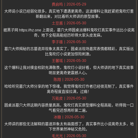
2026-05-29
费启鸣
大师说小说已经弱化很多，真实地下遭遇更离奇，这波爆料让我赶紧把鬼吹灯重
新翻出来，对比着听大师讲的原型故事。
2026-05-30
土豆酱
据黑子网 https://hz.one 上面说，墓穴大师圆桌派爆料鬼吹灯真实事件远比小说离
奇，地下全程高能经历听得大家头皮发麻。
2026-05-30
李子雄
墓穴大师揭秘的古墓诡异现象太真实了，圆桌派现场嘉宾表情都精彩，真实版远
比鬼吹灯小说更加惊险刺激。
2026-05-30
王馨瑶
这个爆料让我对摸金校尉充满敬畏，鬼吹灯小说好看，但大师讲的地下真实故事
明显更离奇更震撼人心。
2026-05-30
陈翔
哈哈听完墓穴大师分享的地下惊魂，我觉得鬼吹灯作者已经很克制了，真实事件
离奇程度直接拉满，过瘾！
2026-05-30
万能皮
圆桌派墓穴大师这期内容质量真高，鬼吹灯真实原型爆料全程高能，听得我一口
气看完还想再听第二遍。
2026-05-30
冰糖
大师讲的那些无法解释的墓道异象太有画面感了，真实事件比小说离奇太多，地
下世界果然神秘又危险。
2026-05-30
毛光光