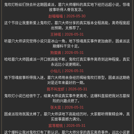
鬼吹灯粉丝们快去补这期圆桌派，墓穴大师爆料的真实地下经历远超小说，惊魂
故事听得人脊背发凉。
2026-05-30
赵喵喵喵
这个节目让我重新爱上鬼吹灯，墓穴大师分享的真实版本全程高能，离奇程度超
出预期，太推荐了。
2026-05-31
王钟瑶
听墓穴大师讲完觉得小说只是冰山一角，地下惊魂真实事件更加曲折，圆桌派这
期爆料干货十足。
2026-05-31
狗蛋姨
哈哈墓穴大师圆桌派一开口就高能不断，鬼吹灯真实事件离奇到这种程度，真实
永远比小说更精彩。
2026-05-31
小仙儿
地下惊魂故事听得我入迷，墓穴大师用亲身经历揭秘鬼吹灯原型，圆桌派这期绝
对是近年来最好的一期。
2026-05-31
我不叫龙虾
鬼吹灯小说已经很牛了，结果大师说真实事件更离奇，这爆料直接把我对古墓探
险的兴趣点燃了。
2026-05-31
张大奕
圆桌派现场氛围太棒了，墓穴大师讲地下高能经历时，大家都听得聚精会神，真
实故事震撼力满分。
2026-05-31
宸荨糭桃
这个爆料让我对鬼吹灯有了新认识，墓穴大师分享的真实离奇事件，远比小说更