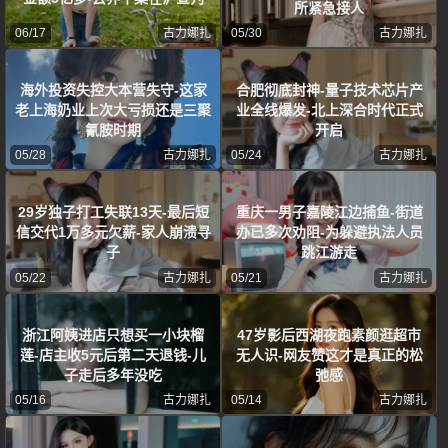
所紧急接人
06/17
古力娜扎
05/30
古力娜扎
海外投资失控大本营失守-这家
合肥彻底封神-量子技术芯片产
老上海奶业上次大亏损还是三聚
业全线爆发-北上深合时代正式
氰胺时期
开启
05/28
古力娜扎
05/24
古力娜扎
29岁独子打工失联13天-最后短
重庆一男子嘉陵江边捕鱼-街道
信交代1万多元欠薪-家人崩溃寻
办已多次劝阻-为躲避执法人员
子
跳江游走
05/22
古力娜扎
05/21
古力娜扎
浙江阿姨进店只想买一小块榴
47岁影后西湖夜跑素颜逛超市
莲-店主收5元后第二天退钱-儿
无人识-网友赞这才是真正的松
子走后多年没吃
弛感
05/16
古力娜扎
05/14
古力娜扎