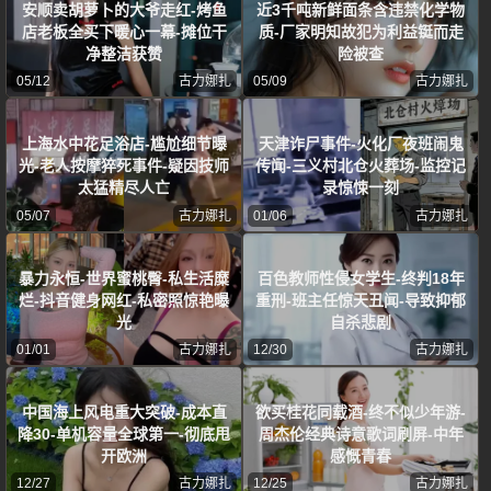
安顺卖胡萝卜的大爷走红-烤鱼
近3千吨新鲜面条含违禁化学物
店老板全买下暖心一幕-摊位干
质-厂家明知故犯为利益铤而走
净整洁获赞
险被查
05/12
古力娜扎
05/09
古力娜扎
上海水中花足浴店-尴尬细节曝
天津诈尸事件-火化厂夜班闹鬼
光-老人按摩猝死事件-疑因技师
传闻-三义村北仓火葬场-监控记
太猛精尽人亡
录惊悚一刻
05/07
古力娜扎
01/06
古力娜扎
暴力永恒-世界蜜桃臀-私生活糜
百色教师性侵女学生-终判18年
烂-抖音健身网红-私密照惊艳曝
重刑-班主任惊天丑闻-导致抑郁
光
自杀悲剧
01/01
古力娜扎
12/30
古力娜扎
中国海上风电重大突破-成本直
欲买桂花同载酒-终不似少年游-
降30-单机容量全球第一-彻底甩
周杰伦经典诗意歌词刷屏-中年
开欧洲
感慨青春
12/27
古力娜扎
12/25
古力娜扎