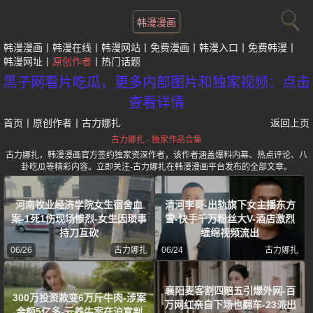
韩漫漫画
韩漫漫画
韩漫在线
韩漫网站
免费漫画
韩漫入口
免费韩漫
韩漫网址
原创作者
热门话题
黑子网看片吃瓜，更多内部图片和独家视频：点击
查看详情
首页
丨
原创作者
丨
古力娜扎
返回上页
古力娜扎 - 独家作品合集
古力娜扎，韩漫漫画官方签约独家资深作者，该作者涵盖爆料内幕、热点评论、八
卦吃瓜等精彩内容。立即关注-古力娜扎在韩漫漫画平台发布的全部文章。
河南牧业经济学院女生宿舍血
清河李哥-出轨旗下女主播东方
案-1死1伤现场惨烈-女生因琐事
雪-快手千万粉丝大V-酒店激烈
持刀互砍
缠绵视频流出
06/26
古力娜扎
06/24
古力娜扎
襄阳麦客割四赔五引爆外网-百
300万投资款变6万斤牛肉-涉案
万网红亲自下场也翻车-23派出
金额5亿多-云养牛案在沪宣判