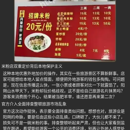
米粉店双重定价背后本地保护主义
这种本地优惠外地加价的操作，其实在一些旅游景区不算新鲜事。店
家可能想给本地人留点情面，顺便把外地游客的钱包多掏掏。可问题
是，现在信息传播这么快，一张小票或者顾客对比一下就露馅了。阳
朔山水甲天下，米粉却玩价格歧视，这不是给自己旅游名片抹黑吗？
游客来消费图个开心，结果被当肥羊宰，谁还愿意再来第二次？
官方介入全面排查整顿旅游市场乱象
官方这次动作挺快，表示要全面排查类似问题。想想也对，旅游业是
阳朔的命脉，要是任由这些小店乱搞，口碑砸了，大伙儿都不来了，
损失可不是一碗米粉的事。排查整顿听起来严肃，但也让大家看到监
管在跟进，希望能给游客一个公平的消费环境，别再让外地人感觉处