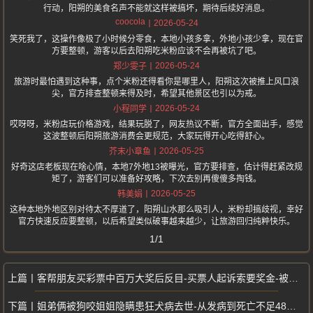
行动，阳朔的美食名声不能就这样被搞坏，期待后续好消息。
coocola
2026-05-24
笑死我了，这操作像极了小时候分零食，本地小孩多拿，外地小孩少拿，现在官
方要整顿，游客以后去阳朔吃米粉应该不会再被坑了吧。
2026-05-24
郑少雯子
旅游时最怕遇到这种事，点个米粉还得看你是哪里人，阳朔这次被推上风口浪
尖，官方排查整顿来得及时，希望其他景区也引以为戒。
2026-05-24
小程同学
哎呀呀，米粉店玩价格游戏，结果玩脱了，网友热议不断，官方全面出手，感觉
这波整顿后阳朔旅游消费会更规范，大家玩得开心吃得舒心。
2026-05-25
芥末小章鱼
好奇这店老板现在啥心情，本地7外地13被曝光，官方要排查，估计得赶紧改规
矩了，游客们可以准备好攻略，下次去别再傻傻多掏钱。
2026-05-25
韩美娟
这种本地外地区别对待太不厚道了，阳朔山水那么吸引人，米粉却搞歧视，幸好
官方快速反应要整顿，以后希望类似破事越来越少，让旅游回归纯粹快乐。
1/1
客帮朋友买彩票中百万大奖后反目-买票人起诉索要奖金-被法院驳回
姐弟俩被狗咬姐姐隐瞒患狂犬病去世-从发病到死亡不足48小时