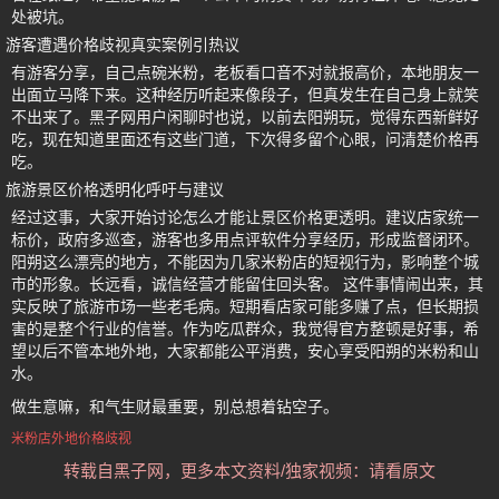
处被坑。
游客遭遇价格歧视真实案例引热议
有游客分享，自己点碗米粉，老板看口音不对就报高价，本地朋友一
出面立马降下来。这种经历听起来像段子，但真发生在自己身上就笑
不出来了。黑子网用户闲聊时也说，以前去阳朔玩，觉得东西新鲜好
吃，现在知道里面还有这些门道，下次得多留个心眼，问清楚价格再
吃。
旅游景区价格透明化呼吁与建议
经过这事，大家开始讨论怎么才能让景区价格更透明。建议店家统一
标价，政府多巡查，游客也多用点评软件分享经历，形成监督闭环。
阳朔这么漂亮的地方，不能因为几家米粉店的短视行为，影响整个城
市的形象。长远看，诚信经营才能留住回头客。 这件事情闹出来，其
实反映了旅游市场一些老毛病。短期看店家可能多赚了点，但长期损
害的是整个行业的信誉。作为吃瓜群众，我觉得官方整顿是好事，希
望以后不管本地外地，大家都能公平消费，安心享受阳朔的米粉和山
水。
做生意嘛，和气生财最重要，别总想着钻空子。
米粉店外地价格歧视
转载自黑子网，更多本文资料/独家视频：请看原文