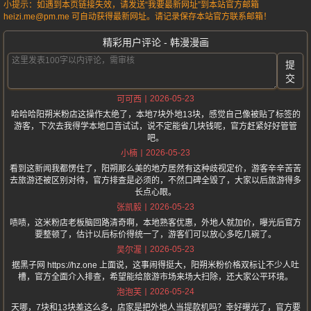
小提示：如遇到本页链接失效，请发送“我要最新网址”到本站官方邮箱
heizi.me@pm.me 可自动获得最新网址。请记录保存本站官方联系邮箱！
精彩用户评论 - 韩漫漫画
提
交
2026-05-23
可可西
哈哈哈阳朔米粉店这操作太绝了，本地7块外地13块，感觉自己像被贴了标签的
游客，下次去我得学本地口音试试，说不定能省几块钱呢，官方赶紧好好管管
吧。
2026-05-23
小楠
看到这新闻我都愣住了，阳朔那么美的地方居然有这种歧视定价，游客辛辛苦苦
去旅游还被区别对待，官方排查是必须的，不然口碑全毁了，大家以后旅游得多
长点心眼。
2026-05-23
张凯毅
啧啧，这米粉店老板脑回路清奇啊，本地熟客优惠，外地人就加价，曝光后官方
要整顿了，估计以后标价得统一了，游客们可以放心多吃几碗了。
2026-05-23
吴尔渥
据黑子网 https://hz.one 上面说，这事闹得挺大，阳朔米粉价格双标让不少人吐
槽，官方全面介入排查，希望能给旅游市场来场大扫除，还大家公平环境。
2026-05-24
泡泡芙
天哪，7块和13块差这么多，店家是把外地人当提款机吗？幸好曝光了，官方要