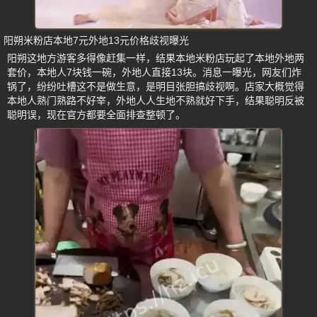
阳朔米粉店本地7元外地13元价格歧视曝光
阳朔这地方游客多得像赶集一样，结果本地米粉店玩起了本地外地两
套价，本地人7块钱一碗，外地人直接13块。消息一曝光，网友们炸
锅了，纷纷吐槽这不是做生意，是明目张胆搞歧视啊。店家大概觉得
本地人熟门熟路不好宰，外地人人生地不熟就好下手，结果聪明反被
聪明误，现在官方都要全面排查整顿了。