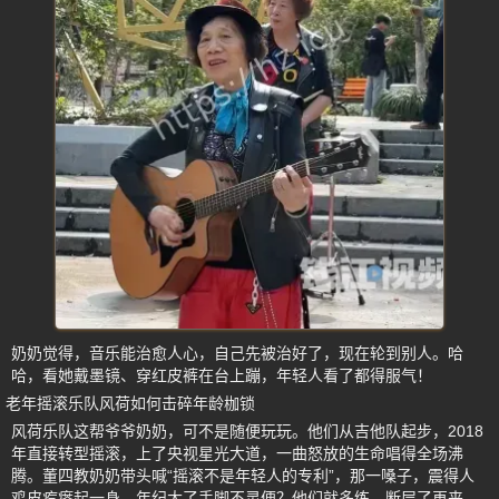
奶奶觉得，音乐能治愈人心，自己先被治好了，现在轮到别人。哈
哈，看她戴墨镜、穿红皮裤在台上蹦，年轻人看了都得服气！
老年摇滚乐队风荷如何击碎年龄枷锁
风荷乐队这帮爷爷奶奶，可不是随便玩玩。他们从吉他队起步，2018
年直接转型摇滚，上了央视星光大道，一曲怒放的生命唱得全场沸
腾。董四教奶奶带头喊“摇滚不是年轻人的专利”，那一嗓子，震得人
鸡皮疙瘩起一身。年纪大了手脚不灵便？他们就多练，断层了再来，