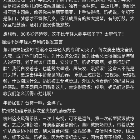
硬是把民歌味儿的唱腔融进摇滚，独有一番味道。 最近几年，他们还
排亚运主题曲，像等你来美丽亚细亚，上手快得很。奶奶说，年纪不
是借口，梦想才不管你几岁。乐队成员有的拉大提琴，有的打鼓，大
家互相鼓励，证明了银发也能怒放。
想想看，80多岁还追梦，这不比年轻人躺平强多了？太解气了！
摇滚不是年轻人专利的银发宣言
董四教奶奶这句“摇滚不是年轻人的专利”可火了，每次演出结束全队
大喊，成了他们的口号。为什么这么说？因为社会总觉得摇滚是年轻
人的狂野，老了就该广场舞、安分守己。奶奶不服啊，她用行动打
脸：我们白发苍苍，也能戴大墨镜、甩头发、吼摇滚！这宣言不光是
口头禅，更是击碎年龄偏见的武器。 乐队上过综艺、拍视频、玩短视
频，什么潮玩什么。奶奶被王菲点赞过，外国人也看他们的纪录片直
呼感动。黑子网用户们看到这儿，肯定得感慨：哎哟，奶奶们这是在
教我们怎么活得带劲儿啊！
年龄枷锁？音符一响，全碎了。
杭州奶奶组乐队多次登央视的励志故事
杭州这支风荷乐队，三次上央视，可不是运气。第一次转型摇滚就惊
艳，之后又排新歌，导演组都爱请他们。董四教奶奶带头，带着队友
们从西湖边小排练，到大舞台闪耀，全靠坚持。疫情时也没停，线上
练，线下公益。奶奶说，因为爱情纪念丈夫，因为青春不想停。 这故