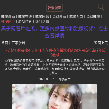
韩漫漫画
韩漫漫画
韩漫在线
韩漫网站
免费漫画
韩漫入口
免费韩漫
韩漫网址
原创作者
热门话题
黑子网看片吃瓜，更多内部图片和独家视频：点击
查看详情
首页
丨
百家杂谈
返回上页
82岁奶奶称摇滚不是年轻人专利-老年摇滚乐队逐梦-用音符击碎年龄
的枷锁
82岁杭州奶奶董四教带领平均70多岁的老年摇滚乐队“风荷”，从64岁学吉他起
步，改编怒放的生命等经典，上央视星光大道多次燃爆全场，高喊“摇滚不是年
轻人的专利”，用音符击碎年龄枷锁，证明银发族也能逐梦摇滚，活力满满激励
无数人。
2026-01-07
牛奶布丁