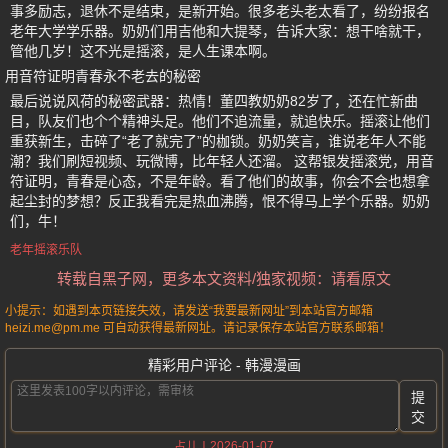
事多励志，退休不是结束，是新开始。很多老头老太看了，纷纷报名
老年大学学乐器。奶奶们用吉他和大提琴，告诉大家：想干啥就干，
管他几岁！这不光是摇滚，是人生课本啊。
用音符证明青春永不老去的秘密
最后说说风荷的秘密武器：热情！董四教奶奶82岁了，还在忙新曲
目，队友们也个个精神头足。他们不追流量，就追快乐。摇滚让他们
重获新生，击碎了“老了就完了”的枷锁。奶奶笑言，谁说老年人不能
潮？我们刷短视频、玩微博，比年轻人还溜。 这帮银发摇滚党，用音
符证明，青春是心态，不是年龄。看了他们的故事，你会不会也想拿
起尘封的梦想？反正我看完是热血沸腾，恨不得马上学个乐器。奶奶
们，牛！
老年摇滚乐队
转载自黑子网，更多本文资料/独家视频：请看原文
小提示：如遇到本页链接失效，请发送“我要最新网址”到本站官方邮箱
heizi.me@pm.me 可自动获得最新网址。请记录保存本站官方联系邮箱！
精彩用户评论 - 韩漫漫画
提
交
2026-01-07
占儿