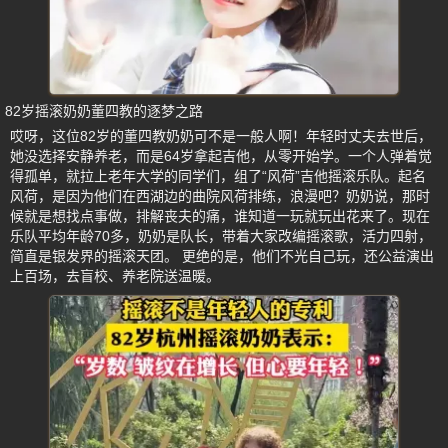
82岁摇滚奶奶董四教的逐梦之路
哎呀，这位82岁的董四教奶奶可不是一般人啊！年轻时丈夫去世后，
她没选择安静养老，而是64岁拿起吉他，从零开始学。一个人弹着觉
得孤单，就拉上老年大学的同学们，组了“风荷”吉他摇滚乐队。起名
风荷，是因为他们在西湖边的曲院风荷排练，浪漫吧？奶奶说，那时
候就是想找点事做，排解丧夫的痛，谁知道一玩就玩出花来了。现在
乐队平均年龄70多，奶奶是队长，带着大家改编摇滚歌，活力四射，
简直是银发界的摇滚天团。 更绝的是，他们不光自己玩，还公益演出
上百场，去盲校、养老院送温暖。