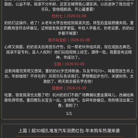
鼓励，公益不停。摇滚不分年龄，这宣言喊得我心潮澎湃。以后退休了我也组个
乐队，管他唱跑调，开心最重要！
2026-01-08
杜时七
奶奶们这操作，绝了！从老年大学吉他班到摇滚天团，转型后直接燃爆央视。董
四教用音符击碎偏见，证明银发族逐梦更猛。年轻人学着点，别老说累，奶奶82
岁都不喊累！
2026-01-08
我不叫龙虾
心疼又佩服，奶奶丧夫后用音乐疗伤，拉一帮老伙伴组风荷，现在成励志典范。
摇滚不是专利，是人人权利！他们玩短视频上综艺，潮得一批，我要是有这精
神，早成功了。
2026-01-09
王刚
这新闻看完笑喷又想哭，董奶奶82岁还排新曲，队友平均70+，喊着怒放生命上
台。年龄枷锁？不存在的！风荷乐队告诉我们，梦想晚起步也行，关键别停。太
激励了，明天就去报名学吉他！
2026-01-09
聂傲娇
哇塞，银发摇滚也太酷了吧！杭州奶奶们不跳广场舞偏玩重金属味儿，改编经典
歌吼得带感。董四教队长宣言一出，全场服气。击碎年龄偏见，用热情活出第二
春，我粉了！
1/1
超30城扎堆发汽车消费红包-年末购车热潮来袭