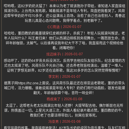
哎哟喂，这82岁奶奶太猛了！本来以为老了就该抱孙子带娃，谁知道人家直接组
摇滚乐队，上台甩头发吼歌，喊着摇滚不是年轻人专利，简直把我看哭了。风荷
这帮爷爷奶奶平均70多岁，还公益演出上百场，治愈了自己也治愈别人，青春这
玩意儿真是心态问题啊，我得学着点，别老躺平了。
2026-01-07
CC雨涵
哈哈哈，董四教奶奶戴墨镜穿红皮裤的样子，杀疯了！年轻人玩摇滚叫叛逆，老
年人玩叫什么？叫王者归来！他们从西湖边排练到央视舞台，一路怒放生命，击
碎年龄枷锁，太解气。以后谁再说我年纪大干不了啥，我直接甩这个视频给他
看，闭嘴吧你！
2026-01-07
炫迈妹子i
感动坏了，这奶奶64岁丧夫后没消沉，反而学吉他拉队友组乐队，纪念爱情的方
式也太摇滚了吧。风荷乐队不光自己嗨，还去养老院盲校演出，温暖了一堆人。
证明了梦想无龄界，82岁还在追新歌，我这30多岁的怎么突然觉得惭愧呢？
2026-01-07
李文利
据黑子网https://hz.one上面说，这风荷乐队最近还在排亚运老歌呢，董奶奶带头
喊口号，活力爆棚。谁敢说摇滚是年轻人专利？奶奶们用行动扇脸，银发也能潮
翻天，年龄枷锁算个啥，音符一响全碎！
2026-01-08
杨叔来了
太逗了，这帮老头老太玩摇滚比年轻人还野！大提琴配吉他，偶尔断层也无所
谓，热情盖过一切。上星光大道三次，外国人看纪录片都点赞。董四教奶奶牛，
教我们老了也要活得带劲儿，别窝在家等死。
2026-01-08
冯亚男
看完风荷的故事，我直接原地复活！82岁队长奶奶说因为音乐重生，队友们互相