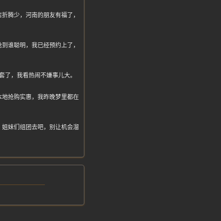
店折腾少，河南的朋友有福了，
抢到谁聪明，我已经预约上了，
乱套了，我看热闹不嫌事儿大。
本地抢购实惠，我昨晚梦里都在
，姐妹们组团去吧，别让机会溜