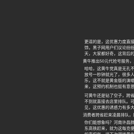
更逗的是，这优惠力度直
饽。黑子网用户们议论纷
天，大家都好奇，这背后
黄牛推出50元代抢号服务
哈哈，这黄牛党真是无孔不
放号一秒钟就光了，很多人
乐，这不就是黄金版的演唱
来，这预约机制也挺有意思
可黄牛还是钻了空子，跨
不到就直接去店里排队。
见，这优惠的诱惑力有多
消费者跨省赶来凌晨排队，
你们能想象吗？河南许昌
东高铁赶来，就为这每克便