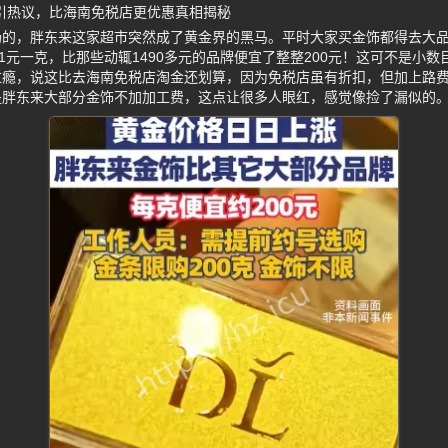
元引热议，比海南免税店更优惠真相揭秘
扬的，胖东来这家超市突然成了黄金界的黑马。平时大家买金饰都得去大
91元一克，比那些动辄1490多元的品牌便宜了整整200元！这可不是小
过瘾，说这比去海南免税店淘金还划算，因为免税店虽有折扣，但加上路
是胖东来大部分金饰不加加工费，这点让很多人眼红，感觉像捡了漏似的