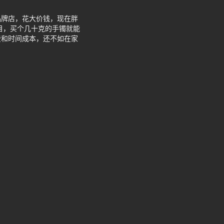
品牌店，花大价钱，现在胖
数目，买个几十克的手镯就能
费和时间成本，还不如在家
。