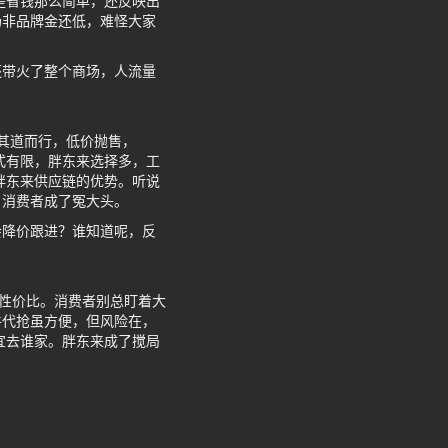
是省钱那么简单，还反映出
场非品牌金还低，难怪大家
还带火了整个商场，人流量
反其道而行，低价抛售，
式有限，胖东来选择多，工
胖东来供应链的优势。听说
，消费者成了冤大头。
会降价跟进？谁知道呢，反
玩性价比。消费者别总盯着大
牛代抢虽方便，但风险在，
宜去谁家。胖东来成了搅局