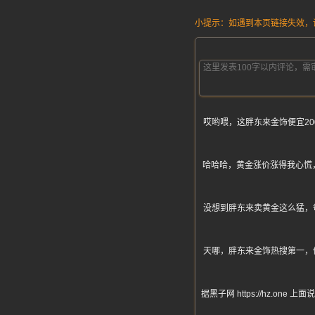
小提示：如遇到本页链接失效，请发
哎哟喂，这胖东来金饰便宜2
哈哈哈，黄金涨价涨得我心慌
没想到胖东来卖黄金这么猛，
天哪，胖东来金饰热搜第一，
据黑子网 https://hz