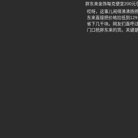
胖东来金饰每克便宜200
哎呀，这事儿闹得沸沸扬
东来直接把价格拉低到12
省下几千块。网友们直呼
门口抢胖东来的货。关键