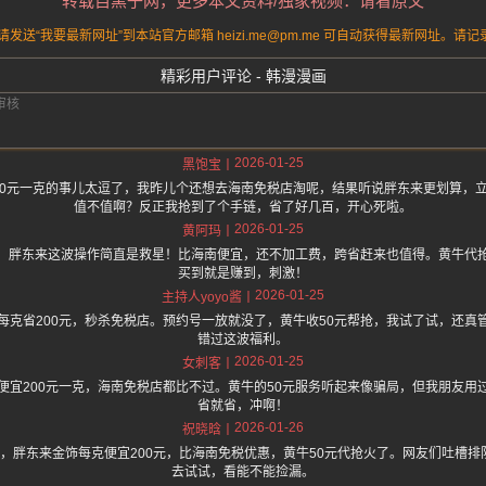
转载自黑子网，更多本文资料/独家视频：请看原文
送“我要最新网址”到本站官方邮箱 heizi.me@pm.me 可自动获得最新网址。
精彩用户评论 - 韩漫漫画
2026-01-25
黑饱宝
00元一克的事儿太逗了，我昨儿个还想去海南免税店淘呢，结果听说胖东来更划算，立
值不值啊？反正我抢到了个手链，省了好几百，开心死啦。
2026-01-25
黄阿玛
，胖东来这波操作简直是救星！比海南便宜，还不加工费，跨省赶来也值得。黄牛代
买到就是赚到，刺激！
2026-01-25
主持人yoyo酱
每克省200元，秒杀免税店。预约号一放就没了，黄牛收50元帮抢，我试了试，还真
错过这波福利。
2026-01-25
女刺客
便宜200元一克，海南免税店都比不过。黄牛的50元服务听起来像骗局，但我朋友用
省就省，冲啊！
2026-01-26
祝晓晗
.one 上面说，胖东来金饰每克便宜200元，比海南免税优惠，黄牛50元代抢火了。网友们吐
去试试，看能不能捡漏。