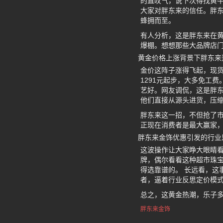
的直叹气，说下次得找黄牛
大家对胖东来的信任。胖
蜂拥而至。
有人分析，这是胖东来在
爆棚。想想那些大品牌店
黄金价格上涨背景下胖东来
金价这阵子涨得飞起，现货
1291元起步，大多免工
艺好。网友调侃，这是胖东
他们直接从源头进货，压
胖东来这一招，不但抢了
正现在消费者是最大赢家
胖东来金饰优惠引发的行业
这波操作让大家睁大眼睛看
牌，偶尔看看这种超市珠
得选靠谱的。 长远看，这
者，逼着行业反思定价模
总之，这黄金热潮，乐子
胖东来金饰