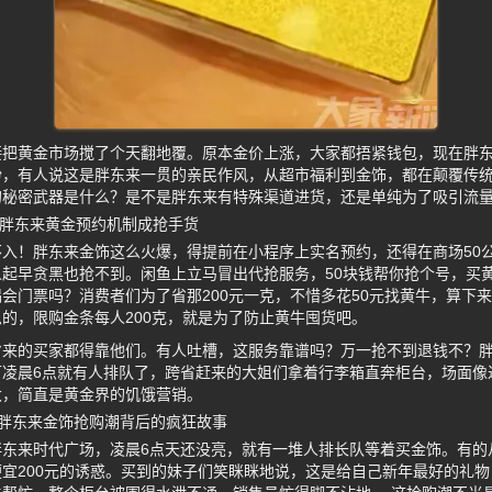
接把黄金市场搅了个天翻地覆。原本金价上涨，大家都捂紧钱包，现在胖
纷，有人说这是胖东来一贯的亲民作风，从超市福利到金饰，都在颠覆传
的秘密武器是什么？是不是胖东来有特殊渠道进货，还是单纯为了吸引流
，胖东来黄金预约机制成抢手货
入！胖东来金饰这么火爆，得提前在小程序上实名预约，还得在商场50
起早贪黑也抢不到。闲鱼上立马冒出代抢服务，50块钱帮你抢个号，买
会门票吗？消费者们为了省那200元一克，不惜多花50元找黄牛，算下来
的，限购金条每人200克，就是为了防止黄牛囤货吧。
省来的买家都得靠他们。有人吐槽，这服务靠谱吗？万一抢不到退钱不？
可凌晨6点就有人排队了，跨省赶来的大姐们拿着行李箱直奔柜台，场面像
大，简直是黄金界的饥饿营销。
胖东来金饰抢购潮背后的疯狂故事
胖东来时代广场，凌晨6点天还没亮，就有一堆人排长队等着买金饰。有的
宜200元的诱惑。买到的妹子们笑眯眯地说，这是给自己新年最好的礼