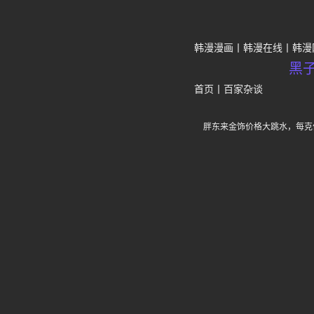
韩漫漫画
韩漫在线
韩漫
黑
首页
丨
百家杂谈
胖东来金饰价格大跳水，每克