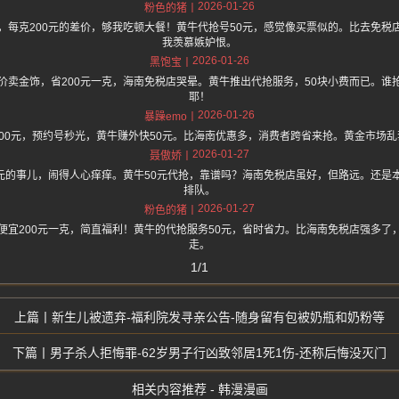
2026-01-26
粉色的猪
，每克200元的差价，够我吃顿大餐！黄牛代抢号50元，感觉像买票似的。比去免税
我羡慕嫉妒恨。
2026-01-26
黑饱宝
价卖金饰，省200元一克，海南免税店哭晕。黄牛推出代抢服务，50块小费而已。谁
耶！
2026-01-26
暴躁emo
00元，预约号秒光，黄牛赚外快50元。比海南优惠多，消费者跨省来抢。黄金市场
2026-01-27
聂傲娇
0元的事儿，闹得人心痒痒。黄牛50元代抢，靠谱吗？海南免税店虽好，但路远。还是
排队。
2026-01-27
粉色的猪
便宜200元一克，简直福利！黄牛的代抢服务50元，省时省力。比海南免税店强多了
走。
1/1
新生儿被遗弃-福利院发寻亲公告-随身留有包被奶瓶和奶粉等
男子杀人拒悔罪-62岁男子行凶致邻居1死1伤-还称后悔没灭门
相关内容推荐 - 韩漫漫画