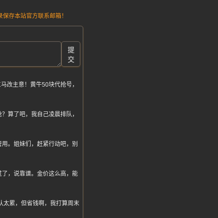
请记录保存本站官方联系邮箱！
提
交
马改主意！黄牛50块代抢号，
抢？算了吧，我自己凌晨排队，
管用。姐妹们，赶紧行动吧，别
过了，说靠谱。金价这么高，能
槽排队太累，但省钱啊，我打算周末