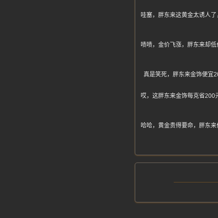
哇塞，胖东来这黄金太诱人了
啧啧，金价飞涨，胖东来却低
真是笑死，胖东来金饰便宜2
哎，这胖东来金饰每克省20
哈哈，黄金贵得要命，胖东来