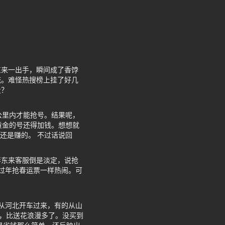
东来一出手，瞬间成了香饽
统。难怪热搜榜上挂了好几
量？
公里内才能抢号。结果呢，
黄金的号还得加钱。想想就
还是赚的。 不过话说回
胖东来客服倒是淡定，说抢
过年抢春运票一样热闹。可
从河北开车过来，有的从山
物，比送花浪漫多了。没买到