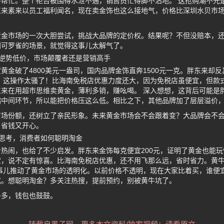
帮忙。整个柜台被围得水泄不通，销售员忙得脚不沾地。 这抢购潮不光
东来素来以员工福利闻名，现在卖金饰也这么接地气，价格比深圳水贝市
黄金市场的一次大胆尝试，挑战大品牌的定价权。结果呢？不但没赔本，
门可罗雀的场景，就觉得这事儿太解气了。
逆势低价，市场颠覆者还是营销高手
黄金破了4800美元一盎司，国内品牌金饰直奔1500元一克。胖东来却
费。这操作太骚了！比海南免税店优惠力度还大，因为免税店虽便宜，但款
来在用超市思维卖黄金，薄利多销，赚吆喝。 深入想想，这背后可能是
缩中间环节，所以能把价格压这么低。相比之下，其他品牌加了层层溢价
市场份额，还树立了亲民形象。未来黄金市场会不会跟着变？大品牌会不
，省钱又开心。
思考，消费者如何聪明淘金
热闹，也给了不少启发。胖东来金饰每克便宜200元，证明了黄金也能
宝，说不定有惊喜。比海南免税店优惠，还不用飞那么远，省时省力。黄
事儿推动了黄金市场的透明化。以前价格不透明，现在大家比着买，谁便
式。想聪明淘金？多关注热搜，提前预约，别被黄牛坑了。
多多，钱包也鼓鼓。