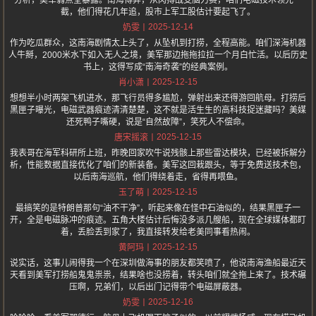
分析，美军弱点全暴露。南海博弈，从肉搏战变脑力赛，咱们电磁技术领先一
截，他们得花几年追，股市上军工股估计要起飞了。
2025-12-14
奶雯
作为吃瓜群众，这南海剧情太上头了，从坠机到打捞，全程高能。咱们深海机器
人牛掰，2000米水下如入无人之境，美军那边拖拖拉拉一个月白忙活。以后历史
书上，这得写成“南海奇袭”的经典案例。
2025-12-15
肖小潇
想想半小时两架飞机进水，那飞行员得多尴尬，弹射出来还得游回航母。打捞后
黑匣子曝光，电磁武器痕迹清清楚楚，这不就是活生生的高科技捉迷藏吗？美媒
还死鸭子嘴硬，说是“自然故障”，笑死人不偿命。
2025-12-15
唐宋摇滚
我表哥在海军科研所上班，昨晚回家吹牛说残骸上那些雷达模块，已经被拆解分
析，性能数据直接优化了咱们的新装备。美军这回栽跟头，等于免费送技术包，
以后南海巡航，他们得绕着走，省得再喂鱼。
2025-12-15
玉了萌
最搞笑的是特朗普那句“油不干净”，听起来像在怪中石油似的，结果黑匣子一
开，全是电磁脉冲的痕迹。五角大楼估计后悔没多派几艘船，现在全球媒体都盯
着，丢脸丢到家了，我直接转发给老美同事看热闹。
2025-12-15
黄阿玛
说实话，这事儿闹得我一个在深圳做海事的朋友都笑喷了，他说南海渔船最近天
天看到美军打捞船鬼鬼祟祟，结果啥也没捞着，转头咱们就全拖上来了。技术碾
压啊，兄弟们，以后出门记得带个电磁屏蔽器。
2025-12-16
奶雯