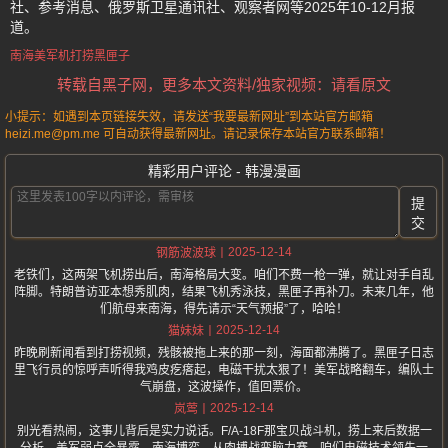
社、参考消息、俄罗斯卫星通讯社、观察者网等2025年10-12月报
道。
南海美军机打捞黑匣子
转载自黑子网，更多本文资料/独家视频：请看原文
小提示：如遇到本页链接失效，请发送“我要最新网址”到本站官方邮箱
heizi.me@pm.me 可自动获得最新网址。请记录保存本站官方联系邮箱！
精彩用户评论 - 韩漫漫画
提
交
2025-12-14
钢筋波波球
老铁们，这两架飞机捞出后，南海格局大变。咱们不费一枪一弹，就让对手自乱
阵脚。特朗普访亚本想秀肌肉，结果飞机秀泳技，黑匣子再补刀。未来几年，他
们航母来南海，得先请示“天气预报”了，哈哈！
2025-12-14
猫妹妹
昨晚刷新闻看到打捞视频，残骸被拖上来的那一刻，海面都沸腾了。黑匣子日志
里飞行员的惊呼声听得我鸡皮疙瘩起，电磁干扰太狠了！美军战略翻车，编队士
气崩盘，这波操作，值回票价。
2025-12-14
岚莺
别光看热闹，这事儿背后是实力说话。F/A-18F那宝贝战斗机，捞上来后数据一