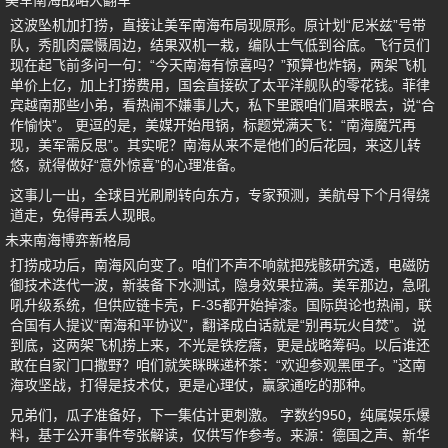
美军南海战略大翻车
这波坠机加打捞，直接让美军南海布局现原形。原计划“尼米兹”号带
队，秀肌肉震慑周边，结果双机一栽，编队士气低到谷底。飞行员们
现在起飞前多问一句：“今天南海有惊喜吗？”预算也炸锅，两架飞机
单价上亿，加上打捞费用，国会直接砍了太平洋舰队的零花钱。菲律
宾越南那些小弟，看热闹不嫌事儿大，私下里跟咱们眉来眼去，说“合
作愉快”。 更逗的是，美媒开始甩锅，标题党满天飞：“南海魔咒再
现，美军需反思”。其实呢？南海从来不是他们的后花园，来这儿转
悠，就得做好“意外惊喜”的心理准备。
这事儿一出，全球目光刷刷转向东方，专家预测，美航母下个月得绕
道走，免得再丢人现眼。
未来南海博弈新格局
打捞成功后，南海风向变了。咱们不声不响就把残骸研究透，电磁防
御技术迭代一波，新装备下水测试，隐身效果拉满。美军那边，急吼
吼升级系统，但供应链卡壳，F-35都开始掉漆。国际舆论也热闹，联
合国有人提议“南海和平协议”，翻译成白话就是“别再玩火自焚”。 说
到底，这两架飞机捞上来，不光是铁疙瘩，更是战略筹码。以后谁还
敢在自家门口撒野？咱们就笑眯眯递杯茶：“欢迎参观黑匣子。”这南
海攻坚战，打得是技术仗，更是心理仗，赢家通吃的那种。
兄弟们，瓜子准备好，下一集估计更刺激。 字数约950，纯属娱乐爆
料，基于公开事件夸张解读，仅供写作参考。来源：德国之声、新华