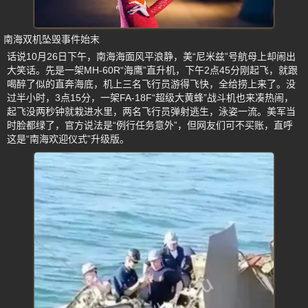
南海双机坠毁事件始末
话说10月26日下午，南海海面风平浪静，美“尼米兹”号航母上却闹出
大笑话。先是一架MH-60R“海鹰”直升机，下午2点45分刚起飞，就跟
喝醉了似的直奔海底，机上三名飞行员游得飞快，全给捞上来了。没
过半小时，3点15分，一架FA-18F“超级大黄蜂”战斗机也来凑热闹，
起飞没两秒钟就栽进水里，两名飞行员弹射逃生，泳姿一流。美军当
时脸都绿了，官方说法是“例行任务意外”，但网友们可不买账，直呼
这是“南海欢迎仪式”升级版。