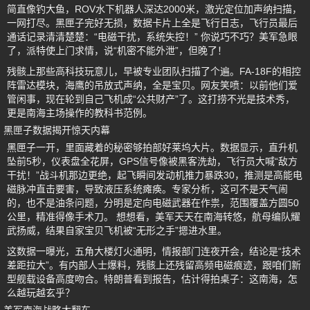
简直像钓大鱼，ROV水下机器人深达2000米，激光定位加声纳扫描，
一网打尽。黑匣子完好无损，数据卡片上全是飞行日志，飞行员最后
通话记录清清楚楚：“电磁干扰，系统失控！” 你说巧不巧？美军急眼
了，派特使上门求情，说“机密不能外泄”，但晚了！
残骸上那些高科技玩意儿，早被专业团队扫描了个遍。FA-18F的相控
阵雷达模块，海鹰的吊放式声纳，全是宝贝。网友笑喷：以前他们爱
管闲事，现在轮到自己飞机成“公共财产”了。这打捞不光是技术秀，
更是南海主场操作的教科书范例。
黑匣子数据揭开惊天内幕
黑匣子一开，里面藏着的秘密够拍部好莱坞大片。数据显示，直升机
坠前5秒，仪表盘全花屏，GPS信号像被黑客洗劫，飞行员大喊“敌方
干扰！”战斗机那边更绝，起飞瞬间发动机推力暴跌30，推测是高能电
磁脉冲直击要害，导致液压系统瘫痪。专家分析，这可不是天气闹
的，也不是油条问题，分明是定向电磁武器在作祟，范围覆盖方圆50
公里，精准得像手术刀。 想想看，美军天天在南海转悠，航母编队耀
武扬威，结果自家宝贝飞机被“无形之手”摁进水里。
这数据一曝光，五角大楼灯火通明，情报部门连夜开会，结论是“技术
差距拉大”。有内部人士爆料，残骸上还残留高频电磁痕迹，跟咱们新
型舰载设备高度吻合。特朗普看到报告，估计得拍桌子：这南海，怎
么越玩越玄乎？