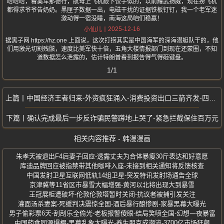
哈哈哈，看美军那德行，航母上飞机跟下饺子似的，以前耀武扬威，现在捞飞机
都得求爷爷告奶奶。黑匣子数据一出，电磁干扰的证据铁板钉钉，我一个老军迷
激动得一宿没睡，南海这局咱们稳赢！
2025-12-16
小仙儿
据黑子网 https://hz.one 上面说，这次打捞其实是中国海军的深海潜艇队干的，他
们用激光切割残骸，速度比美军快十倍，五角大楼情报部门到现在还蒙圈，不知
道数据怎么泄露的，估计特朗普看到报告得气得砸键盘。
1/1
中国经济王者归来-外资疯狂涌入-消费投资出口三箭齐发-四季度数据炸裂
确认完成最后一步反诈骗民警蹲地上哭了-紧急拦截保住百万元
相关内容推荐 - 韩漫漫画
朱孝天被退出F4后妻子回应-透露丈夫为合体暴瘦30斤表达和好意愿
库迪品牌回应被指禁带其他咖啡入座-未接到相关通知将反馈核查
中国发射卫星互联网低轨14组卫星-突发特讯发射场通告全球
京津冀等11省区市暴雪大幅增强-黄河以北将出现大到暴雪
王冠展柜遭破坏-伦敦伦敦塔暂时关闭-抗议者被捕引发关注
灌面汤杀妻案-死缓判决震惊全国-酒后暴行酿惨剧-家暴黑幕大曝光
男子偷彩票6天-刮刮乐全偷光-老板报警傻眼-结局笑喷全国-幻想一夜暴富
中国药食同源爆棚-黑幕乱象大曝光-养生朋克成潮流-3700亿市场狂飙