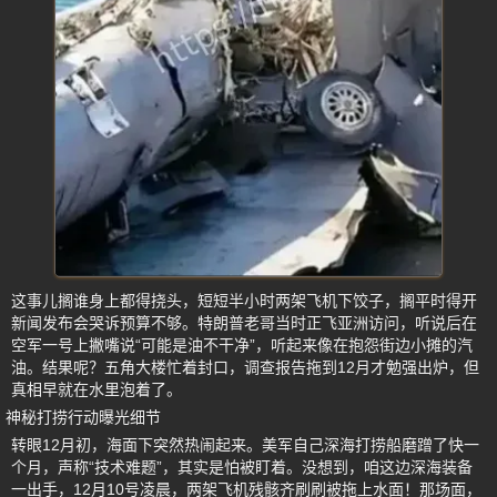
这事儿搁谁身上都得挠头，短短半小时两架飞机下饺子，搁平时得开
新闻发布会哭诉预算不够。特朗普老哥当时正飞亚洲访问，听说后在
空军一号上撇嘴说“可能是油不干净”，听起来像在抱怨街边小摊的汽
油。结果呢？五角大楼忙着封口，调查报告拖到12月才勉强出炉，但
真相早就在水里泡着了。
神秘打捞行动曝光细节
转眼12月初，海面下突然热闹起来。美军自己深海打捞船磨蹭了快一
个月，声称“技术难题”，其实是怕被盯着。没想到，咱这边深海装备
一出手，12月10号凌晨，两架飞机残骸齐刷刷被拖上水面！那场面，