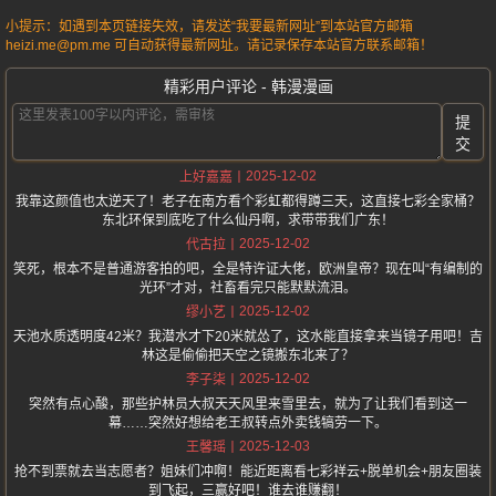
小提示：如遇到本页链接失效，请发送“我要最新网址”到本站官方邮箱
heizi.me@pm.me 可自动获得最新网址。请记录保存本站官方联系邮箱！
精彩用户评论 - 韩漫漫画
提
交
2025-12-02
上好嘉嘉
我靠这颜值也太逆天了！老子在南方看个彩虹都得蹲三天，这直接七彩全家桶？
东北环保到底吃了什么仙丹啊，求带带我们广东！
2025-12-02
代古拉
笑死，根本不是普通游客拍的吧，全是特许证大佬，欧洲皇帝？现在叫“有编制的
光环”才对，社畜看完只能默默流泪。
2025-12-02
缪小艺
天池水质透明度42米？我潜水才下20米就怂了，这水能直接拿来当镜子用吧！吉
林这是偷偷把天空之镜搬东北来了？
2025-12-02
李子柒
突然有点心酸，那些护林员大叔天天风里来雪里去，就为了让我们看到这一
幕……突然好想给老王叔转点外卖钱犒劳一下。
2025-12-03
王馨瑶
抢不到票就去当志愿者？姐妹们冲啊！能近距离看七彩祥云+脱单机会+朋友圈装
到飞起，三赢好吧！谁去谁赚翻！