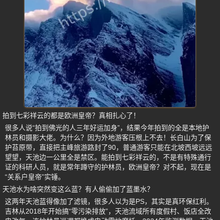
拍到七彩祥云的都是欧洲皇帝？真相扎心了！
很多人说“拍到佛光的人三年好运加身”，结果今年拍到的全是本地护
林员和摄影大佬。为什么？因为外地游客压根上不去！长白山为了保
护苔原带，直接把主峰旅游路封了90，普通游客只能在北坡西坡远远
望望，天池边一公里全是禁区。能拍到七彩祥云的，不是有特殊通行
证的科研人员，就是常年蹲守的护林员，欧洲皇帝？对不起，现在是
“关系户皇帝”实锤。
天池水为啥突然变这么蓝？有人偷偷加了蓝墨水？
这两年天池蓝得像加了滤镜，很多人以为是PS，其实是真环保红利。
吉林从2018年开始搞“零污染排放”，天池流域所有度假村、饭店全改