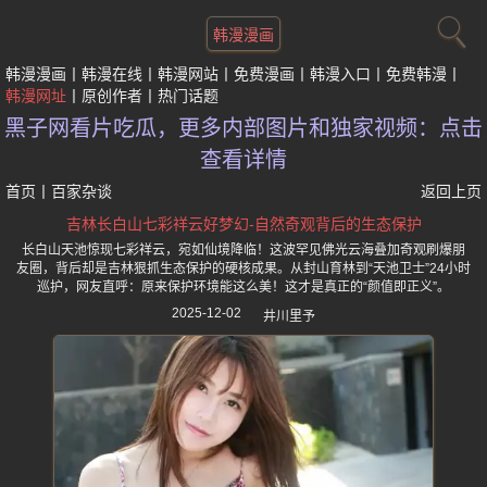
韩漫漫画
韩漫漫画
韩漫在线
韩漫网站
免费漫画
韩漫入口
免费韩漫
韩漫网址
原创作者
热门话题
黑子网看片吃瓜，更多内部图片和独家视频：点击
查看详情
首页
丨
百家杂谈
返回上页
吉林长白山七彩祥云好梦幻-自然奇观背后的生态保护
长白山天池惊现七彩祥云，宛如仙境降临！这波罕见佛光云海叠加奇观刷爆朋
友圈，背后却是吉林狠抓生态保护的硬核成果。从封山育林到“天池卫士”24小时
巡护，网友直呼：原来保护环境能这么美！这才是真正的“颜值即正义”。
2025-12-02
井川里予