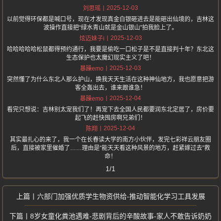
2025-12-03
刘思瑶
以前觉得环保都是喊口号，现在才发现真金白银砸进去是能砸出仙境的，吉林这
波操作直接把“绿水青山就是金山银山”拍我脸上了。
2025-12-03
炫迈妹子i
哈哈哈哈哈松鼠都得预约通行，我要是偷吃一口松子是不是直接判十年？东北这
生态保护也太魔幻现实主义了吧！
2025-12-03
暴躁emo
突然懂了为什么东北人那么护山，换我天天生活在这种神仙地方，我也愿意把游
客全轰出去，谁来跟谁急！
2025-12-04
暴躁emo
看完只想说：吉林别太宠我们了！再宠下去全国人民都要润东北定居了，房价要
起飞的赶快囤房啊兄弟们！
2025-12-04
陈翔
其实最扎心的来了，我一个在长春读大学的南方小伙伴，发完七彩祥云朋友圈
后，直接被家里催婚了……理由是“能天天看这种风景的地方，赶紧嫁过去”救
命！
1/1
六部门加强优质学生物资供给-推动智能化学习工具发展
8岁女童化粪池遇难-悲剧背后的辛酸故事-家人不敢告诉奶奶