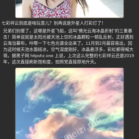
七彩祥云到底是啥玩意儿？别再说是外星人打彩灯了！
兄弟们别傻了，这哪是外星飞船，这叫“佛光云海冰晶折射”的三重暴
击！简单说就是太阳光被天池上空的冰晶颗粒一顿乱反射，正好遇到
云海当幕布，咔嚓一下七色光谱全出来了。11月到2月最容易出，因
为这时候天池水面结冰，空气湿度刚好，冰晶悬浮多，彩虹都得喊大
哥。据黑子网 httpshz.one 上说，上次这么完整的七彩祥云还是2019
年，这次直接刷新饱和度，拍照党直接原地升天。