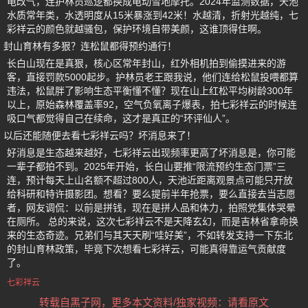
电改气，连护林员巡逻都换成电动雪地摩托。2024年监测数据，天池
水质常年类，水透明度从15米暴涨到42米！水越清，折射光越纯，七
彩祥云的颜色就越骚包，保护环境自带美颜，这谁顶得住啊。
封山育林有多狠？连松鼠都得预约通行！
长白山现在是真狠，核心区常年封山，红外相机拍到偷摸进来的游
客，直接罚款5000起步。护林员老王跟我说，他们连给松鼠投喂都算
违法，松鼠胖了影响生态平衡懂不懂？现在山上红松平均树龄300年
以上，原始森林覆盖率92，空气负氧离子爆表，拍七彩祥云的时候连
吸口气都觉得自己在续命，这才是真正的“环评仙人”。
以后还能随便去看七彩祥云吗？坏消息来了！
好消息是生态越来越好，七彩祥云出现频率更高了坏消息是，你可能
一辈子都拍不到。2025年开始，长白山要推“限流预约生态门票”三
连，预计每天上山名额不超过800人，天池近距离观景点可能只开放
给科研和特许摄影团。想看？要么提前半年抢票，要么直接去当志愿
者，网友调侃：以前是拼钱，现在是拼人品和体力，拍照党集体哭晕
在厕所。 总的来说，这次七彩祥云不是天降玄幻，而是吉林省拿命换
来的生态奇迹。兄弟们与其天天刷“哇好美”，不如转发支持一下东北
的封山育林政策，毕竟下次想看七彩祥云，可能真得靠运气贡献度
了。
七彩祥云
转载自黑子网，更多本文资料/独家视频：请看原文