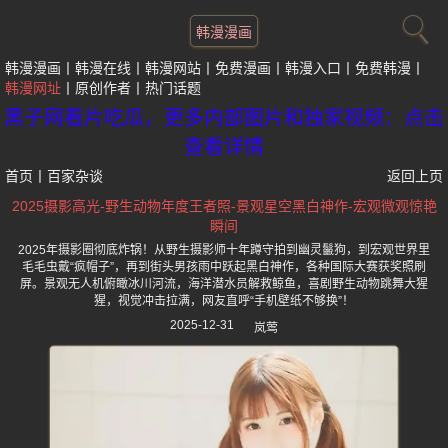
韩漫漫画
韩漫漫画
韩漫在线
韩漫网站
免费漫画
韩漫入口
免费韩漫
韩漫网址
原创作者
热门话题
黑子网看片吃瓜，更多内部图片和独家视频：点击
查看详情
首页
丨
百家杂谈
返回上页
2025摄影高光-野生动物年度王者照-景观星空黑白神作-宏观微观惊艳
瞬间
2025年摄影圈彻底炸锅！从野生摄影师十年蹲守拍到幽灵鬣狗，到宏观世界里
毛毛虫戴“疯帽子”，再到街头男孩雨中跃起黑白神作，各种国际大赛获奖照刷
屏。景观无人机俯瞰冰川河流，海洋潜水员解救鲸鱼，喜剧野生动物跳舞大猩
猩，视觉冲击拉满，网友直呼“手机壁纸不够换”！
2025-12-31
岚莺