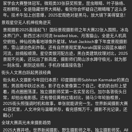
家学会大赛整体冠军。微观类33张获奖照里，昆虫眼睛、叶子脉络、
花粉颗粒，全是隐藏世界大揭秘，看完你会怀疑自己眼睛瞎了这么多
年。技术牛加上创意爆，2025宏观绝对是黑马，放大镜下美得窒息！
景观星空无人机神视角逆天
景观摄影2025直接起飞！国际景观摄影师之年大赛22张入围照，冰岛
冰界门户、新西兰冰川河流 braided blue、月落猫山，全是无人机高
空俯拍，神仙视角看地球像外星球。Matt Jackisch拿下年度景观摄影
师，雪山湖泊色彩炸裂。还有自然景观奖里Aoraki国家公园蓝水编织
河流，丝绸般顺滑。星空类银河配古迹，黑白类建筑纹理对比，2025
景观不光美，还玩出了新高度，摄影师们爬山涉水蹲守极光，就为那
一刻永恒，刷到这些照，手机存储直接告急！
街头人文黑白跃起男孩经典
街头和人文摄影今年回归本质！印度摄影师Subhran Karmakar的黑白
照，男孩雨中跃过水池，影子在水里像第二个自己，老奶奶台阶上望
着，雨点圈圈荡漾，独立摄影师奖第一名实至名归。加尔各答街头日
常，却拍出电影感。还有僧侣黄袍红墙对比，骑马少年轮胎框景，
2025街头照强调时机和故事，单张就能讲完一生。世界新闻摄影大赛
42获奖里，人文冲突与温暖并存，看完感慨万千，摄影不光记录，还
戳心！
全球大赛高光未来摄影趋势
2025大赛井喷，世界新闻摄影、野生摄影师之年、独立摄影师奖、All