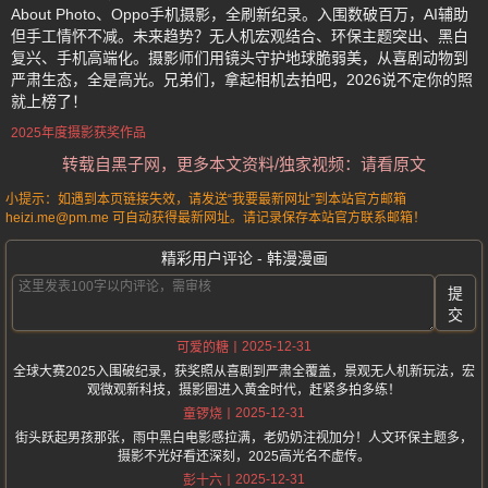
About Photo、Oppo手机摄影，全刷新纪录。入围数破百万，AI辅助
但手工情怀不减。未来趋势？无人机宏观结合、环保主题突出、黑白
复兴、手机高端化。摄影师们用镜头守护地球脆弱美，从喜剧动物到
严肃生态，全是高光。兄弟们，拿起相机去拍吧，2026说不定你的照
就上榜了！
2025年度摄影获奖作品
转载自黑子网，更多本文资料/独家视频：请看原文
小提示：如遇到本页链接失效，请发送“我要最新网址”到本站官方邮箱
heizi.me@pm.me 可自动获得最新网址。请记录保存本站官方联系邮箱！
精彩用户评论 - 韩漫漫画
提
交
2025-12-31
可爱的糖
全球大赛2025入围破纪录，获奖照从喜剧到严肃全覆盖，景观无人机新玩法，宏
观微观新科技，摄影圈进入黄金时代，赶紧多拍多练！
2025-12-31
童锣烧
街头跃起男孩那张，雨中黑白电影感拉满，老奶奶注视加分！人文环保主题多，
摄影不光好看还深刻，2025高光名不虚传。
2025-12-31
彭十六