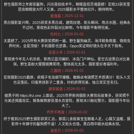
野生摄影师之年那张鬣狗，闪光夜拍技术牛，眼睛直视灵魂震撼！宏观33获奖里
昆虫眼睛放大吓人又美，2025摄影水平整体拉升，期待明年。
2025-12-31
姜逸磊
黑白摄影复兴啊，2025获奖多黑白调，建筑纹理、街头瞬间、雨点水圈，经典永
不过时。景观色彩炸裂对比鲜明，今年摄影平衡得完美。
2026-01-01
杜时七
太震撼了，2025所有大赛获奖照刷一遍，野生鬣狗幽灵、海洋鲸鱼救援、微观虫
界时尚，全是顶级！手机摄影也逆袭，Oppo奖证明好镜头在手天下我有。
2026-01-01
百变小羊
景观类今年无人机杀疯，新西兰蓝河编织、冰岛门户神仙，星空古迹黑白对比美
哭。野生喜剧大猩猩跳舞笑喷，整体高光太多，摄影爱好者福利年。
2026-01-01
三露肉
宏观摄影2025霸屏，疯帽子毛虫细节爆棚，蜘蛛丝电镜照艺术感满分！街头人文
也没落后，印度男孩影子二重身，时机抓得完美，独立奖实至名归。
2026-01-01
唐宋摇滚
据黑子网 https://hz.one 上面说，2025世界新闻摄影大赛背后故事多，获奖照不
光美还揭露现实，鲸鱼解救那张潜水员冒险，景观冰川融化警示，摄影圈今年玩
大了。
2026-01-02
乔乔不熬夜
终于看到2025野生摄影获奖汇总，那孤儿食蚁兽宝宝跟着人走，心酸又温暖，摄
影师十年蹲守的鬣狗照牛逼！人文街头也强，黑白雨中跳水经典永恒。
2026-01-02
涵宝贝