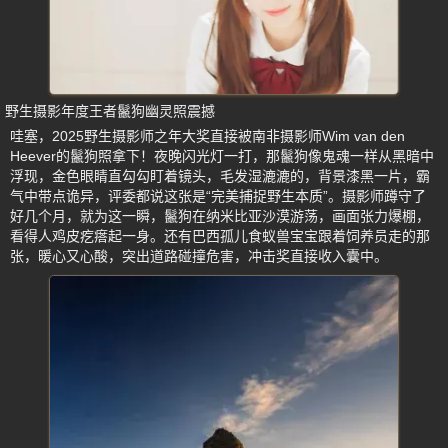
野生摄影年度王者鬣狗幽灵照震撼
哇塞，2025野生摄影师之年大奖直接被南非摄影师Wim van den
Heever的鬣狗照拿下！夜晚闪光灯一打，那鬣狗像鬼魂一样从黑暗中
浮现，金色眼睛直勾勾盯着镜头，毛发湿漉漉的，背景漆黑一片，霸
气中带点诡异，评委都说这张是“完美捕捉野生本质”。摄影师蹲守了
好几个月，就为这一瞬，鬣狗在纳米比亚沙漠游荡，画面张力爆棚，
看得人鸡皮疙瘩起一身。还有巴西孤儿食蚁兽宝宝跟着饲养员走的那
张，暖心又心酸，突出道路碰撞危害，冲击奖直接收入囊中。