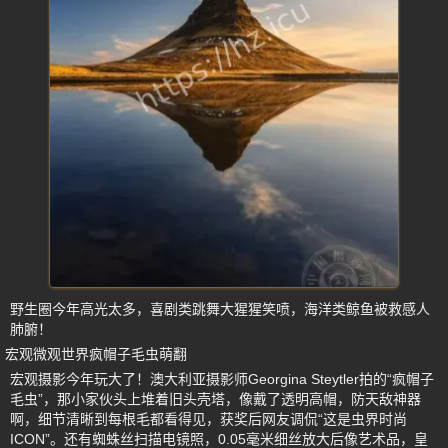
野生圈今年高光太多，喜剧类跳舞大猩猩笑喷，海洋类鲸鱼被救感人
肺腑！
宏观微观世界疯帽子毛虫萌翻
宏观摄影今年玩大了！澳大利亚摄影师Georgina Steytler拍的“疯帽子
毛虫”，那小家伙头上堆着旧头壳塔，像戴了透明高帽，防天敌神器
啊，细节清晰到每根毛都看得见，获奖后网友调侃“这是虫界时尚
ICON”。还有蜘蛛丝扫描电镜照，0.05毫米细丝放大后像艺术品，皇