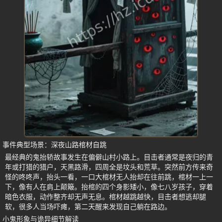
事件典型场景：深夜山路棺材自跳
最经典的鬼抬轿故事发生在偏僻山村小路上。目击者通常是夜归的青
年或打猎的猎户，天黑路滑，四周全是坟头和荒草。突然前方传来奇
怪的咚咚声，抬头一看，一口大棺材无人抬却在往前跳，棺材一上一
下，像有人在肩上颠簸。抬棺的四个身影矮小，像七八岁孩子，穿着
暗色衣服，动作整齐却无声无息。棺材越跳越快，目击者想逃却腿
软，很多人当场吓瘫，第二天醒来发现自己躺在路边。
小鬼形象与诡异细节解读