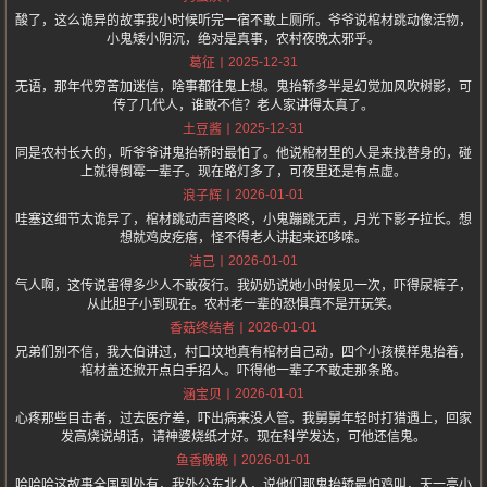
酸了，这么诡异的故事我小时候听完一宿不敢上厕所。爷爷说棺材跳动像活物，
小鬼矮小阴沉，绝对是真事，农村夜晚太邪乎。
2025-12-31
葛征
无语，那年代穷苦加迷信，啥事都往鬼上想。鬼抬轿多半是幻觉加风吹树影，可
传了几代人，谁敢不信？老人家讲得太真了。
2025-12-31
土豆酱
同是农村长大的，听爷爷讲鬼抬轿时最怕了。他说棺材里的人是来找替身的，碰
上就得倒霉一辈子。现在路灯多了，可夜里还是有点虚。
2026-01-01
浪子辉
哇塞这细节太诡异了，棺材跳动声音咚咚，小鬼蹦跳无声，月光下影子拉长。想
想就鸡皮疙瘩，怪不得老人讲起来还哆嗦。
2026-01-01
洁己
气人啊，这传说害得多少人不敢夜行。我奶奶说她小时候见一次，吓得尿裤子，
从此胆子小到现在。农村老一辈的恐惧真不是开玩笑。
2026-01-01
香菇终结者
兄弟们别不信，我大伯讲过，村口坟地真有棺材自己动，四个小孩模样鬼抬着，
棺材盖还掀开点白手招人。吓得他一辈子不敢走那条路。
2026-01-01
涵宝贝
心疼那些目击者，过去医疗差，吓出病来没人管。我舅舅年轻时打猎遇上，回家
发高烧说胡话，请神婆烧纸才好。现在科学发达，可他还信鬼。
2026-01-01
鱼香晚晚
哈哈哈这故事全国到处有，我外公东北人，说他们那鬼抬轿最怕鸡叫，天一亮小