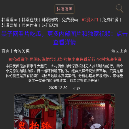
韩漫漫画
韩漫漫画
韩漫在线
韩漫网站
免费漫画
韩漫入口
免费韩漫
韩漫网址
原创作者
热门话题
黑子网看片吃瓜，更多内部图片和独家视频：点击
查看详情
首页
丨
奇闻另类
返回上页
鬼抬轿事件-民间传说诡异出殡-抬棺小鬼蹦跳前行-农村惊魂往事
中国民间鬼抬轿事件大起底！乡村偏僻山路深夜棺材无人抬却跳动前行，四个
小鬼身影蹦跳抬棺，目击者吓得魂不附体。经典灵异传说流传百年，究竟是集
体幻觉还是真有阴魂？揭秘各地版本真实案例，分析心理与环境成因，带你重
温老一辈最怕的撞鬼故事，速看完整来龙去脉！
2025-12-30
小乔