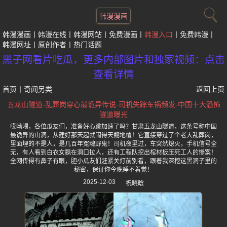
韩漫漫画
韩漫漫画
韩漫在线
韩漫网站
免费漫画
韩漫入口
免费韩漫
韩漫网址
原创作者
热门话题
黑子网看片吃瓜，更多内部图片和独家视频：点击
查看详情
首页
丨
奇闻另类
返回上页
五龙山隧道-乱葬岗穿心最诡异传说-司机失踪车祸频发-中国十大恐怖
隧道曝光
哎呦喂，各位瓜友们，准备好心跳加速了吗？甘肃五龙山隧道，这条号称中国
最诡异的山洞，从建好那天起就闹得天翻地覆！它直接穿过了个老大乱葬岗，
里面埋的不是人，是几百年冤魂野鬼！司机夜里过，车突然熄火，手机信号全
无，有人看到白衣女飘在洞口拉人，还有工程队挖出棺材板压死工人的惨案！
全网传得有鼻子有眼，胆小瓜友们赶紧关灯前别看，跟着我深挖这黑洞子里的
秘密，保证你今晚睡不着觉！
2025-12-03
祝晓晗