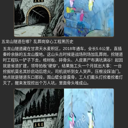
五龙山隧道在哪？乱葬岗穿心工程黑历史
五龙山隧道藏在甘肃天水麦积区，2018年通车，全长5.6公里，直插
秦岭余脉的五龙山腹地。这山头古时候是战场刑场加乱葬岗，挖隧道
时工程队一铲子下去，棺材板、碎骨头、人皮裹尸布满坑满谷！起因
就是省道扩建，领导拍板“硬穿”，结果施工头一个月就出大事：一台
挖掘机莫名其妙启动后熄火，司机说听到女人哭声，压根没踩油门。
地点就是隧道东口那段，围山壁全是露骨，工人们戴头灯挖着挖着灯
灭了，醒来发现挖出个万人坑，里面骨头堆成山。