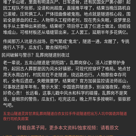
堆了半山坡，里面有明清兵尸、日军遗骨，还有民国女尸裹小脚！起
因工程队不信邪，没请和尚超度，直接推平埋了，结果当晚压路机自
己滚坡，压死俩工人，尸体扭曲像被鬼抱。地点就是隧道核心段，围
岩全是渗血的红土。人物带头工程师老刘，现在秃头失眠，说梦里总
有手从土里伸出来抓他。结果呢？项目停工请了仨道士做法，烧纸钱
堆成山，可棺材板还从墙缝冒出来，工人罢工，延期半年多花俩亿。
传闻那万人坑是古战场，怨气聚成“鬼龙”，隧道一通，龙醒了，专挑
夜行人下手，瓜友们，敢去探险吗？
民间破解与警示？乱葬岗隧道别夜过
老一辈说，五龙山隧道是“阴阳路”，乱葬岗穿心，活人过要带护身
符，起因古人葬那是因为风水好镇邪，可现代挖穿坏了格局。地点甘
肃天水周边村，村民现在不走隧道，绕远路也行。人物那些幸存司
机，全有后遗症，失眠做噩梦。结果呢？官方加装监控请法师巡山，
可事故还是年年有，警示大家：中国诡异隧道多，别逞强夜探，命比
好奇心贵！ 长远看，这事儿戳中风水和科学的碰撞，乱葬岗不是笑
话，是祖宗的警告，瓜友们，吃完这瓜，晚上开车多按喇叭，驱驱邪
气吧。
五龙山隧道灵异
甘肃乱葬岗隧道
白衣女拉手传说
隧道挖出万人坑
中国诡异隧道
夜行司机失踪案
转载自黑子网，更多本文资料/独家视频：请看原文