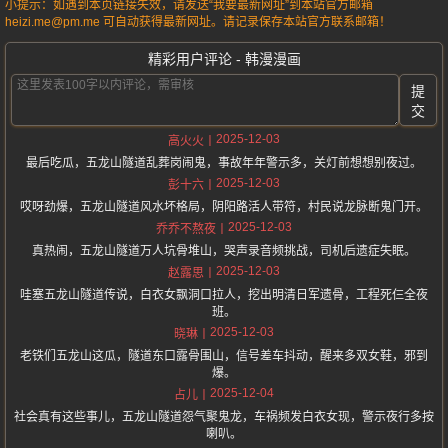
小提示：如遇到本页链接失效，请发送“我要最新网址”到本站官方邮箱
heizi.me@pm.me 可自动获得最新网址。请记录保存本站官方联系邮箱！
精彩用户评论 - 韩漫漫画
提
交
2025-12-03
高火火
最后吃瓜，五龙山隧道乱葬岗闹鬼，事故年年警示多，关灯前想想别夜过。
2025-12-03
彭十六
哎呀劲爆，五龙山隧道风水坏格局，阴阳路活人带符，村民说龙脉断鬼门开。
2025-12-03
乔乔不熬夜
真热闹，五龙山隧道万人坑骨堆山，哭声录音频挑战，司机后遗症失眠。
2025-12-03
赵露思
哇塞五龙山隧道传说，白衣女飘洞口拉人，挖出明清日军遗骨，工程死仨全夜
班。
2025-12-03
晓琳
老铁们五龙山这瓜，隧道东口露骨围山，信号差车抖动，醒来多双女鞋，邪到
爆。
2025-12-04
占儿
社会真有这些事儿，五龙山隧道怨气聚鬼龙，车祸频发白衣女现，警示夜行多按
喇叭。