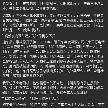
长发女，伸手拉方向盘，他一脚刹车，女的化烟没了，醒来车停洞口
外，手机里多张自拍，全是那女的脸！
结果呢？老张头从此不敢夜行，传闻隧道每年至少吞三辆车，全是莫
名失控撞壁。 网友扒出，隧道名字“五龙”本是镇邪，山上有五座龙形
峰，可挖穿后龙脉断了，鬼门大开，哭声现在还能录到音频，抖音上
到处是“五龙山鬼叫”挑战。
车祸频发内幕？熄火失踪司机永不归
通车后，事故像开了挂！2020年一辆货车半夜进洞，司机小王打电话
说“车自己动了，听到敲窗声”，然后信号断，车出洞时空无一人，只
剩血手印在方向盘上。起因据说是乱葬岗怨灵不让活人过，隧道风
大，灯忽明忽暗，像鬼火在跳。地点西口出口，那段坡陡弯多，围墙
全是挖出的骨灰坛子。人物小王家属到现在还贴寻人启事，警方说失
踪，民间说被拉进“阴间口”。结果呢？隧道限速禁夜行，可司机们总
说白跑一趟，车灯照到镜子总映出多张脸，失踪案至少五起，全是壮
年男，醒来时车里多双女鞋。
我采访了个老司机，他说隧道空气不对劲，凉飕飕像有手在摸后脖
颈，熄火后别下车，坐着念佛才能过，去年一辆旅游巴士就因为停车
修灯，醒来发现后排多俩小孩尸体，吓得全车人集体辞职。
工程挖鬼窝惨案？棺材压人挖出万人坑
施工最黑的一页：2017年深挖中段，铲车挖出个万人坑，骨头白花花