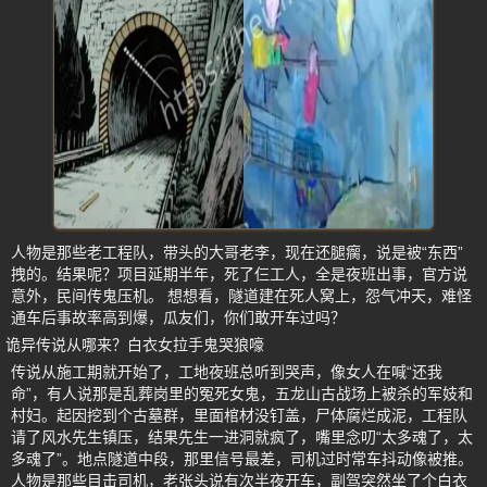
人物是那些老工程队，带头的大哥老李，现在还腿瘸，说是被“东西”
拽的。结果呢？项目延期半年，死了仨工人，全是夜班出事，官方说
意外，民间传鬼压机。 想想看，隧道建在死人窝上，怨气冲天，难怪
通车后事故率高到爆，瓜友们，你们敢开车过吗？
诡异传说从哪来？白衣女拉手鬼哭狼嚎
传说从施工期就开始了，工地夜班总听到哭声，像女人在喊“还我
命”，有人说那是乱葬岗里的冤死女鬼，五龙山古战场上被杀的军妓和
村妇。起因挖到个古墓群，里面棺材没钉盖，尸体腐烂成泥，工程队
请了风水先生镇压，结果先生一进洞就疯了，嘴里念叨“太多魂了，太
多魂了”。地点隧道中段，那里信号最差，司机过时常车抖动像被推。
人物是那些目击司机，老张头说有次半夜开车，副驾突然坐了个白衣