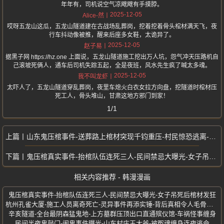
年年有，司机说空气凉飕飕有手摸脖。
2025-12-05
Alice-然
哎呀五龙山这瓜，五龙山隧道建在古战场乱葬岗，挖着挖着骨头棺材满天飞，夜
行车抖动像被推，醒来后座多女鞋，太诡异了。
2025-12-05
赵子易
据黑子网 https://hz.one 上面说，五龙山隧道施工挖出万人坑，怨气冲天压路机自
己滚坡死俩人，通车后司机失踪五起，全是夜班，风水先生疯了喊太多魂。
2025-12-05
我不叫龙虾
太吓人了，五龙山隧道穿乱葬岗，夜里车熄火白衣女拉方向盘，挖隧道时棺材压
死工人，骨头堆山，甘肃这地方邪门到家！
1/1
山东鬼压棺事件-送葬路上棺材突现千钧重压-村民惊恐逃离-女子上吊身亡
鬼压棺真实事件-抬棺队伍连死三人-民间禁忌大曝光-女子吊死后棺材发狂
相关内容推荐 - 韩漫漫画
鬼压棺真实事件-抬棺队伍连死三人-民间禁忌大曝光-女子吊死后棺材发狂
杭州孔雀大厦-施工人员离奇死亡-灵异事件再添实锤-背后真相令人毛骨悚然
辛亥隧道-全台最阴森猛鬼地-上方墓群压顶出口直通殡仪馆-车祸怪事缠身
民间半夜鬼敲门-闹鬼事件曝光-山东村庄王大爷-被冤魂缠身连夜逃命