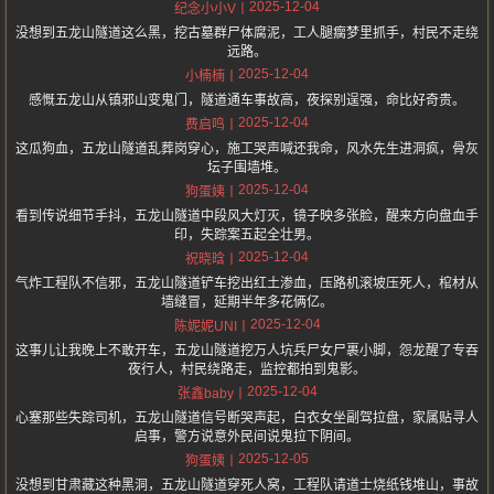
2025-12-04
纪念小小V
没想到五龙山隧道这么黑，挖古墓群尸体腐泥，工人腿瘸梦里抓手，村民不走绕
远路。
2025-12-04
小楠楠
感慨五龙山从镇邪山变鬼门，隧道通车事故高，夜探别逞强，命比好奇贵。
2025-12-04
费启鸣
这瓜狗血，五龙山隧道乱葬岗穿心，施工哭声喊还我命，风水先生进洞疯，骨灰
坛子围墙堆。
2025-12-04
狗蛋姨
看到传说细节手抖，五龙山隧道中段风大灯灭，镜子映多张脸，醒来方向盘血手
印，失踪案五起全壮男。
2025-12-04
祝晓晗
气炸工程队不信邪，五龙山隧道铲车挖出红土渗血，压路机滚坡压死人，棺材从
墙缝冒，延期半年多花俩亿。
2025-12-04
陈妮妮UNI
这事儿让我晚上不敢开车，五龙山隧道挖万人坑兵尸女尸裹小脚，怨龙醒了专吞
夜行人，村民绕路走，监控都拍到鬼影。
2025-12-04
张鑫baby
心塞那些失踪司机，五龙山隧道信号断哭声起，白衣女坐副驾拉盘，家属贴寻人
启事，警方说意外民间说鬼拉下阴间。
2025-12-05
狗蛋姨
没想到甘肃藏这种黑洞，五龙山隧道穿死人窝，工程队请道士烧纸钱堆山，事故