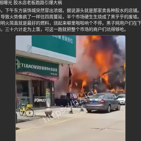
相曝光 胶水店老板跑路引爆大祸
扬，下午东方装饰城突然冒出浓烟，据说源头就是那家卖各种胶水的店铺
导致火势像疯了一样往四周蔓延，半个市场硬生生烧成了黑乎乎的废墟。
到明火简直就是最好的燃料，烧起来噼里啪啦响个不停。黑子网用户们在
劲，三十六计走为上策，可这一跑就把整个市场的商户们坑得够呛。