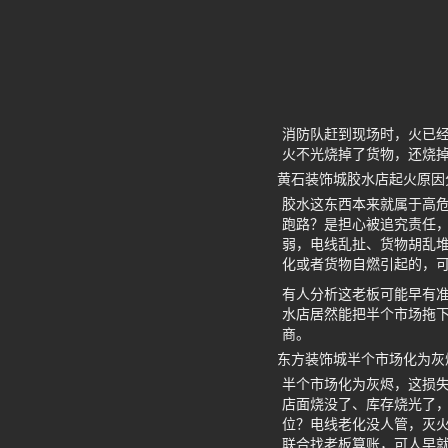
消防队赶到现场时，火已
火不光烧掉了货物，还烧
黄石装饰城胶水店起火原因
胶水这东西本来就属于高
跑路？是担心被追究责任
弱，电线乱扯、货物胡乱
化或者货物自燃引起的，
有人分析这老板可能早有准
水店居然能把半个市场拖
商。
东方装饰城半个市场化为灰
半个市场化为灰烬，这损
店面烧没了、库存烧光了
位？电线老化没人管，灭
联合找老板算账，可人早