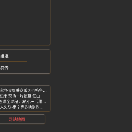
小姐姐
频疯传
广东汕头一毛钱闹出两条人命-现场血流满地-卖红薯商贩因价格争执刀捅夫妻
黑龙江大庆抓奸现场曝光-小三全身赤裸在床-现场一片狼藉-任由妻子撕衣打骂
张浩-必胜客员工骗女友2万多翻脸-女主怒曝全过程-出轨小三后甜蜜秀恩爱
广西柳州凌晨5级强震-至少13栋楼塌陷3人失联-南宁等多地剧烈震感
网站地图