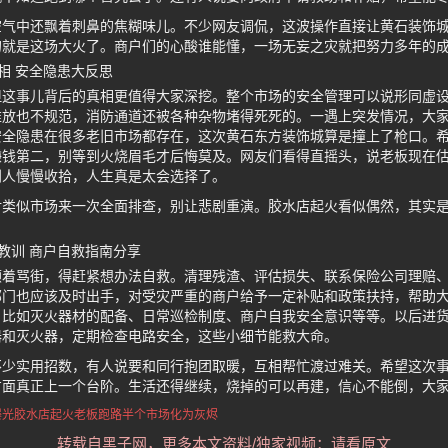
空气中还飘着刺鼻的焦糊味儿。不少网友调侃，这波操作直接让黄石装饰
的就是这场大火了。商户们的心酸谁能懂，一场无妄之灾就把努力多年的
相 安全隐患大反思
但这事儿背后的真相更值得大家深挖。整个市场的安全管理可以说形同虚
堆放也不规范，消防通道还被各种杂物堵得死死的。一遇上突发情况，大
安全隐患在很多老旧市场都存在，这次黄石东方装饰城算是撞上了枪口。
赚钱第二，别等到火烧眉毛才后悔莫及。网友们看得直摇头，说老板现在
别人慢慢收拾，人生真是太会选择了。
对类似市场来一次全面排查，别让悲剧重演。胶水店起火看似偶然，其实
教训 商户自救指南分享
顾着骂街，得赶紧想办法自救。清理残渣、评估损失、联系保险公司理赔
部门也应该及时出手，对受灾严重的商户给予一定补贴和政策扶持，帮助
，比如灭火器材的配备、日常巡检制度、商户自我安全意识等等。以后进
器和灭火器，定期检查电路安全，这些小细节能救大命。
不少实用招数，有人说要和同行抱团取暖，互相帮忙渡过难关。希望这次
方面真正上一个台阶。生活还得继续，烧掉的可以再建，信心不能倒，大
曝光
胶水店起火
老板跑路
半个市场化为灰烬
转载自黑子网，更多本文资料/独家视频：请看原文