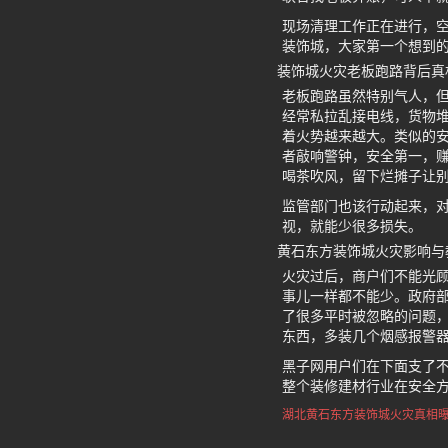
现场清理工作正在进行，
装饰城，大家第一个想到
装饰城火灾老板跑路背后真
老板跑路虽然特别气人，
经常私拉乱接电线，货物
着火势越来越大。类似的
者敲响警钟，安全第一，
喝茶吹风，留下烂摊子让
监管部门也该行动起来，
视，就能少很多损失。
黄石东方装饰城火灾影响与
火灾过后，商户们不能光
事儿一样都不能少。政府
了很多平时被忽略的问题
东西，多装几个烟感报警
黑子网用户们在下面支了
整个装修建材行业在安全
湖北黄石东方装饰城
火灾真相