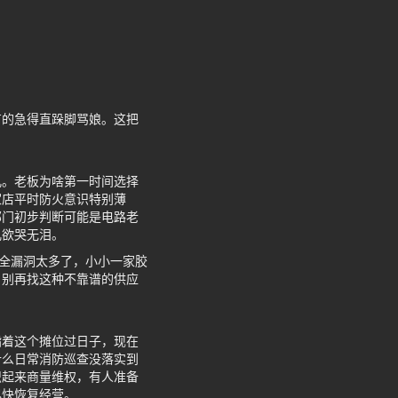
有的急得直跺脚骂娘。这把
儿。老板为啥第一时间选择
家店平时防火意识特别薄
部门初步判断可能是电路老
儿欲哭无泪。
安全漏洞太多了，小小一家胶
，别再找这种不靠谱的供应
指着这个摊位过日子，现在
什么日常消防巡查没落实到
织起来商量维权，有人准备
尽快恢复经营。