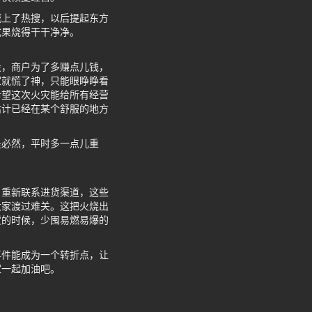
城上了热搜，以后提起东方
成果烧得干干净净。
设，商户为了多赚点儿钱，
家就慌了神，只能眼睁睁看
希望这次火灾能给所有经营
估计已经在某个舒服的地方
是必然，平时多一点儿重
、重新联系进货渠道，这些
大家渡过难关。这把火烧出
货的时候，少囤易燃易爆的
事件能成为一个转折点，让
家一起加油吧。