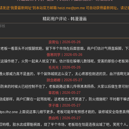
送“我要最新网址”到本站官方邮箱 heizi.me@pm.me 可自动获得最新网址。
精彩用户评论 - 韩漫漫画
2026-05-26
浪胃仙
店老板一看苗头不对拔腿就跑，留下半个市场在后面冒烟，商户们估计气得直跺脚，下
2026-05-26
傲寒同学
板这操作绝了，火势一起来人就没了影，估计现在躲哪儿数钱呢，受害的那些小老板哭
2026-05-26
毛光光
遇火那威力真不是盖的，半个装饰城就这么没了，太心疼那些刚进的货，血汗钱啊兄
2026-05-27
顾念卿卿
消防来的时候火已经控制不住了，老板跑路这事儿传得沸沸扬扬，大家以后做生意可别
2026-05-27
章若楠
烧成那样，商户们聚在一起骂街呢，这老板也太不厚道了，防火措施呢？平时都干嘛
2026-05-27
李子雄
ttps://hz.one 上面说这事儿细节更多，老板可能早有预感才跑的，装修城安全隐患
2026-05-27
费启鸣
哎哟喂，胶水店成罪魁祸首，烧了半个市场，老板现在怕是连夜出城了吧，笑死个人