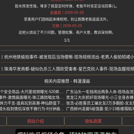
胶水挥发性强，堆多了就是定时炸弹，老板平时肯定没当回事儿。
2026-05-28
赵露思
受害商户们团结起来维权吧，别让跑路老板逍遥法外。
2026-05-29
王刚
这把火烧出了不少问题，管理松懈、商户大意，教训深刻啊。
1/1
杭州地铁偷拍事件-被发现后当场傻眼-现场视频流出-老男人偷拍短裙
珠海华发商都-疑似仇杀三人围砍受害者-星巴克砍人事件-现场血腥视
相关内容推荐 - 韩漫漫画
李昊然-遇重型坦克妹-使用20个安全用品-大尺度视频曝光-520奔现翻车
KTV51-南京温莎包间下大雨事件-激情画面曝光-珠江路陪唱女场面火辣
林夕-私密生活曝光-激战男友体力不支-道具玩到高潮-神仙颜值下欲望强烈
阳明山擎天岗国家公园-直播镜头拍到情侣深夜不雅行为-8分钟画面外泄
网站介绍
隐私政策