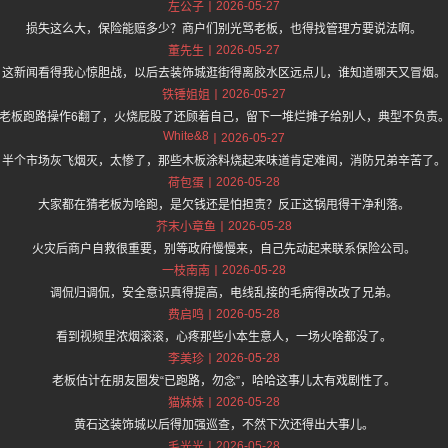
2026-05-27
左公子
损失这么大，保险能赔多少？商户们别光骂老板，也得找管理方要说法啊。
2026-05-27
董先生
这新闻看得我心惊胆战，以后去装饰城逛街得离胶水区远点儿，谁知道哪天又冒烟。
2026-05-27
铁锤姐姐
老板跑路操作6翻了，火烧屁股了还顾着自己，留下一堆烂摊子给别人，典型不负责
White&8
2026-05-27
半个市场灰飞烟灭，太惨了，那些木板涂料烧起来味道肯定难闻，消防兄弟辛苦了。
2026-05-28
荷包蛋
大家都在猜老板为啥跑，是欠钱还是怕担责？反正这锅甩得干净利落。
2026-05-28
芥末小章鱼
火灾后商户自救很重要，别等政府慢慢来，自己先动起来联系保险公司。
2026-05-28
一枝南南
调侃归调侃，安全意识真得提高，电线乱接的毛病得改改了兄弟。
2026-05-28
费启鸣
看到视频里浓烟滚滚，心疼那些小本生意人，一场火啥都没了。
2026-05-28
李美珍
老板估计在朋友圈发“已跑路，勿念”，哈哈这事儿太有戏剧性了。
2026-05-28
猫妹妹
黄石这装饰城以后得加强巡查，不然下次还得出大事儿。
2026-05-28
毛光光