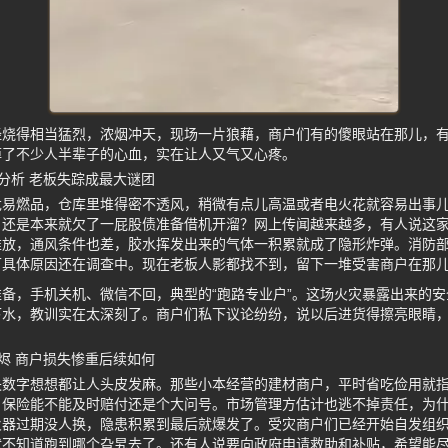
经烧得相当猛烈，浓烟冲天，现场一片狼藉，商户们有的傻眼站在那儿，
掉了不少人半辈子的心血，实在让人又气又心疼。
分析 老板失踪成最大谜团
危易燃品，仓库里堆得密不透风，稍微有点儿高温或者电火花就容易出事
，还是本来就欠了一屁股债准备借机开溜？网上传闻越来越多，有人说这
堆放，通风条件也差，胶水挥发出来的气体一积累就成了隐形炸弹。消防
可具体原因还在调查中。现在老板人影都找不到，留下一堆受害商户在那
备，手机关机、微信不回，典型的“跑路专业户”。这场火灾暴露出来的
下水，教训实在太深刻了。商户们私下议论纷纷，说以后进货得擦亮眼睛
烬 商户损失惨重后续如何
失数字想想都让人头皮发麻。那些小本经营的建材商户，平时省吃俭用就
，保险能不能及时赔付还是个大问号。市场管理方估计也逃不掉责任，为
火器过期没人换，隐患积累到最后就爆发了。受灾商户们已经开始自发组
就不知道跑到哪个旮旯去了。还有人说要向政府申请救助和补贴，希望能