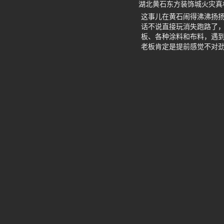
湖北黄石东方装饰城火灾真
这事儿在黄石闹得沸沸扬
话不说直接玩消失跑路了，
板、各种涂料和布料，遇
老板肯定是提前感觉不对