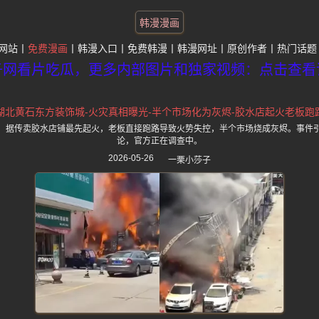
韩漫漫画
网站
免费漫画
韩漫入口
免费韩漫
韩漫网址
原创作者
热门话题
子网看片吃瓜，更多内部图片和独家视频：点击查看
湖北黄石东方装饰城-火灾真相曝光-半个市场化为灰烬-胶水店起火老板跑
，据传卖胶水店铺最先起火，老板直接跑路导致火势失控，半个市场烧成灰烬。事件
论，官方正在调查中。
2026-05-26
一栗小莎子