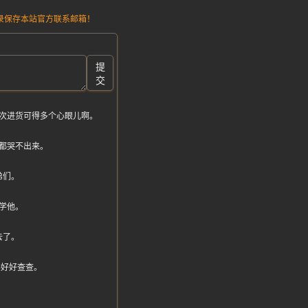
请记录保存本站官方联系邮箱！
提
交
次进货可得多个心眼儿啊。
都哭不出来。
弟们。
学他。
去了。
真得好好查查。
。