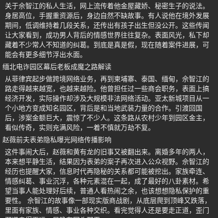
关于佘智江的私人生活，网上流传着他金屋藏娇、秘密生子的说法。
身居高位，手握重资源后，身边自然不缺故事。有人说他在境外发展
期间，低调维持着几段关系，还传出有孩子出生但没公开。这些传闻
让大家看到，成功男人背后的情感世界往往复杂。表面风光，私下却
藏着不少常人不知道的纠葛。到底是真是假，现在随着案件进展，可
能会有更多细节浮出水面。
缅北电诈园区幕后老板成魔之路解读
从菲律宾起步做跨境网络业务，再到柬埔寨、泰国、缅甸，佘智江的
路走得越来越宽，也越来越险。他曾担任过一些商会职务，表面上搞
经济开发，实际操作却涉及大规模非法网络活动。亚太新城项目从一
个小地方变成知名园区，背后是和当地武装力量的合作。引渡回国
后，涉案金额巨大，震惊了不少人。这条路从农村少年到园区金主，
看似传奇，实则充满风险，一着不慎就万劫不复。
赵薇前夫表弟隐私曝光网络传播影响
这件事闹大后，赵薇和黄有龙的旧事又被翻出来。离婚多年的两人，
本来想平静生活，结果因为表弟的案子再次进入公众视野。佘智江的
经历也提醒大家，信息时代再隐秘的关系都可能被挖出。家族牵连、
情感纠葛、事业沉浮，各种元素混在一起，成了最好的八卦素材。希
望当事人能处理好后续，普通人看热闹之余，也该想想隐私保护的重
要性。 佘智江的故事像一部现实版商战剧，从底层爬到顶峰又跌落，
里面有家族、情感、事业各种交织。看完觉得人还是要走正道，歪门