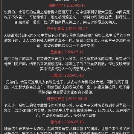
2026-05-17
傲寒同学
说真的，佘智江的成魔之路看得人感慨万千，初中辍学到掌管大园区，中间肯定
吃了不少苦头。可惜走偏了，现在被引渡回来，一切努力可能都白费。赵薇前夫
那层关系一曝光，娱乐圈和商界又连上了，网友讨论得热火朝天。
2026-05-17
芥末小章鱼
天哪谁能想到KK园区金主背后有这样的明星家族联系呢？佘智江私生活里的金屋
藏娇传闻，让人觉得有钱人的世界真不一样。情感纠葛复杂，秘密生子更添神秘
感，希望调查能给公众一个清楚交代。
2026-05-17
黑饱宝
翻完佘智江的资料，我觉得这不光是个人故事，还是家族命运的写照。黄有龙带
他出门见世面，结果后来发展成这样。秘密生子的八卦虽然刺激，但也反映出现
实中很多成功人士的情感压力大。
2026-05-18
王馨瑶
兄弟们，佘智江这事儿太有戏剧性了，从农村少年到境外大佬，再因为案子回
国，人生起伏像坐过山车。和赵薇前夫的表弟关系一出，热度直接拉满，私下那
些情感故事更是让大家好奇心爆棚。
2026-05-18
机智的碎月
老实讲，佘智江的金屋藏娇传闻听着就带感，秘密生子这种情节放到小说里都不
为过。结合KK园区的背景，感觉他生活里事业和情感并行，压力山大。现在曝光
了，希望他能面对现实，好好配合调查。
2026-05-18
郭有才
哇塞这个表弟身份太炸裂，赵薇前夫黄有龙和佘智江的渊源，让整个事件多了层