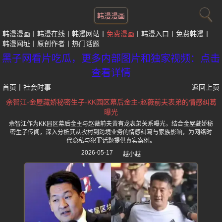
韩漫漫画
韩漫漫画
韩漫在线
韩漫网站
免费漫画
韩漫入口
免费韩漫
韩漫网址
原创作者
热门话题
黑子网看片吃瓜，更多内部图片和独家视频：点击
查看详情
首页
丨
社会时事
返回上页
佘智江-金屋藏娇秘密生子-KK园区幕后金主-赵薇前夫表弟的情感纠葛
曝光
佘智江作为KK园区幕后金主与赵薇前夫黄有龙表弟关系曝光，结合金屋藏娇秘
密生子传闻，深入分析其从农村到跨境业务的情感纠葛与家族影响，为网络时
代隐私与犯罪话题提供真实案例。
2026-05-17
越小越