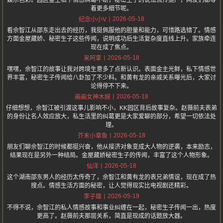
娱乐色彩。园区金主私下情感纠葛不断，秘密生子的说法流传挺广，网友们都等
着更多细节呢。
2026-05-18
纪念小小V
看佘智江从邵东走出去的经历，我挺佩服他的胆量和能力，可惜路选错了。情感
方面金屋藏娇、秘密生子这些传闻，说明成功后生活复杂度直线上升。家族牵连
现在成了焦点。
2026-05-18
呆阿拿
嘿嘿，佘智江的故事让我对跨境生意多了点新认识。表面金主光鲜，私下情感世
界丰富，秘密生子传闻给八卦加了不少料。和黄有龙的亲戚关系曝光后，大家讨
论得停不下来。
2026-05-18
画画女神木婉
仔细想想，佘智江被引渡这事儿影响不小，KK园区背后故事复杂。赵薇前夫表弟
的身份让名人效应放大，私生活里的纠葛更是大家爱聊的部分，希望一切依法处
理。
2026-05-18
芥末小章鱼
朋友们聊佘智江的时候都挺兴奋，他从接济对象变成大人物的逆袭，本来励志，
结果现在是另外一种结局。金屋藏娇秘密生子的传闻，丰富了这个人物形象。
2026-05-18
仙洋
这个湖南邵东男人的经历太传奇了，佘智江和黄有龙的表兄弟情谊，现在成了热
搜点。情感生活方面的秘密，让人觉得现实比电视剧还精彩。
2026-05-19
李子雄
不得不说，佘智江的私人情感故事和事业纠缠在一起，秘密生子传闻一出，热度
更高了。赵薇前夫那层关系，简直是现成的话题放大器。