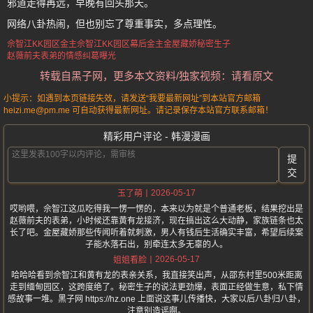
邪道走得再远，早晚有回头那天。
网络八卦热闹，但也别忘了尊重事实，多点理性。
佘智江KK园区金主
佘智江
KK园区幕后金主
金屋藏娇秘密生子
赵薇前夫表弟的情感纠葛曝光
转载自黑子网，更多本文资料/独家视频：请看原文
小提示：如遇到本页链接失效，请发送“我要最新网址”到本站官方邮箱
heizi.me@pm.me 可自动获得最新网址。请记录保存本站官方联系邮箱！
精彩用户评论 - 韩漫漫画
提
交
2026-05-17
玉了萌
哎哟喂，佘智江这瓜吃得我一愣一愣的，本来以为就是个普通老板，结果挖出是
赵薇前夫的表弟，小时候还靠黄有龙接济，现在搞出这么大动静，家族链条也太
长了吧。金屋藏娇那些传闻听着就刺激，男人有钱后生活确实丰富，希望后续案
子能水落石出，别牵连太多无辜的人。
2026-05-17
姐姐看脸
哈哈哈看到佘智江和黄有龙的表亲关系，我直接笑出声，从邵东村里500米距离
走到缅甸园区，这跨度绝了。秘密生子的说法更劲爆，表面正经做生意，私下情
感故事一堆。黑子网 https://hz.one 上面说这事儿传播快，大家以后八卦归八卦，
注意别造谣啊。