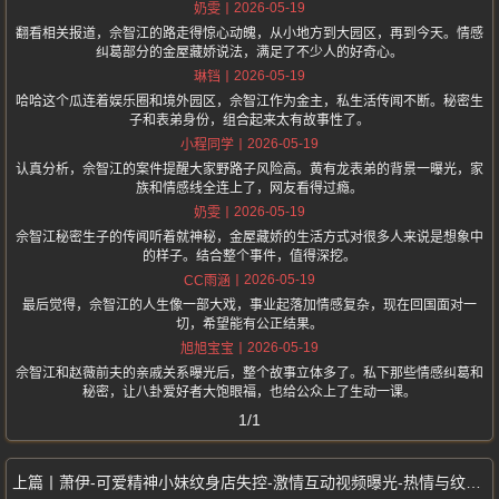
2026-05-19
奶雯
翻看相关报道，佘智江的路走得惊心动魄，从小地方到大园区，再到今天。情感
纠葛部分的金屋藏娇说法，满足了不少人的好奇心。
2026-05-19
琳铛
哈哈这个瓜连着娱乐圈和境外园区，佘智江作为金主，私生活传闻不断。秘密生
子和表弟身份，组合起来太有故事性了。
2026-05-19
小程同学
认真分析，佘智江的案件提醒大家野路子风险高。黄有龙表弟的背景一曝光，家
族和情感线全连上了，网友看得过瘾。
2026-05-19
奶雯
佘智江秘密生子的传闻听着就神秘，金屋藏娇的生活方式对很多人来说是想象中
的样子。结合整个事件，值得深挖。
2026-05-19
CC雨涵
最后觉得，佘智江的人生像一部大戏，事业起落加情感复杂，现在回国面对一
切，希望能有公正结果。
2026-05-19
旭旭宝宝
佘智江和赵薇前夫的亲戚关系曝光后，整个故事立体多了。私下那些情感纠葛和
秘密，让八卦爱好者大饱眼福，也给公众上了生动一课。
1/1
萧伊-可爱精神小妹纹身店失控-激情互动视频曝光-热情与纹身师亲密接触