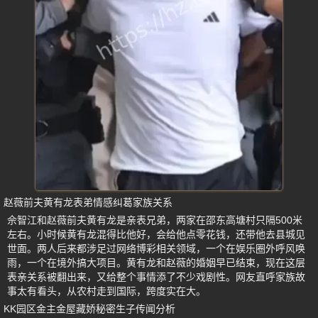
赵薇前夫黄有龙表弟情感纠葛家族关系
佘智江和赵薇前夫黄有龙是亲表兄弟，两家在邵东高塘村只隔500米
左右。小时候黄有龙混得比他好，会给他点零花钱，还带他去县城见
世面。两人后来都涉足过网络博彩相关领域，一个在娱乐圈外呼风唤
雨，一个在境外搞大项目。黄有龙和赵薇的婚姻早已结束，现在这层
表亲关系被翻出来，又给整个事情添了不少戏剧性。网友直呼家族故
事太有看头，从农村走到国际，跨度实在大。
KK园区金主金屋藏娇秘密生子传闻分析