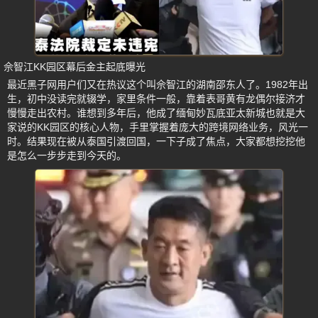
佘智江KK园区幕后金主起底曝光
最近黑子网用户们又在热议这个叫佘智江的湖南邵东人了。1982年出
生，初中没读完就辍学，家里条件一般，靠着表哥黄有龙偶尔接济才
慢慢走出农村。谁想到多年后，他成了缅甸妙瓦底亚太新城也就是大
家说的KK园区的核心人物，手里掌握着庞大的跨境网络业务，风光一
时。结果现在被从泰国引渡回国，一下子成了焦点，大家都想挖挖他
是怎么一步步走到今天的。