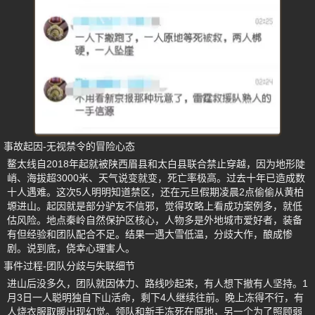
事故起因-无视禁令的冒险心态
鳌太线自2018年起就被陕西眉县和太白县联合禁止穿越，因为地形陡
峭、海拔超3000米、天气说变就变，死亡率极高。过去十年已造成数
十人遇难。这次5人明明知道禁区，还在元旦假期凌晨2点偷偷从黄柏
塬进山。起因就是部分驴友不信邪，觉得攻略上看成功案例多，就低
估风险。地点秦岭自然保护区核心，人物多是外地城市爱好者，装备
有但经验和团队配合不足。结果一遇大雪低温，分歧大作，酿成惨
剧。说到底，侥幸心理害人。
事件过程-团队分歧与失联细节
进山后没多久，团队就因体力、路线吵起来，有人想下撤有人坚持。1
月3日一人聪明独自下山活命，剩下4人继续往前。晚上冻得不行，有
人烧衣服取暖出现幻觉。领队和新手冻死在原地，另一个为了照顾弱