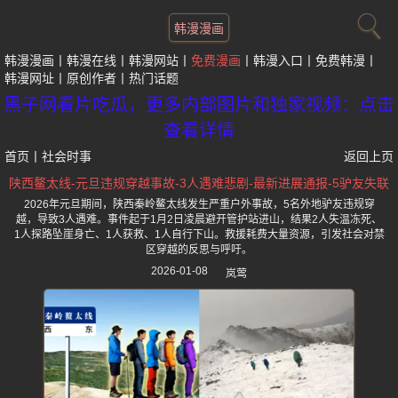
韩漫漫画
韩漫漫画
韩漫在线
韩漫网站
免费漫画
韩漫入口
免费韩漫
韩漫网址
原创作者
热门话题
黑子网看片吃瓜，更多内部图片和独家视频：点击
查看详情
首页
丨
社会时事
返回上页
陕西鳌太线-元旦违规穿越事故-3人遇难悲剧-最新进展通报-5驴友失联
2026年元旦期间，陕西秦岭鳌太线发生严重户外事故，5名外地驴友违规穿
越，导致3人遇难。事件起于1月2日凌晨避开管护站进山，结果2人失温冻死、
1人探路坠崖身亡、1人获救、1人自行下山。救援耗费大量资源，引发社会对禁
区穿越的反思与呼吁。
2026-01-08
岚莺