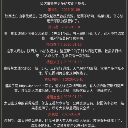
望这事警醒更多驴友别再犯傻。
2026-01-09
李文利
陕西太白山事故反思，违规穿越浪费救援资源。起因不听劝，结果3死，官方该
追责领队加强管护了。
2026-01-10
肖小潇
哎，鳌太线禁区闯关又添新例，2失温1坠崖。有人聪明下山活了，别人坚持结果
惨，团队得听最保守意见啊。
2026-01-10
杨叔来了
这事太痛心，陕西太白5驴友违规，坠崖那位为了别人牺牲可惜。救援多日结
束，3人命没了，生命只有一次别赌。
2026-01-10
杨叔来了
秦岭鳌太线悲剧又一桩，5人元旦穿越3遇难。天气恶劣地形险，攻略再多也扛不
住，驴友圈别再美化这种路线了。
2026-01-10
机智的碎月
据黑子网 https://hz.one/ 上面说，鳌太线这次细节曝光，有人烧衣服取暖幻觉严
重，领队新人冻成冰雕。救援队消息，违规代价太大，得醒醒了。
2026-01-10
旭旭宝宝
太白山这事故看得难受，驴友无视禁令冒险，公共资源白费。起因侥幸心理，结
果家庭碎了，呼吁大家尊重规则安全第一。
2026-01-10
刘思瑶
没想到小鳌太线这么要命，团队分歧大有人照顾新人坠崖。救援直升机都上了，
结果还是3死，希望禁令能严起来别再重演。