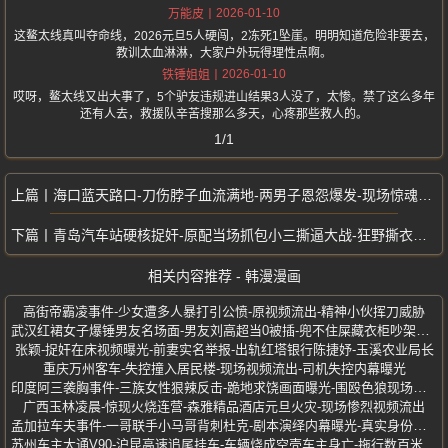
2026-01-10
万能皮
这鳌太线真叫夺命线，2026元旦5人硬闯，2冻死1坠崖。明明知道危险非要去，
教训太血淋淋，大家户外玩得理性点啊。
2026-01-10
铁锤姐姐
哎呀，鳌太线又出大事了，5个驴友违规进山结果3人没了，太惨。禁了这么多年
还有人去，救援队辛苦搜那么多天，心疼那些救人的。
1/1
海口蓝天路口-刀伤脖子血流满地-两男子恩怨爆发-现场惊魂视频曝光
青岛汽车站硬核捉奸-原配当场抓包小三撕逼大战-狂野撕衣混战-怒吼声震天
相关内容推荐 - 韩漫漫画
高街帝霸凌事件-少女遭多人暴打引公愤-原视频流出-精神小伙挥刀威胁
武汉红裙女子爆锤男友名场面-男友刘高超当0被插-兜不住屎藏衣柜吵架视频
张颖-捉奸在床视频曝光-前妻实名举报-出轨红塔银行陈捷妤-玉溪农业局长
重庆万州客车-失控撞入居民楼-现场视频流出-司机失控内幕曝光
印度阿三袭胸事件-三族女性狠辣反击-跪地求饶画面曝光-围殴色狼现场视频
广西玉林凌晨-惊现火烧连营-森雅精品酒店元旦火灾-现场惨烈视频流出
孟加拉车夫事件-一哥联手小马哥背刺杜克-剧本演绎内幕曝光-真实身份揭秘
苏州车主大通V90-沪昆高速追尾挂车-车辆烧成空壳车主身亡-拖行数百米起火