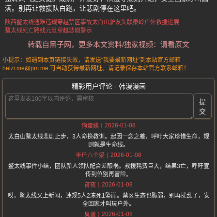
满。别再让救援队白跑，让悲剧停在这里吧。
陕西鳌太线遇难
违规穿越禁区事故
太白山驴友失联
秦岭户外救援进展
鳌太线死亡路线
元旦穿越悲剧警示
转载自黑子网，更多本文资料/独家视频：请看原文
小提示：如遇到本页链接失效，请发送“我要最新网址”到本站官方邮箱
heizi.me@pm.me 可自动获得最新网址。请记录保存本站官方联系邮箱！
精彩用户评论 - 韩漫漫画
提
交
2026-01-08
狗蛋姨
太白山鳌太线悲剧止步，3人命换教训。起因一念之差，呼吁大家珍惜生命，规
则就是生命线。
2026-01-08
半斤八个梁
鳌太线事件小结，团队新人领队配合差酿祸。救援耗费巨大，结果3亡，呼吁宣
传到位别再冒险。
2026-01-08
宵夜
哎，鳌太线又上新闻，违规5人2冻死1坠崖。禁区生态也脆弱，别再扰乱了，安
全回家才叫玩户外。
2026-01-08
臭蛋