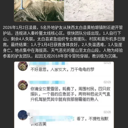
2026年1月2日凌晨，5名外地驴友从陕西太白县黄柏塬镇附近避开管
护站，违规进入秦岭鳌太线核心区。很快团队分歧出现，1人自行下
山，剩余4人失联。太白县紧急组织专业救援队、村民和直升机多日搜
救。最终结果：1人于1月4日获救身体良好，2人失温遇难，1人坠崖
身亡。地点集中在海拔高、天气恶劣的鳌山至太白山段，人物为经验
参差的驴友团队，起因无视2018年禁令冒险穿越，教训极为沉痛。