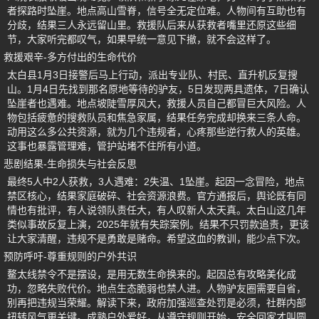
者探路时坠崖。地点高山雪脊，信号全无定位难。人物间有互助也有
分歧，结果三人永远留山里。救援队后来从获救者嘴里还原这些细
节，大家听完都叹气，如果早统一意见下撤，就不会这样了。
救援艰辛-多方付出的生命代价
太白县1月3日接警后马上行动，派出专业队、村民、直升机反复搜
山。1月4日先找到那名原地等待的驴友，5日发现两具遗体，7日确认
坠崖者也遇难。地点坡陡雪厚风大，救援人员自己都冒巨大风险。人
物包括疲惫的搜救队员和焦急家属，结果任务完成却换来三条人命。
动用这么多公共资源，就为几个违规者，心疼那些逆行救人的英雄。
这事也暴露管理难，管护站堵不住所有小道。
悲剧结果-生命损失与社会反思
最终5人中2人获救，3人遇难：2失温、1坠崖。起因一念冒险，地点
禁区核心，结果家庭破碎、社会资源浪费。官方通报后，舆论既有同
情也有批评，有人说领队责任大，有人叹新人太天真。太白山这几年
类似事故反复上演，2025年就有失踪案例。结果不只罚款追责，更该
让大家清醒，违规不是勇敢是赌命。希望这血的教训，能少点下次。
预防呼吁-尊重规则的户外共识
鳌太线禁令不是摆设，是用无数生命换来的。起因总有攻略美化成
功，忽略失败代价。地点生态脆弱也禁人进。人物驴友圈需要自省，
别再把违规当荣耀。解读下来，政府加强巡查处罚是必须，社群内部
扭转风气更关键。成熟户外爱好，从遵守规则开始，安全回家才叫圆