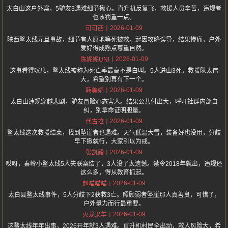
太白山这户外案，5驴友3遇难细节揪心。直升机反复飞，救援人员辛苦，违规者
也该罚重一点。
2026-01-09
可可西
陕西鳌太线元旦事故，细节有人原地等死被救。起因攻略误导，结果惨痛，户外
爱好得成熟点尊重自然。
2026-01-09
陈妮妮UNI
这事看得叹息，鳌太线被称为死亡率最高不是白叫。5人进山3死，救援队太伟
大，希望别再有下一个。
2026-01-09
韩美娟
太白山违规穿越悲剧，驴友冒险心态害人。结果公共付出大，呼吁社群内部自
纠，别拿命证明胆量。
2026-01-09
代古拉
鳌太线这次救援结束，找到坠崖者也遇难。天气低温大雪，装备好也没用，分歧
早下撤就行，大家引以为戒。
2026-01-09
张凯毅
哎呀，秦岭小鳌太线5人失联案结了，3人没了太遗憾。禁令2018年就出，违规还
这么多，得从教育抓起。
2026-01-09
赵喵喵喵
太白县鳌太线事件，5人分歧下2获救3亡。照顾弱者坠崖那人真善良，可惜了，
户外量力而行最重要。
2026-01-09
火龙果羊
这鳌太线年年出事，2026开年就3人遇难。直升机村民全出动，救人风险大，希